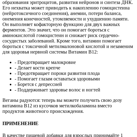
образования эритроцитов, развития нейронов и синтеза ДНК.
Его нехватка может приводить к накоплению гомоцистеина
(нейротоксичного соединения), анемии, потери баланса,
онемения конечностей, утомляемости и ухудшению памяти.
Он выполняет кофакторную функцию для двух важных
ферментов. Это значит, что он помогает бороться с
аминокислотой гомоцистеин и снижает риск сердечно-
сосудистых заболеваний. Кроме того, витамин помогает
бороться с токсичной метилмалоновой кислотой и незаменим
для здоровья нервной системы Витамин В12:
- Предотвращает малокровие
- Делает кости крепче
- Предотвращает пороки развития плода
- Помогает глазам оставаться здоровыми
- Борется с депрессией
- Поддерживает здоровье волос и ногтей
Веганы радуются: теперь вы можете получить свою дозу
витамина B12 из кусочков метилкобаламина вместо
продуктов животного происхождения.
ПРИМЕНЕНИЕ
В качестве пищевой добавки для взрослых принимайте 1