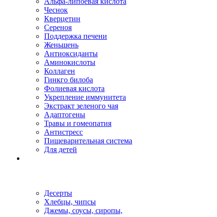
Альфа-липоевая кислота
Чеснок
Кверцетин
Сереноя
Поддержка печени
Женьшень
Антиоксиданты
Аминокислоты
Коллаген
Гинкго билоба
Фолиевая кислота
Укрепление иммунитета
Экстракт зеленого чая
Адаптогены
Травы и гомеопатия
Антистресс
Пищеварительная система
Для детей
Десерты
Хлебцы, чипсы
Джемы, соусы, сиропы,