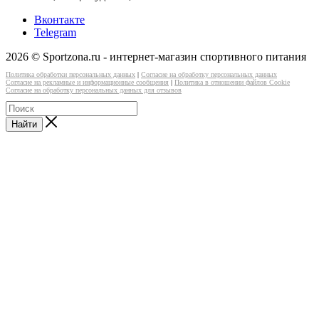
Вконтакте
Telegram
2026 © Sportzona.ru - интернет-магазин спортивного питания
Политика обработки персональных данных
|
Согласие на обработку персональных данных
Согласие на рекламные и информационные сообщения
|
Политика в отношении файлов Cookie
Согласие на обработку персональных данных для отзывов
Найти