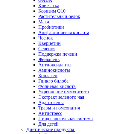
GABA
Клетчатка
Коэнзим Q10
Растительный белок
Мака
Пробиотики
Альфа-липоевая кислота
Чеснок
Кверцетин
Сереноя
Поддержка печени
Женьшень
Антиоксиданты
Аминокислоты
Коллаген
Гинкго билоба
Фолиевая кислота
Укрепление иммунитета
Экстракт зеленого чая
Адаптогены
Травы и гомеопатия
Антистресс
Пищеварительная система
Для детей
Диетические продукты