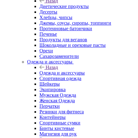
Назад
Диетические продукты
Десерты
Хлебцы, чипсы
Джемы, соусы, сиропы, топпинги
Протеиновые батончики
Печенье
Продукты для веганов
Шоколадные и ореховые пасты
Орехи
Сахарозаменители
Одежда и аксессуары
Назад
Одежда и аксессуары
Спортивная одежда
Шейкеры
Экипировка
Мужская Одежда
Женская Одежда
Перчатки
Резинки для фитнеса
Контейнеры
Спортивные сумки
Бинты кистевые
Магнезия для рук