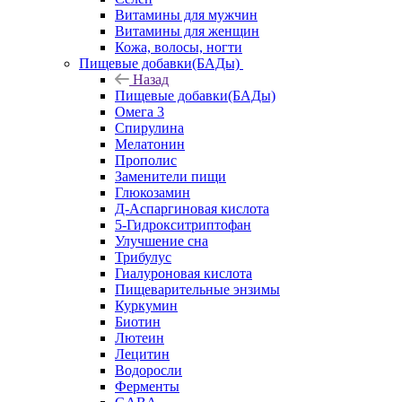
Витамины для мужчин
Витамины для женщин
Кожа, волосы, ногти
Пищевые добавки(БАДы)
Назад
Пищевые добавки(БАДы)
Омега 3
Спирулина
Мелатонин
Прополис
Заменители пищи
Глюкозамин
Д-Аспаргиновая кислота
5-Гидрокситриптофан
Улучшение сна
Трибулус
Гиалуроновая кислота
Пищеварительные энзимы
Куркумин
Биотин
Лютеин
Лецитин
Водоросли
Ферменты