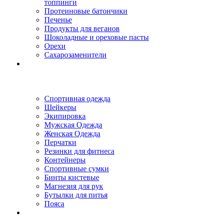
топпинги
Протеиновые батончики
Печенье
Продукты для веганов
Шоколадные и ореховые пасты
Орехи
Сахарозаменители
Спортивная одежда
Шейкеры
Экипировка
Мужская Одежда
Женская Одежда
Перчатки
Резинки для фитнеса
Контейнеры
Спортивные сумки
Бинты кистевые
Магнезия для рук
Бутылки для питья
Пояса