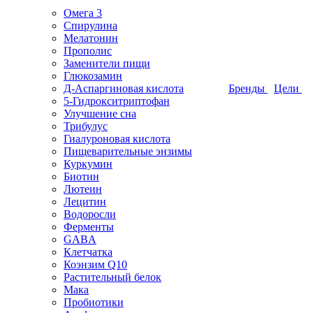
Омега 3
Спирулина
Мелатонин
Прополис
Заменители пищи
Глюкозамин
Д-Аспаргиновая кислота
Бренды
Цели
5-Гидрокситриптофан
Улучшение сна
Трибулус
Гиалуроновая кислота
Пищеварительные энзимы
Куркумин
Биотин
Лютеин
Лецитин
Водоросли
Ферменты
GABA
Клетчатка
Коэнзим Q10
Растительный белок
Мака
Пробиотики