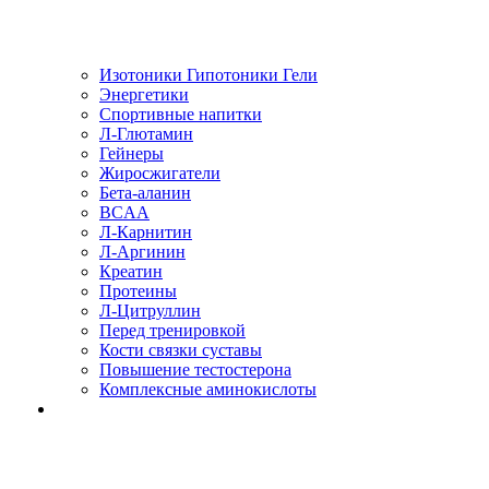
Изотоники Гипотоники Гели
Энергетики
Спортивные напитки
Л-Глютамин
Гейнеры
Жиросжигатели
Бета-аланин
BCAA
Л-Карнитин
Л-Аргинин
Креатин
Протеины
Л-Цитруллин
Перед тренировкой
Кости связки суставы
Повышение тестостерона
Комплексные аминокислоты