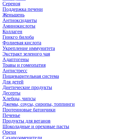
Сереноя
Поддержка печени
Женьшень
Антиоксиданты
Аминокислоты
Коллаген
Гинкго билоба
Фолиевая кислота
Укрепление иммунитета
Экстракт зеленого чая
Адаптогены
Травы и гомеопатия
Антистресс
Пищеварительная система
Для детей
Диетические продукты
Десерты
Хлебцы, чипсы
Джемы, соусы, сиропы, топпинги
Протеиновые батончики
Печенье
Продукты для веганов
Шоколадные и ореховые пасты
Орехи
Сахарозаменители