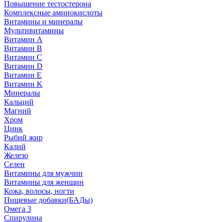
Повышение тестостерона
Комплексные аминокислоты
Витамины и минералы
Мультивитамины
Витамин A
Витамин B
Витамин C
Витамин D
Витамин E
Витамин K
Минералы
Кальций
Магний
Хром
Цинк
Рыбий жир
Калий
Железо
Селен
Витамины для мужчин
Витамины для женщин
Кожа, волосы, ногти
Пищевые добавки(БАДы)
Омега 3
Спирулина