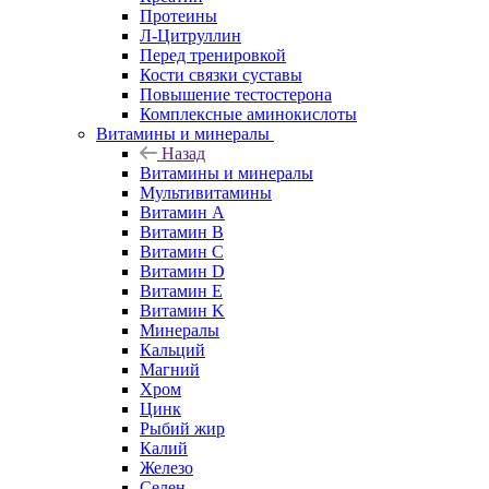
Протеины
Л-Цитруллин
Перед тренировкой
Кости связки суставы
Повышение тестостерона
Комплексные аминокислоты
Витамины и минералы
Назад
Витамины и минералы
Мультивитамины
Витамин A
Витамин B
Витамин C
Витамин D
Витамин E
Витамин K
Минералы
Кальций
Магний
Хром
Цинк
Рыбий жир
Калий
Железо
Селен