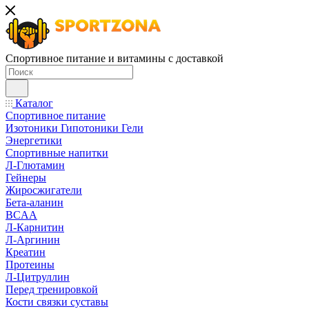
Спортивное питание и витамины с доставкой
Каталог
Спортивное питание
Изотоники Гипотоники Гели
Энергетики
Спортивные напитки
Л-Глютамин
Гейнеры
Жиросжигатели
Бета-аланин
BCAA
Л-Карнитин
Л-Аргинин
Креатин
Протеины
Л-Цитруллин
Перед тренировкой
Кости связки суставы