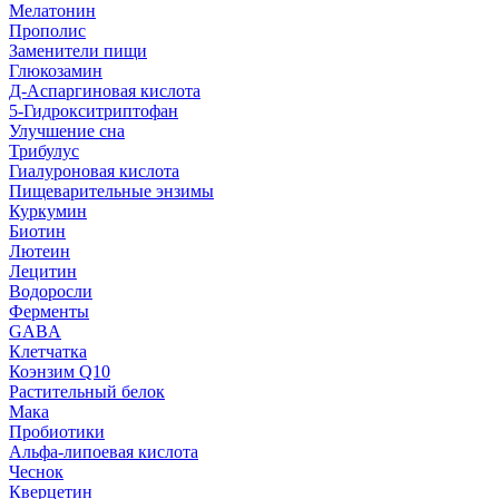
Мелатонин
Прополис
Заменители пищи
Глюкозамин
Д-Аспаргиновая кислота
5-Гидрокситриптофан
Улучшение сна
Трибулус
Гиалуроновая кислота
Пищеварительные энзимы
Куркумин
Биотин
Лютеин
Лецитин
Водоросли
Ферменты
GABA
Клетчатка
Коэнзим Q10
Растительный белок
Мака
Пробиотики
Альфа-липоевая кислота
Чеснок
Кверцетин