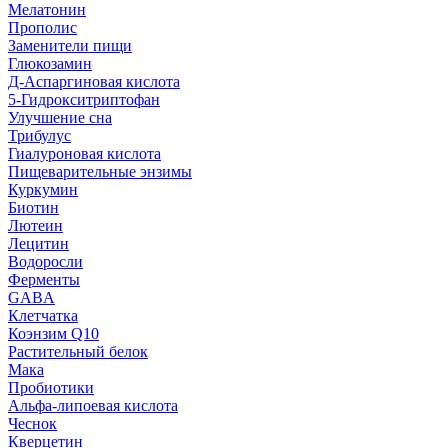
Мелатонин
Прополис
Заменители пищи
Глюкозамин
Д-Аспаргиновая кислота
5-Гидрокситриптофан
Улучшение сна
Трибулус
Гиалуроновая кислота
Пищеварительные энзимы
Куркумин
Биотин
Лютеин
Лецитин
Водоросли
Ферменты
GABA
Клетчатка
Коэнзим Q10
Растительный белок
Мака
Пробиотики
Альфа-липоевая кислота
Чеснок
Кверцетин