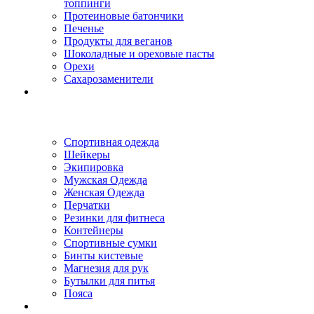
топпинги
Протеиновые батончики
Печенье
Продукты для веганов
Шоколадные и ореховые пасты
Орехи
Сахарозаменители
Спортивная одежда
Шейкеры
Экипировка
Мужская Одежда
Женская Одежда
Перчатки
Резинки для фитнеса
Контейнеры
Спортивные сумки
Бинты кистевые
Магнезия для рук
Бутылки для питья
Пояса