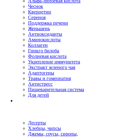
Альфа-липоевая кислота
Чеснок
Кверцетин
Сереноя
Поддержка печени
Женьшень
Антиоксиданты
Аминокислоты
Коллаген
Гинкго билоба
Фолиевая кислота
Укрепление иммунитета
Экстракт зеленого чая
Адаптогены
Травы и гомеопатия
Антистресс
Пищеварительная система
Для детей
Десерты
Хлебцы, чипсы
Джемы, соусы, сиропы,