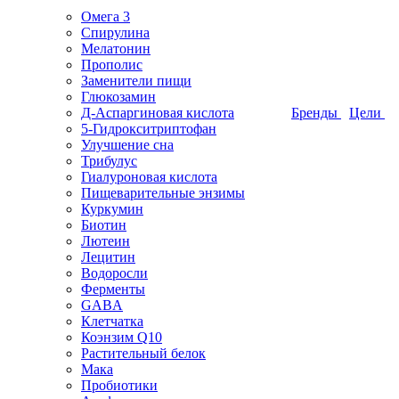
Омега 3
Спирулина
Мелатонин
Прополис
Заменители пищи
Глюкозамин
Д-Аспаргиновая кислота
Бренды
Цели
5-Гидрокситриптофан
Улучшение сна
Трибулус
Гиалуроновая кислота
Пищеварительные энзимы
Куркумин
Биотин
Лютеин
Лецитин
Водоросли
Ферменты
GABA
Клетчатка
Коэнзим Q10
Растительный белок
Мака
Пробиотики