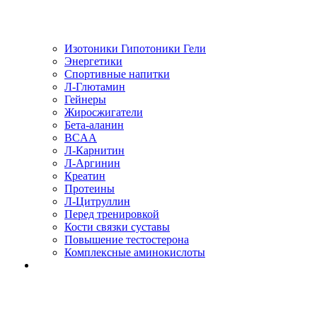
Изотоники Гипотоники Гели
Энергетики
Спортивные напитки
Л-Глютамин
Гейнеры
Жиросжигатели
Бета-аланин
BCAA
Л-Карнитин
Л-Аргинин
Креатин
Протеины
Л-Цитруллин
Перед тренировкой
Кости связки суставы
Повышение тестостерона
Комплексные аминокислоты