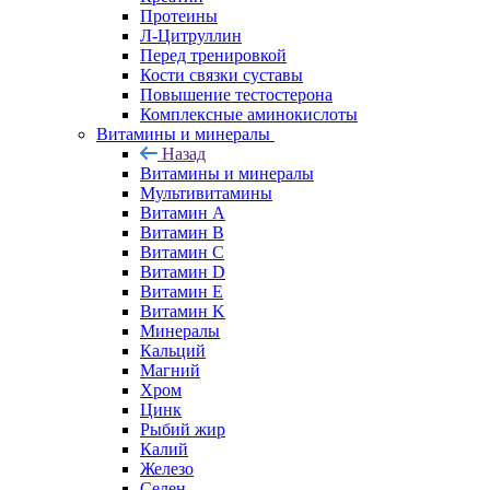
Протеины
Л-Цитруллин
Перед тренировкой
Кости связки суставы
Повышение тестостерона
Комплексные аминокислоты
Витамины и минералы
Назад
Витамины и минералы
Мультивитамины
Витамин A
Витамин B
Витамин C
Витамин D
Витамин E
Витамин K
Минералы
Кальций
Магний
Хром
Цинк
Рыбий жир
Калий
Железо
Селен