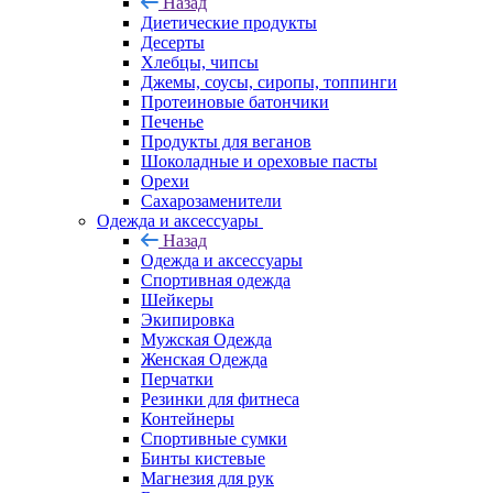
Назад
Диетические продукты
Десерты
Хлебцы, чипсы
Джемы, соусы, сиропы, топпинги
Протеиновые батончики
Печенье
Продукты для веганов
Шоколадные и ореховые пасты
Орехи
Сахарозаменители
Одежда и аксессуары
Назад
Одежда и аксессуары
Спортивная одежда
Шейкеры
Экипировка
Мужская Одежда
Женская Одежда
Перчатки
Резинки для фитнеса
Контейнеры
Спортивные сумки
Бинты кистевые
Магнезия для рук