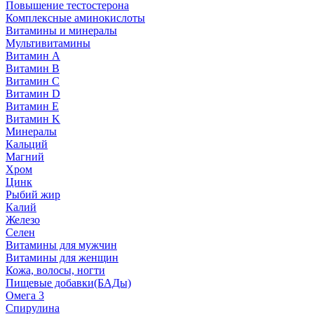
Повышение тестостерона
Комплексные аминокислоты
Витамины и минералы
Мультивитамины
Витамин A
Витамин B
Витамин C
Витамин D
Витамин E
Витамин K
Минералы
Кальций
Магний
Хром
Цинк
Рыбий жир
Калий
Железо
Селен
Витамины для мужчин
Витамины для женщин
Кожа, волосы, ногти
Пищевые добавки(БАДы)
Омега 3
Спирулина