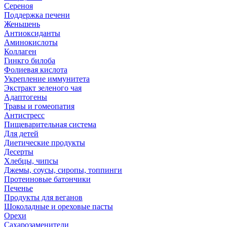
Сереноя
Поддержка печени
Женьшень
Антиоксиданты
Аминокислоты
Коллаген
Гинкго билоба
Фолиевая кислота
Укрепление иммунитета
Экстракт зеленого чая
Адаптогены
Травы и гомеопатия
Антистресс
Пищеварительная система
Для детей
Диетические продукты
Десерты
Хлебцы, чипсы
Джемы, соусы, сиропы, топпинги
Протеиновые батончики
Печенье
Продукты для веганов
Шоколадные и ореховые пасты
Орехи
Сахарозаменители