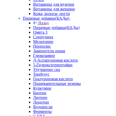
Витамины для мужчин
Витамины для женщин
Кожа, волосы, ногти
Пищевые добавки(БАДы)
Назад
Пищевые добавки(БАДы)
Омега 3
Спирулина
Мелатонин
Прополис
Заменители пищи
Глюкозамин
Д-Аспаргиновая кислота
5-Гидрокситриптофан
Улучшение сна
Трибулус
Гиалуроновая кислота
Пищеварительные энзимы
Куркумин
Биотин
Лютеин
Лецитин
Водоросли
Ферменты