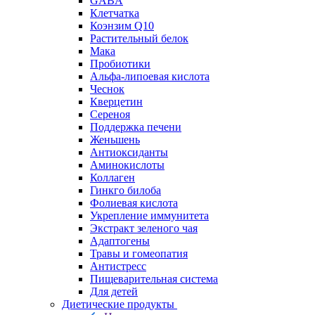
GABA
Клетчатка
Коэнзим Q10
Растительный белок
Мака
Пробиотики
Альфа-липоевая кислота
Чеснок
Кверцетин
Сереноя
Поддержка печени
Женьшень
Антиоксиданты
Аминокислоты
Коллаген
Гинкго билоба
Фолиевая кислота
Укрепление иммунитета
Экстракт зеленого чая
Адаптогены
Травы и гомеопатия
Антистресс
Пищеварительная система
Для детей
Диетические продукты