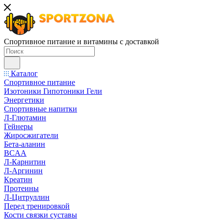
Спортивное питание и витамины с доставкой
Каталог
Спортивное питание
Изотоники Гипотоники Гели
Энергетики
Спортивные напитки
Л-Глютамин
Гейнеры
Жиросжигатели
Бета-аланин
BCAA
Л-Карнитин
Л-Аргинин
Креатин
Протеины
Л-Цитруллин
Перед тренировкой
Кости связки суставы