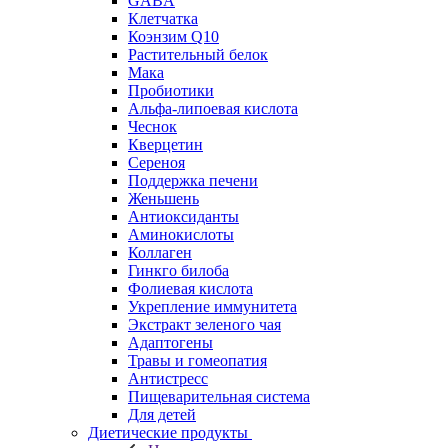
GABA
Клетчатка
Коэнзим Q10
Растительный белок
Мака
Пробиотики
Альфа-липоевая кислота
Чеснок
Кверцетин
Сереноя
Поддержка печени
Женьшень
Антиоксиданты
Аминокислоты
Коллаген
Гинкго билоба
Фолиевая кислота
Укрепление иммунитета
Экстракт зеленого чая
Адаптогены
Травы и гомеопатия
Антистресс
Пищеварительная система
Для детей
Диетические продукты