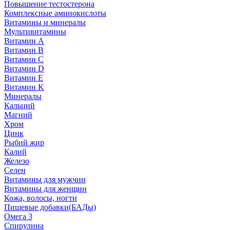
Повышение тестостерона
Комплексные аминокислоты
Витамины и минералы
Мультивитамины
Витамин A
Витамин B
Витамин C
Витамин D
Витамин E
Витамин K
Минералы
Кальций
Магний
Хром
Цинк
Рыбий жир
Калий
Железо
Селен
Витамины для мужчин
Витамины для женщин
Кожа, волосы, ногти
Пищевые добавки(БАДы)
Омега 3
Спирулина