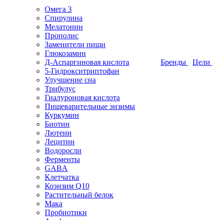
Омега 3
Спирулина
Мелатонин
Прополис
Заменители пищи
Глюкозамин
Д-Аспаргиновая кислота
Бренды
Цели
5-Гидрокситриптофан
Улучшение сна
Трибулус
Гиалуроновая кислота
Пищеварительные энзимы
Куркумин
Биотин
Лютеин
Лецитин
Водоросли
Ферменты
GABA
Клетчатка
Коэнзим Q10
Растительный белок
Мака
Пробиотики