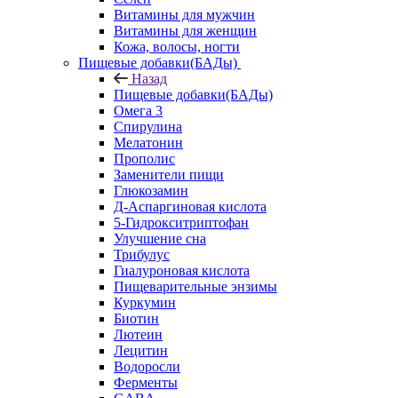
Витамины для мужчин
Витамины для женщин
Кожа, волосы, ногти
Пищевые добавки(БАДы)
Назад
Пищевые добавки(БАДы)
Омега 3
Спирулина
Мелатонин
Прополис
Заменители пищи
Глюкозамин
Д-Аспаргиновая кислота
5-Гидрокситриптофан
Улучшение сна
Трибулус
Гиалуроновая кислота
Пищеварительные энзимы
Куркумин
Биотин
Лютеин
Лецитин
Водоросли
Ферменты