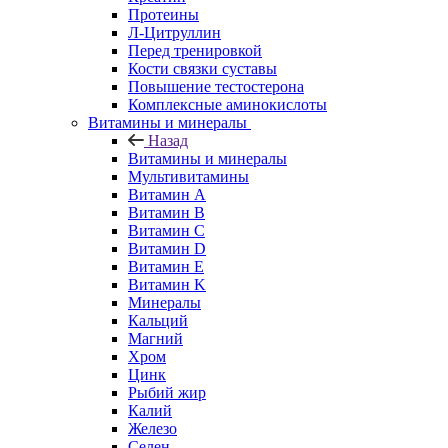
Протеины
Л-Цитруллин
Перед тренировкой
Кости связки суставы
Повышение тестостерона
Комплексные аминокислоты
Витамины и минералы
Назад
Витамины и минералы
Мультивитамины
Витамин A
Витамин B
Витамин C
Витамин D
Витамин E
Витамин K
Минералы
Кальций
Магний
Хром
Цинк
Рыбий жир
Калий
Железо
Селен