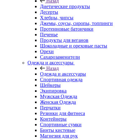
Назад
Диетические продукты
Десерты
Хлебцы, чипсы
Джемы, соусы, сиропы, топпинги
Протеиновые батончики
Печенье
Продукты для веганов
Шоколадные и ореховые пасты
Орехи
Сахарозаменители
Одежда и аксессуары
Назад
Одежда и аксессуары
Спортивная одежда
Шейкеры
Экипировка
Мужская Одежда
Женская Одежда
Перчатки
Резинки для фитнеса
Контейнеры
Спортивные сумки
Бинты кистевые
Магнезия для рук