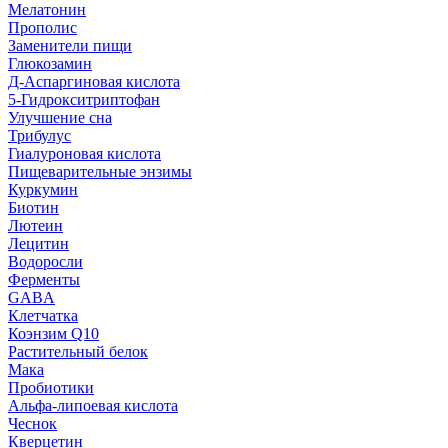
Мелатонин
Прополис
Заменители пищи
Глюкозамин
Д-Аспаргиновая кислота
5-Гидрокситриптофан
Улучшение сна
Трибулус
Гиалуроновая кислота
Пищеварительные энзимы
Куркумин
Биотин
Лютеин
Лецитин
Водоросли
Ферменты
GABA
Клетчатка
Коэнзим Q10
Растительный белок
Мака
Пробиотики
Альфа-липоевая кислота
Чеснок
Кверцетин