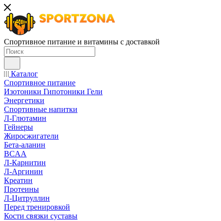
Спортивное питание и витамины с доставкой
Каталог
Спортивное питание
Изотоники Гипотоники Гели
Энергетики
Спортивные напитки
Л-Глютамин
Гейнеры
Жиросжигатели
Бета-аланин
BCAA
Л-Карнитин
Л-Аргинин
Креатин
Протеины
Л-Цитруллин
Перед тренировкой
Кости связки суставы