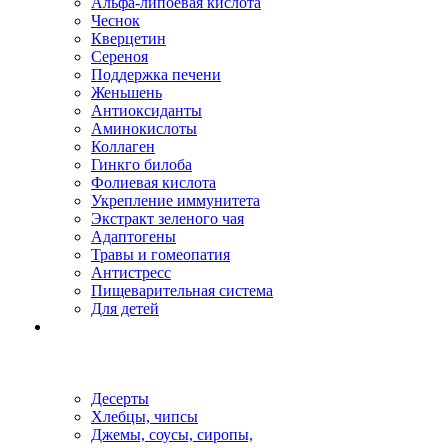
Альфа-липоевая кислота
Чеснок
Кверцетин
Сереноя
Поддержка печени
Женьшень
Антиоксиданты
Аминокислоты
Коллаген
Гинкго билоба
Фолиевая кислота
Укрепление иммунитета
Экстракт зеленого чая
Адаптогены
Травы и гомеопатия
Антистресс
Пищеварительная система
Для детей
Десерты
Хлебцы, чипсы
Джемы, соусы, сиропы,