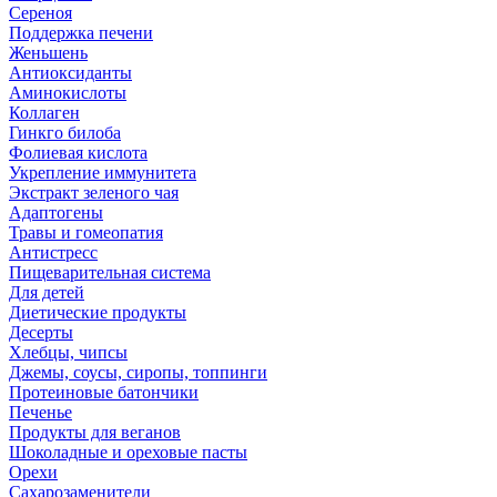
Сереноя
Поддержка печени
Женьшень
Антиоксиданты
Аминокислоты
Коллаген
Гинкго билоба
Фолиевая кислота
Укрепление иммунитета
Экстракт зеленого чая
Адаптогены
Травы и гомеопатия
Антистресс
Пищеварительная система
Для детей
Диетические продукты
Десерты
Хлебцы, чипсы
Джемы, соусы, сиропы, топпинги
Протеиновые батончики
Печенье
Продукты для веганов
Шоколадные и ореховые пасты
Орехи
Сахарозаменители