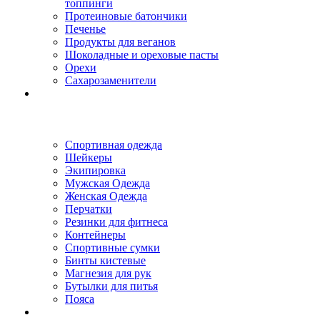
топпинги
Протеиновые батончики
Печенье
Продукты для веганов
Шоколадные и ореховые пасты
Орехи
Сахарозаменители
Спортивная одежда
Шейкеры
Экипировка
Мужская Одежда
Женская Одежда
Перчатки
Резинки для фитнеса
Контейнеры
Спортивные сумки
Бинты кистевые
Магнезия для рук
Бутылки для питья
Пояса