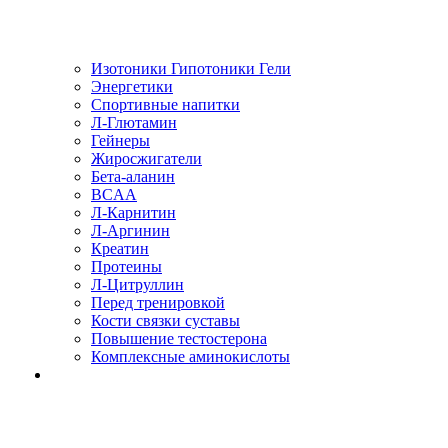
Изотоники Гипотоники Гели
Энергетики
Спортивные напитки
Л-Глютамин
Гейнеры
Жиросжигатели
Бета-аланин
BCAA
Л-Карнитин
Л-Аргинин
Креатин
Протеины
Л-Цитруллин
Перед тренировкой
Кости связки суставы
Повышение тестостерона
Комплексные аминокислоты