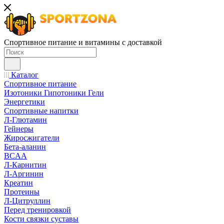
Спортивное питание и витамины с доставкой
Каталог
Спортивное питание
Изотоники Гипотоники Гели
Энергетики
Спортивные напитки
Л-Глютамин
Гейнеры
Жиросжигатели
Бета-аланин
BCAA
Л-Карнитин
Л-Аргинин
Креатин
Протеины
Л-Цитруллин
Перед тренировкой
Кости связки суставы