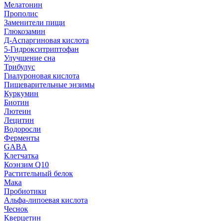
Мелатонин
Прополис
Заменители пищи
Глюкозамин
Д-Аспаргиновая кислота
5-Гидрокситриптофан
Улучшение сна
Трибулус
Гиалуроновая кислота
Пищеварительные энзимы
Куркумин
Биотин
Лютеин
Лецитин
Водоросли
Ферменты
GABA
Клетчатка
Коэнзим Q10
Растительный белок
Мака
Пробиотики
Альфа-липоевая кислота
Чеснок
Кверцетин