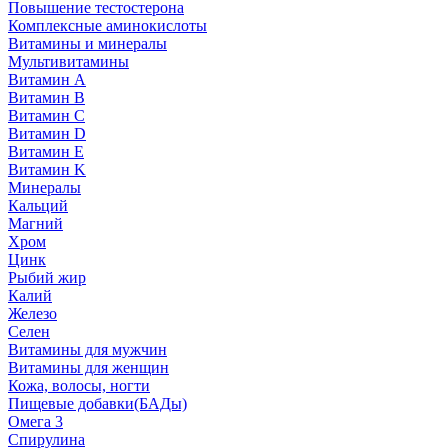
Повышение тестостерона
Комплексные аминокислоты
Витамины и минералы
Мультивитамины
Витамин A
Витамин B
Витамин C
Витамин D
Витамин E
Витамин K
Минералы
Кальций
Магний
Хром
Цинк
Рыбий жир
Калий
Железо
Селен
Витамины для мужчин
Витамины для женщин
Кожа, волосы, ногти
Пищевые добавки(БАДы)
Омега 3
Спирулина