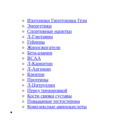
Изотоники Гипотоники Гели
Энергетики
Спортивные напитки
Л-Глютамин
Гейнеры
Жиросжигатели
Бета-аланин
BCAA
Л-Карнитин
Л-Аргинин
Креатин
Протеины
Л-Цитруллин
Перед тренировкой
Кости связки суставы
Повышение тестостерона
Комплексные аминокислоты