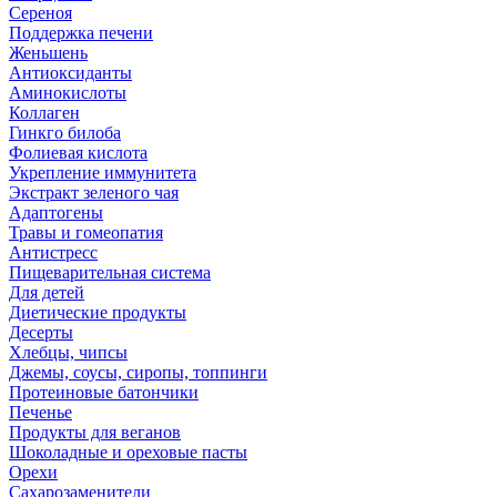
Сереноя
Поддержка печени
Женьшень
Антиоксиданты
Аминокислоты
Коллаген
Гинкго билоба
Фолиевая кислота
Укрепление иммунитета
Экстракт зеленого чая
Адаптогены
Травы и гомеопатия
Антистресс
Пищеварительная система
Для детей
Диетические продукты
Десерты
Хлебцы, чипсы
Джемы, соусы, сиропы, топпинги
Протеиновые батончики
Печенье
Продукты для веганов
Шоколадные и ореховые пасты
Орехи
Сахарозаменители