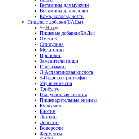
Витамины для мужчин
Витамины для женщин
Кожа, волосы, ногти
Пищевые добавки(БАДы)
Назад
Пищевые добавки(БАДы)
Омега 3
Спирулина
Мелатонин
Прополис
Заменители пищи
Глюкозамин
Д-Аспаргиновая кислота
5-Гидрокситриптофан
Улучшение сна
Трибулус
Гиалуроновая кислота
Пищеварительные энзимы
Куркумин
Биотин
Лютеин
Лецитин
Водоросли
Ферменты