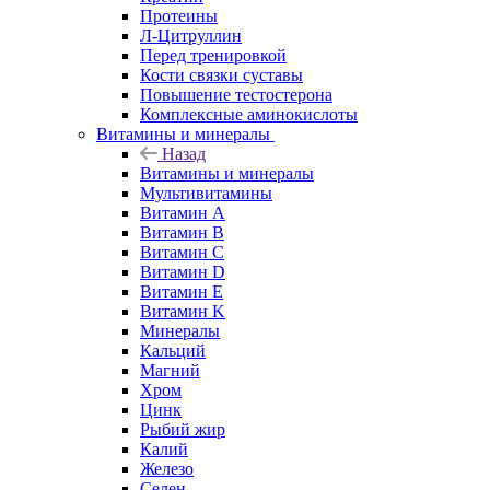
Протеины
Л-Цитруллин
Перед тренировкой
Кости связки суставы
Повышение тестостерона
Комплексные аминокислоты
Витамины и минералы
Назад
Витамины и минералы
Мультивитамины
Витамин A
Витамин B
Витамин C
Витамин D
Витамин E
Витамин K
Минералы
Кальций
Магний
Хром
Цинк
Рыбий жир
Калий
Железо
Селен