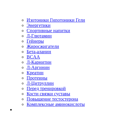
Изотоники Гипотоники Гели
Энергетики
Спортивные напитки
Л-Глютамин
Гейнеры
Жиросжигатели
Бета-аланин
BCAA
Л-Карнитин
Л-Аргинин
Креатин
Протеины
Л-Цитруллин
Перед тренировкой
Кости связки суставы
Повышение тестостерона
Комплексные аминокислоты