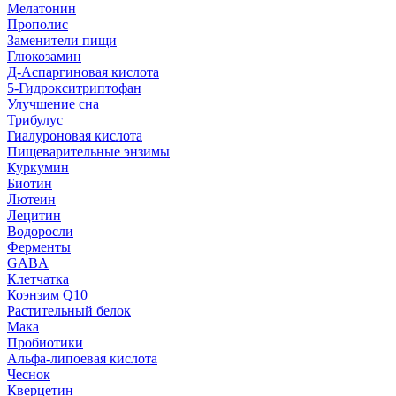
Мелатонин
Прополис
Заменители пищи
Глюкозамин
Д-Аспаргиновая кислота
5-Гидрокситриптофан
Улучшение сна
Трибулус
Гиалуроновая кислота
Пищеварительные энзимы
Куркумин
Биотин
Лютеин
Лецитин
Водоросли
Ферменты
GABA
Клетчатка
Коэнзим Q10
Растительный белок
Мака
Пробиотики
Альфа-липоевая кислота
Чеснок
Кверцетин