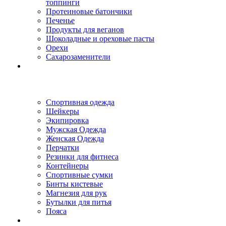
топпинги
Протеиновые батончики
Печенье
Продукты для веганов
Шоколадные и ореховые пасты
Орехи
Сахарозаменители
Спортивная одежда
Шейкеры
Экипировка
Мужская Одежда
Женская Одежда
Перчатки
Резинки для фитнеса
Контейнеры
Спортивные сумки
Бинты кистевые
Магнезия для рук
Бутылки для питья
Пояса