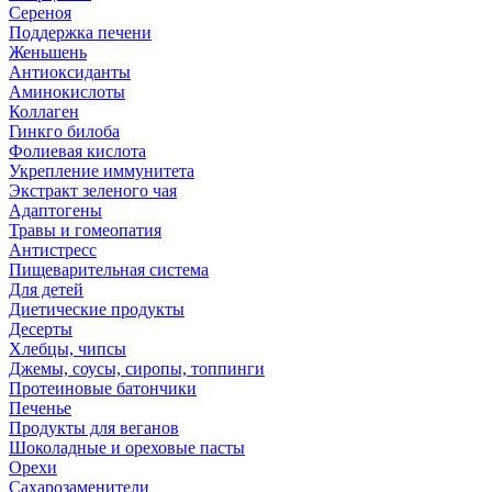
Сереноя
Поддержка печени
Женьшень
Антиоксиданты
Аминокислоты
Коллаген
Гинкго билоба
Фолиевая кислота
Укрепление иммунитета
Экстракт зеленого чая
Адаптогены
Травы и гомеопатия
Антистресс
Пищеварительная система
Для детей
Диетические продукты
Десерты
Хлебцы, чипсы
Джемы, соусы, сиропы, топпинги
Протеиновые батончики
Печенье
Продукты для веганов
Шоколадные и ореховые пасты
Орехи
Сахарозаменители