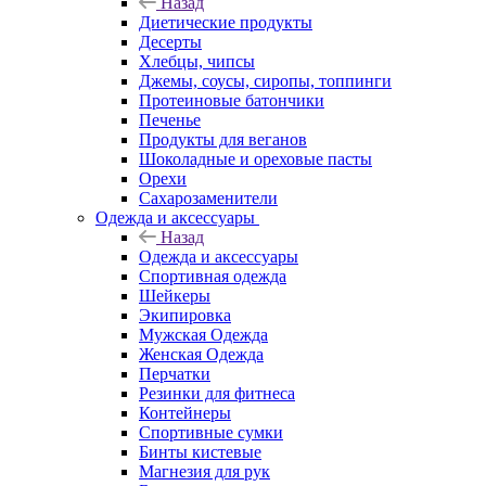
Назад
Диетические продукты
Десерты
Хлебцы, чипсы
Джемы, соусы, сиропы, топпинги
Протеиновые батончики
Печенье
Продукты для веганов
Шоколадные и ореховые пасты
Орехи
Сахарозаменители
Одежда и аксессуары
Назад
Одежда и аксессуары
Спортивная одежда
Шейкеры
Экипировка
Мужская Одежда
Женская Одежда
Перчатки
Резинки для фитнеса
Контейнеры
Спортивные сумки
Бинты кистевые
Магнезия для рук