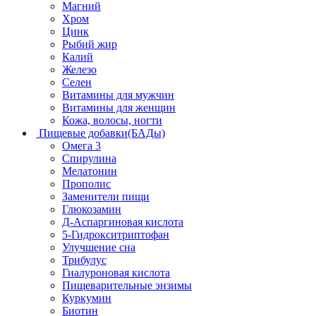
Магний
Хром
Цинк
Рыбий жир
Калий
Железо
Селен
Витамины для мужчин
Витамины для женщин
Кожа, волосы, ногти
Пищевые добавки(БАДы)
Омега 3
Спирулина
Мелатонин
Прополис
Заменители пищи
Глюкозамин
Д-Аспаргиновая кислота
5-Гидрокситриптофан
Улучшение сна
Трибулус
Гиалуроновая кислота
Пищеварительные энзимы
Куркумин
Биотин