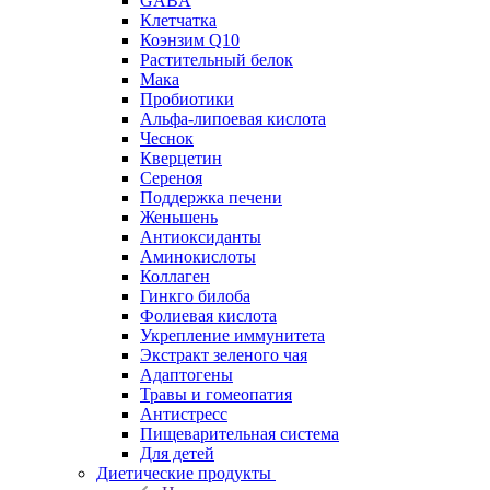
GABA
Клетчатка
Коэнзим Q10
Растительный белок
Мака
Пробиотики
Альфа-липоевая кислота
Чеснок
Кверцетин
Сереноя
Поддержка печени
Женьшень
Антиоксиданты
Аминокислоты
Коллаген
Гинкго билоба
Фолиевая кислота
Укрепление иммунитета
Экстракт зеленого чая
Адаптогены
Травы и гомеопатия
Антистресс
Пищеварительная система
Для детей
Диетические продукты