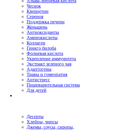
Альфа-липоевая кислота
Чеснок
Кверцетин
Сереноя
Поддержка печени
Женьшень
Антиоксиданты
Аминокислоты
Коллаген
Гинкго билоба
Фолиевая кислота
Укрепление иммунитета
Экстракт зеленого чая
Адаптогены
Травы и гомеопатия
Антистресс
Пищеварительная система
Для детей
Десерты
Хлебцы, чипсы
Джемы, соусы, сиропы,