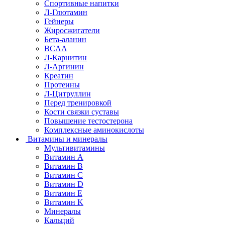
Спортивные напитки
Л-Глютамин
Гейнеры
Жиросжигатели
Бета-аланин
BCAA
Л-Карнитин
Л-Аргинин
Креатин
Протеины
Л-Цитруллин
Перед тренировкой
Кости связки суставы
Повышение тестостерона
Комплексные аминокислоты
Витамины и минералы
Мультивитамины
Витамин A
Витамин B
Витамин C
Витамин D
Витамин E
Витамин K
Минералы
Кальций