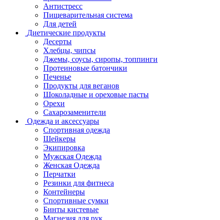
Антистресс
Пищеварительная система
Для детей
Диетические продукты
Десерты
Хлебцы, чипсы
Джемы, соусы, сиропы, топпинги
Протеиновые батончики
Печенье
Продукты для веганов
Шоколадные и ореховые пасты
Орехи
Сахарозаменители
Одежда и аксессуары
Спортивная одежда
Шейкеры
Экипировка
Мужская Одежда
Женская Одежда
Перчатки
Резинки для фитнеса
Контейнеры
Спортивные сумки
Бинты кистевые
Магнезия для рук