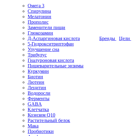
Омега 3
Спирулина
Мелатонин
Прополис
Заменители пищи
Глюкозамин
Д-Аспаргиновая кислота
Бренды
Цели
5-Гидрокситриптофан
Улучшение сна
Трибулус
Гиалуроновая кислота
Пищеварительные энзимы
Куркумин
Биотин
Лютеин
Лецитин
Водоросли
Ферменты
GABA
Клетчатка
Коэнзим Q10
Растительный белок
Мака
Пробиотики