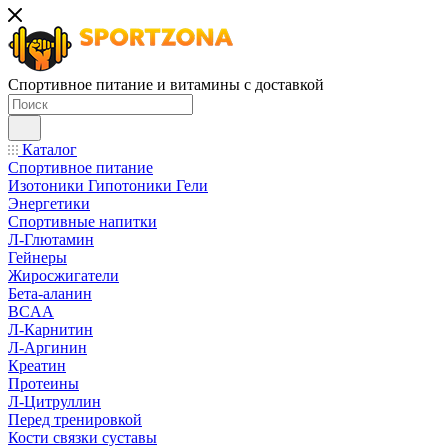
Спортивное питание и витамины с доставкой
Каталог
Спортивное питание
Изотоники Гипотоники Гели
Энергетики
Спортивные напитки
Л-Глютамин
Гейнеры
Жиросжигатели
Бета-аланин
BCAA
Л-Карнитин
Л-Аргинин
Креатин
Протеины
Л-Цитруллин
Перед тренировкой
Кости связки суставы