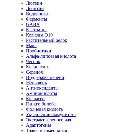
Лютеин
Лецитин
Водоросли
Ферменты
GABA
Клетчатка
Коэнзим Q10
Растительный белок
Мака
Пробиотики
Альфа-липоевая кислота
Чеснок
Кверцетин
Сереноя
Поддержка печени
Женьшень
Антиоксиданты
Аминокислоты
Коллаген
Гинкго билоба
Фолиевая кислота
Укрепление иммунитета
Экстракт зеленого чая
Адаптогены
Травы и гомеопатия