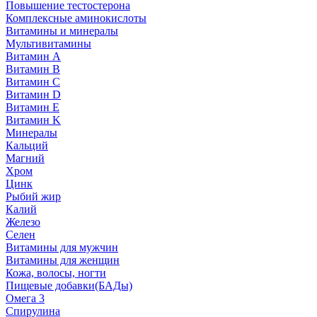
Повышение тестостерона
Комплексные аминокислоты
Витамины и минералы
Мультивитамины
Витамин A
Витамин B
Витамин C
Витамин D
Витамин E
Витамин K
Минералы
Кальций
Магний
Хром
Цинк
Рыбий жир
Калий
Железо
Селен
Витамины для мужчин
Витамины для женщин
Кожа, волосы, ногти
Пищевые добавки(БАДы)
Омега 3
Спирулина