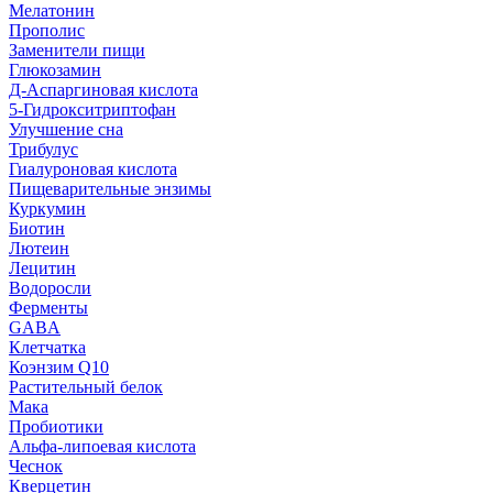
Мелатонин
Прополис
Заменители пищи
Глюкозамин
Д-Аспаргиновая кислота
5-Гидрокситриптофан
Улучшение сна
Трибулус
Гиалуроновая кислота
Пищеварительные энзимы
Куркумин
Биотин
Лютеин
Лецитин
Водоросли
Ферменты
GABA
Клетчатка
Коэнзим Q10
Растительный белок
Мака
Пробиотики
Альфа-липоевая кислота
Чеснок
Кверцетин