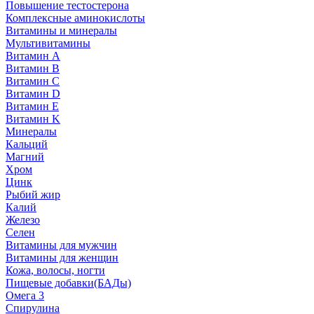
Повышение тестостерона
Комплексные аминокислоты
Витамины и минералы
Мультивитамины
Витамин A
Витамин B
Витамин C
Витамин D
Витамин E
Витамин K
Минералы
Кальций
Магний
Хром
Цинк
Рыбий жир
Калий
Железо
Селен
Витамины для мужчин
Витамины для женщин
Кожа, волосы, ногти
Пищевые добавки(БАДы)
Омега 3
Спирулина