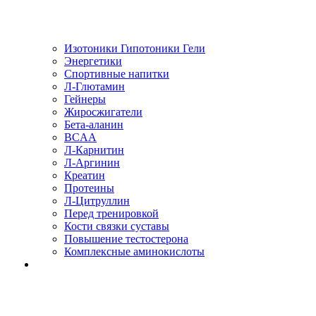
Изотоники Гипотоники Гели
Энергетики
Спортивные напитки
Л-Глютамин
Гейнеры
Жиросжигатели
Бета-аланин
BCAA
Л-Карнитин
Л-Аргинин
Креатин
Протеины
Л-Цитруллин
Перед тренировкой
Кости связки суставы
Повышение тестостерона
Комплексные аминокислоты