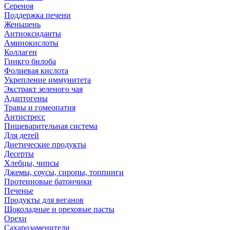
Сереноя
Поддержка печени
Женьшень
Антиоксиданты
Аминокислоты
Коллаген
Гинкго билоба
Фолиевая кислота
Укрепление иммунитета
Экстракт зеленого чая
Адаптогены
Травы и гомеопатия
Антистресс
Пищеварительная система
Для детей
Диетические продукты
Десерты
Хлебцы, чипсы
Джемы, соусы, сиропы, топпинги
Протеиновые батончики
Печенье
Продукты для веганов
Шоколадные и ореховые пасты
Орехи
Сахарозаменители