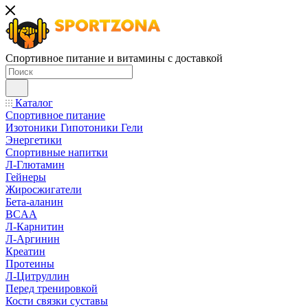
Спортивное питание и витамины с доставкой
Каталог
Спортивное питание
Изотоники Гипотоники Гели
Энергетики
Спортивные напитки
Л-Глютамин
Гейнеры
Жиросжигатели
Бета-аланин
BCAA
Л-Карнитин
Л-Аргинин
Креатин
Протеины
Л-Цитруллин
Перед тренировкой
Кости связки суставы