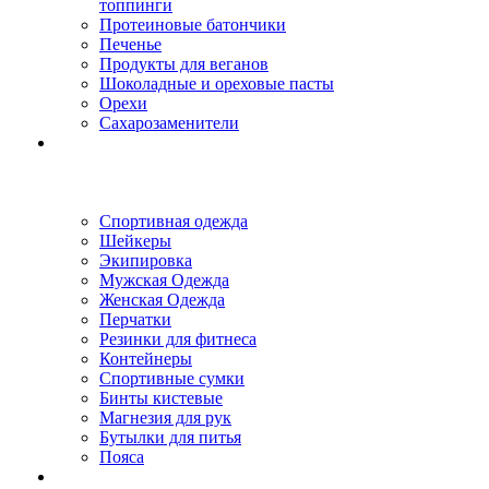
топпинги
Протеиновые батончики
Печенье
Продукты для веганов
Шоколадные и ореховые пасты
Орехи
Сахарозаменители
Спортивная одежда
Шейкеры
Экипировка
Мужская Одежда
Женская Одежда
Перчатки
Резинки для фитнеса
Контейнеры
Спортивные сумки
Бинты кистевые
Магнезия для рук
Бутылки для питья
Пояса