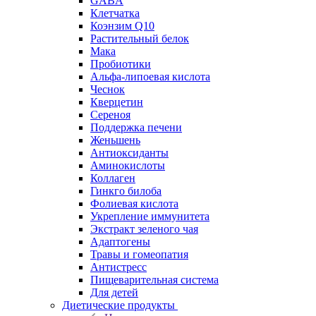
GABA
Клетчатка
Коэнзим Q10
Растительный белок
Мака
Пробиотики
Альфа-липоевая кислота
Чеснок
Кверцетин
Сереноя
Поддержка печени
Женьшень
Антиоксиданты
Аминокислоты
Коллаген
Гинкго билоба
Фолиевая кислота
Укрепление иммунитета
Экстракт зеленого чая
Адаптогены
Травы и гомеопатия
Антистресс
Пищеварительная система
Для детей
Диетические продукты