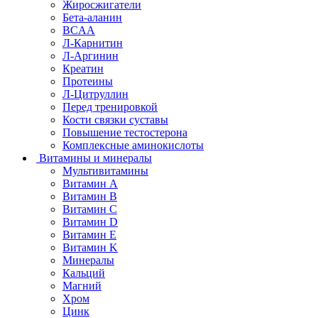
Жиросжигатели
Бета-аланин
BCAA
Л-Карнитин
Л-Аргинин
Креатин
Протеины
Л-Цитруллин
Перед тренировкой
Кости связки суставы
Повышение тестостерона
Комплексные аминокислоты
Витамины и минералы
Мультивитамины
Витамин A
Витамин B
Витамин C
Витамин D
Витамин E
Витамин K
Минералы
Кальций
Магний
Хром
Цинк