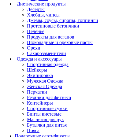
Диетические продукты
Десерты
Хлебцы, чипсы
Джемы, соусы, сиропы, топпинги
Протеиновые батончики
Печенье
Продукты для веганов
Шоколадные и ореховые пасты
Орехи
Сахарозаменители
Одежда и аксессуары
Спортивная одежда
Шейкеры
Экипировка
Мужская Одежда
Женская Одежда
Перчатки
Резинки для фитнеса
Контейнеры
Спортивные сумки
Бинты кистевые
Магнезия для рук
Бутылки для питья
Пояса
Подарочные сертификаты