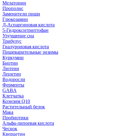
Мелатонин
Прополис
Заменители пищи
Глюкозамин
Д-Аспаргиновая кислота
5-Гидрокситриптофан
Улучшение сна
Трибулус
Гиалуроновая кислота
Пищеварительные энзимы
Куркумин
Биотин
Лютеин
Лецитин
Водоросли
Ферменты
GABA
Клетчатка
Коэнзим Q10
Растительный белок
Мака
Пробиотики
Альфа-липоевая кислота
Чеснок
Кверцетин