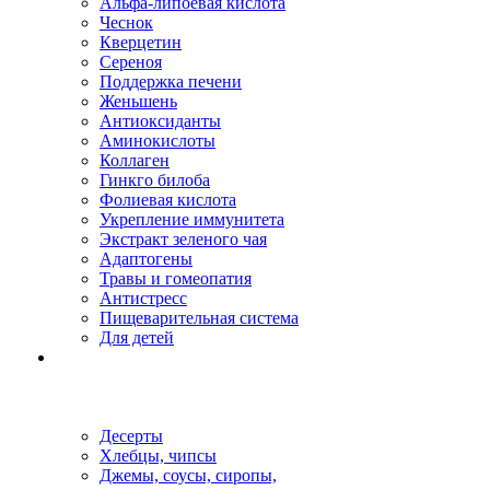
Альфа-липоевая кислота
Чеснок
Кверцетин
Сереноя
Поддержка печени
Женьшень
Антиоксиданты
Аминокислоты
Коллаген
Гинкго билоба
Фолиевая кислота
Укрепление иммунитета
Экстракт зеленого чая
Адаптогены
Травы и гомеопатия
Антистресс
Пищеварительная система
Для детей
Десерты
Хлебцы, чипсы
Джемы, соусы, сиропы,