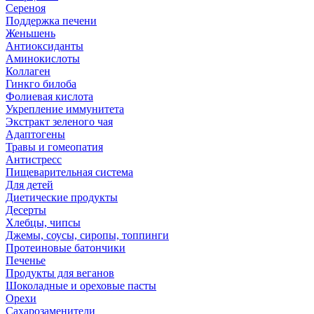
Сереноя
Поддержка печени
Женьшень
Антиоксиданты
Аминокислоты
Коллаген
Гинкго билоба
Фолиевая кислота
Укрепление иммунитета
Экстракт зеленого чая
Адаптогены
Травы и гомеопатия
Антистресс
Пищеварительная система
Для детей
Диетические продукты
Десерты
Хлебцы, чипсы
Джемы, соусы, сиропы, топпинги
Протеиновые батончики
Печенье
Продукты для веганов
Шоколадные и ореховые пасты
Орехи
Сахарозаменители