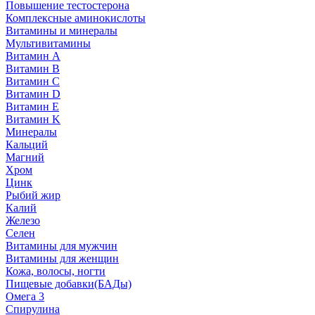
Повышение тестостерона
Комплексные аминокислоты
Витамины и минералы
Мультивитамины
Витамин A
Витамин B
Витамин C
Витамин D
Витамин E
Витамин K
Минералы
Кальций
Магний
Хром
Цинк
Рыбий жир
Калий
Железо
Селен
Витамины для мужчин
Витамины для женщин
Кожа, волосы, ногти
Пищевые добавки(БАДы)
Омега 3
Спирулина