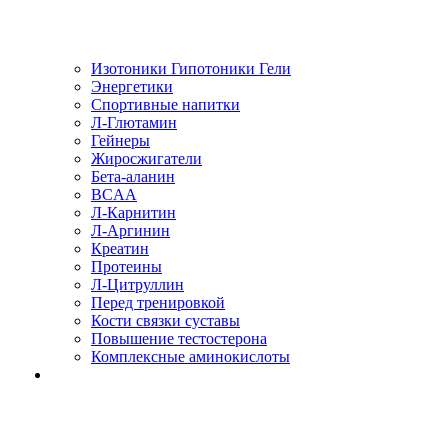
Изотоники Гипотоники Гели
Энергетики
Спортивные напитки
Л-Глютамин
Гейнеры
Жиросжигатели
Бета-аланин
BCAA
Л-Карнитин
Л-Аргинин
Креатин
Протеины
Л-Цитруллин
Перед тренировкой
Кости связки суставы
Повышение тестостерона
Комплексные аминокислоты