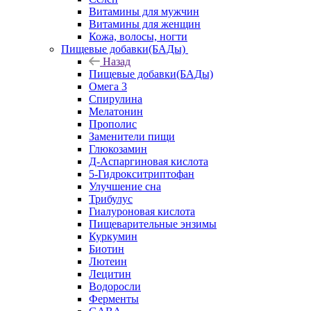
Витамины для мужчин
Витамины для женщин
Кожа, волосы, ногти
Пищевые добавки(БАДы)
Назад
Пищевые добавки(БАДы)
Омега 3
Спирулина
Мелатонин
Прополис
Заменители пищи
Глюкозамин
Д-Аспаргиновая кислота
5-Гидрокситриптофан
Улучшение сна
Трибулус
Гиалуроновая кислота
Пищеварительные энзимы
Куркумин
Биотин
Лютеин
Лецитин
Водоросли
Ферменты