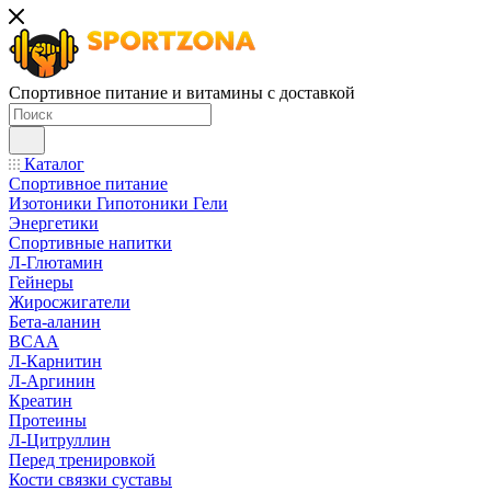
Спортивное питание и витамины с доставкой
Каталог
Спортивное питание
Изотоники Гипотоники Гели
Энергетики
Спортивные напитки
Л-Глютамин
Гейнеры
Жиросжигатели
Бета-аланин
BCAA
Л-Карнитин
Л-Аргинин
Креатин
Протеины
Л-Цитруллин
Перед тренировкой
Кости связки суставы