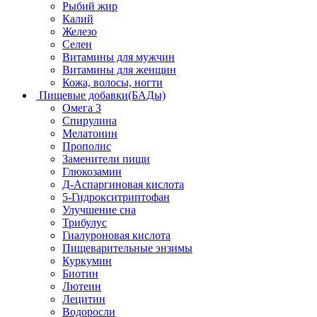
Рыбий жир
Калий
Железо
Селен
Витамины для мужчин
Витамины для женщин
Кожа, волосы, ногти
Пищевые добавки(БАДы)
Омега 3
Спирулина
Мелатонин
Прополис
Заменители пищи
Глюкозамин
Д-Аспаргиновая кислота
5-Гидрокситриптофан
Улучшение сна
Трибулус
Гиалуроновая кислота
Пищеварительные энзимы
Куркумин
Биотин
Лютеин
Лецитин
Водоросли