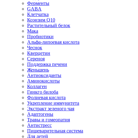
Ферменты
GABA
Клетчатка
Коэнзим Q10
Растительный белок
Мака
Пробиотики
Альфа-липоевая кислота
Чеснок
Кверцетин
Сереноя
Поддержка печени
Женьшень
Антиоксиданты
Аминокислоты
Коллаген
Гинкго билоба
Фолиевая кислота
Укрепление иммунитета
Экстракт зеленого чая
Адаптогены
Травы и гомеопатия
Антистресс
Пищеварительная система
Для детей