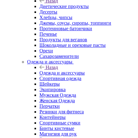
Назад
Диетические продукты
Десерты
Хлебцы, чипсы
Джемы, соусы, сиропы, топпинги
Протеиновые батончики
Печенье
Продукты для веганов
Шоколадные и ореховые пасты
Орехи
Сахарозаменители
Одежда и аксессуары
Назад
Одежда и аксессуары
Спортивная одежда
Шейкеры
Экипировка
Мужская Одежда
Женская Одежда
Перчатки
Резинки для фитнеса
Контейнеры
Спортивные сумки
Бинты кистевые
Магнезия для рук