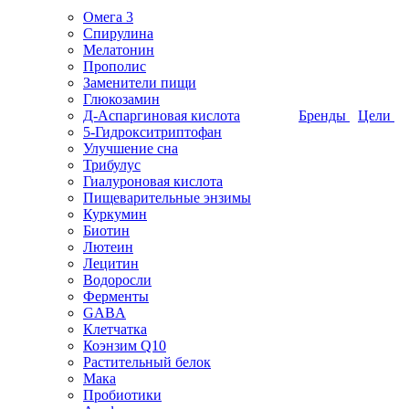
Омега 3
Спирулина
Мелатонин
Прополис
Заменители пищи
Глюкозамин
Д-Аспаргиновая кислота
Бренды
Цели
5-Гидрокситриптофан
Улучшение сна
Трибулус
Гиалуроновая кислота
Пищеварительные энзимы
Куркумин
Биотин
Лютеин
Лецитин
Водоросли
Ферменты
GABA
Клетчатка
Коэнзим Q10
Растительный белок
Мака
Пробиотики