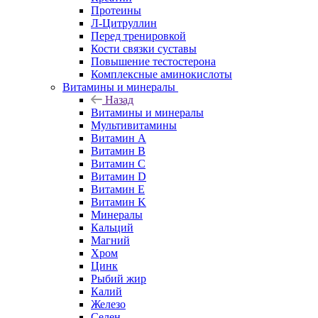
Протеины
Л-Цитруллин
Перед тренировкой
Кости связки суставы
Повышение тестостерона
Комплексные аминокислоты
Витамины и минералы
Назад
Витамины и минералы
Мультивитамины
Витамин A
Витамин B
Витамин C
Витамин D
Витамин E
Витамин K
Минералы
Кальций
Магний
Хром
Цинк
Рыбий жир
Калий
Железо
Селен