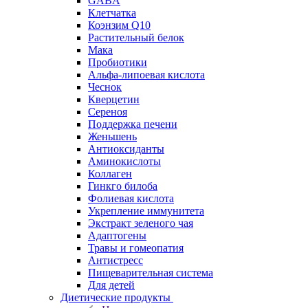
GABA
Клетчатка
Коэнзим Q10
Растительный белок
Мака
Пробиотики
Альфа-липоевая кислота
Чеснок
Кверцетин
Сереноя
Поддержка печени
Женьшень
Антиоксиданты
Аминокислоты
Коллаген
Гинкго билоба
Фолиевая кислота
Укрепление иммунитета
Экстракт зеленого чая
Адаптогены
Травы и гомеопатия
Антистресс
Пищеварительная система
Для детей
Диетические продукты