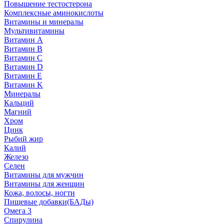
Повышение тестостерона
Комплексные аминокислоты
Витамины и минералы
Мультивитамины
Витамин A
Витамин B
Витамин C
Витамин D
Витамин E
Витамин K
Минералы
Кальций
Магний
Хром
Цинк
Рыбий жир
Калий
Железо
Селен
Витамины для мужчин
Витамины для женщин
Кожа, волосы, ногти
Пищевые добавки(БАДы)
Омега 3
Спирулина