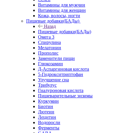
Витамины для мужчин
Витамины для женщин
Кожа, волосы, ногти
Пищевые добавки(БАДы)
Назад
Пищевые добавки(БАДы)
Омега 3
Спирулина
Мелатонин
Прополис
Заменители пищи
Глюкозамин
Д-Аспаргиновая кислота
5-Гидрокситриптофан
Улучшение сна
Трибулус
Гиалуроновая кислота
Пищеварительные энзимы
Куркумин
Биотин
Лютеин
Лецитин
Водоросли
Ферменты