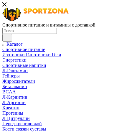
Спортивное питание и витамины с доставкой
Каталог
Спортивное питание
Изотоники Гипотоники Гели
Энергетики
Спортивные напитки
Л-Глютамин
Гейнеры
Жиросжигатели
Бета-аланин
BCAA
Л-Карнитин
Л-Аргинин
Креатин
Протеины
Л-Цитруллин
Перед тренировкой
Кости связки суставы