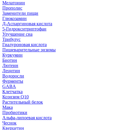
Мелатонин
Прополис
Заменители пищи
Глюкозамин
Д-Аспаргиновая кислота
5-Гидрокситриптофан
Улучшение сна
Трибулус
Гиалуроновая кислота
Пищеварительные энзимы
Куркумин
Биотин
Лютеин
Лецитин
Водоросли
Ферменты
GABA
Клетчатка
Коэнзим Q10
Растительный белок
Мака
Пробиотики
Альфа-липоевая кислота
Чеснок
Кверцетин