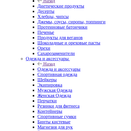
Назад
Диетические продукты
Десерты
Хлебцы, чипсы
Джемы, соусы, сиропы, топпинги
Протеиновые батончики
Печенье
Продукты для веганов
Шоколадные и ореховые пасты
Орехи
Сахарозаменители
Одежда и аксессуары
Назад
Одежда и аксессуары
Спортивная одежда
Шейкеры
Экипировка
Мужская Одежда
Женская Одежда
Перчатки
Резинки для фитнеса
Контейнеры
Спортивные сумки
Бинты кистевые
Магнезия для рук