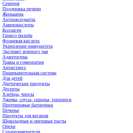
Сереноя
Поддержка печени
Женьшень
Антиоксиданты
Аминокислоты
Коллаген
Гинкго билоба
Фолиевая кислота
Укрепление иммунитета
Экстракт зеленого чая
Адаптогены
Травы и гомеопатия
Антистресс
Пищеварительная система
Для детей
Диетические продукты
Десерты
Хлебцы, чипсы
Джемы, соусы, сиропы, топпинги
Протеиновые батончики
Печенье
Продукты для веганов
Шоколадные и ореховые пасты
Орехи
Сахарозаменители