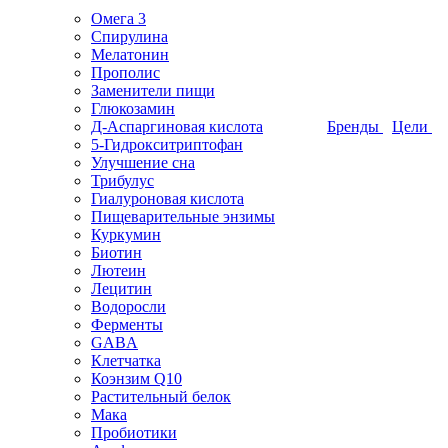
Омега 3
Спирулина
Мелатонин
Прополис
Заменители пищи
Глюкозамин
Д-Аспаргиновая кислота
Бренды
Цели
5-Гидрокситриптофан
Улучшение сна
Трибулус
Гиалуроновая кислота
Пищеварительные энзимы
Куркумин
Биотин
Лютеин
Лецитин
Водоросли
Ферменты
GABA
Клетчатка
Коэнзим Q10
Растительный белок
Мака
Пробиотики