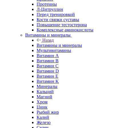
Протеины
Л-Цитруллин
Перед тренировкой
Кости связки суставы
Повышение тестостерона
Комплексные аминокислоты
Витамины и минералы
Назад
Витамины и минералы
Мультивитамины
Витамин A
Витамин B
Витамин C
Витамин D
Витамин E
Витамин K
Минералы
Кальций
Магний
Хром
Цинк
Рыбий жир
Калий
Железо
Селен