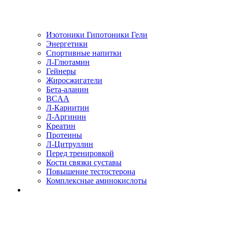
Изотоники Гипотоники Гели
Энергетики
Спортивные напитки
Л-Глютамин
Гейнеры
Жиросжигатели
Бета-аланин
BCAA
Л-Карнитин
Л-Аргинин
Креатин
Протеины
Л-Цитруллин
Перед тренировкой
Кости связки суставы
Повышение тестостерона
Комплексные аминокислоты