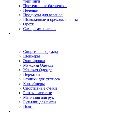
топпинги
Протеиновые батончики
Печенье
Продукты для веганов
Шоколадные и ореховые пасты
Орехи
Сахарозаменители
Спортивная одежда
Шейкеры
Экипировка
Мужская Одежда
Женская Одежда
Перчатки
Резинки для фитнеса
Контейнеры
Спортивные сумки
Бинты кистевые
Магнезия для рук
Бутылки для питья
Пояса