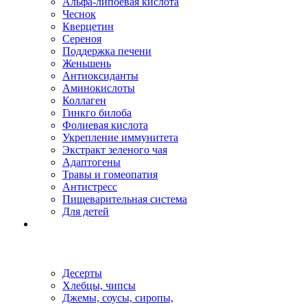
Альфа-липоевая кислота
Чеснок
Кверцетин
Сереноя
Поддержка печени
Женьшень
Антиоксиданты
Аминокислоты
Коллаген
Гинкго билоба
Фолиевая кислота
Укрепление иммунитета
Экстракт зеленого чая
Адаптогены
Травы и гомеопатия
Антистресс
Пищеварительная система
Для детей
Десерты
Хлебцы, чипсы
Джемы, соусы, сиропы,