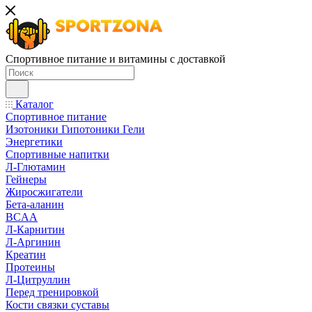
Спортивное питание и витамины с доставкой
Каталог
Спортивное питание
Изотоники Гипотоники Гели
Энергетики
Спортивные напитки
Л-Глютамин
Гейнеры
Жиросжигатели
Бета-аланин
BCAA
Л-Карнитин
Л-Аргинин
Креатин
Протеины
Л-Цитруллин
Перед тренировкой
Кости связки суставы