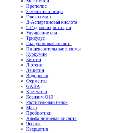
Мелатонин
Прополис
Заменители пищи
Глюкозамин
Д-Аспаргиновая кислота
5-Гидрокситриптофан
Улучшение сна
Трибулус
Гиалуроновая кислота
Пищеварительные энзимы
Куркумин
Биотин
Лютеин
Лецитин
Водоросли
Ферменты
GABA
Клетчатка
Коэнзим Q10
Растительный белок
Мака
Пробиотики
Альфа-липоевая кислота
Чеснок
Кверцетин