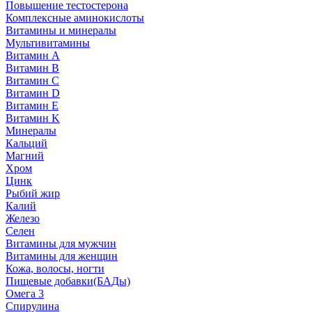
Повышение тестостерона
Комплексные аминокислоты
Витамины и минералы
Мультивитамины
Витамин A
Витамин B
Витамин C
Витамин D
Витамин E
Витамин K
Минералы
Кальций
Магний
Хром
Цинк
Рыбий жир
Калий
Железо
Селен
Витамины для мужчин
Витамины для женщин
Кожа, волосы, ногти
Пищевые добавки(БАДы)
Омега 3
Спирулина