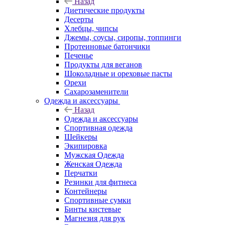
Назад
Диетические продукты
Десерты
Хлебцы, чипсы
Джемы, соусы, сиропы, топпинги
Протеиновые батончики
Печенье
Продукты для веганов
Шоколадные и ореховые пасты
Орехи
Сахарозаменители
Одежда и аксессуары
Назад
Одежда и аксессуары
Спортивная одежда
Шейкеры
Экипировка
Мужская Одежда
Женская Одежда
Перчатки
Резинки для фитнеса
Контейнеры
Спортивные сумки
Бинты кистевые
Магнезия для рук