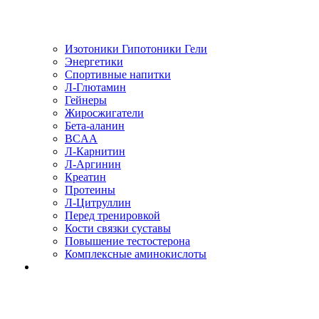
Изотоники Гипотоники Гели
Энергетики
Спортивные напитки
Л-Глютамин
Гейнеры
Жиросжигатели
Бета-аланин
BCAA
Л-Карнитин
Л-Аргинин
Креатин
Протеины
Л-Цитруллин
Перед тренировкой
Кости связки суставы
Повышение тестостерона
Комплексные аминокислоты