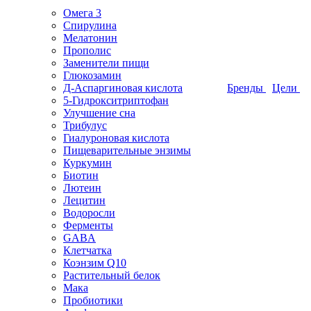
Омега 3
Спирулина
Мелатонин
Прополис
Заменители пищи
Глюкозамин
Д-Аспаргиновая кислота
Бренды
Цели
5-Гидрокситриптофан
Улучшение сна
Трибулус
Гиалуроновая кислота
Пищеварительные энзимы
Куркумин
Биотин
Лютеин
Лецитин
Водоросли
Ферменты
GABA
Клетчатка
Коэнзим Q10
Растительный белок
Мака
Пробиотики