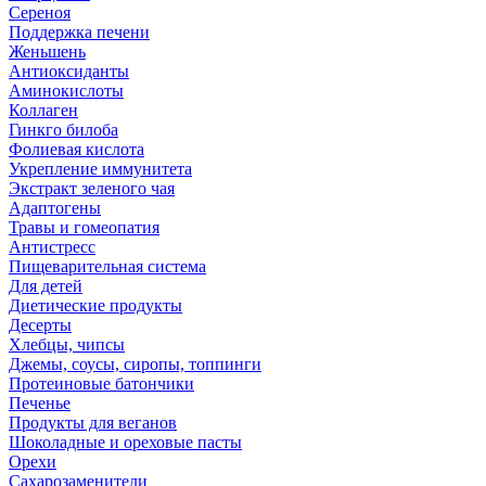
Сереноя
Поддержка печени
Женьшень
Антиоксиданты
Аминокислоты
Коллаген
Гинкго билоба
Фолиевая кислота
Укрепление иммунитета
Экстракт зеленого чая
Адаптогены
Травы и гомеопатия
Антистресс
Пищеварительная система
Для детей
Диетические продукты
Десерты
Хлебцы, чипсы
Джемы, соусы, сиропы, топпинги
Протеиновые батончики
Печенье
Продукты для веганов
Шоколадные и ореховые пасты
Орехи
Сахарозаменители