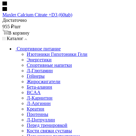
Maxler Calcium Citrate +D3 (60tab)
Достаточно
955
₽
/шт
В корзину
Каталог
Спортивное питание
Изотоники Гипотоники Гели
Энергетики
Спортивные напитки
Л-Глютамин
Гейнеры
Жиросжигатели
Бета-аланин
BCAA
Л-Карнитин
Л-Аргинин
Креатин
Протеины
Л-Цитруллин
Перед тренировкой
Кости связки суставы