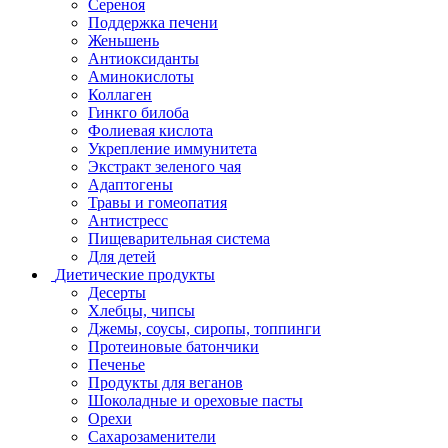
Сереноя
Поддержка печени
Женьшень
Антиоксиданты
Аминокислоты
Коллаген
Гинкго билоба
Фолиевая кислота
Укрепление иммунитета
Экстракт зеленого чая
Адаптогены
Травы и гомеопатия
Антистресс
Пищеварительная система
Для детей
Диетические продукты
Десерты
Хлебцы, чипсы
Джемы, соусы, сиропы, топпинги
Протеиновые батончики
Печенье
Продукты для веганов
Шоколадные и ореховые пасты
Орехи
Сахарозаменители