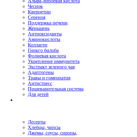
Альфа-липоевая кислота
Чеснок
Кверцетин
Сереноя
Поддержка печени
Женьшень
Антиоксиданты
Аминокислоты
Коллаген
Гинкго билоба
Фолиевая кислота
Укрепление иммунитета
Экстракт зеленого чая
Адаптогены
Травы и гомеопатия
Антистресс
Пищеварительная система
Для детей
Десерты
Хлебцы, чипсы
Джемы, соусы, сиропы,