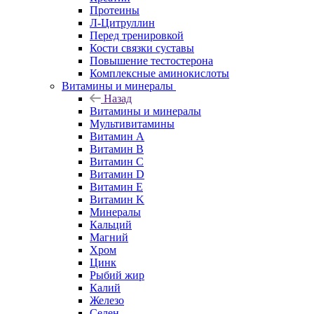
Протеины
Л-Цитруллин
Перед тренировкой
Кости связки суставы
Повышение тестостерона
Комплексные аминокислоты
Витамины и минералы
Назад
Витамины и минералы
Мультивитамины
Витамин A
Витамин B
Витамин C
Витамин D
Витамин E
Витамин K
Минералы
Кальций
Магний
Хром
Цинк
Рыбий жир
Калий
Железо
Селен