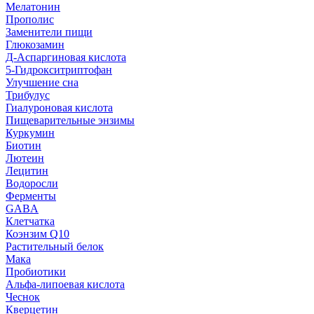
Мелатонин
Прополис
Заменители пищи
Глюкозамин
Д-Аспаргиновая кислота
5-Гидрокситриптофан
Улучшение сна
Трибулус
Гиалуроновая кислота
Пищеварительные энзимы
Куркумин
Биотин
Лютеин
Лецитин
Водоросли
Ферменты
GABA
Клетчатка
Коэнзим Q10
Растительный белок
Мака
Пробиотики
Альфа-липоевая кислота
Чеснок
Кверцетин