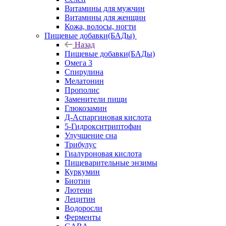
Витамины для мужчин
Витамины для женщин
Кожа, волосы, ногти
Пищевые добавки(БАДы)
Назад
Пищевые добавки(БАДы)
Омега 3
Спирулина
Мелатонин
Прополис
Заменители пищи
Глюкозамин
Д-Аспаргиновая кислота
5-Гидрокситриптофан
Улучшение сна
Трибулус
Гиалуроновая кислота
Пищеварительные энзимы
Куркумин
Биотин
Лютеин
Лецитин
Водоросли
Ферменты