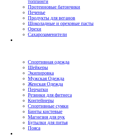
топпинги
Протеиновые батончики
Печенье
Продукты для веганов
Шоколадные и ореховые пасты
Орехи
Сахарозаменители
Спортивная одежда
Шейкеры
Экипировка
Мужская Одежда
Женская Одежда
Перчатки
Резинки для фитнеса
Контейнеры
Спортивные сумки
Бинты кистевые
Магнезия для рук
Бутылки для питья
Пояса