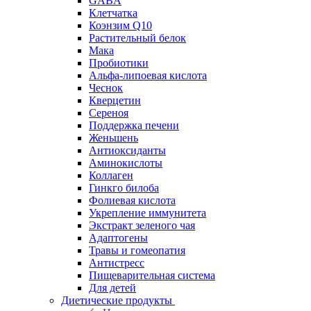
GABA
Клетчатка
Коэнзим Q10
Растительный белок
Мака
Пробиотики
Альфа-липоевая кислота
Чеснок
Кверцетин
Сереноя
Поддержка печени
Женьшень
Антиоксиданты
Аминокислоты
Коллаген
Гинкго билоба
Фолиевая кислота
Укрепление иммунитета
Экстракт зеленого чая
Адаптогены
Травы и гомеопатия
Антистресс
Пищеварительная система
Для детей
Диетические продукты