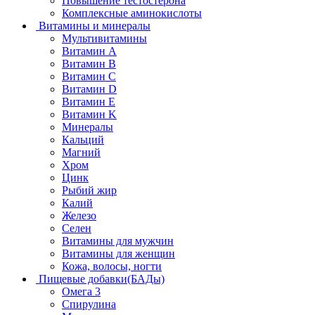
Повышение тестостерона
Комплексные аминокислоты
Витамины и минералы
Мультивитамины
Витамин A
Витамин B
Витамин C
Витамин D
Витамин E
Витамин K
Минералы
Кальций
Магний
Хром
Цинк
Рыбий жир
Калий
Железо
Селен
Витамины для мужчин
Витамины для женщин
Кожа, волосы, ногти
Пищевые добавки(БАДы)
Омега 3
Спирулина