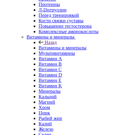
Протеины
Л-Цитруллин
Перед тренировкой
Кости связки суставы
Повышение тестостерона
Комплексные аминокислоты
Витамины и минералы
Назад
Витамины и минералы
Мультивитамины
Витамин A
Витамин B
Витамин C
Витамин D
Витамин E
Витамин K
Минералы
Кальций
Магний
Хром
Цинк
Рыбий жир
Калий
Железо
Селен