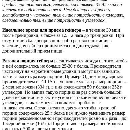
среднестатистического человека составляет 35-45 ккал на
килограмм собственного веса. Чем быстрее скорость
метаболизма у человека, тем выше потребность в калориях,
следовательно тем выше потребность в углеводах.
Идеальное время для приема гейнера
– в течение 30 мин
после тренировки, а также за 1,5 - 2 часа до тренировки. При
отсутствии сбалансированного 4-5 разового питания в
течение дня гейнер принимается и в дни отдыха, как
дополнительный прием пищи.
Разовая порция гейнера
расчитывается исходя из того, чтобы
в ней содержалось не больше 25-30 г белка. Производители
часто идут на маркетинговые уловки и могут как занизить,
так и завысить размер порции. Пример: Одним популярным
производителем из США на упаковке указан размер порции –
2 мерные ложки (334 г), в них содержатся 50 г белка и 252 г
углеводов. Но выпив такую порцию за раз с очень большой
долей вероятности у вас не усвоится такое количество белка и
углеводов, а также могут возникнуть проблемы с
пищеварением. Следовательно, для того чтобы в разовой
порции содержалось 25 г белка нам нужно уменьшить размер
порции рекомендованной производителем ровно в 2 раза – до
1 мерной ложки (167 г). Порцию такого размера необходимо
смешать с 500 мл воды или молока.