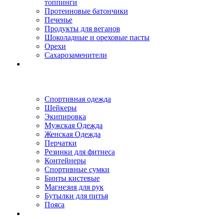
топпинги
Протеиновые батончики
Печенье
Продукты для веганов
Шоколадные и ореховые пасты
Орехи
Сахарозаменители
Спортивная одежда
Шейкеры
Экипировка
Мужская Одежда
Женская Одежда
Перчатки
Резинки для фитнеса
Контейнеры
Спортивные сумки
Бинты кистевые
Магнезия для рук
Бутылки для питья
Пояса