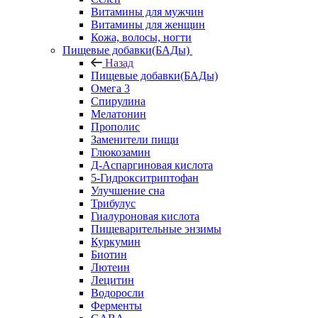
Витамины для мужчин
Витамины для женщин
Кожа, волосы, ногти
Пищевые добавки(БАДы)
Назад
Пищевые добавки(БАДы)
Омега 3
Спирулина
Мелатонин
Прополис
Заменители пищи
Глюкозамин
Д-Аспаргиновая кислота
5-Гидрокситриптофан
Улучшение сна
Трибулус
Гиалуроновая кислота
Пищеварительные энзимы
Куркумин
Биотин
Лютеин
Лецитин
Водоросли
Ферменты