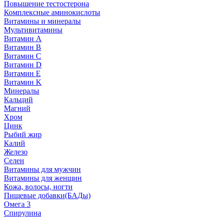
Повышение тестостерона
Комплексные аминокислоты
Витамины и минералы
Мультивитамины
Витамин A
Витамин B
Витамин C
Витамин D
Витамин E
Витамин K
Минералы
Кальций
Магний
Хром
Цинк
Рыбий жир
Калий
Железо
Селен
Витамины для мужчин
Витамины для женщин
Кожа, волосы, ногти
Пищевые добавки(БАДы)
Омега 3
Спирулина