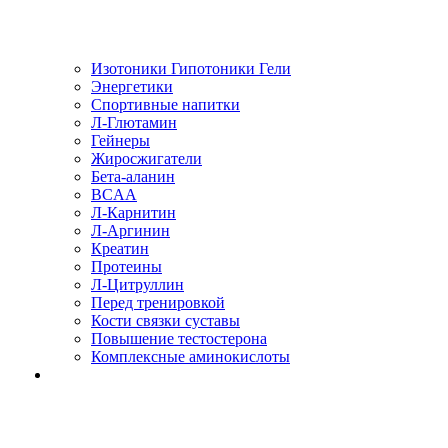
Изотоники Гипотоники Гели
Энергетики
Спортивные напитки
Л-Глютамин
Гейнеры
Жиросжигатели
Бета-аланин
BCAA
Л-Карнитин
Л-Аргинин
Креатин
Протеины
Л-Цитруллин
Перед тренировкой
Кости связки суставы
Повышение тестостерона
Комплексные аминокислоты