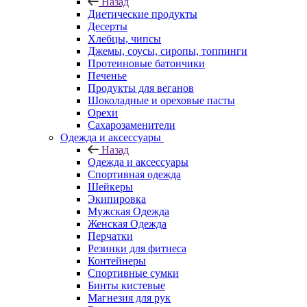
Назад
Диетические продукты
Десерты
Хлебцы, чипсы
Джемы, соусы, сиропы, топпинги
Протеиновые батончики
Печенье
Продукты для веганов
Шоколадные и ореховые пасты
Орехи
Сахарозаменители
Одежда и аксессуары
Назад
Одежда и аксессуары
Спортивная одежда
Шейкеры
Экипировка
Мужская Одежда
Женская Одежда
Перчатки
Резинки для фитнеса
Контейнеры
Спортивные сумки
Бинты кистевые
Магнезия для рук