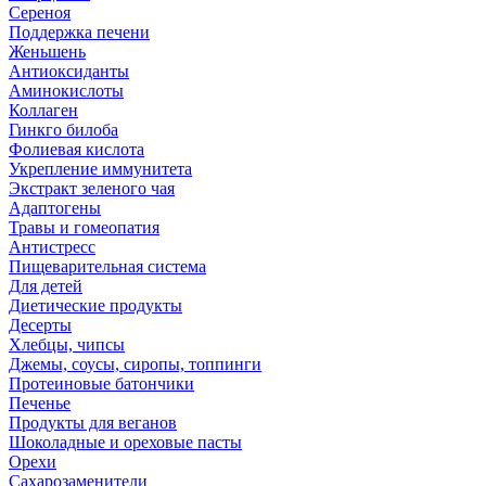
Сереноя
Поддержка печени
Женьшень
Антиоксиданты
Аминокислоты
Коллаген
Гинкго билоба
Фолиевая кислота
Укрепление иммунитета
Экстракт зеленого чая
Адаптогены
Травы и гомеопатия
Антистресс
Пищеварительная система
Для детей
Диетические продукты
Десерты
Хлебцы, чипсы
Джемы, соусы, сиропы, топпинги
Протеиновые батончики
Печенье
Продукты для веганов
Шоколадные и ореховые пасты
Орехи
Сахарозаменители