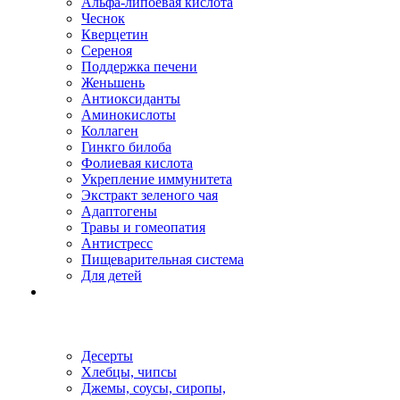
Альфа-липоевая кислота
Чеснок
Кверцетин
Сереноя
Поддержка печени
Женьшень
Антиоксиданты
Аминокислоты
Коллаген
Гинкго билоба
Фолиевая кислота
Укрепление иммунитета
Экстракт зеленого чая
Адаптогены
Травы и гомеопатия
Антистресс
Пищеварительная система
Для детей
Десерты
Хлебцы, чипсы
Джемы, соусы, сиропы,