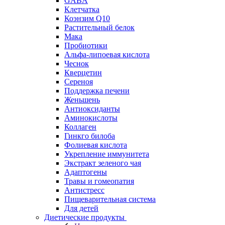
GABA
Клетчатка
Коэнзим Q10
Растительный белок
Мака
Пробиотики
Альфа-липоевая кислота
Чеснок
Кверцетин
Сереноя
Поддержка печени
Женьшень
Антиоксиданты
Аминокислоты
Коллаген
Гинкго билоба
Фолиевая кислота
Укрепление иммунитета
Экстракт зеленого чая
Адаптогены
Травы и гомеопатия
Антистресс
Пищеварительная система
Для детей
Диетические продукты