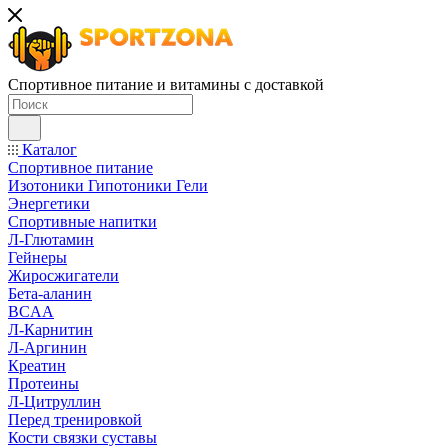
Спортивное питание и витамины с доставкой
Каталог
Спортивное питание
Изотоники Гипотоники Гели
Энергетики
Спортивные напитки
Л-Глютамин
Гейнеры
Жиросжигатели
Бета-аланин
BCAA
Л-Карнитин
Л-Аргинин
Креатин
Протеины
Л-Цитруллин
Перед тренировкой
Кости связки суставы