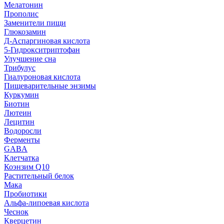
Мелатонин
Прополис
Заменители пищи
Глюкозамин
Д-Аспаргиновая кислота
5-Гидрокситриптофан
Улучшение сна
Трибулус
Гиалуроновая кислота
Пищеварительные энзимы
Куркумин
Биотин
Лютеин
Лецитин
Водоросли
Ферменты
GABA
Клетчатка
Коэнзим Q10
Растительный белок
Мака
Пробиотики
Альфа-липоевая кислота
Чеснок
Кверцетин