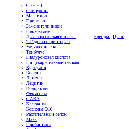
Омега 3
Спирулина
Мелатонин
Прополис
Заменители пищи
Глюкозамин
Д-Аспаргиновая кислота
Бренды
Цели
5-Гидрокситриптофан
Улучшение сна
Трибулус
Гиалуроновая кислота
Пищеварительные энзимы
Куркумин
Биотин
Лютеин
Лецитин
Водоросли
Ферменты
GABA
Клетчатка
Коэнзим Q10
Растительный белок
Мака
Пробиотики