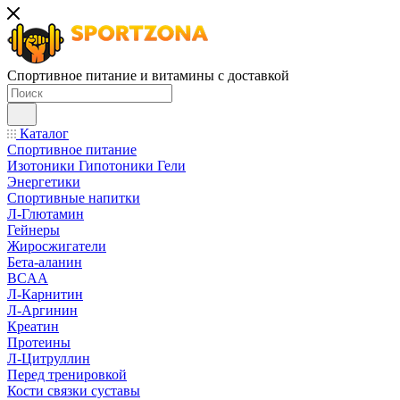
Спортивное питание и витамины с доставкой
Каталог
Спортивное питание
Изотоники Гипотоники Гели
Энергетики
Спортивные напитки
Л-Глютамин
Гейнеры
Жиросжигатели
Бета-аланин
BCAA
Л-Карнитин
Л-Аргинин
Креатин
Протеины
Л-Цитруллин
Перед тренировкой
Кости связки суставы