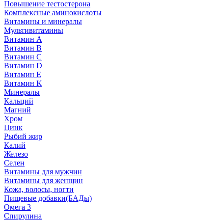
Повышение тестостерона
Комплексные аминокислоты
Витамины и минералы
Мультивитамины
Витамин A
Витамин B
Витамин C
Витамин D
Витамин E
Витамин K
Минералы
Кальций
Магний
Хром
Цинк
Рыбий жир
Калий
Железо
Селен
Витамины для мужчин
Витамины для женщин
Кожа, волосы, ногти
Пищевые добавки(БАДы)
Омега 3
Спирулина