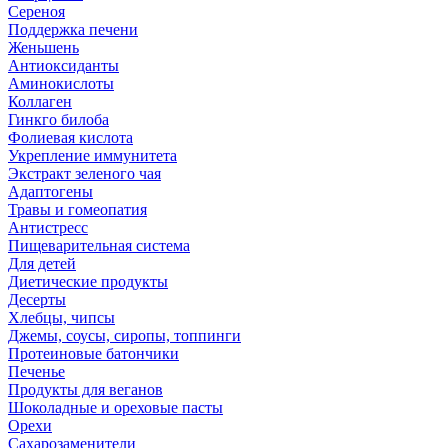
Сереноя
Поддержка печени
Женьшень
Антиоксиданты
Аминокислоты
Коллаген
Гинкго билоба
Фолиевая кислота
Укрепление иммунитета
Экстракт зеленого чая
Адаптогены
Травы и гомеопатия
Антистресс
Пищеварительная система
Для детей
Диетические продукты
Десерты
Хлебцы, чипсы
Джемы, соусы, сиропы, топпинги
Протеиновые батончики
Печенье
Продукты для веганов
Шоколадные и ореховые пасты
Орехи
Сахарозаменители