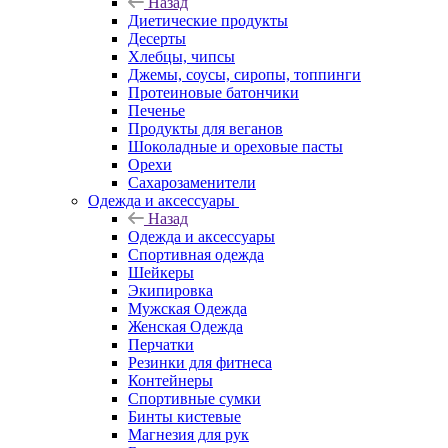
Назад
Диетические продукты
Десерты
Хлебцы, чипсы
Джемы, соусы, сиропы, топпинги
Протеиновые батончики
Печенье
Продукты для веганов
Шоколадные и ореховые пасты
Орехи
Сахарозаменители
Одежда и аксессуары
Назад
Одежда и аксессуары
Спортивная одежда
Шейкеры
Экипировка
Мужская Одежда
Женская Одежда
Перчатки
Резинки для фитнеса
Контейнеры
Спортивные сумки
Бинты кистевые
Магнезия для рук