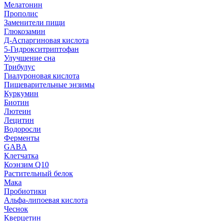
Мелатонин
Прополис
Заменители пищи
Глюкозамин
Д-Аспаргиновая кислота
5-Гидрокситриптофан
Улучшение сна
Трибулус
Гиалуроновая кислота
Пищеварительные энзимы
Куркумин
Биотин
Лютеин
Лецитин
Водоросли
Ферменты
GABA
Клетчатка
Коэнзим Q10
Растительный белок
Мака
Пробиотики
Альфа-липоевая кислота
Чеснок
Кверцетин