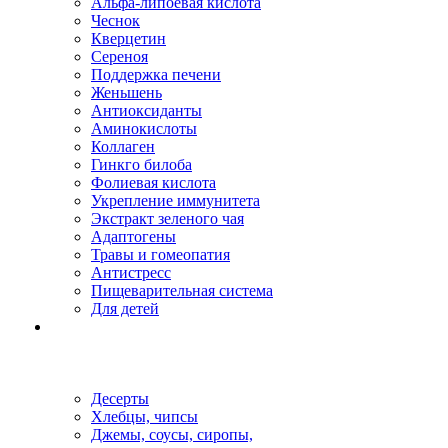
Альфа-липоевая кислота
Чеснок
Кверцетин
Сереноя
Поддержка печени
Женьшень
Антиоксиданты
Аминокислоты
Коллаген
Гинкго билоба
Фолиевая кислота
Укрепление иммунитета
Экстракт зеленого чая
Адаптогены
Травы и гомеопатия
Антистресс
Пищеварительная система
Для детей
Десерты
Хлебцы, чипсы
Джемы, соусы, сиропы,