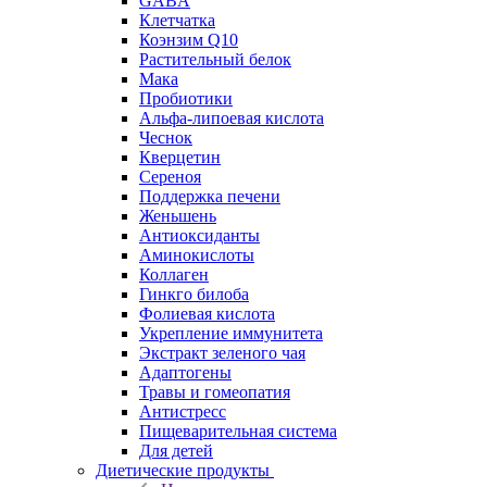
GABA
Клетчатка
Коэнзим Q10
Растительный белок
Мака
Пробиотики
Альфа-липоевая кислота
Чеснок
Кверцетин
Сереноя
Поддержка печени
Женьшень
Антиоксиданты
Аминокислоты
Коллаген
Гинкго билоба
Фолиевая кислота
Укрепление иммунитета
Экстракт зеленого чая
Адаптогены
Травы и гомеопатия
Антистресс
Пищеварительная система
Для детей
Диетические продукты