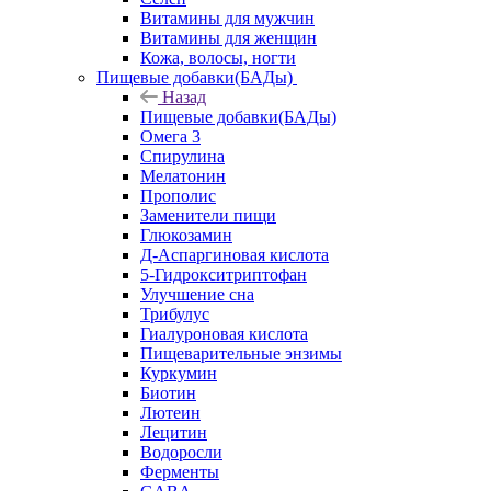
Витамины для мужчин
Витамины для женщин
Кожа, волосы, ногти
Пищевые добавки(БАДы)
Назад
Пищевые добавки(БАДы)
Омега 3
Спирулина
Мелатонин
Прополис
Заменители пищи
Глюкозамин
Д-Аспаргиновая кислота
5-Гидрокситриптофан
Улучшение сна
Трибулус
Гиалуроновая кислота
Пищеварительные энзимы
Куркумин
Биотин
Лютеин
Лецитин
Водоросли
Ферменты