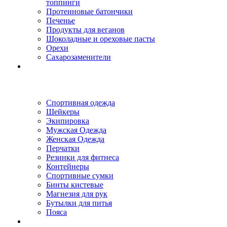
топпинги
Протеиновые батончики
Печенье
Продукты для веганов
Шоколадные и ореховые пасты
Орехи
Сахарозаменители
Спортивная одежда
Шейкеры
Экипировка
Мужская Одежда
Женская Одежда
Перчатки
Резинки для фитнеса
Контейнеры
Спортивные сумки
Бинты кистевые
Магнезия для рук
Бутылки для питья
Пояса