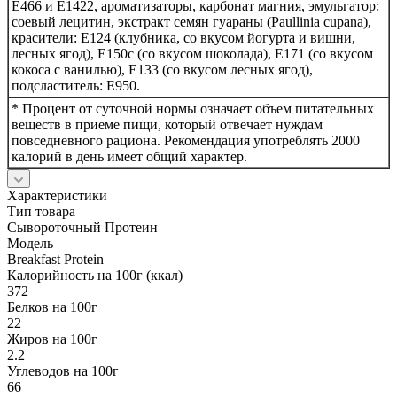
E466 и E1422, ароматизаторы, карбонат магния, эмульгатор:
соевый лецитин, экстракт семян гуараны (Paullinia cupana),
красители: E124 (клубника, со вкусом йогурта и вишни,
лесных ягод), E150c (со вкусом шоколада), E171 (со вкусом
кокоса с ванилью), E133 (со вкусом лесных ягод),
подсластитель: E950.
* Процент от суточной нормы означает объем питательных
веществ в приеме пищи, который отвечает нуждам
повседневного рациона. Рекомендация употреблять 2000
калорий в день имеет общий характер.
Характеристики
Тип товара
Сывороточный Протеин
Модель
Breakfast Protein
Калорийность на 100г (ккал)
372
Белков на 100г
22
Жиров на 100г
2.2
Углеводов на 100г
66