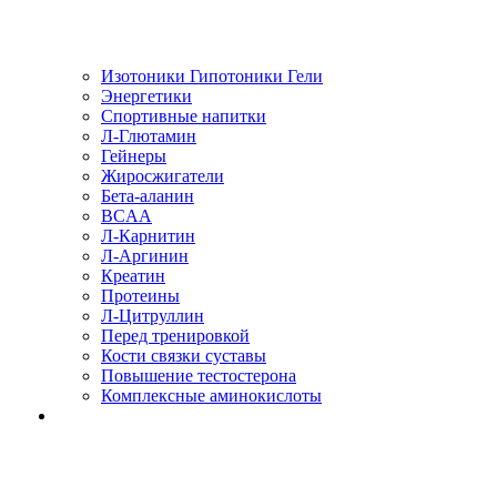
Изотоники Гипотоники Гели
Энергетики
Спортивные напитки
Л-Глютамин
Гейнеры
Жиросжигатели
Бета-аланин
BCAA
Л-Карнитин
Л-Аргинин
Креатин
Протеины
Л-Цитруллин
Перед тренировкой
Кости связки суставы
Повышение тестостерона
Комплексные аминокислоты