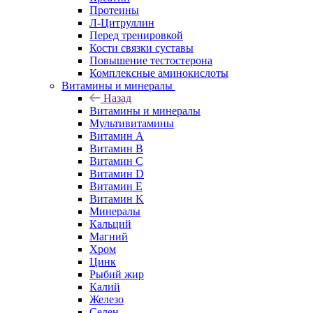
Протеины
Л-Цитруллин
Перед тренировкой
Кости связки суставы
Повышение тестостерона
Комплексные аминокислоты
Витамины и минералы
Назад
Витамины и минералы
Мультивитамины
Витамин A
Витамин B
Витамин C
Витамин D
Витамин E
Витамин K
Минералы
Кальций
Магний
Хром
Цинк
Рыбий жир
Калий
Железо
Селен