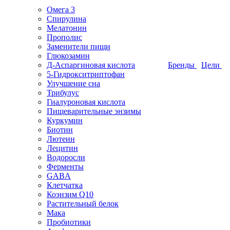
Омега 3
Спирулина
Мелатонин
Прополис
Заменители пищи
Глюкозамин
Д-Аспаргиновая кислота
Бренды
Цели
5-Гидрокситриптофан
Улучшение сна
Трибулус
Гиалуроновая кислота
Пищеварительные энзимы
Куркумин
Биотин
Лютеин
Лецитин
Водоросли
Ферменты
GABA
Клетчатка
Коэнзим Q10
Растительный белок
Мака
Пробиотики