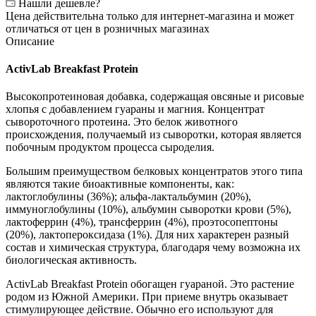
Нашли дешевле?
Цена действительна только для интернет-магазина и может
отличаться от цен в розничных магазинах
Описание
ActivLab Breakfast Protein
Высокопротеиновая добавка, содержащая овсяные и рисовые
хлопья с добавлением гуараны и магния. Концентрат
сывороточного протеина. Это белок животного
происхождения, получаемый из сыворотки, которая является
побочным продуктом процесса сыроделия.
Большим преимуществом белковых концентратов этого типа
являются такие биоактивные компоненты, как:
лактоглобулины (36%); альфа-лактальбумин (20%),
иммуноглобулины (10%), альбумин сыворотки крови (5%),
лактоферрин (4%), трансферрин (4%), проэтосопептоны
(20%), лактопероксидаза (1%). Для них характерен разный
состав и химическая структура, благодаря чему возможна их
биологическая активность.
ActivLab Breakfast Protein обогащен гуараной. Это растение
родом из Южной Америки. При приеме внутрь оказывает
стимулирующее действие. Обычно его используют для