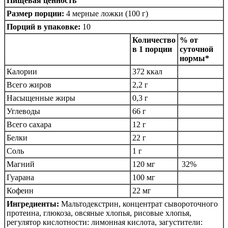
Пищевая ценность
Размер порции:
4 мерные ложки (100 г)
Порций в упаковке:
10
Количество
% от
в 1 порции
суточной
нормы*
Калории
372 ккал
Всего жиров
2,2 г
Насыщенные жиры
0,3 г
Углеводы
66 г
Всего сахара
12 г
Белки
22 г
Соль
1 г
Магний
120 мг
32%
Гуарана
100 мг
Кофеин
22 мг
Ингредиенты:
Мальтодекстрин, концентрат сывороточного
протеина, глюкоза, овсяные хлопья, рисовые хлопья,
регулятор кислотности: лимонная кислота, загустители: