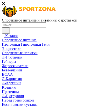
Спортивное питание и витамины с доставкой
Каталог
Спортивное питание
Изотоники Гипотоники Гели
Энергетики
Спортивные напитки
Л-Глютамин
Гейнеры
Жиросжигатели
Бета-аланин
BCAA
Л-Карнитин
Л-Аргинин
Креатин
Протеины
Л-Цитруллин
Перед тренировкой
Кости связки суставы