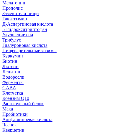
Мелатонин
Прополис
Заменители пищи
Глюкозамин
Д-Аспаргиновая кислота
5-Гидрокситриптофан
Улучшение сна
Трибулус
Гиалуроновая кислота
Пищеварительные энзимы
Куркумин
Биотин
Лютеин
Лецитин
Водоросли
Ферменты
GABA
Клетчатка
Коэнзим Q10
Растительный белок
Мака
Пробиотики
Альфа-липоевая кислота
Чеснок
Кверцетин