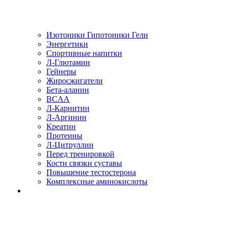
Изотоники Гипотоники Гели
Энергетики
Спортивные напитки
Л-Глютамин
Гейнеры
Жиросжигатели
Бета-аланин
BCAA
Л-Карнитин
Л-Аргинин
Креатин
Протеины
Л-Цитруллин
Перед тренировкой
Кости связки суставы
Повышение тестостерона
Комплексные аминокислоты