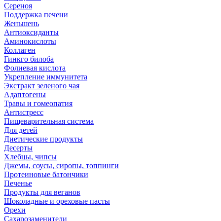
Сереноя
Поддержка печени
Женьшень
Антиоксиданты
Аминокислоты
Коллаген
Гинкго билоба
Фолиевая кислота
Укрепление иммунитета
Экстракт зеленого чая
Адаптогены
Травы и гомеопатия
Антистресс
Пищеварительная система
Для детей
Диетические продукты
Десерты
Хлебцы, чипсы
Джемы, соусы, сиропы, топпинги
Протеиновые батончики
Печенье
Продукты для веганов
Шоколадные и ореховые пасты
Орехи
Сахарозаменители