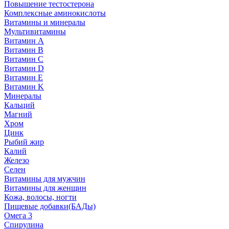
Повышение тестостерона
Комплексные аминокислоты
Витамины и минералы
Мультивитамины
Витамин A
Витамин B
Витамин C
Витамин D
Витамин E
Витамин K
Минералы
Кальций
Магний
Хром
Цинк
Рыбий жир
Калий
Железо
Селен
Витамины для мужчин
Витамины для женщин
Кожа, волосы, ногти
Пищевые добавки(БАДы)
Омега 3
Спирулина