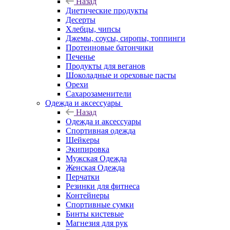
Назад
Диетические продукты
Десерты
Хлебцы, чипсы
Джемы, соусы, сиропы, топпинги
Протеиновые батончики
Печенье
Продукты для веганов
Шоколадные и ореховые пасты
Орехи
Сахарозаменители
Одежда и аксессуары
Назад
Одежда и аксессуары
Спортивная одежда
Шейкеры
Экипировка
Мужская Одежда
Женская Одежда
Перчатки
Резинки для фитнеса
Контейнеры
Спортивные сумки
Бинты кистевые
Магнезия для рук