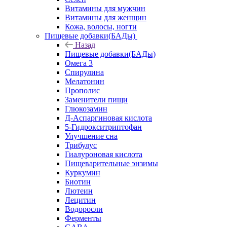
Витамины для мужчин
Витамины для женщин
Кожа, волосы, ногти
Пищевые добавки(БАДы)
Назад
Пищевые добавки(БАДы)
Омега 3
Спирулина
Мелатонин
Прополис
Заменители пищи
Глюкозамин
Д-Аспаргиновая кислота
5-Гидрокситриптофан
Улучшение сна
Трибулус
Гиалуроновая кислота
Пищеварительные энзимы
Куркумин
Биотин
Лютеин
Лецитин
Водоросли
Ферменты