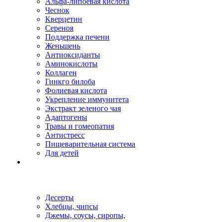
Альфа-липоевая кислота
Чеснок
Кверцетин
Сереноя
Поддержка печени
Женьшень
Антиоксиданты
Аминокислоты
Коллаген
Гинкго билоба
Фолиевая кислота
Укрепление иммунитета
Экстракт зеленого чая
Адаптогены
Травы и гомеопатия
Антистресс
Пищеварительная система
Для детей
Десерты
Хлебцы, чипсы
Джемы, соусы, сиропы,