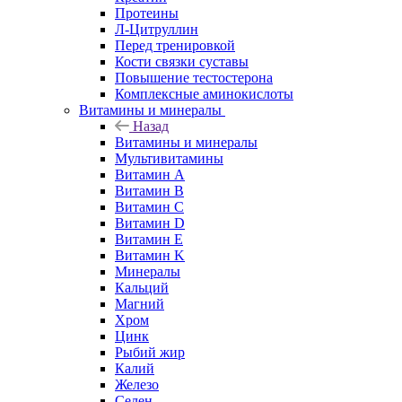
Протеины
Л-Цитруллин
Перед тренировкой
Кости связки суставы
Повышение тестостерона
Комплексные аминокислоты
Витамины и минералы
Назад
Витамины и минералы
Мультивитамины
Витамин A
Витамин B
Витамин C
Витамин D
Витамин E
Витамин K
Минералы
Кальций
Магний
Хром
Цинк
Рыбий жир
Калий
Железо
Селен