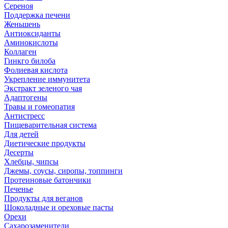
Сереноя
Поддержка печени
Женьшень
Антиоксиданты
Аминокислоты
Коллаген
Гинкго билоба
Фолиевая кислота
Укрепление иммунитета
Экстракт зеленого чая
Адаптогены
Травы и гомеопатия
Антистресс
Пищеварительная система
Для детей
Диетические продукты
Десерты
Хлебцы, чипсы
Джемы, соусы, сиропы, топпинги
Протеиновые батончики
Печенье
Продукты для веганов
Шоколадные и ореховые пасты
Орехи
Сахарозаменители