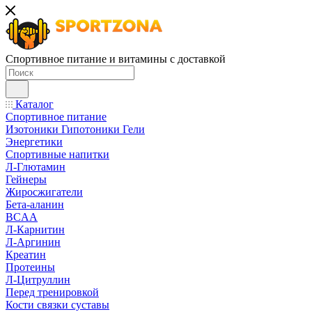
Спортивное питание и витамины с доставкой
Каталог
Спортивное питание
Изотоники Гипотоники Гели
Энергетики
Спортивные напитки
Л-Глютамин
Гейнеры
Жиросжигатели
Бета-аланин
BCAA
Л-Карнитин
Л-Аргинин
Креатин
Протеины
Л-Цитруллин
Перед тренировкой
Кости связки суставы