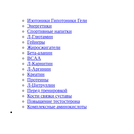
Изотоники Гипотоники Гели
Энергетики
Спортивные напитки
Л-Глютамин
Гейнеры
Жиросжигатели
Бета-аланин
BCAA
Л-Карнитин
Л-Аргинин
Креатин
Протеины
Л-Цитруллин
Перед тренировкой
Кости связки суставы
Повышение тестостерона
Комплексные аминокислоты