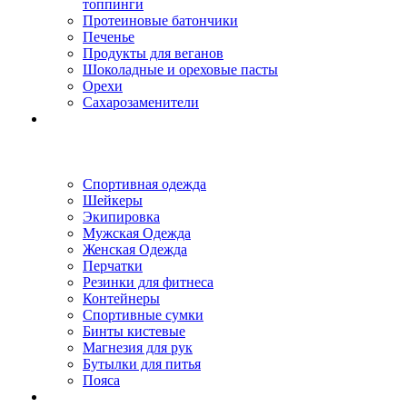
топпинги
Протеиновые батончики
Печенье
Продукты для веганов
Шоколадные и ореховые пасты
Орехи
Сахарозаменители
Спортивная одежда
Шейкеры
Экипировка
Мужская Одежда
Женская Одежда
Перчатки
Резинки для фитнеса
Контейнеры
Спортивные сумки
Бинты кистевые
Магнезия для рук
Бутылки для питья
Пояса