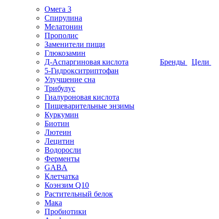
Омега 3
Спирулина
Мелатонин
Прополис
Заменители пищи
Глюкозамин
Д-Аспаргиновая кислота
Бренды
Цели
5-Гидрокситриптофан
Улучшение сна
Трибулус
Гиалуроновая кислота
Пищеварительные энзимы
Куркумин
Биотин
Лютеин
Лецитин
Водоросли
Ферменты
GABA
Клетчатка
Коэнзим Q10
Растительный белок
Мака
Пробиотики