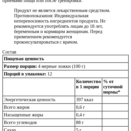
приемами пищи или после тренировки.
Продукт не является лекарственным средством.
Противопоказания: Индивидуальная
непереносимость ингредиентов продукта. Не
рекомендуется употреблять лицам до 18 лет,
беременным и кормящим женщинам. Перед
применением рекомендуется
проконсультироваться с врачом.
Состав
Пищевая ценность
Размер порции:
4 мерные ложки (100 г)
Порций в упаковке:
12
Количество
% от
в 1 порции
суточной
нормы*
Энергетическая ценность
397 ккал
Всего жиров
0,6 г
Насыщенные жиры
0,4 г
Всего углеводов
88 г
Сахар
5 г