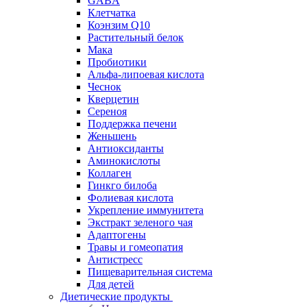
GABA
Клетчатка
Коэнзим Q10
Растительный белок
Мака
Пробиотики
Альфа-липоевая кислота
Чеснок
Кверцетин
Сереноя
Поддержка печени
Женьшень
Антиоксиданты
Аминокислоты
Коллаген
Гинкго билоба
Фолиевая кислота
Укрепление иммунитета
Экстракт зеленого чая
Адаптогены
Травы и гомеопатия
Антистресс
Пищеварительная система
Для детей
Диетические продукты