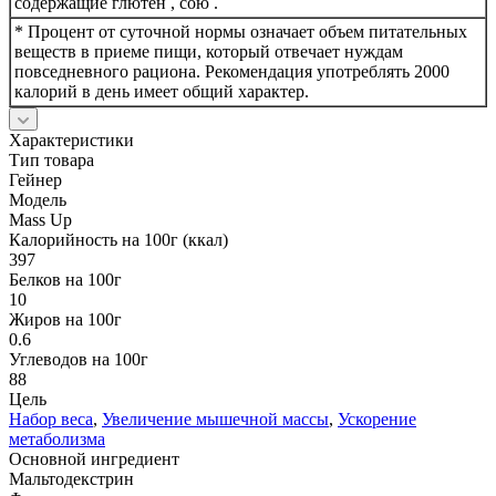
содержащие глютен , сою .
* Процент от суточной нормы означает объем питательных
веществ в приеме пищи, который отвечает нуждам
повседневного рациона. Рекомендация употреблять 2000
калорий в день имеет общий характер.
Характеристики
Тип товара
Гейнер
Модель
Mass Up
Калорийность на 100г (ккал)
397
Белков на 100г
10
Жиров на 100г
0.6
Углеводов на 100г
88
Цель
Набор веса
,
Увеличение мышечной массы
,
Ускорение
метаболизма
Основной ингредиент
Мальтодекстрин