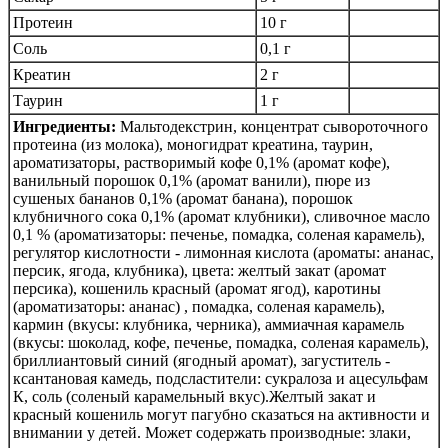
Протеин
10 г
Соль
0,1 г
Креатин
2 г
Таурин
1 г
Ингредиенты:
Мальтодекстрин, концентрат сывороточного
протеина (из молока), моногидрат креатина, таурин,
ароматизаторы, растворимый кофе 0,1% (аромат кофе),
ванильный порошок 0,1% (аромат ванили), пюре из
сушеных бананов 0,1% (аромат банана), порошок
клубничного сока 0,1% (аромат клубники), сливочное масло
0,1 % (ароматизаторы: печенье, помадка, соленая карамель),
регулятор кислотности - лимонная кислота (ароматы: ананас,
персик, ягода, клубника), цвета: желтый закат (аромат
персика), кошениль красный (аромат ягод), каротины
(ароматизаторы: ананас) , помадка, соленая карамель),
кармин (вкусы: клубника, черника), аммиачная карамель
(вкусы: шоколад, кофе, печенье, помадка, соленая карамель),
бриллиантовый синий (ягодный аромат), загуститель -
ксантановая камедь, подсластители: сукралоза и ацесульфам
К, соль (соленый карамельный вкус).Желтый закат и
красный кошениль могут пагубно сказаться на активности и
внимании у детей. Может содержать производные: злаки,