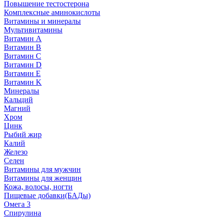
Повышение тестостерона
Комплексные аминокислоты
Витамины и минералы
Мультивитамины
Витамин A
Витамин B
Витамин C
Витамин D
Витамин E
Витамин K
Минералы
Кальций
Магний
Хром
Цинк
Рыбий жир
Калий
Железо
Селен
Витамины для мужчин
Витамины для женщин
Кожа, волосы, ногти
Пищевые добавки(БАДы)
Омега 3
Спирулина