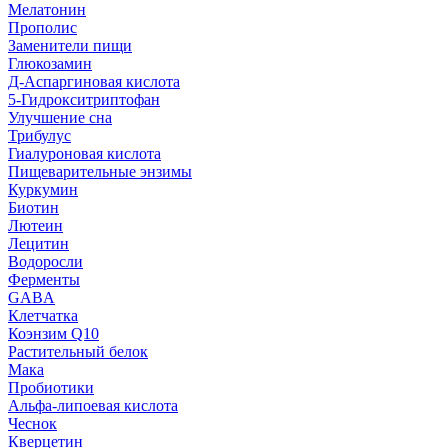
Мелатонин
Прополис
Заменители пищи
Глюкозамин
Д-Аспаргиновая кислота
5-Гидрокситриптофан
Улучшение сна
Трибулус
Гиалуроновая кислота
Пищеварительные энзимы
Куркумин
Биотин
Лютеин
Лецитин
Водоросли
Ферменты
GABA
Клетчатка
Коэнзим Q10
Растительный белок
Мака
Пробиотики
Альфа-липоевая кислота
Чеснок
Кверцетин