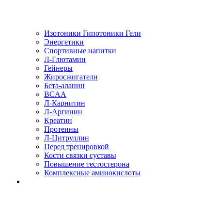
Изотоники Гипотоники Гели
Энергетики
Спортивные напитки
Л-Глютамин
Гейнеры
Жиросжигатели
Бета-аланин
BCAA
Л-Карнитин
Л-Аргинин
Креатин
Протеины
Л-Цитруллин
Перед тренировкой
Кости связки суставы
Повышение тестостерона
Комплексные аминокислоты