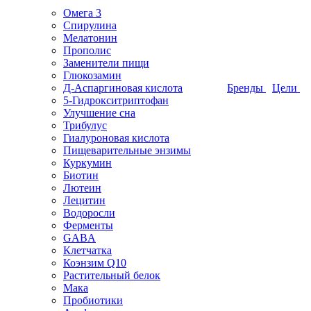
Омега 3
Спирулина
Мелатонин
Прополис
Заменители пищи
Глюкозамин
Д-Аспаргиновая кислота
Бренды
Цели
5-Гидрокситриптофан
Улучшение сна
Трибулус
Гиалуроновая кислота
Пищеварительные энзимы
Куркумин
Биотин
Лютеин
Лецитин
Водоросли
Ферменты
GABA
Клетчатка
Коэнзим Q10
Растительный белок
Мака
Пробиотики