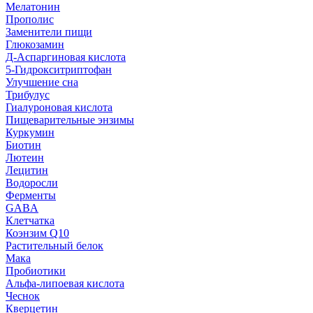
Мелатонин
Прополис
Заменители пищи
Глюкозамин
Д-Аспаргиновая кислота
5-Гидрокситриптофан
Улучшение сна
Трибулус
Гиалуроновая кислота
Пищеварительные энзимы
Куркумин
Биотин
Лютеин
Лецитин
Водоросли
Ферменты
GABA
Клетчатка
Коэнзим Q10
Растительный белок
Мака
Пробиотики
Альфа-липоевая кислота
Чеснок
Кверцетин