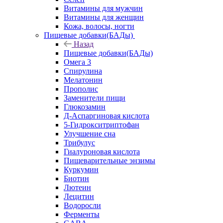
Витамины для мужчин
Витамины для женщин
Кожа, волосы, ногти
Пищевые добавки(БАДы)
Назад
Пищевые добавки(БАДы)
Омега 3
Спирулина
Мелатонин
Прополис
Заменители пищи
Глюкозамин
Д-Аспаргиновая кислота
5-Гидрокситриптофан
Улучшение сна
Трибулус
Гиалуроновая кислота
Пищеварительные энзимы
Куркумин
Биотин
Лютеин
Лецитин
Водоросли
Ферменты