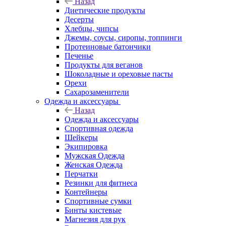
Назад
Диетические продукты
Десерты
Хлебцы, чипсы
Джемы, соусы, сиропы, топпинги
Протеиновые батончики
Печенье
Продукты для веганов
Шоколадные и ореховые пасты
Орехи
Сахарозаменители
Одежда и аксессуары
Назад
Одежда и аксессуары
Спортивная одежда
Шейкеры
Экипировка
Мужская Одежда
Женская Одежда
Перчатки
Резинки для фитнеса
Контейнеры
Спортивные сумки
Бинты кистевые
Магнезия для рук