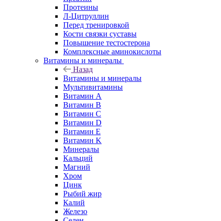
Протеины
Л-Цитруллин
Перед тренировкой
Кости связки суставы
Повышение тестостерона
Комплексные аминокислоты
Витамины и минералы
Назад
Витамины и минералы
Мультивитамины
Витамин A
Витамин B
Витамин C
Витамин D
Витамин E
Витамин K
Минералы
Кальций
Магний
Хром
Цинк
Рыбий жир
Калий
Железо
Селен