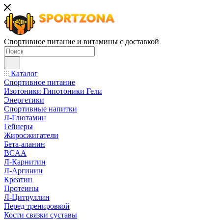
Спортивное питание и витамины с доставкой
Каталог
Спортивное питание
Изотоники Гипотоники Гели
Энергетики
Спортивные напитки
Л-Глютамин
Гейнеры
Жиросжигатели
Бета-аланин
BCAA
Л-Карнитин
Л-Аргинин
Креатин
Протеины
Л-Цитруллин
Перед тренировкой
Кости связки суставы