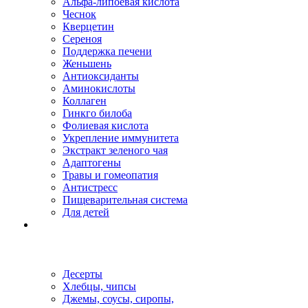
Альфа-липоевая кислота
Чеснок
Кверцетин
Сереноя
Поддержка печени
Женьшень
Антиоксиданты
Аминокислоты
Коллаген
Гинкго билоба
Фолиевая кислота
Укрепление иммунитета
Экстракт зеленого чая
Адаптогены
Травы и гомеопатия
Антистресс
Пищеварительная система
Для детей
Десерты
Хлебцы, чипсы
Джемы, соусы, сиропы,