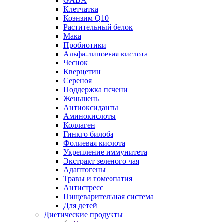
GABA
Клетчатка
Коэнзим Q10
Растительный белок
Мака
Пробиотики
Альфа-липоевая кислота
Чеснок
Кверцетин
Сереноя
Поддержка печени
Женьшень
Антиоксиданты
Аминокислоты
Коллаген
Гинкго билоба
Фолиевая кислота
Укрепление иммунитета
Экстракт зеленого чая
Адаптогены
Травы и гомеопатия
Антистресс
Пищеварительная система
Для детей
Диетические продукты