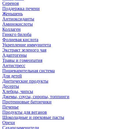
Сереноя
Поддержка печени
Женьшень
Антиоксиданты
Аминокислоты
Коллаген
Гинкго билоба
Фолиевая кислота
Укрепление иммунитета
Экстракт зеленого чая
Адаптогены
Травы и гомеопатия
Антистресс
Пищеварительная система
Для детей
Диетические продукты
Десерты
Хлебцы, чипсы
Джемы, соусы, сиропы, топпинги
Протеиновые батончики
Печенье
Продукты для веганов
Шоколадные и ореховые пасты
Орехи
Сахарозаменители