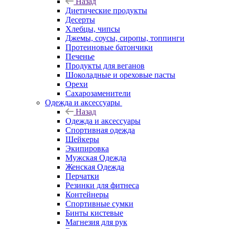
Назад
Диетические продукты
Десерты
Хлебцы, чипсы
Джемы, соусы, сиропы, топпинги
Протеиновые батончики
Печенье
Продукты для веганов
Шоколадные и ореховые пасты
Орехи
Сахарозаменители
Одежда и аксессуары
Назад
Одежда и аксессуары
Спортивная одежда
Шейкеры
Экипировка
Мужская Одежда
Женская Одежда
Перчатки
Резинки для фитнеса
Контейнеры
Спортивные сумки
Бинты кистевые
Магнезия для рук