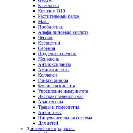
GABA
Клетчатка
Коэнзим Q10
Растительный белок
Мака
Пробиотики
Альфа-липоевая кислота
Чеснок
Кверцетин
Сереноя
Поддержка печени
Женьшень
Антиоксиданты
Аминокислоты
Коллаген
Гинкго билоба
Фолиевая кислота
Укрепление иммунитета
Экстракт зеленого чая
Адаптогены
Травы и гомеопатия
Антистресс
Пищеварительная система
Для детей
Диетические продукты