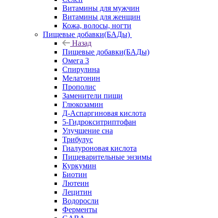
Витамины для мужчин
Витамины для женщин
Кожа, волосы, ногти
Пищевые добавки(БАДы)
Назад
Пищевые добавки(БАДы)
Омега 3
Спирулина
Мелатонин
Прополис
Заменители пищи
Глюкозамин
Д-Аспаргиновая кислота
5-Гидрокситриптофан
Улучшение сна
Трибулус
Гиалуроновая кислота
Пищеварительные энзимы
Куркумин
Биотин
Лютеин
Лецитин
Водоросли
Ферменты