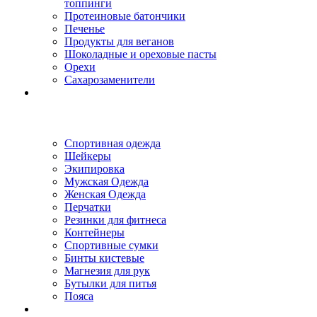
топпинги
Протеиновые батончики
Печенье
Продукты для веганов
Шоколадные и ореховые пасты
Орехи
Сахарозаменители
Спортивная одежда
Шейкеры
Экипировка
Мужская Одежда
Женская Одежда
Перчатки
Резинки для фитнеса
Контейнеры
Спортивные сумки
Бинты кистевые
Магнезия для рук
Бутылки для питья
Пояса