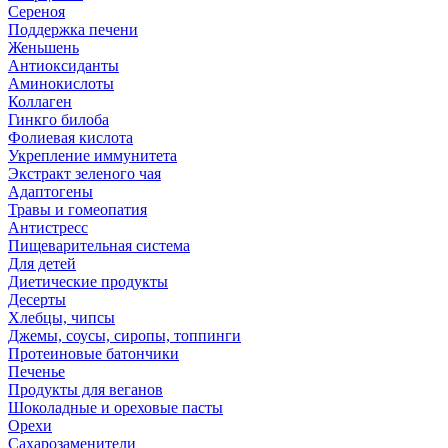
Сереноя
Поддержка печени
Женьшень
Антиоксиданты
Аминокислоты
Коллаген
Гинкго билоба
Фолиевая кислота
Укрепление иммунитета
Экстракт зеленого чая
Адаптогены
Травы и гомеопатия
Антистресс
Пищеварительная система
Для детей
Диетические продукты
Десерты
Хлебцы, чипсы
Джемы, соусы, сиропы, топпинги
Протеиновые батончики
Печенье
Продукты для веганов
Шоколадные и ореховые пасты
Орехи
Сахарозаменители