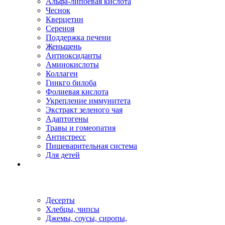
Альфа-липоевая кислота
Чеснок
Кверцетин
Сереноя
Поддержка печени
Женьшень
Антиоксиданты
Аминокислоты
Коллаген
Гинкго билоба
Фолиевая кислота
Укрепление иммунитета
Экстракт зеленого чая
Адаптогены
Травы и гомеопатия
Антистресс
Пищеварительная система
Для детей
Десерты
Хлебцы, чипсы
Джемы, соусы, сиропы,