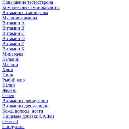
Повышение тестостерона
Комплексные аминокислоты
Витамины и минералы
Мультивитамины
Витамин A
Витамин B
Витамин C
Витамин D
Витамин E
Витамин K
Минералы
Кальций
Магний
Хром
Цинк
Рыбий жир
Калий
Железо
Селен
Витамины для мужчин
Витамины для женщин
Кожа, волосы, ногти
Пищевые добавки(БАДы)
Омега 3
Спирулина