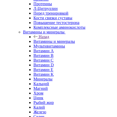
Протеины
Л-Цитруллин
Перед тренировкой
Кости связки суставы
Повышение тестостерона
Комплексные аминокислоты
Витамины и минералы
Назад
Витамины и минералы
Мультивитамины
Витамин A
Витамин B
Витамин C
Витамин D
Витамин E
Витамин K
Минералы
Кальций
Магний
Хром
Цинк
Рыбий жир
Калий
Железо
Селен