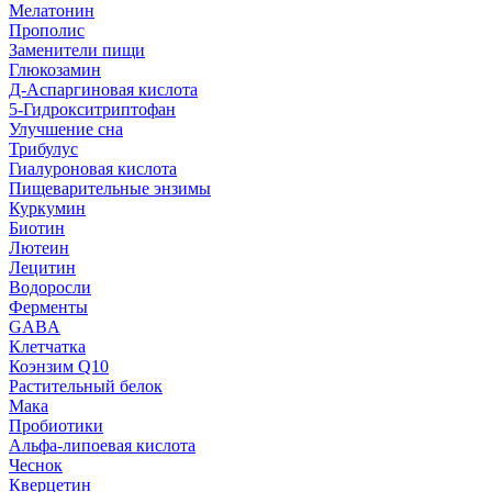
Мелатонин
Прополис
Заменители пищи
Глюкозамин
Д-Аспаргиновая кислота
5-Гидрокситриптофан
Улучшение сна
Трибулус
Гиалуроновая кислота
Пищеварительные энзимы
Куркумин
Биотин
Лютеин
Лецитин
Водоросли
Ферменты
GABA
Клетчатка
Коэнзим Q10
Растительный белок
Мака
Пробиотики
Альфа-липоевая кислота
Чеснок
Кверцетин