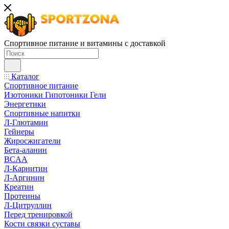
Спортивное питание и витамины с доставкой
Каталог
Спортивное питание
Изотоники Гипотоники Гели
Энергетики
Спортивные напитки
Л-Глютамин
Гейнеры
Жиросжигатели
Бета-аланин
BCAA
Л-Карнитин
Л-Аргинин
Креатин
Протеины
Л-Цитруллин
Перед тренировкой
Кости связки суставы