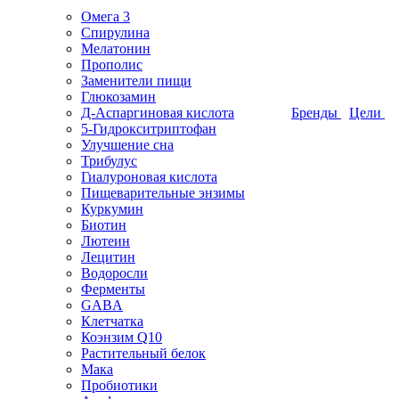
Омега 3
Спирулина
Мелатонин
Прополис
Заменители пищи
Глюкозамин
Д-Аспаргиновая кислота
Бренды
Цели
5-Гидрокситриптофан
Улучшение сна
Трибулус
Гиалуроновая кислота
Пищеварительные энзимы
Куркумин
Биотин
Лютеин
Лецитин
Водоросли
Ферменты
GABA
Клетчатка
Коэнзим Q10
Растительный белок
Мака
Пробиотики