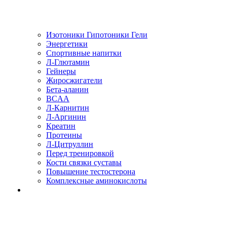
Изотоники Гипотоники Гели
Энергетики
Спортивные напитки
Л-Глютамин
Гейнеры
Жиросжигатели
Бета-аланин
BCAA
Л-Карнитин
Л-Аргинин
Креатин
Протеины
Л-Цитруллин
Перед тренировкой
Кости связки суставы
Повышение тестостерона
Комплексные аминокислоты