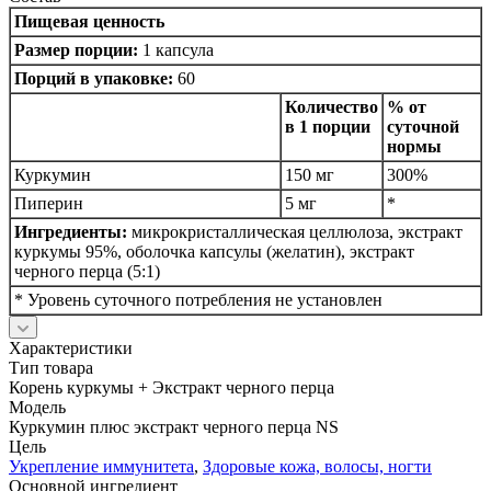
Пищевая ценность
Размер порции:
1 капсула
Порций в упаковке:
60
Количество
% от
в 1 порции
суточной
нормы
Куркумин
150 мг
300%
Пиперин
5 мг
*
Ингредиенты:
микрокристаллическая целлюлоза, экстракт
куркумы 95%, оболочка капсулы (желатин), экстракт
черного перца (5:1)
* Уровень суточного потребления не установлен
Характеристики
Тип товара
Корень куркумы + Экстракт черного перца
Модель
Куркумин плюс экстракт черного перца NS
Цель
Укрепление иммунитета
,
Здоровые кожа, волосы, ногти
Основной ингредиент