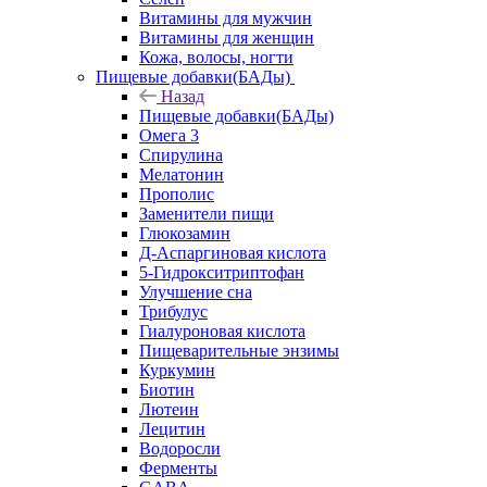
Витамины для мужчин
Витамины для женщин
Кожа, волосы, ногти
Пищевые добавки(БАДы)
Назад
Пищевые добавки(БАДы)
Омега 3
Спирулина
Мелатонин
Прополис
Заменители пищи
Глюкозамин
Д-Аспаргиновая кислота
5-Гидрокситриптофан
Улучшение сна
Трибулус
Гиалуроновая кислота
Пищеварительные энзимы
Куркумин
Биотин
Лютеин
Лецитин
Водоросли
Ферменты