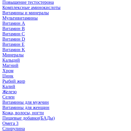
Повышение тестостерона
Комплексные аминокислоты
Витамины и минералы
Мультивитамины
Витамин A
Витамин B
Витамин C
Витамин D
Витамин E
Витамин K
Минералы
Кальций
Магний
Хром
Цинк
Рыбий жир
Калий
Железо
Селен
Витамины для мужчин
Витамины для женщин
Кожа, волосы, ногти
Пищевые добавки(БАДы)
Омега 3
Спирулина