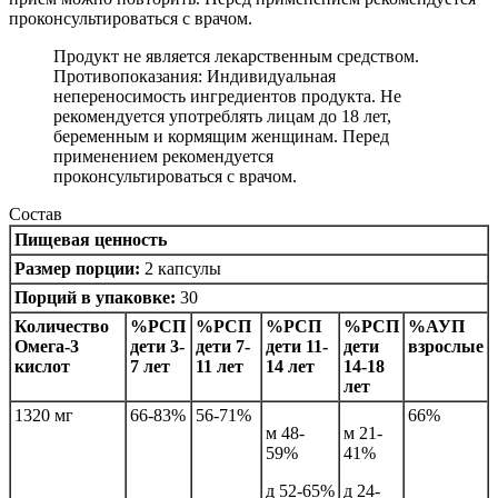
проконсультироваться с врачом.
Продукт не является лекарственным средством.
Противопоказания: Индивидуальная
непереносимость ингредиентов продукта. Не
рекомендуется употреблять лицам до 18 лет,
беременным и кормящим женщинам. Перед
применением рекомендуется
проконсультироваться с врачом.
Состав
Пищевая ценность
Размер порции:
2 капсулы
Порций в упаковке:
30
Количество
%РСП
%РСП
%РСП
%РСП
%АУП
Омега-3
дети 3-
дети 7-
дети 11-
дети
взрослые
кислот
7 лет
11 лет
14 лет
14-18
лет
1320 мг
66-83%
56-71%
66%
м 48-
м 21-
59%
41%
д 52-65%
д 24-