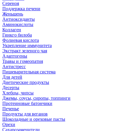
Сереноя
Поддержка печени
Женьшень
Антиоксиданты
Аминокислоты
Коллаген
Гинкго билоба
Фолиевая кислота
Укрепление иммунитета
Экстракт зеленого чая
Адаптогены
Травы и гомеопатия
Антистресс
Пищеварительная система
Для детей
Диетические продукты
Десерты
Хлебцы, чипсы
Джемы, соусы, сиропы, топпинги
Протеиновые батончики
Печенье
Продукты для веганов
Шоколадные и ореховые пасты
Орехи
Сахарозаменители