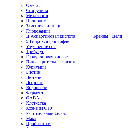
Омега 3
Спирулина
Мелатонин
Прополис
Заменители пищи
Глюкозамин
Д-Аспаргиновая кислота
Бренды
Цели
5-Гидрокситриптофан
Улучшение сна
Трибулус
Гиалуроновая кислота
Пищеварительные энзимы
Куркумин
Биотин
Лютеин
Лецитин
Водоросли
Ферменты
GABA
Клетчатка
Коэнзим Q10
Растительный белок
Мака
Пробиотики