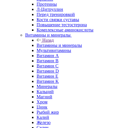
Протеины
Л-Цитруллин
Перед тренировкой
Кости связки суставы
Повышение тестостерона
Комплексные аминокислоты
Витамины и минералы
Назад
Витамины и минералы
Мультивитамины
Витамин A
Витамин B
Витамин C
Витамин D
Витамин E
Витамин K
Минералы
Кальций
Магний
Хром
Цинк
Рыбий жир
Калий
Железо
Селен