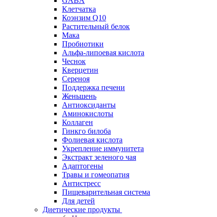
GABA
Клетчатка
Коэнзим Q10
Растительный белок
Мака
Пробиотики
Альфа-липоевая кислота
Чеснок
Кверцетин
Сереноя
Поддержка печени
Женьшень
Антиоксиданты
Аминокислоты
Коллаген
Гинкго билоба
Фолиевая кислота
Укрепление иммунитета
Экстракт зеленого чая
Адаптогены
Травы и гомеопатия
Антистресс
Пищеварительная система
Для детей
Диетические продукты