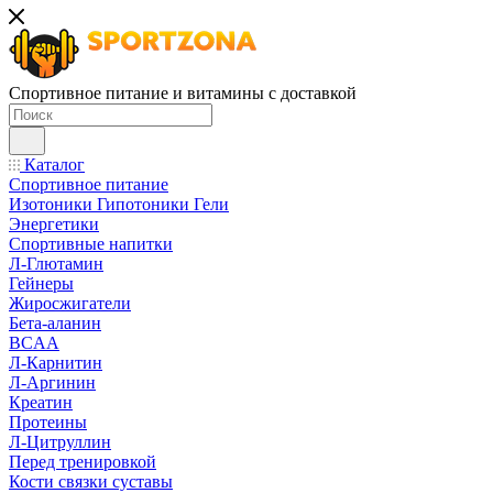
Спортивное питание и витамины с доставкой
Каталог
Спортивное питание
Изотоники Гипотоники Гели
Энергетики
Спортивные напитки
Л-Глютамин
Гейнеры
Жиросжигатели
Бета-аланин
BCAA
Л-Карнитин
Л-Аргинин
Креатин
Протеины
Л-Цитруллин
Перед тренировкой
Кости связки суставы