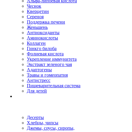
Альфа-липоевая кислота
Чеснок
Кверцетин
Сереноя
Поддержка печени
Женьшень
Антиоксиданты
Аминокислоты
Коллаген
Гинкго билоба
Фолиевая кислота
Укрепление иммунитета
Экстракт зеленого чая
Адаптогены
Травы и гомеопатия
Антистресс
Пищеварительная система
Для детей
Десерты
Хлебцы, чипсы
Джемы, соусы, сиропы,