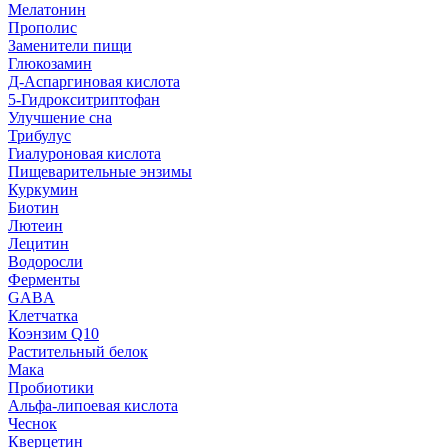
Мелатонин
Прополис
Заменители пищи
Глюкозамин
Д-Аспаргиновая кислота
5-Гидрокситриптофан
Улучшение сна
Трибулус
Гиалуроновая кислота
Пищеварительные энзимы
Куркумин
Биотин
Лютеин
Лецитин
Водоросли
Ферменты
GABA
Клетчатка
Коэнзим Q10
Растительный белок
Мака
Пробиотики
Альфа-липоевая кислота
Чеснок
Кверцетин