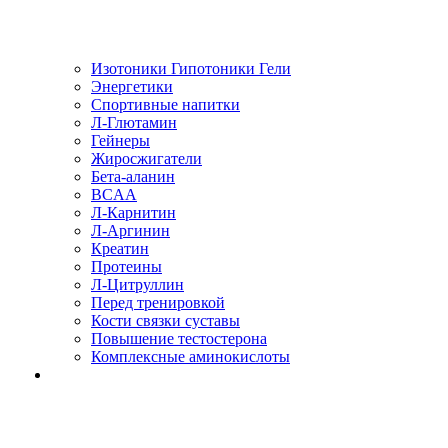
Изотоники Гипотоники Гели
Энергетики
Спортивные напитки
Л-Глютамин
Гейнеры
Жиросжигатели
Бета-аланин
BCAA
Л-Карнитин
Л-Аргинин
Креатин
Протеины
Л-Цитруллин
Перед тренировкой
Кости связки суставы
Повышение тестостерона
Комплексные аминокислоты