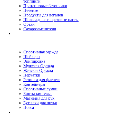
топпинги
Протеиновые батончики
Печенье
Продукты для веганов
Шоколадные и ореховые пасты
Орехи
Сахарозаменители
Спортивная одежда
Шейкеры
Экипировка
Мужская Одежда
Женская Одежда
Перчатки
Резинки для фитнеса
Контейнеры
Спортивные сумки
Бинты кистевые
Магнезия для рук
Бутылки для питья
Пояса