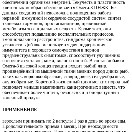
обеспечении организма энергией. Текучесть и пластичность
клеточных мембран обеспечивается Омега-3 ПНЖК. Без
данных соединений невозможна полноценная работа
нервной, иммунной и сердечно-сосудистой систем, синтез
тканевых гормонов, простагландинов, правильный
метаболизм эссенциальных веществ. Кроме того, они
способствуют подавлению воспалительных процессов,
эмоционального расстройства, синдрома хронической
усталости. Добавка используется для поддержания
иммунитета и хорошего самочувствия в период
предменструальных симптомов, способствует улучшению
состояния суставов, кожи, волос и ногтей. В состав добавки
Омега-3 высокой концентрации входит рыбий жир,
произведённый из мышечной ткани мелких пород диких рыб,
таких как: корюшкообразные, ставридовые, сельдеобразные,
окунеобразные. Короткий жизненный цикл мелких пород рыб
позволяет меньше накапливать канцерогенных веществ, что
обеспечивает более чистый, безопасный и биодоступный
конечный продукт.
ПРИМЕНЕНИЕ
взрослым принимать по 2 капсулы 1 раз в день во время еды.
Продолжительность приема 1 месяц. При необходимости
прием можно повторить. Перед применением рекомендуется