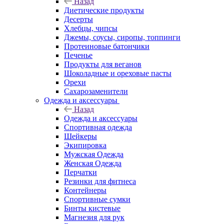
Назад
Диетические продукты
Десерты
Хлебцы, чипсы
Джемы, соусы, сиропы, топпинги
Протеиновые батончики
Печенье
Продукты для веганов
Шоколадные и ореховые пасты
Орехи
Сахарозаменители
Одежда и аксессуары
Назад
Одежда и аксессуары
Спортивная одежда
Шейкеры
Экипировка
Мужская Одежда
Женская Одежда
Перчатки
Резинки для фитнеса
Контейнеры
Спортивные сумки
Бинты кистевые
Магнезия для рук