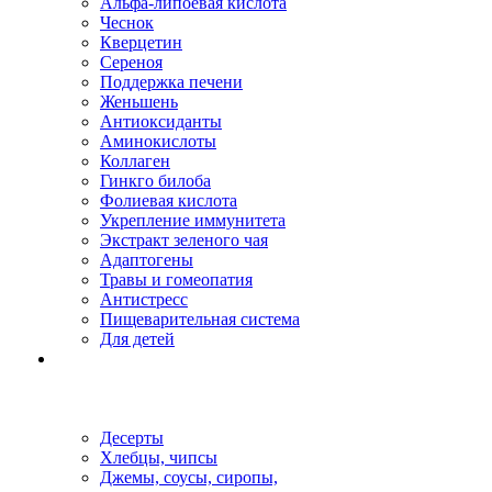
Альфа-липоевая кислота
Чеснок
Кверцетин
Сереноя
Поддержка печени
Женьшень
Антиоксиданты
Аминокислоты
Коллаген
Гинкго билоба
Фолиевая кислота
Укрепление иммунитета
Экстракт зеленого чая
Адаптогены
Травы и гомеопатия
Антистресс
Пищеварительная система
Для детей
Десерты
Хлебцы, чипсы
Джемы, соусы, сиропы,