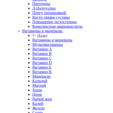
Протеины
Л-Цитруллин
Перед тренировкой
Кости связки суставы
Повышение тестостерона
Комплексные аминокислоты
Витамины и минералы
Назад
Витамины и минералы
Мультивитамины
Витамин A
Витамин B
Витамин C
Витамин D
Витамин E
Витамин K
Минералы
Кальций
Магний
Хром
Цинк
Рыбий жир
Калий
Железо
Селен