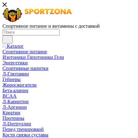
Спортивное питание и витамины с доставкой
Каталог
Спортивное питание
Изотоники Гипотоники Гели
Энергетики
Спортивные напитки
Л-Глютамин
Гейнеры
Жиросжигатели
Бета-аланин
BCAA
Л-Карнитин
Л-Аргинин
Креатин
Протеины
Л-Цитруллин
Перед тренировкой
Кости связки суставы