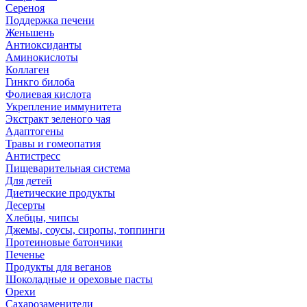
Сереноя
Поддержка печени
Женьшень
Антиоксиданты
Аминокислоты
Коллаген
Гинкго билоба
Фолиевая кислота
Укрепление иммунитета
Экстракт зеленого чая
Адаптогены
Травы и гомеопатия
Антистресс
Пищеварительная система
Для детей
Диетические продукты
Десерты
Хлебцы, чипсы
Джемы, соусы, сиропы, топпинги
Протеиновые батончики
Печенье
Продукты для веганов
Шоколадные и ореховые пасты
Орехи
Сахарозаменители