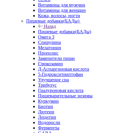
Витамины для мужчин
Витамины для женщин
Кожа, волосы, ногти
Пищевые добавки(БАДы)
Назад
Пищевые добавки(БАДы)
Омега 3
Спирулина
Мелатонин
Прополис
Заменители пищи
Глюкозамин
Д-Аспаргиновая кислота
5-Гидрокситриптофан
Улучшение сна
Трибулус
Гиалуроновая кислота
Пищеварительные энзимы
Куркумин
Биотин
Лютеин
Лецитин
Водоросли
Ферменты