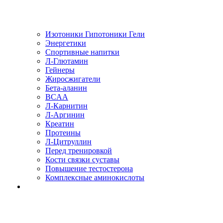
Изотоники Гипотоники Гели
Энергетики
Спортивные напитки
Л-Глютамин
Гейнеры
Жиросжигатели
Бета-аланин
BCAA
Л-Карнитин
Л-Аргинин
Креатин
Протеины
Л-Цитруллин
Перед тренировкой
Кости связки суставы
Повышение тестостерона
Комплексные аминокислоты