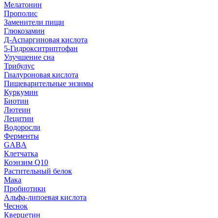
Мелатонин
Прополис
Заменители пищи
Глюкозамин
Д-Аспаргиновая кислота
5-Гидрокситриптофан
Улучшение сна
Трибулус
Гиалуроновая кислота
Пищеварительные энзимы
Куркумин
Биотин
Лютеин
Лецитин
Водоросли
Ферменты
GABA
Клетчатка
Коэнзим Q10
Растительный белок
Мака
Пробиотики
Альфа-липоевая кислота
Чеснок
Кверцетин