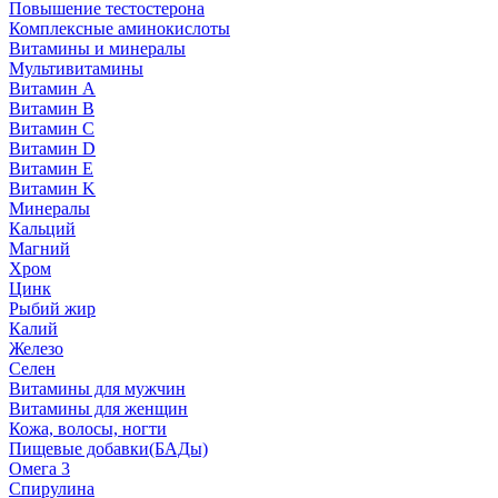
Повышение тестостерона
Комплексные аминокислоты
Витамины и минералы
Мультивитамины
Витамин A
Витамин B
Витамин C
Витамин D
Витамин E
Витамин K
Минералы
Кальций
Магний
Хром
Цинк
Рыбий жир
Калий
Железо
Селен
Витамины для мужчин
Витамины для женщин
Кожа, волосы, ногти
Пищевые добавки(БАДы)
Омега 3
Спирулина