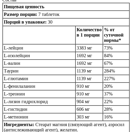
Пищевая ценность
Размер порции:
7 таблеток
Порций в упаковке:
30
Количество
% от
в 1 порции
суточной
нормы*
L-лейцин
3383 мг
73%
L-изолейцин
1692 мг
84%
L-валин
1692 мг
67%
Таурин
1139 мг
284%
L-глютамин
1139 мг
227%
L-фенилаланин
910 мг
20%
L-треонин
910 мг
37%
L-лизин гидрохлорид
904 мг
22%
L-гистидин
606 мг
28%
L-метионин
303 мг
16%
Ингредиенты:
Стеарат магния (связующий агент), аэросил
(антислеживающий агент), желатин.