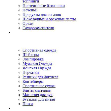
топпинги
Протеиновые батончики
Печенье
Продукты для веганов
Шоколадные и ореховые пасты
Орехи
Сахарозаменители
Спортивная одежда
Шейкеры
Экипировка
Мужская Одежда
Женская Одежда
Перчатки
Резинки для фитнеса
Контейнеры
Спортивные сумки
Бинты кистевые
Магнезия для рук
Бутылки для питья
Пояса