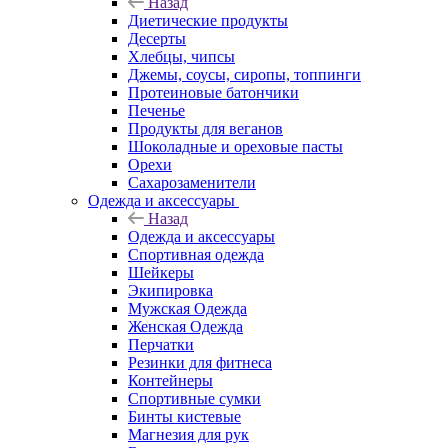
Назад
Диетические продукты
Десерты
Хлебцы, чипсы
Джемы, соусы, сиропы, топпинги
Протеиновые батончики
Печенье
Продукты для веганов
Шоколадные и ореховые пасты
Орехи
Сахарозаменители
Одежда и аксессуары
Назад
Одежда и аксессуары
Спортивная одежда
Шейкеры
Экипировка
Мужская Одежда
Женская Одежда
Перчатки
Резинки для фитнеса
Контейнеры
Спортивные сумки
Бинты кистевые
Магнезия для рук