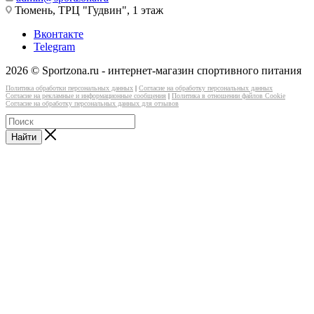
Тюмень, ТРЦ "Гудвин", 1 этаж
Вконтакте
Telegram
2026 © Sportzona.ru - интернет-магазин спортивного питания
Политика обработки персональных данных
|
Согласие на обработку персональных данных
Согласие на рекламные и информационные сообщения
|
Политика в отношении файлов Cookie
Согласие на обработку персональных данных для отзывов
Найти