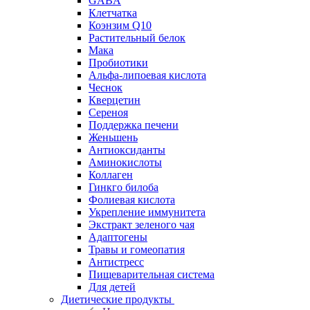
GABA
Клетчатка
Коэнзим Q10
Растительный белок
Мака
Пробиотики
Альфа-липоевая кислота
Чеснок
Кверцетин
Сереноя
Поддержка печени
Женьшень
Антиоксиданты
Аминокислоты
Коллаген
Гинкго билоба
Фолиевая кислота
Укрепление иммунитета
Экстракт зеленого чая
Адаптогены
Травы и гомеопатия
Антистресс
Пищеварительная система
Для детей
Диетические продукты