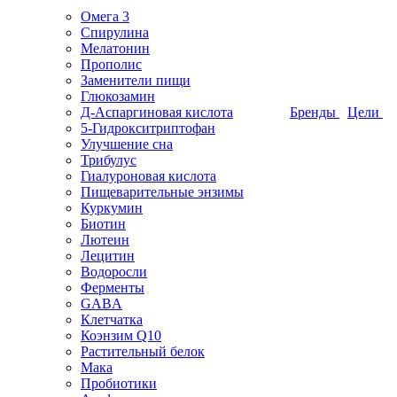
Омега 3
Спирулина
Мелатонин
Прополис
Заменители пищи
Глюкозамин
Д-Аспаргиновая кислота
Бренды
Цели
5-Гидрокситриптофан
Улучшение сна
Трибулус
Гиалуроновая кислота
Пищеварительные энзимы
Куркумин
Биотин
Лютеин
Лецитин
Водоросли
Ферменты
GABA
Клетчатка
Коэнзим Q10
Растительный белок
Мака
Пробиотики