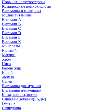
Повышение тестостерона
Комплексные аминокислоты
Витамины и минералы
Мультивитамины
Витамин A
Витамин B
Витамин C
Витамин D
Витамин E
Витамин K
Минералы
Кальций
Магний
Хром
Цинк
Рыбий жир
Калий
Железо
Селен
Витамины для мужчин
Витамины для женщин
Кожа, волосы, ногти
Пищевые добавки(БАДы)
Омега 3
Спирулина