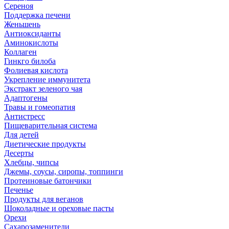
Сереноя
Поддержка печени
Женьшень
Антиоксиданты
Аминокислоты
Коллаген
Гинкго билоба
Фолиевая кислота
Укрепление иммунитета
Экстракт зеленого чая
Адаптогены
Травы и гомеопатия
Антистресс
Пищеварительная система
Для детей
Диетические продукты
Десерты
Хлебцы, чипсы
Джемы, соусы, сиропы, топпинги
Протеиновые батончики
Печенье
Продукты для веганов
Шоколадные и ореховые пасты
Орехи
Сахарозаменители