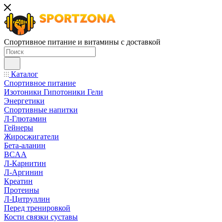
Спортивное питание и витамины с доставкой
Каталог
Спортивное питание
Изотоники Гипотоники Гели
Энергетики
Спортивные напитки
Л-Глютамин
Гейнеры
Жиросжигатели
Бета-аланин
BCAA
Л-Карнитин
Л-Аргинин
Креатин
Протеины
Л-Цитруллин
Перед тренировкой
Кости связки суставы