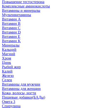
Повышение тестостерона
Комплексные аминокислоты
Витамины и минералы
Мультивитамины
Витамин A
Витамин B
Витамин C
Витамин D
Витамин E
Витамин K
Минералы
Кальций
Магний
Хром
Цинк
Рыбий жир
Калий
Железо
Селен
Витамины для мужчин
Витамины для женщин
Кожа, волосы, ногти
Пищевые добавки(БАДы)
Омега 3
Спирулина