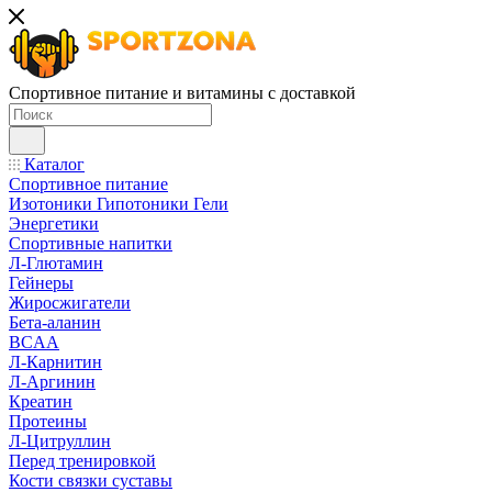
Спортивное питание и витамины с доставкой
Каталог
Спортивное питание
Изотоники Гипотоники Гели
Энергетики
Спортивные напитки
Л-Глютамин
Гейнеры
Жиросжигатели
Бета-аланин
BCAA
Л-Карнитин
Л-Аргинин
Креатин
Протеины
Л-Цитруллин
Перед тренировкой
Кости связки суставы