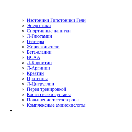
Изотоники Гипотоники Гели
Энергетики
Спортивные напитки
Л-Глютамин
Гейнеры
Жиросжигатели
Бета-аланин
BCAA
Л-Карнитин
Л-Аргинин
Креатин
Протеины
Л-Цитруллин
Перед тренировкой
Кости связки суставы
Повышение тестостерона
Комплексные аминокислоты