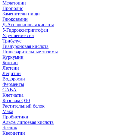
Мелатонин
Прополис
Заменители пищи
Глюкозамин
Д-Аспаргиновая кислота
5-Гидрокситриптофан
Улучшение сна
Трибулус
Гиалуроновая кислота
Пищеварительные энзимы
Куркумин
Биотин
Лютеин
Лецитин
Водоросли
Ферменты
GABA
Клетчатка
Коэнзим Q10
Растительный белок
Мака
Пробиотики
Альфа-липоевая кислота
Чеснок
Кверцетин