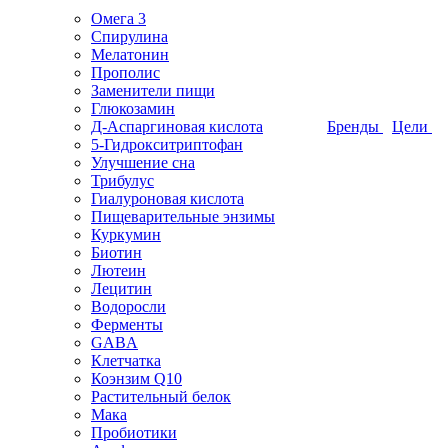
Омега 3
Спирулина
Мелатонин
Прополис
Заменители пищи
Глюкозамин
Д-Аспаргиновая кислота
Бренды
Цели
5-Гидрокситриптофан
Улучшение сна
Трибулус
Гиалуроновая кислота
Пищеварительные энзимы
Куркумин
Биотин
Лютеин
Лецитин
Водоросли
Ферменты
GABA
Клетчатка
Коэнзим Q10
Растительный белок
Мака
Пробиотики