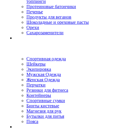
топпинги
Протеиновые батончики
Печенье
Продукты для веганов
Шоколадные и ореховые пасты
Орехи
Сахарозаменители
Спортивная одежда
Шейкеры
Экипировка
Мужская Одежда
Женская Одежда
Перчатки
Резинки для фитнеса
Контейнеры
Спортивные сумки
Бинты кистевые
Магнезия для рук
Бутылки для питья
Пояса