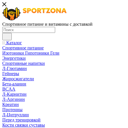
Спортивное питание и витамины с доставкой
Каталог
Спортивное питание
Изотоники Гипотоники Гели
Энергетики
Спортивные напитки
Л-Глютамин
Гейнеры
Жиросжигатели
Бета-аланин
BCAA
Л-Карнитин
Л-Аргинин
Креатин
Протеины
Л-Цитруллин
Перед тренировкой
Кости связки суставы