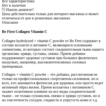
Все характеристики
Нет в наличии
Нашли дешевле?
Цена действительна только для интернет-магазина и может
отличаться от цен в розничных магазинах
Описание
Be First Collagen Vitamin C
Collagen hydrolyzed + vitamin C powder от Be First содержит в
составе коллаген и витамин С, являющиеся основными
элементами, из которых состоит соединительная ткань нашего
организма: хрящи, суставы, связки. Прием добавки
поддерживает здоровье суставов при больших физических
нагрузках, например, высокоинтенсивных силовых
тренировках.
Collagen + vitamin C powder – это добавка, рассчитанная не
только на профессиональных спортсменов-силовиков, но и
всех, кто занимается фитнесом для здоровья, или просто ведет
активный образ жизни. Прием коллагена с витамином С
окажет позитивное влияние на все виды соединительной
ткани – не только сухожилия, связки и хрящи суставов, но и
на эластичность сосудов, гладкость и упругость кожи и т.д.