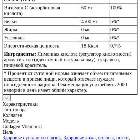
Витамин С (аскорбиновая
60 мг
100%
кислота)
Белки
4500 мг
6%*
Жиры
0 мг
0%*
Углеводы
0 мг
0%*
Энергетическая ценность
18 Ккал
0,7%
Ингредиенты:
Лимонная кислота (регулятор кислотности),
ароматизатор (идентичный натуральному), сукралоза,
пищевой краситель.
* Процент от суточной нормы означает объем питательных
веществ в приеме пищи, который отвечает нуждам
повседневного рациона. Рекомендация употреблять 2000
калорий в день имеет общий характер.
Характеристики
Тип товара
Коллаген
Модель
Collagen Vitamin C
Цель
Здоровье суставов и связок
,
Здоровые кожа, волосы, ногти
,