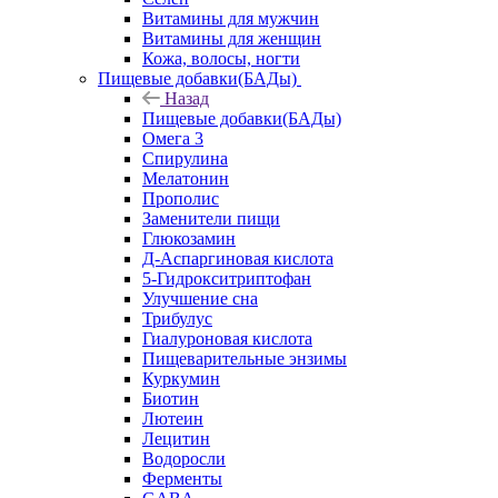
Витамины для мужчин
Витамины для женщин
Кожа, волосы, ногти
Пищевые добавки(БАДы)
Назад
Пищевые добавки(БАДы)
Омега 3
Спирулина
Мелатонин
Прополис
Заменители пищи
Глюкозамин
Д-Аспаргиновая кислота
5-Гидрокситриптофан
Улучшение сна
Трибулус
Гиалуроновая кислота
Пищеварительные энзимы
Куркумин
Биотин
Лютеин
Лецитин
Водоросли
Ферменты