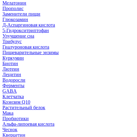
Мелатонин
Прополис
Заменители пищи
Глюкозамин
Д-Аспаргиновая кислота
5-Гидрокситриптофан
Улучшение сна
Трибулус
Гиалуроновая кислота
Пищеварительные энзимы
Куркумин
Биотин
Лютеин
Лецитин
Водоросли
Ферменты
GABA
Клетчатка
Коэнзим Q10
Растительный белок
Мака
Пробиотики
Альфа-липоевая кислота
Чеснок
Кверцетин