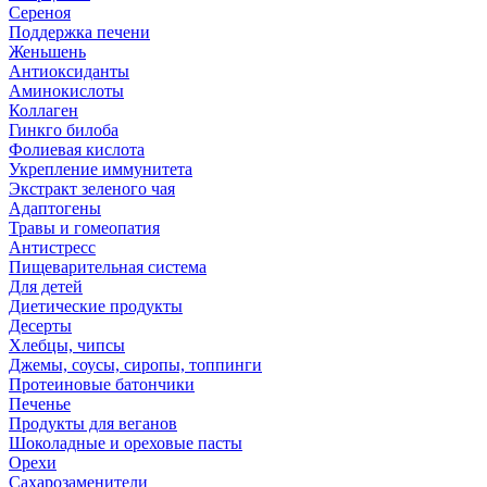
Сереноя
Поддержка печени
Женьшень
Антиоксиданты
Аминокислоты
Коллаген
Гинкго билоба
Фолиевая кислота
Укрепление иммунитета
Экстракт зеленого чая
Адаптогены
Травы и гомеопатия
Антистресс
Пищеварительная система
Для детей
Диетические продукты
Десерты
Хлебцы, чипсы
Джемы, соусы, сиропы, топпинги
Протеиновые батончики
Печенье
Продукты для веганов
Шоколадные и ореховые пасты
Орехи
Сахарозаменители