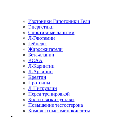
Изотоники Гипотоники Гели
Энергетики
Спортивные напитки
Л-Глютамин
Гейнеры
Жиросжигатели
Бета-аланин
BCAA
Л-Карнитин
Л-Аргинин
Креатин
Протеины
Л-Цитруллин
Перед тренировкой
Кости связки суставы
Повышение тестостерона
Комплексные аминокислоты