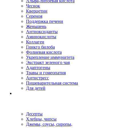
Альфа-липоевая кислота
Чеснок
Кверцетин
Сереноя
Поддержка печени
Женьшень
Антиоксиданты
Аминокислоты
Коллаген
Гинкго билоба
Фолиевая кислота
Укрепление иммунитета
Экстракт зеленого чая
Адаптогены
Травы и гомеопатия
Антистресс
Пищеварительная система
Для детей
Десерты
Хлебцы, чипсы
Джемы, соусы, сиропы,