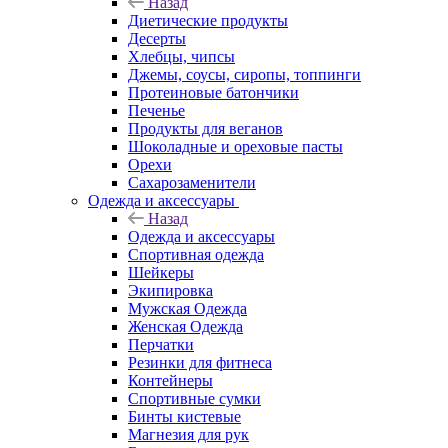
Назад
Диетические продукты
Десерты
Хлебцы, чипсы
Джемы, соусы, сиропы, топпинги
Протеиновые батончики
Печенье
Продукты для веганов
Шоколадные и ореховые пасты
Орехи
Сахарозаменители
Одежда и аксессуары
Назад
Одежда и аксессуары
Спортивная одежда
Шейкеры
Экипировка
Мужская Одежда
Женская Одежда
Перчатки
Резинки для фитнеса
Контейнеры
Спортивные сумки
Бинты кистевые
Магнезия для рук