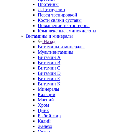
Протеины
Л-Цитруллин
Перед тренировкой
Кости связки суставы
Повышение тестостерона
Комплексные аминокислоты
Витамины и минералы
Назад
Витамины и минералы
Мультивитамины
Витамин A
Витамин B
Витамин C
Витамин D
Витамин E
Витамин K
Минералы
Кальций
Магний
Хром
Цинк
Рыбий жир
Калий
Железо
Селен