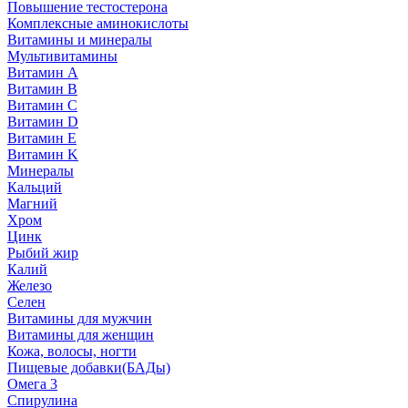
Повышение тестостерона
Комплексные аминокислоты
Витамины и минералы
Мультивитамины
Витамин A
Витамин B
Витамин C
Витамин D
Витамин E
Витамин K
Минералы
Кальций
Магний
Хром
Цинк
Рыбий жир
Калий
Железо
Селен
Витамины для мужчин
Витамины для женщин
Кожа, волосы, ногти
Пищевые добавки(БАДы)
Омега 3
Спирулина