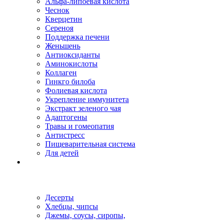
Альфа-липоевая кислота
Чеснок
Кверцетин
Сереноя
Поддержка печени
Женьшень
Антиоксиданты
Аминокислоты
Коллаген
Гинкго билоба
Фолиевая кислота
Укрепление иммунитета
Экстракт зеленого чая
Адаптогены
Травы и гомеопатия
Антистресс
Пищеварительная система
Для детей
Десерты
Хлебцы, чипсы
Джемы, соусы, сиропы,