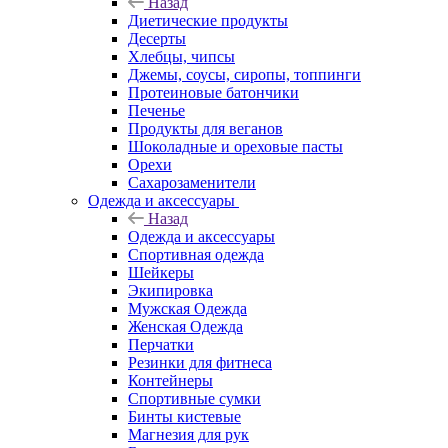
Назад
Диетические продукты
Десерты
Хлебцы, чипсы
Джемы, соусы, сиропы, топпинги
Протеиновые батончики
Печенье
Продукты для веганов
Шоколадные и ореховые пасты
Орехи
Сахарозаменители
Одежда и аксессуары
Назад
Одежда и аксессуары
Спортивная одежда
Шейкеры
Экипировка
Мужская Одежда
Женская Одежда
Перчатки
Резинки для фитнеса
Контейнеры
Спортивные сумки
Бинты кистевые
Магнезия для рук