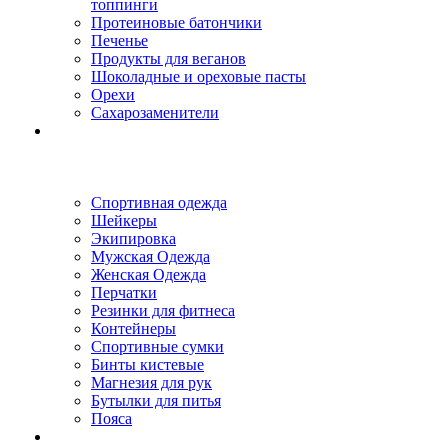
топпинги
Протеиновые батончики
Печенье
Продукты для веганов
Шоколадные и ореховые пасты
Орехи
Сахарозаменители
Спортивная одежда
Шейкеры
Экипировка
Мужская Одежда
Женская Одежда
Перчатки
Резинки для фитнеса
Контейнеры
Спортивные сумки
Бинты кистевые
Магнезия для рук
Бутылки для питья
Пояса