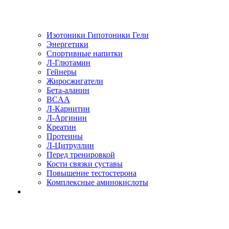
Изотоники Гипотоники Гели
Энергетики
Спортивные напитки
Л-Глютамин
Гейнеры
Жиросжигатели
Бета-аланин
BCAA
Л-Карнитин
Л-Аргинин
Креатин
Протеины
Л-Цитруллин
Перед тренировкой
Кости связки суставы
Повышение тестостерона
Комплексные аминокислоты