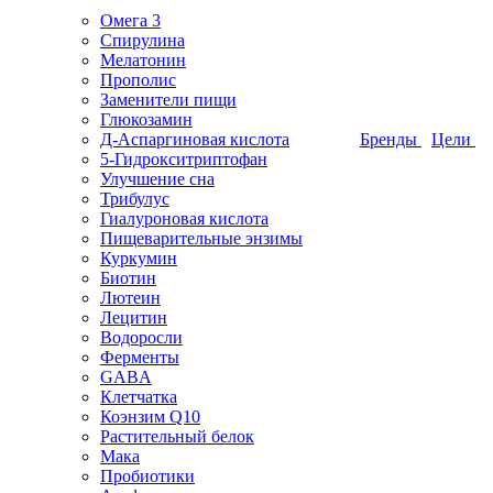
Омега 3
Спирулина
Мелатонин
Прополис
Заменители пищи
Глюкозамин
Д-Аспаргиновая кислота
Бренды
Цели
5-Гидрокситриптофан
Улучшение сна
Трибулус
Гиалуроновая кислота
Пищеварительные энзимы
Куркумин
Биотин
Лютеин
Лецитин
Водоросли
Ферменты
GABA
Клетчатка
Коэнзим Q10
Растительный белок
Мака
Пробиотики