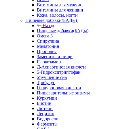
Витамины для мужчин
Витамины для женщин
Кожа, волосы, ногти
Пищевые добавки(БАДы)
Назад
Пищевые добавки(БАДы)
Омега 3
Спирулина
Мелатонин
Прополис
Заменители пищи
Глюкозамин
Д-Аспаргиновая кислота
5-Гидрокситриптофан
Улучшение сна
Трибулус
Гиалуроновая кислота
Пищеварительные энзимы
Куркумин
Биотин
Лютеин
Лецитин
Водоросли
Ферменты