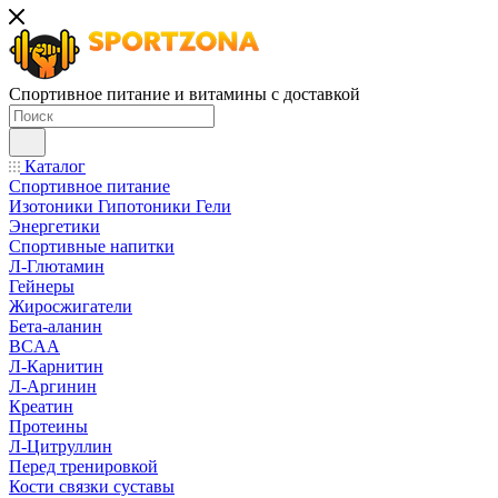
Спортивное питание и витамины с доставкой
Каталог
Спортивное питание
Изотоники Гипотоники Гели
Энергетики
Спортивные напитки
Л-Глютамин
Гейнеры
Жиросжигатели
Бета-аланин
BCAA
Л-Карнитин
Л-Аргинин
Креатин
Протеины
Л-Цитруллин
Перед тренировкой
Кости связки суставы