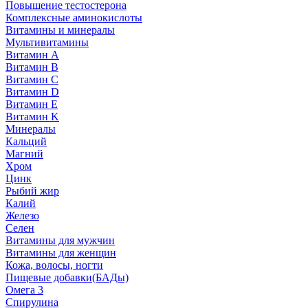
Повышение тестостерона
Комплексные аминокислоты
Витамины и минералы
Мультивитамины
Витамин A
Витамин B
Витамин C
Витамин D
Витамин E
Витамин K
Минералы
Кальций
Магний
Хром
Цинк
Рыбий жир
Калий
Железо
Селен
Витамины для мужчин
Витамины для женщин
Кожа, волосы, ногти
Пищевые добавки(БАДы)
Омега 3
Спирулина