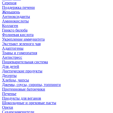
Сереноя
Поддержка печени
Женьшень
Антиоксиданты
Аминокислоты
Коллаген
Гинкго билоба
Фолиевая кислота
Укрепление иммунитета
Экстракт зеленого чая
Адаптогены
Травы и гомеопатия
Антистресс
Пищеварительная система
Для детей
Диетические продукты
Десерты
Хлебцы, чипсы
Джемы, соусы, сиропы, топпинги
Протеиновые батончики
Печенье
Продукты для веганов
Шоколадные и ореховые пасты
Орехи
Сахарозаменители