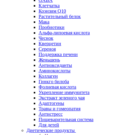
GABA
Клетчатка
Коэнзим Q10
Растительный белок
Мака
Пробиотики
Альфа-липоевая кислота
Чеснок
Кверцетин
Сереноя
Поддержка печени
Женьшень
Антиоксиданты
Аминокислоты
Коллаген
Гинкго билоба
Фолиевая кислота
Укрепление иммунитета
Экстракт зеленого чая
Адаптогены
Травы и гомеопатия
Антистресс
Пищеварительная система
Для детей
Диетические продукты