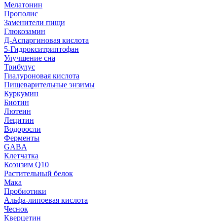
Мелатонин
Прополис
Заменители пищи
Глюкозамин
Д-Аспаргиновая кислота
5-Гидрокситриптофан
Улучшение сна
Трибулус
Гиалуроновая кислота
Пищеварительные энзимы
Куркумин
Биотин
Лютеин
Лецитин
Водоросли
Ферменты
GABA
Клетчатка
Коэнзим Q10
Растительный белок
Мака
Пробиотики
Альфа-липоевая кислота
Чеснок
Кверцетин