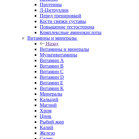
Протеины
Л-Цитруллин
Перед тренировкой
Кости связки суставы
Повышение тестостерона
Комплексные аминокислоты
Витамины и минералы
Назад
Витамины и минералы
Мультивитамины
Витамин A
Витамин B
Витамин C
Витамин D
Витамин E
Витамин K
Минералы
Кальций
Магний
Хром
Цинк
Рыбий жир
Калий
Железо
Селен