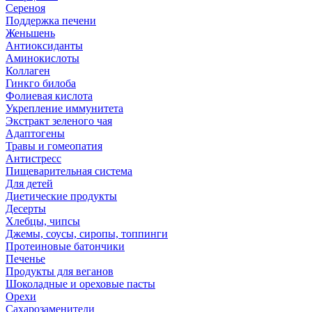
Сереноя
Поддержка печени
Женьшень
Антиоксиданты
Аминокислоты
Коллаген
Гинкго билоба
Фолиевая кислота
Укрепление иммунитета
Экстракт зеленого чая
Адаптогены
Травы и гомеопатия
Антистресс
Пищеварительная система
Для детей
Диетические продукты
Десерты
Хлебцы, чипсы
Джемы, соусы, сиропы, топпинги
Протеиновые батончики
Печенье
Продукты для веганов
Шоколадные и ореховые пасты
Орехи
Сахарозаменители