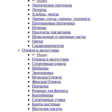
Назад
Диетические продукты
Десерты
Хлебцы, чипсы
Джемы, соусы, сиропы, топпинги
Протеиновые батончики
Печенье
Продукты для веганов
Шоколадные и ореховые пасты
Орехи
Сахарозаменители
Одежда и аксессуары
Назад
Одежда и аксессуары
Спортивная одежда
Шейкеры
Экипировка
Мужская Одежда
Женская Одежда
Перчатки
Резинки для фитнеса
Контейнеры
Спортивные сумки
Бинты кистевые
Магнезия для рук