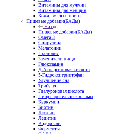
Витамины для мужчин
Витамины для женщин
Кожа, волосы, ногти
Пищевые добавки(БАДы)
Назад
Пищевые добавки(БАДы)
Омега 3
Спирулина
Мелатонин
Прополис
Заменители пищи
Глюкозамин
Д-Аспаргиновая кислота
5-Гидрокситриптофан
Улучшение сна
Трибулус
Гиалуроновая кислота
Пищеварительные энзимы
Куркумин
Биотин
Лютеин
Лецитин
Водоросли
Ферменты