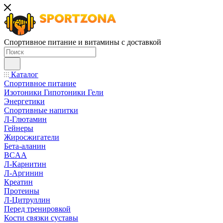
Спортивное питание и витамины с доставкой
Каталог
Спортивное питание
Изотоники Гипотоники Гели
Энергетики
Спортивные напитки
Л-Глютамин
Гейнеры
Жиросжигатели
Бета-аланин
BCAA
Л-Карнитин
Л-Аргинин
Креатин
Протеины
Л-Цитруллин
Перед тренировкой
Кости связки суставы