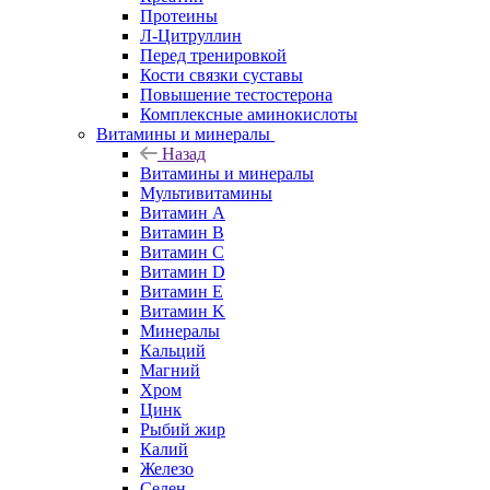
Протеины
Л-Цитруллин
Перед тренировкой
Кости связки суставы
Повышение тестостерона
Комплексные аминокислоты
Витамины и минералы
Назад
Витамины и минералы
Мультивитамины
Витамин A
Витамин B
Витамин C
Витамин D
Витамин E
Витамин K
Минералы
Кальций
Магний
Хром
Цинк
Рыбий жир
Калий
Железо
Селен