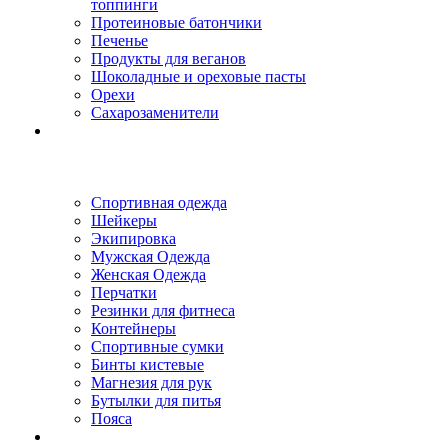
топпинги
Протеиновые батончики
Печенье
Продукты для веганов
Шоколадные и ореховые пасты
Орехи
Сахарозаменители
Спортивная одежда
Шейкеры
Экипировка
Мужская Одежда
Женская Одежда
Перчатки
Резинки для фитнеса
Контейнеры
Спортивные сумки
Бинты кистевые
Магнезия для рук
Бутылки для питья
Пояса