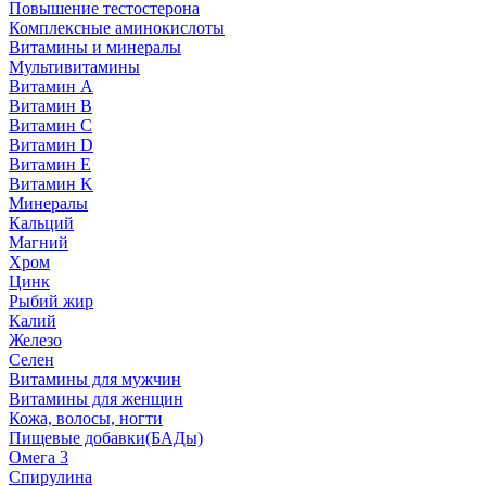
Повышение тестостерона
Комплексные аминокислоты
Витамины и минералы
Мультивитамины
Витамин A
Витамин B
Витамин C
Витамин D
Витамин E
Витамин K
Минералы
Кальций
Магний
Хром
Цинк
Рыбий жир
Калий
Железо
Селен
Витамины для мужчин
Витамины для женщин
Кожа, волосы, ногти
Пищевые добавки(БАДы)
Омега 3
Спирулина