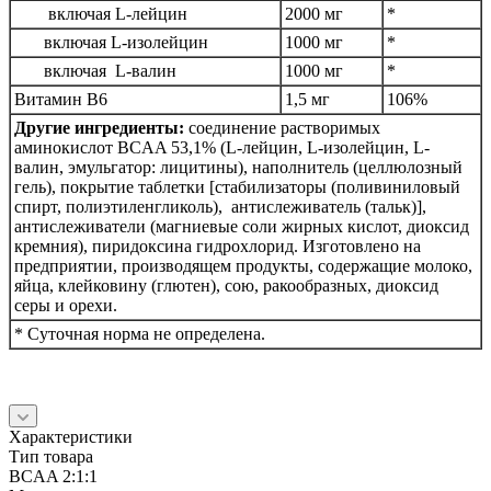
включая L-лейцин
2000 мг
*
включая L-изолейцин
1000 мг
*
включая L-валин
1000 мг
*
Витамин В6
1,5 мг
106%
Другие ингредиенты:
соединение
растворимых
аминокислот BCAA 53,1% (L-лейцин, L-изолейцин, L-
валин, эмульгатор: лицитины), наполнитель (целлюлозный
гель), покрытие таблетки [стабилизаторы (поливиниловый
спирт, полиэтиленгликоль), антислеживатель (тальк)],
антислеживатели (магниевые соли жирных кислот, диоксид
кремния), пиридоксина гидрохлорид. Изготовлено на
предприятии, производящем продукты, содержащие молоко,
яйца, клейковину (глютен), сою, ракообразных, диоксид
серы и орехи.
* Суточная норма не определена.
Характеристики
Тип товара
BCAA 2:1:1