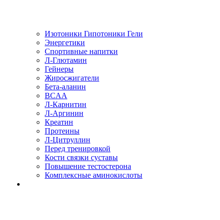
Изотоники Гипотоники Гели
Энергетики
Спортивные напитки
Л-Глютамин
Гейнеры
Жиросжигатели
Бета-аланин
BCAA
Л-Карнитин
Л-Аргинин
Креатин
Протеины
Л-Цитруллин
Перед тренировкой
Кости связки суставы
Повышение тестостерона
Комплексные аминокислоты