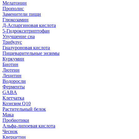
Мелатонин
Прополис
Заменители пищи
Глюкозамин
Д-Аспаргиновая кислота
5-Гидрокситриптофан
Улучшение сна
Трибулус
Гиалуроновая кислота
Пищеварительные энзимы
Куркумин
Биотин
Лютеин
Лецитин
Водоросли
Ферменты
GABA
Клетчатка
Коэнзим Q10
Растительный белок
Мака
Пробиотики
Альфа-липоевая кислота
Чеснок
Кверцетин