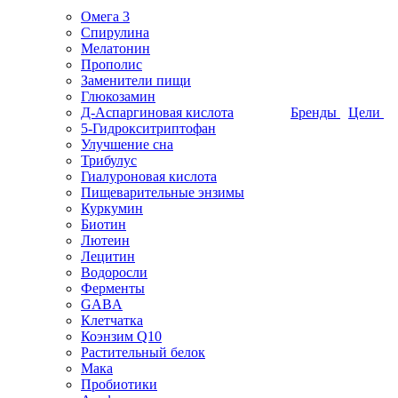
Омега 3
Спирулина
Мелатонин
Прополис
Заменители пищи
Глюкозамин
Д-Аспаргиновая кислота
Бренды
Цели
5-Гидрокситриптофан
Улучшение сна
Трибулус
Гиалуроновая кислота
Пищеварительные энзимы
Куркумин
Биотин
Лютеин
Лецитин
Водоросли
Ферменты
GABA
Клетчатка
Коэнзим Q10
Растительный белок
Мака
Пробиотики