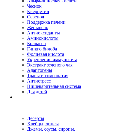
Альфа-липоевая кислота
Чеснок
Кверцетин
Сереноя
Поддержка печени
Женьшень
Антиоксиданты
Аминокислоты
Коллаген
Гинкго билоба
Фолиевая кислота
Укрепление иммунитета
Экстракт зеленого чая
Адаптогены
Травы и гомеопатия
Антистресс
Пищеварительная система
Для детей
Десерты
Хлебцы, чипсы
Джемы, соусы, сиропы,