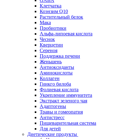
GABA
Клетчатка
Коэнзим Q10
Растительный белок
Мака
Пробиотики
Альфа-липоевая кислота
Чеснок
Кверцетин
Сереноя
Поддержка печени
Женьшень
Антиоксиданты
Аминокислоты
Коллаген
Гинкго билоба
Фолиевая кислота
Укрепление иммунитета
Экстракт зеленого чая
Адаптогены
Травы и гомеопатия
Антистресс
Пищеварительная система
Для детей
Диетические продукты