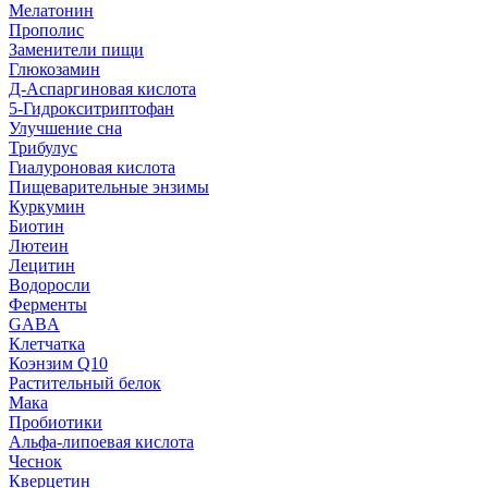
Мелатонин
Прополис
Заменители пищи
Глюкозамин
Д-Аспаргиновая кислота
5-Гидрокситриптофан
Улучшение сна
Трибулус
Гиалуроновая кислота
Пищеварительные энзимы
Куркумин
Биотин
Лютеин
Лецитин
Водоросли
Ферменты
GABA
Клетчатка
Коэнзим Q10
Растительный белок
Мака
Пробиотики
Альфа-липоевая кислота
Чеснок
Кверцетин