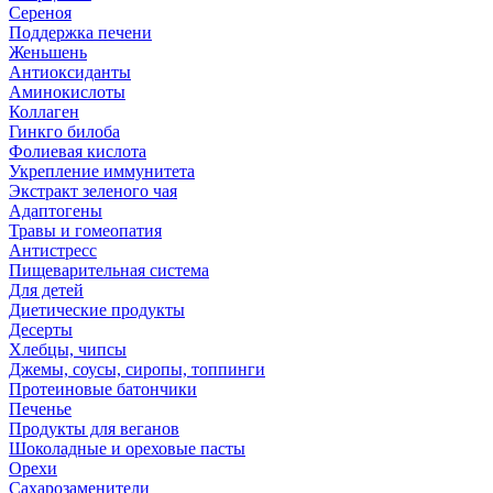
Сереноя
Поддержка печени
Женьшень
Антиоксиданты
Аминокислоты
Коллаген
Гинкго билоба
Фолиевая кислота
Укрепление иммунитета
Экстракт зеленого чая
Адаптогены
Травы и гомеопатия
Антистресс
Пищеварительная система
Для детей
Диетические продукты
Десерты
Хлебцы, чипсы
Джемы, соусы, сиропы, топпинги
Протеиновые батончики
Печенье
Продукты для веганов
Шоколадные и ореховые пасты
Орехи
Сахарозаменители