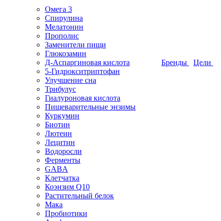
Омега 3
Спирулина
Мелатонин
Прополис
Заменители пищи
Глюкозамин
Д-Аспаргиновая кислота
Бренды
Цели
5-Гидрокситриптофан
Улучшение сна
Трибулус
Гиалуроновая кислота
Пищеварительные энзимы
Куркумин
Биотин
Лютеин
Лецитин
Водоросли
Ферменты
GABA
Клетчатка
Коэнзим Q10
Растительный белок
Мака
Пробиотики