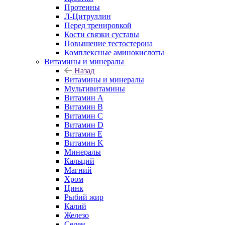
Протеины
Л-Цитруллин
Перед тренировкой
Кости связки суставы
Повышение тестостерона
Комплексные аминокислоты
Витамины и минералы
Назад
Витамины и минералы
Мультивитамины
Витамин A
Витамин B
Витамин C
Витамин D
Витамин E
Витамин K
Минералы
Кальций
Магний
Хром
Цинк
Рыбий жир
Калий
Железо
Селен