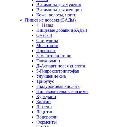
Витамины для мужчин
Витамины для женщин
Кожа, волосы, ногти
Пищевые добавки(БАДы)
Назад
Пищевые добавки(БАДы)
Омега 3
Спирулина
Мелатонин
Прополис
Заменители пищи
Глюкозамин
Д-Аспаргиновая кислота
5-Гидрокситриптофан
Улучшение сна
Трибулус
Гиалуроновая кислота
Пищеварительные энзимы
Куркумин
Биотин
Лютеин
Лецитин
Водоросли
Ферменты