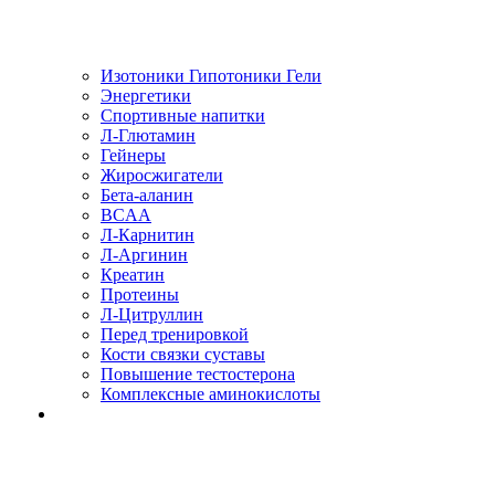
Изотоники Гипотоники Гели
Энергетики
Спортивные напитки
Л-Глютамин
Гейнеры
Жиросжигатели
Бета-аланин
BCAA
Л-Карнитин
Л-Аргинин
Креатин
Протеины
Л-Цитруллин
Перед тренировкой
Кости связки суставы
Повышение тестостерона
Комплексные аминокислоты