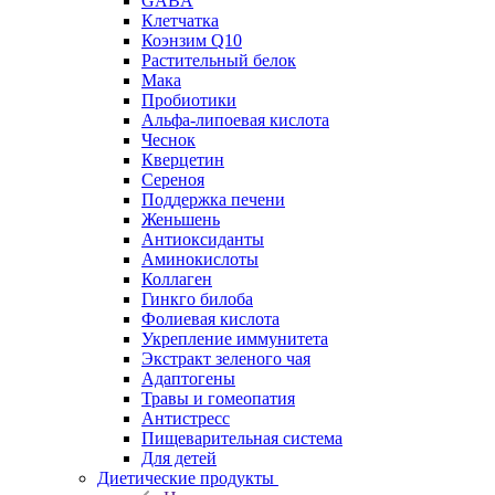
GABA
Клетчатка
Коэнзим Q10
Растительный белок
Мака
Пробиотики
Альфа-липоевая кислота
Чеснок
Кверцетин
Сереноя
Поддержка печени
Женьшень
Антиоксиданты
Аминокислоты
Коллаген
Гинкго билоба
Фолиевая кислота
Укрепление иммунитета
Экстракт зеленого чая
Адаптогены
Травы и гомеопатия
Антистресс
Пищеварительная система
Для детей
Диетические продукты