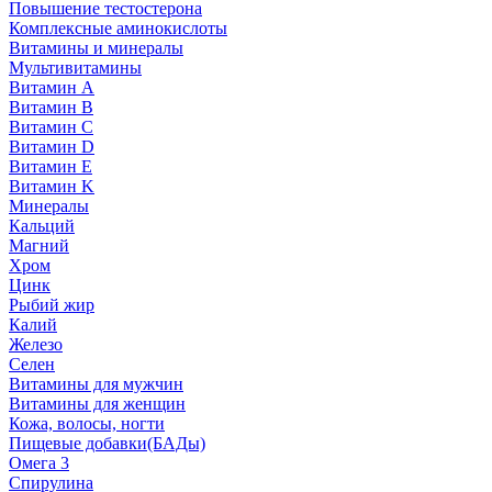
Повышение тестостерона
Комплексные аминокислоты
Витамины и минералы
Мультивитамины
Витамин A
Витамин B
Витамин C
Витамин D
Витамин E
Витамин K
Минералы
Кальций
Магний
Хром
Цинк
Рыбий жир
Калий
Железо
Селен
Витамины для мужчин
Витамины для женщин
Кожа, волосы, ногти
Пищевые добавки(БАДы)
Омега 3
Спирулина