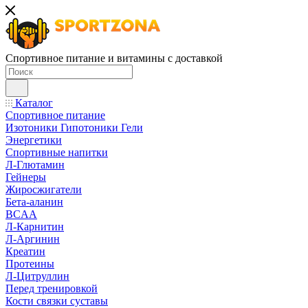
Спортивное питание и витамины с доставкой
Каталог
Спортивное питание
Изотоники Гипотоники Гели
Энергетики
Спортивные напитки
Л-Глютамин
Гейнеры
Жиросжигатели
Бета-аланин
BCAA
Л-Карнитин
Л-Аргинин
Креатин
Протеины
Л-Цитруллин
Перед тренировкой
Кости связки суставы