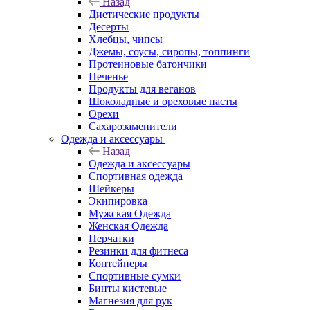
Назад
Диетические продукты
Десерты
Хлебцы, чипсы
Джемы, соусы, сиропы, топпинги
Протеиновые батончики
Печенье
Продукты для веганов
Шоколадные и ореховые пасты
Орехи
Сахарозаменители
Одежда и аксессуары
Назад
Одежда и аксессуары
Спортивная одежда
Шейкеры
Экипировка
Мужская Одежда
Женская Одежда
Перчатки
Резинки для фитнеса
Контейнеры
Спортивные сумки
Бинты кистевые
Магнезия для рук