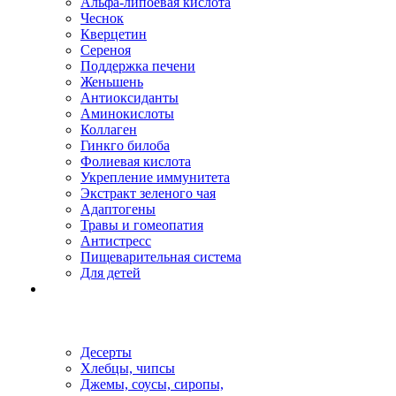
Альфа-липоевая кислота
Чеснок
Кверцетин
Сереноя
Поддержка печени
Женьшень
Антиоксиданты
Аминокислоты
Коллаген
Гинкго билоба
Фолиевая кислота
Укрепление иммунитета
Экстракт зеленого чая
Адаптогены
Травы и гомеопатия
Антистресс
Пищеварительная система
Для детей
Десерты
Хлебцы, чипсы
Джемы, соусы, сиропы,