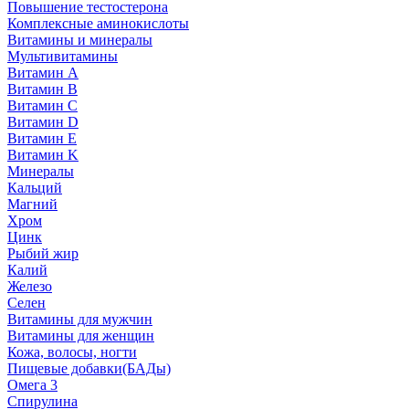
Повышение тестостерона
Комплексные аминокислоты
Витамины и минералы
Мультивитамины
Витамин A
Витамин B
Витамин C
Витамин D
Витамин E
Витамин K
Минералы
Кальций
Магний
Хром
Цинк
Рыбий жир
Калий
Железо
Селен
Витамины для мужчин
Витамины для женщин
Кожа, волосы, ногти
Пищевые добавки(БАДы)
Омега 3
Спирулина