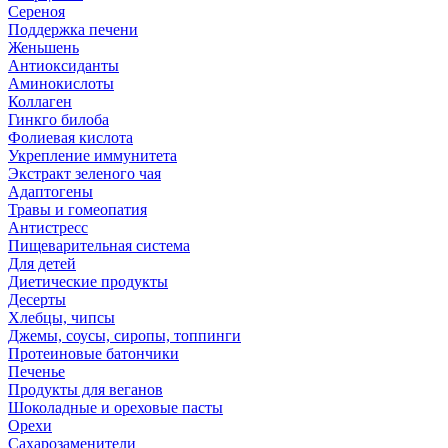
Сереноя
Поддержка печени
Женьшень
Антиоксиданты
Аминокислоты
Коллаген
Гинкго билоба
Фолиевая кислота
Укрепление иммунитета
Экстракт зеленого чая
Адаптогены
Травы и гомеопатия
Антистресс
Пищеварительная система
Для детей
Диетические продукты
Десерты
Хлебцы, чипсы
Джемы, соусы, сиропы, топпинги
Протеиновые батончики
Печенье
Продукты для веганов
Шоколадные и ореховые пасты
Орехи
Сахарозаменители