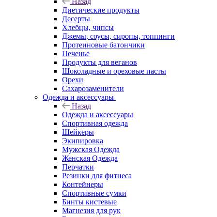
Назад
Диетические продукты
Десерты
Хлебцы, чипсы
Джемы, соусы, сиропы, топпинги
Протеиновые батончики
Печенье
Продукты для веганов
Шоколадные и ореховые пасты
Орехи
Сахарозаменители
Одежда и аксессуары
Назад
Одежда и аксессуары
Спортивная одежда
Шейкеры
Экипировка
Мужская Одежда
Женская Одежда
Перчатки
Резинки для фитнеса
Контейнеры
Спортивные сумки
Бинты кистевые
Магнезия для рук