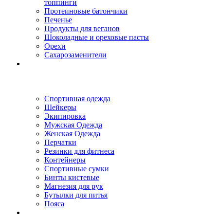
топпинги
Протеиновые батончики
Печенье
Продукты для веганов
Шоколадные и ореховые пасты
Орехи
Сахарозаменители
Спортивная одежда
Шейкеры
Экипировка
Мужская Одежда
Женская Одежда
Перчатки
Резинки для фитнеса
Контейнеры
Спортивные сумки
Бинты кистевые
Магнезия для рук
Бутылки для питья
Пояса