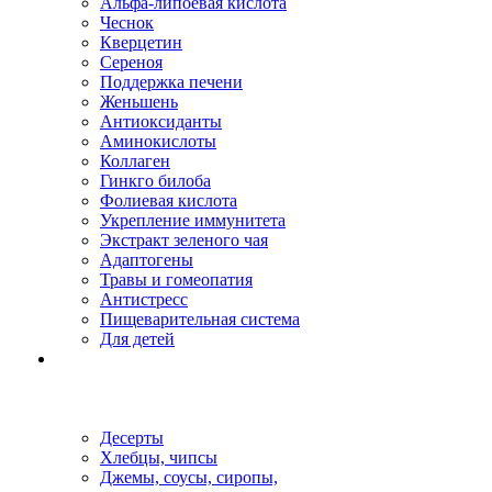
Альфа-липоевая кислота
Чеснок
Кверцетин
Сереноя
Поддержка печени
Женьшень
Антиоксиданты
Аминокислоты
Коллаген
Гинкго билоба
Фолиевая кислота
Укрепление иммунитета
Экстракт зеленого чая
Адаптогены
Травы и гомеопатия
Антистресс
Пищеварительная система
Для детей
Десерты
Хлебцы, чипсы
Джемы, соусы, сиропы,