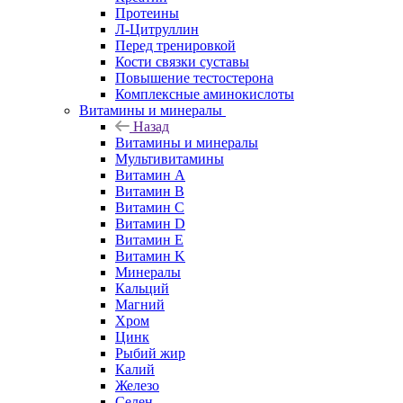
Протеины
Л-Цитруллин
Перед тренировкой
Кости связки суставы
Повышение тестостерона
Комплексные аминокислоты
Витамины и минералы
Назад
Витамины и минералы
Мультивитамины
Витамин A
Витамин B
Витамин C
Витамин D
Витамин E
Витамин K
Минералы
Кальций
Магний
Хром
Цинк
Рыбий жир
Калий
Железо
Селен