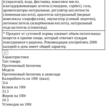
(сукралоза)), вода, фисташка, кокосовое масло,
влагоудерживающие агенты (глицерин, сорбит), соль,
ароматизаторы натуральные, регулятор кислотности
(лимонная кислота), краситель натуральный (медные
комплексы хлорофиллов), эмульгатор (соевый лецитин),
антиокислитель (аскорбиновая кислота), натуральный
подсластитель (стевиозид).
* Процент от суточной нормы означает объем питательных
веществ в приеме пищи, который отвечает нуждам
повседневного рациона. Рекомендация употреблять 2000
калорий в день имеет общий характер.
Характеристики
Тип товара
Протеиновый батончик
Модель
Протеиновый батончик в шоколаде
Калорийность на 100г (ккал)
314
Белков на 100г
33.3
Жиров на 100г
10.3
Углеводов на 100г