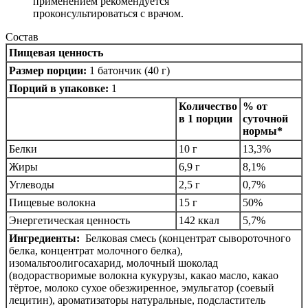
применением рекомендуется
проконсультироваться с врачом.
Состав
Пищевая ценность
Размер порции:
1 батончик (40 г)
Порций в упаковке:
1
Количество
% от
в 1 порции
суточной
нормы*
Белки
10 г
13,3%
Жиры
6,9 г
8,1%
Углеводы
2,5 г
0,7%
Пищевые волокна
15 г
50%
Энергетическая ценность
142 ккал
5,7%
Ингредиенты:
Белковая смесь (концентрат сывороточного
белка, концентрат молочного белка),
изомальтоолигосахарид, молочный шоколад
(водорастворимые волокна кукурузы, какао масло, какао
тёртое, молоко сухое обезжиренное, эмульгатор (соевый
лецитин), ароматизаторы натуральные, подсластитель