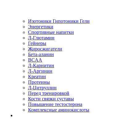
Изотоники Гипотоники Гели
Энергетики
Спортивные напитки
Л-Глютамин
Гейнеры
Жиросжигатели
Бета-аланин
BCAA
Л-Карнитин
Л-Аргинин
Креатин
Протеины
Л-Цитруллин
Перед тренировкой
Кости связки суставы
Повышение тестостерона
Комплексные аминокислоты