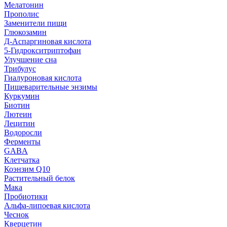
Мелатонин
Прополис
Заменители пищи
Глюкозамин
Д-Аспаргиновая кислота
5-Гидрокситриптофан
Улучшение сна
Трибулус
Гиалуроновая кислота
Пищеварительные энзимы
Куркумин
Биотин
Лютеин
Лецитин
Водоросли
Ферменты
GABA
Клетчатка
Коэнзим Q10
Растительный белок
Мака
Пробиотики
Альфа-липоевая кислота
Чеснок
Кверцетин