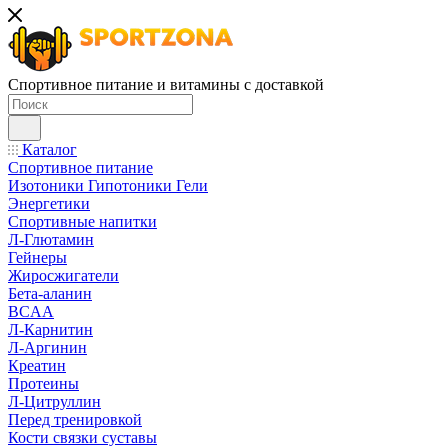
Спортивное питание и витамины с доставкой
Каталог
Спортивное питание
Изотоники Гипотоники Гели
Энергетики
Спортивные напитки
Л-Глютамин
Гейнеры
Жиросжигатели
Бета-аланин
BCAA
Л-Карнитин
Л-Аргинин
Креатин
Протеины
Л-Цитруллин
Перед тренировкой
Кости связки суставы