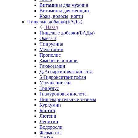
Витамины для мужчин
Витамины для женщин
Кожа, волосы, ногти
Пищевые добавки(БАДы)
Назад
Пищевые добавки(БАДы)
Омега 3
Спирулина
Мелатонин
Прополис
Заменители пищи
Глюкозамин
Д-Аспаргиновая кислота
5-Гидрокситриптофан
Улучшение сна
Трибулус
Гиалуроновая кислота
Пищеварительные энзимы
Куркумин
Биотин
Лютеин
Лецитин
Водоросли
Ферменты