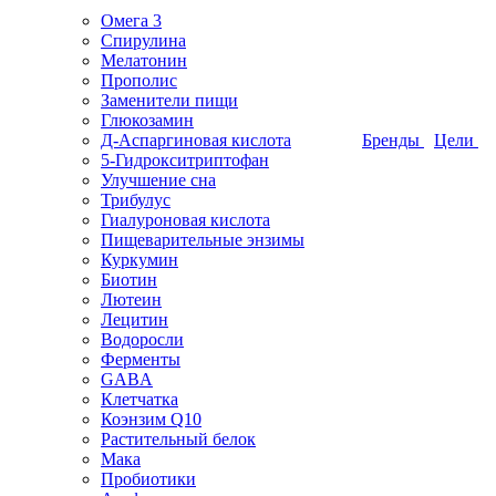
Омега 3
Спирулина
Мелатонин
Прополис
Заменители пищи
Глюкозамин
Д-Аспаргиновая кислота
Бренды
Цели
5-Гидрокситриптофан
Улучшение сна
Трибулус
Гиалуроновая кислота
Пищеварительные энзимы
Куркумин
Биотин
Лютеин
Лецитин
Водоросли
Ферменты
GABA
Клетчатка
Коэнзим Q10
Растительный белок
Мака
Пробиотики