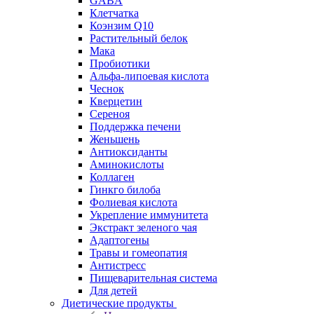
GABA
Клетчатка
Коэнзим Q10
Растительный белок
Мака
Пробиотики
Альфа-липоевая кислота
Чеснок
Кверцетин
Сереноя
Поддержка печени
Женьшень
Антиоксиданты
Аминокислоты
Коллаген
Гинкго билоба
Фолиевая кислота
Укрепление иммунитета
Экстракт зеленого чая
Адаптогены
Травы и гомеопатия
Антистресс
Пищеварительная система
Для детей
Диетические продукты