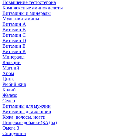
Повышение тестостерона
Комплексные аминокислоты
Витамины и минералы
Мультивитамины
Витамин A
Витамин B
Витамин C
Витамин D
Витамин E
Витамин K
Минералы
Кальций
Магний
Хром
Цинк
Рыбий жир
Калий
Железо
Селен
Витамины для мужчин
Витамины для женщин
Кожа, волосы, ногти
Пищевые добавки(БАДы)
Омега 3
Спирулина