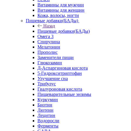
Витамины для мужчин
Витамины для женщин
Кожа, волосы, ногти
Пищевые добавки(БАДы)
Назад
Пищевые добавки(БАДы)
Омега 3
Спирулина
Мелатонин
Прополис
Заменители пищи
Глюкозамин
Д-Аспаргиновая кислота
5-Гидрокситриптофан
Улучшение сна
Трибулус
Гиалуроновая кислота
Пищеварительные энзимы
Куркумин
Биотин
Лютеин
Лецитин
Водоросли
Ферменты