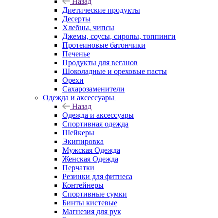
Назад
Диетические продукты
Десерты
Хлебцы, чипсы
Джемы, соусы, сиропы, топпинги
Протеиновые батончики
Печенье
Продукты для веганов
Шоколадные и ореховые пасты
Орехи
Сахарозаменители
Одежда и аксессуары
Назад
Одежда и аксессуары
Спортивная одежда
Шейкеры
Экипировка
Мужская Одежда
Женская Одежда
Перчатки
Резинки для фитнеса
Контейнеры
Спортивные сумки
Бинты кистевые
Магнезия для рук