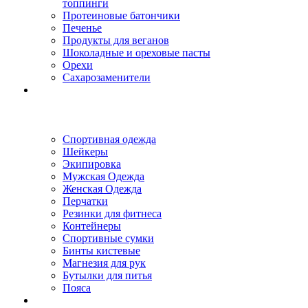
топпинги
Протеиновые батончики
Печенье
Продукты для веганов
Шоколадные и ореховые пасты
Орехи
Сахарозаменители
Спортивная одежда
Шейкеры
Экипировка
Мужская Одежда
Женская Одежда
Перчатки
Резинки для фитнеса
Контейнеры
Спортивные сумки
Бинты кистевые
Магнезия для рук
Бутылки для питья
Пояса