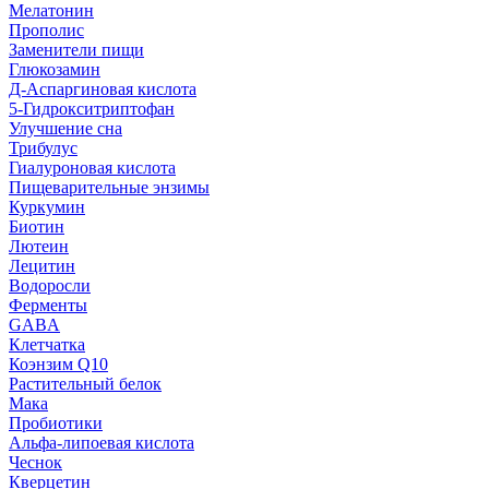
Мелатонин
Прополис
Заменители пищи
Глюкозамин
Д-Аспаргиновая кислота
5-Гидрокситриптофан
Улучшение сна
Трибулус
Гиалуроновая кислота
Пищеварительные энзимы
Куркумин
Биотин
Лютеин
Лецитин
Водоросли
Ферменты
GABA
Клетчатка
Коэнзим Q10
Растительный белок
Мака
Пробиотики
Альфа-липоевая кислота
Чеснок
Кверцетин