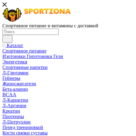
Спортивное питание и витамины с доставкой
Каталог
Спортивное питание
Изотоники Гипотоники Гели
Энергетики
Спортивные напитки
Л-Глютамин
Гейнеры
Жиросжигатели
Бета-аланин
BCAA
Л-Карнитин
Л-Аргинин
Креатин
Протеины
Л-Цитруллин
Перед тренировкой
Кости связки суставы