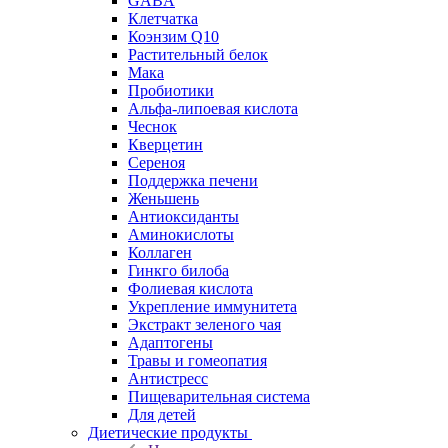
GABA
Клетчатка
Коэнзим Q10
Растительный белок
Мака
Пробиотики
Альфа-липоевая кислота
Чеснок
Кверцетин
Сереноя
Поддержка печени
Женьшень
Антиоксиданты
Аминокислоты
Коллаген
Гинкго билоба
Фолиевая кислота
Укрепление иммунитета
Экстракт зеленого чая
Адаптогены
Травы и гомеопатия
Антистресс
Пищеварительная система
Для детей
Диетические продукты