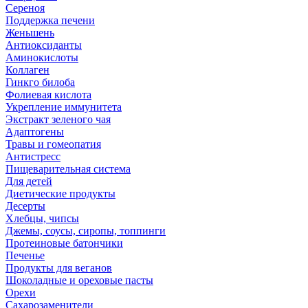
Сереноя
Поддержка печени
Женьшень
Антиоксиданты
Аминокислоты
Коллаген
Гинкго билоба
Фолиевая кислота
Укрепление иммунитета
Экстракт зеленого чая
Адаптогены
Травы и гомеопатия
Антистресс
Пищеварительная система
Для детей
Диетические продукты
Десерты
Хлебцы, чипсы
Джемы, соусы, сиропы, топпинги
Протеиновые батончики
Печенье
Продукты для веганов
Шоколадные и ореховые пасты
Орехи
Сахарозаменители