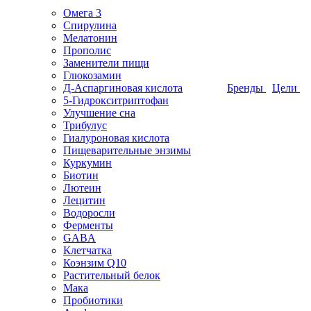
Омега 3
Спирулина
Мелатонин
Прополис
Заменители пищи
Глюкозамин
Д-Аспаргиновая кислота
Бренды
Цели
5-Гидрокситриптофан
Улучшение сна
Трибулус
Гиалуроновая кислота
Пищеварительные энзимы
Куркумин
Биотин
Лютеин
Лецитин
Водоросли
Ферменты
GABA
Клетчатка
Коэнзим Q10
Растительный белок
Мака
Пробиотики