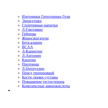
Изотоники Гипотоники Гели
Энергетики
Спортивные напитки
Л-Глютамин
Гейнеры
Жиросжигатели
Бета-аланин
BCAA
Л-Карнитин
Л-Аргинин
Креатин
Протеины
Л-Цитруллин
Перед тренировкой
Кости связки суставы
Повышение тестостерона
Комплексные аминокислоты