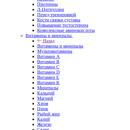
Протеины
Л-Цитруллин
Перед тренировкой
Кости связки суставы
Повышение тестостерона
Комплексные аминокислоты
Витамины и минералы
Назад
Витамины и минералы
Мультивитамины
Витамин A
Витамин B
Витамин C
Витамин D
Витамин E
Витамин K
Минералы
Кальций
Магний
Хром
Цинк
Рыбий жир
Калий
Железо
Селен