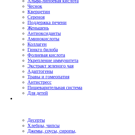
Альфа-липоевая кислота
Чеснок
Кверцетин
Сереноя
Поддержка печени
Женьшень
Антиоксиданты
Аминокислоты
Коллаген
Гинкго билоба
Фолиевая кислота
Укрепление иммунитета
Экстракт зеленого чая
Адаптогены
Травы и гомеопатия
Антистресс
Пищеварительная система
Для детей
Десерты
Хлебцы, чипсы
Джемы, соусы, сиропы,