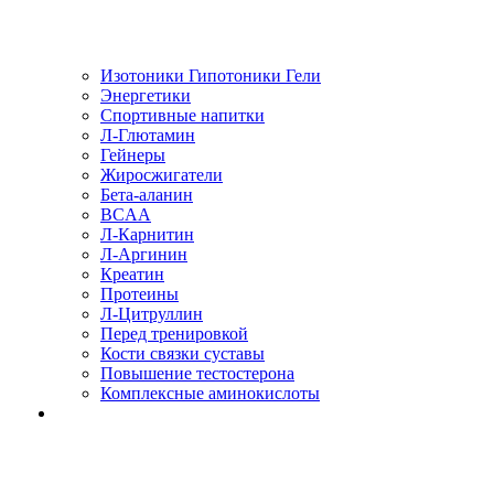
Изотоники Гипотоники Гели
Энергетики
Спортивные напитки
Л-Глютамин
Гейнеры
Жиросжигатели
Бета-аланин
BCAA
Л-Карнитин
Л-Аргинин
Креатин
Протеины
Л-Цитруллин
Перед тренировкой
Кости связки суставы
Повышение тестостерона
Комплексные аминокислоты