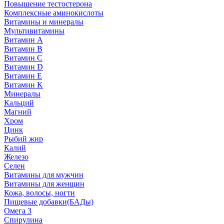
Повышение тестостерона
Комплексные аминокислоты
Витамины и минералы
Мультивитамины
Витамин A
Витамин B
Витамин C
Витамин D
Витамин E
Витамин K
Минералы
Кальций
Магний
Хром
Цинк
Рыбий жир
Калий
Железо
Селен
Витамины для мужчин
Витамины для женщин
Кожа, волосы, ногти
Пищевые добавки(БАДы)
Омега 3
Спирулина