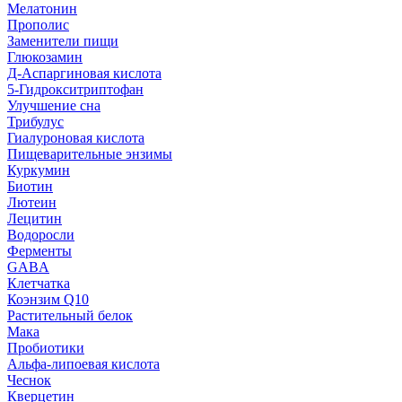
Мелатонин
Прополис
Заменители пищи
Глюкозамин
Д-Аспаргиновая кислота
5-Гидрокситриптофан
Улучшение сна
Трибулус
Гиалуроновая кислота
Пищеварительные энзимы
Куркумин
Биотин
Лютеин
Лецитин
Водоросли
Ферменты
GABA
Клетчатка
Коэнзим Q10
Растительный белок
Мака
Пробиотики
Альфа-липоевая кислота
Чеснок
Кверцетин