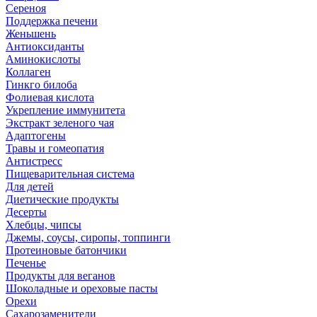
Сереноя
Поддержка печени
Женьшень
Антиоксиданты
Аминокислоты
Коллаген
Гинкго билоба
Фолиевая кислота
Укрепление иммунитета
Экстракт зеленого чая
Адаптогены
Травы и гомеопатия
Антистресс
Пищеварительная система
Для детей
Диетические продукты
Десерты
Хлебцы, чипсы
Джемы, соусы, сиропы, топпинги
Протеиновые батончики
Печенье
Продукты для веганов
Шоколадные и ореховые пасты
Орехи
Сахарозаменители