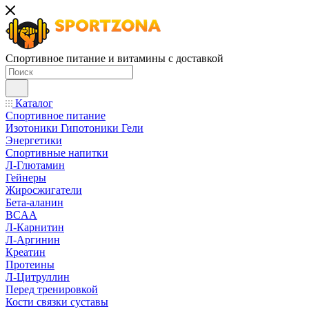
Спортивное питание и витамины с доставкой
Каталог
Спортивное питание
Изотоники Гипотоники Гели
Энергетики
Спортивные напитки
Л-Глютамин
Гейнеры
Жиросжигатели
Бета-аланин
BCAA
Л-Карнитин
Л-Аргинин
Креатин
Протеины
Л-Цитруллин
Перед тренировкой
Кости связки суставы