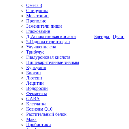
Омега 3
Спирулина
Мелатонин
Прополис
Заменители пищи
Глюкозамин
Д-Аспаргиновая кислота
Бренды
Цели
5-Гидрокситриптофан
Улучшение сна
Трибулус
Гиалуроновая кислота
Пищеварительные энзимы
Куркумин
Биотин
Лютеин
Лецитин
Водоросли
Ферменты
GABA
Клетчатка
Коэнзим Q10
Растительный белок
Мака
Пробиотики