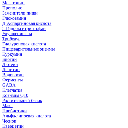
Мелатонин
Прополис
Заменители пищи
Глюкозамин
Д-Аспаргиновая кислота
5-Гидрокситриптофан
Улучшение сна
Трибулус
Гиалуроновая кислота
Пищеварительные энзимы
Куркумин
Биотин
Лютеин
Лецитин
Водоросли
Ферменты
GABA
Клетчатка
Коэнзим Q10
Растительный белок
Мака
Пробиотики
Альфа-липоевая кислота
Чеснок
Кверцетин