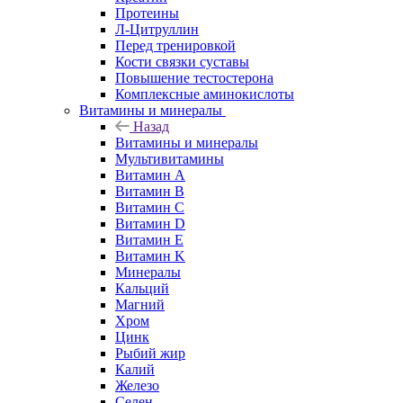
Протеины
Л-Цитруллин
Перед тренировкой
Кости связки суставы
Повышение тестостерона
Комплексные аминокислоты
Витамины и минералы
Назад
Витамины и минералы
Мультивитамины
Витамин A
Витамин B
Витамин C
Витамин D
Витамин E
Витамин K
Минералы
Кальций
Магний
Хром
Цинк
Рыбий жир
Калий
Железо
Селен