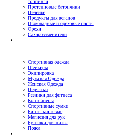
топпинги
Протеиновые батончики
Печенье
Продукты для веганов
Шоколадные и ореховые пасты
Орехи
Сахарозаменители
Спортивная одежда
Шейкеры
Экипировка
Мужская Одежда
Женская Одежда
Перчатки
Резинки для фитнеса
Контейнеры
Спортивные сумки
Бинты кистевые
Магнезия для рук
Бутылки для питья
Пояса