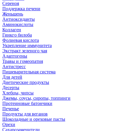
Сереноя
Поддержка печени
Женьшень
Антиоксиданты
Аминокислоты
Коллаген
Гинкго билоба
Фолиевая кислота
Укрепление иммунитета
Экстракт зеленого чая
Адаптогены
Травы и гомеопатия
Антистресс
Пищеварительная система
Для детей
Диетические продукты
Десерты
Хлебцы, чипсы
Джемы, соусы, сиропы, топпинги
Протеиновые батончики
Печенье
Продукты для веганов
Шоколадные и ореховые пасты
Орехи
Сахарозаменители