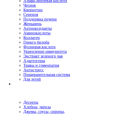
Альфа-липоевая кислота
Чеснок
Кверцетин
Сереноя
Поддержка печени
Женьшень
Антиоксиданты
Аминокислоты
Коллаген
Гинкго билоба
Фолиевая кислота
Укрепление иммунитета
Экстракт зеленого чая
Адаптогены
Травы и гомеопатия
Антистресс
Пищеварительная система
Для детей
Десерты
Хлебцы, чипсы
Джемы, соусы, сиропы,