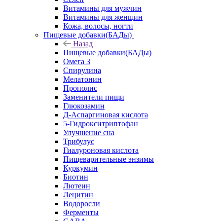
Витамины для мужчин
Витамины для женщин
Кожа, волосы, ногти
Пищевые добавки(БАДы)
Назад
Пищевые добавки(БАДы)
Омега 3
Спирулина
Мелатонин
Прополис
Заменители пищи
Глюкозамин
Д-Аспаргиновая кислота
5-Гидрокситриптофан
Улучшение сна
Трибулус
Гиалуроновая кислота
Пищеварительные энзимы
Куркумин
Биотин
Лютеин
Лецитин
Водоросли
Ферменты