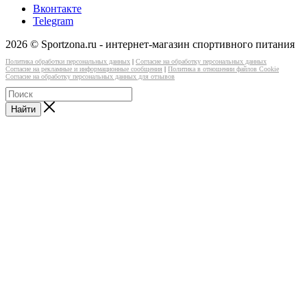
Вконтакте
Telegram
2026 © Sportzona.ru - интернет-магазин спортивного питания
Политика обработки персональных данных
|
Согласие на обработку персональных данных
Согласие на рекламные и информационные сообщения
|
Политика в отношении файлов Cookie
Согласие на обработку персональных данных для отзывов
Найти