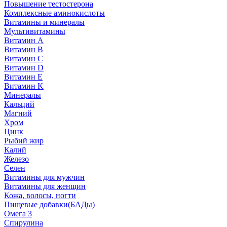
Повышение тестостерона
Комплексные аминокислоты
Витамины и минералы
Мультивитамины
Витамин A
Витамин B
Витамин C
Витамин D
Витамин E
Витамин K
Минералы
Кальций
Магний
Хром
Цинк
Рыбий жир
Калий
Железо
Селен
Витамины для мужчин
Витамины для женщин
Кожа, волосы, ногти
Пищевые добавки(БАДы)
Омега 3
Спирулина