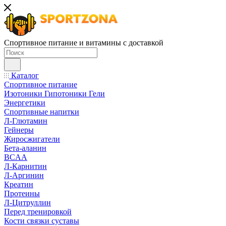
Спортивное питание и витамины с доставкой
Каталог
Спортивное питание
Изотоники Гипотоники Гели
Энергетики
Спортивные напитки
Л-Глютамин
Гейнеры
Жиросжигатели
Бета-аланин
BCAA
Л-Карнитин
Л-Аргинин
Креатин
Протеины
Л-Цитруллин
Перед тренировкой
Кости связки суставы