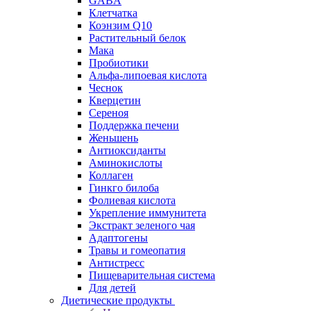
GABA
Клетчатка
Коэнзим Q10
Растительный белок
Мака
Пробиотики
Альфа-липоевая кислота
Чеснок
Кверцетин
Сереноя
Поддержка печени
Женьшень
Антиоксиданты
Аминокислоты
Коллаген
Гинкго билоба
Фолиевая кислота
Укрепление иммунитета
Экстракт зеленого чая
Адаптогены
Травы и гомеопатия
Антистресс
Пищеварительная система
Для детей
Диетические продукты