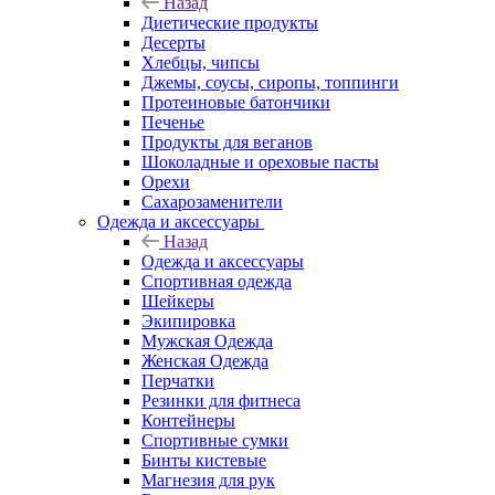
Назад
Диетические продукты
Десерты
Хлебцы, чипсы
Джемы, соусы, сиропы, топпинги
Протеиновые батончики
Печенье
Продукты для веганов
Шоколадные и ореховые пасты
Орехи
Сахарозаменители
Одежда и аксессуары
Назад
Одежда и аксессуары
Спортивная одежда
Шейкеры
Экипировка
Мужская Одежда
Женская Одежда
Перчатки
Резинки для фитнеса
Контейнеры
Спортивные сумки
Бинты кистевые
Магнезия для рук