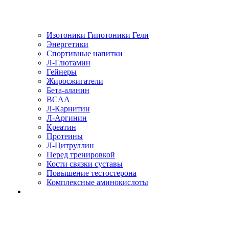
Изотоники Гипотоники Гели
Энергетики
Спортивные напитки
Л-Глютамин
Гейнеры
Жиросжигатели
Бета-аланин
BCAA
Л-Карнитин
Л-Аргинин
Креатин
Протеины
Л-Цитруллин
Перед тренировкой
Кости связки суставы
Повышение тестостерона
Комплексные аминокислоты