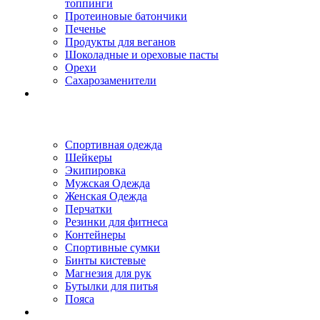
топпинги
Протеиновые батончики
Печенье
Продукты для веганов
Шоколадные и ореховые пасты
Орехи
Сахарозаменители
Спортивная одежда
Шейкеры
Экипировка
Мужская Одежда
Женская Одежда
Перчатки
Резинки для фитнеса
Контейнеры
Спортивные сумки
Бинты кистевые
Магнезия для рук
Бутылки для питья
Пояса