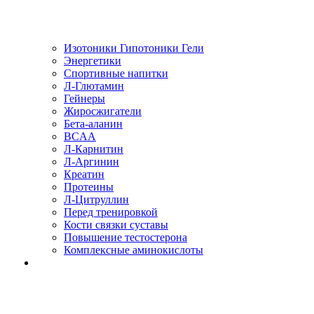
Изотоники Гипотоники Гели
Энергетики
Спортивные напитки
Л-Глютамин
Гейнеры
Жиросжигатели
Бета-аланин
BCAA
Л-Карнитин
Л-Аргинин
Креатин
Протеины
Л-Цитруллин
Перед тренировкой
Кости связки суставы
Повышение тестостерона
Комплексные аминокислоты