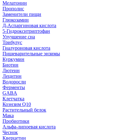
Мелатонин
Прополис
Заменители пищи
Глюкозамин
Д-Аспаргиновая кислота
5-Гидрокситриптофан
Улучшение сна
Трибулус
Гиалуроновая кислота
Пищеварительные энзимы
Куркумин
Биотин
Лютеин
Лецитин
Водоросли
Ферменты
GABA
Клетчатка
Коэнзим Q10
Растительный белок
Мака
Пробиотики
Альфа-липоевая кислота
Чеснок
Кверцетин