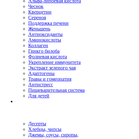
Альфа-липоевая кислота
Чеснок
Кверцетин
Сереноя
Поддержка печени
Женьшень
Антиоксиданты
Аминокислоты
Коллаген
Гинкго билоба
Фолиевая кислота
Укрепление иммунитета
Экстракт зеленого чая
Адаптогены
Травы и гомеопатия
Антистресс
Пищеварительная система
Для детей
Десерты
Хлебцы, чипсы
Джемы, соусы, сиропы,