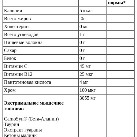
нормы*
Калории
5 ккал
Всего жиров
0г
Холестерин
0 мг
Всего углеводов
1 г
Пищевые волокна
0 г
Сахар
0 г
Белок
0 г
Витамин С
45 мг
Витамин B12
25 мкг
Пантотеновая кислота
4 мг
Хром
100 мкг
3055 мг
Экстримальное мышечное
топливо:
CarnoSyn® (Бета-Аланин)
Таурин
Экстракт гуараны
Кетоны малины