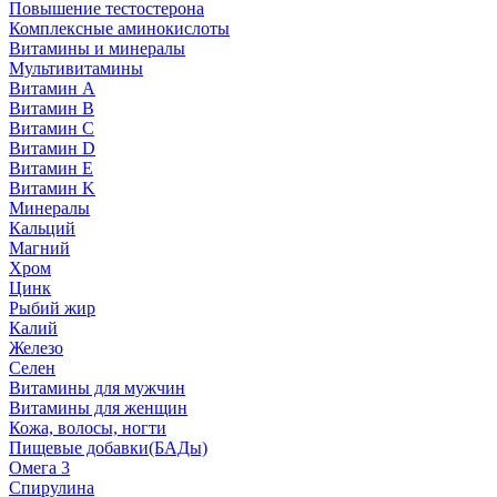
Повышение тестостерона
Комплексные аминокислоты
Витамины и минералы
Мультивитамины
Витамин A
Витамин B
Витамин C
Витамин D
Витамин E
Витамин K
Минералы
Кальций
Магний
Хром
Цинк
Рыбий жир
Калий
Железо
Селен
Витамины для мужчин
Витамины для женщин
Кожа, волосы, ногти
Пищевые добавки(БАДы)
Омега 3
Спирулина