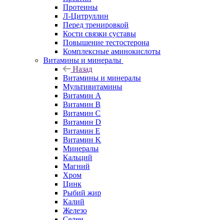
Протеины
Л-Цитруллин
Перед тренировкой
Кости связки суставы
Повышение тестостерона
Комплексные аминокислоты
Витамины и минералы
Назад
Витамины и минералы
Мультивитамины
Витамин A
Витамин B
Витамин C
Витамин D
Витамин E
Витамин K
Минералы
Кальций
Магний
Хром
Цинк
Рыбий жир
Калий
Железо
Селен