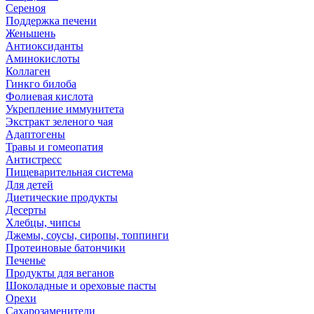
Сереноя
Поддержка печени
Женьшень
Антиоксиданты
Аминокислоты
Коллаген
Гинкго билоба
Фолиевая кислота
Укрепление иммунитета
Экстракт зеленого чая
Адаптогены
Травы и гомеопатия
Антистресс
Пищеварительная система
Для детей
Диетические продукты
Десерты
Хлебцы, чипсы
Джемы, соусы, сиропы, топпинги
Протеиновые батончики
Печенье
Продукты для веганов
Шоколадные и ореховые пасты
Орехи
Сахарозаменители