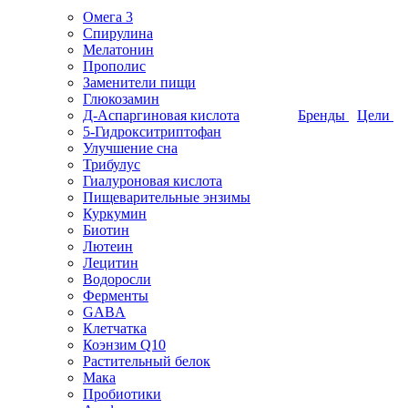
Омега 3
Спирулина
Мелатонин
Прополис
Заменители пищи
Глюкозамин
Д-Аспаргиновая кислота
Бренды
Цели
5-Гидрокситриптофан
Улучшение сна
Трибулус
Гиалуроновая кислота
Пищеварительные энзимы
Куркумин
Биотин
Лютеин
Лецитин
Водоросли
Ферменты
GABA
Клетчатка
Коэнзим Q10
Растительный белок
Мака
Пробиотики