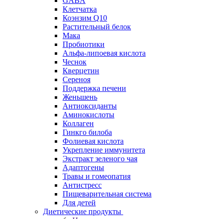
GABA
Клетчатка
Коэнзим Q10
Растительный белок
Мака
Пробиотики
Альфа-липоевая кислота
Чеснок
Кверцетин
Сереноя
Поддержка печени
Женьшень
Антиоксиданты
Аминокислоты
Коллаген
Гинкго билоба
Фолиевая кислота
Укрепление иммунитета
Экстракт зеленого чая
Адаптогены
Травы и гомеопатия
Антистресс
Пищеварительная система
Для детей
Диетические продукты