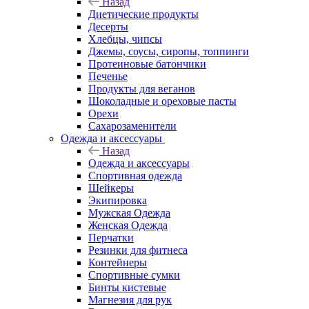
Назад
Диетические продукты
Десерты
Хлебцы, чипсы
Джемы, соусы, сиропы, топпинги
Протеиновые батончики
Печенье
Продукты для веганов
Шоколадные и ореховые пасты
Орехи
Сахарозаменители
Одежда и аксессуары
Назад
Одежда и аксессуары
Спортивная одежда
Шейкеры
Экипировка
Мужская Одежда
Женская Одежда
Перчатки
Резинки для фитнеса
Контейнеры
Спортивные сумки
Бинты кистевые
Магнезия для рук