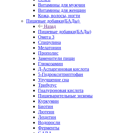
Витамины для мужчин
Витамины для женщин
Кожа, волосы, ногти
Пищевые добавки(БАДы)
Назад
Пищевые добавки(БАДы)
Омега 3
Спирулина
Мелатонин
Прополис
Заменители пищи
Глюкозамин
Д-Аспаргиновая кислота
5-Гидрокситриптофан
Улучшение сна
Трибулус
Гиалуроновая кислота
Пищеварительные энзимы
Куркумин
Биотин
Лютеин
Лецитин
Водоросли
Ферменты