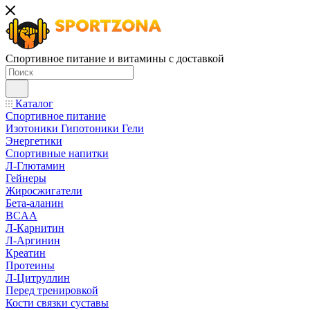
Спортивное питание и витамины с доставкой
Каталог
Спортивное питание
Изотоники Гипотоники Гели
Энергетики
Спортивные напитки
Л-Глютамин
Гейнеры
Жиросжигатели
Бета-аланин
BCAA
Л-Карнитин
Л-Аргинин
Креатин
Протеины
Л-Цитруллин
Перед тренировкой
Кости связки суставы