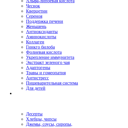
Альфа-липоевая кислота
Чеснок
Кверцетин
Сереноя
Поддержка печени
Женьшень
Антиоксиданты
Аминокислоты
Коллаген
Гинкго билоба
Фолиевая кислота
Укрепление иммунитета
Экстракт зеленого чая
Адаптогены
Травы и гомеопатия
Антистресс
Пищеварительная система
Для детей
Десерты
Хлебцы, чипсы
Джемы, соусы, сиропы,