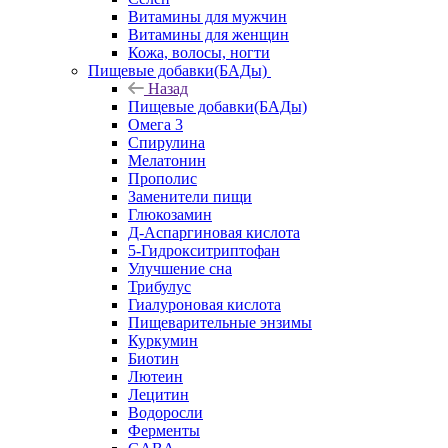
Витамины для мужчин
Витамины для женщин
Кожа, волосы, ногти
Пищевые добавки(БАДы)
Назад
Пищевые добавки(БАДы)
Омега 3
Спирулина
Мелатонин
Прополис
Заменители пищи
Глюкозамин
Д-Аспаргиновая кислота
5-Гидрокситриптофан
Улучшение сна
Трибулус
Гиалуроновая кислота
Пищеварительные энзимы
Куркумин
Биотин
Лютеин
Лецитин
Водоросли
Ферменты