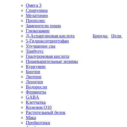
Омега 3
Спирулина
Мелатонин
Прополис
Заменители пищи
Глюкозамин
Д-Аспаргиновая кислота
Бренды
Цели
5-Гидрокситриптофан
Улучшение сна
Трибулус
Гиалуроновая кислота
Пищеварительные энзимы
Куркумин
Биотин
Лютеин
Лецитин
Водоросли
Ферменты
GABA
Клетчатка
Коэнзим Q10
Растительный белок
Мака
Пробиотики