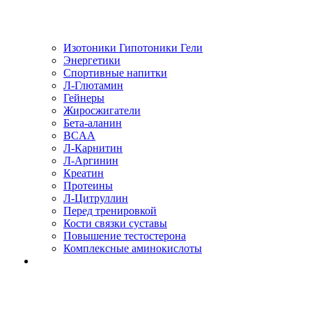
Изотоники Гипотоники Гели
Энергетики
Спортивные напитки
Л-Глютамин
Гейнеры
Жиросжигатели
Бета-аланин
BCAA
Л-Карнитин
Л-Аргинин
Креатин
Протеины
Л-Цитруллин
Перед тренировкой
Кости связки суставы
Повышение тестостерона
Комплексные аминокислоты