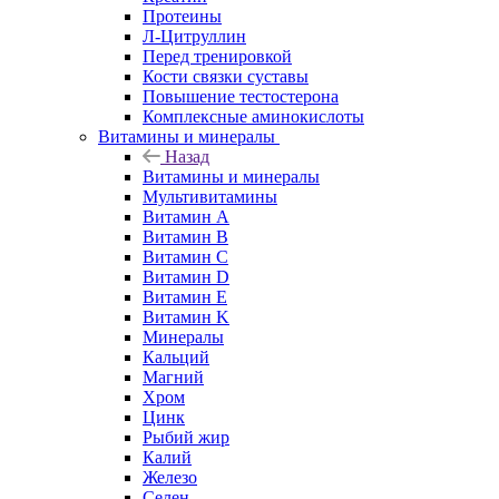
Протеины
Л-Цитруллин
Перед тренировкой
Кости связки суставы
Повышение тестостерона
Комплексные аминокислоты
Витамины и минералы
Назад
Витамины и минералы
Мультивитамины
Витамин A
Витамин B
Витамин C
Витамин D
Витамин E
Витамин K
Минералы
Кальций
Магний
Хром
Цинк
Рыбий жир
Калий
Железо
Селен