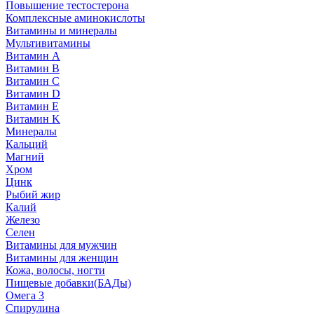
Повышение тестостерона
Комплексные аминокислоты
Витамины и минералы
Мультивитамины
Витамин A
Витамин B
Витамин C
Витамин D
Витамин E
Витамин K
Минералы
Кальций
Магний
Хром
Цинк
Рыбий жир
Калий
Железо
Селен
Витамины для мужчин
Витамины для женщин
Кожа, волосы, ногти
Пищевые добавки(БАДы)
Омега 3
Спирулина