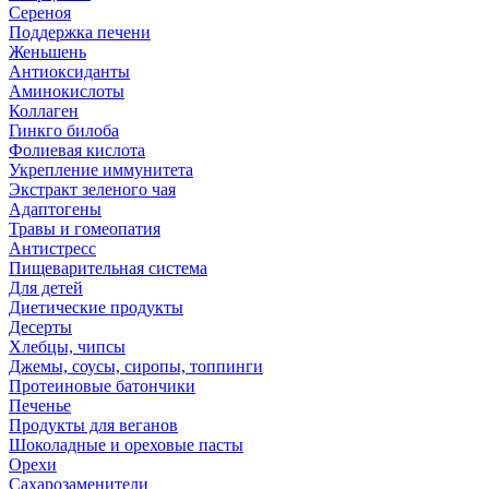
Сереноя
Поддержка печени
Женьшень
Антиоксиданты
Аминокислоты
Коллаген
Гинкго билоба
Фолиевая кислота
Укрепление иммунитета
Экстракт зеленого чая
Адаптогены
Травы и гомеопатия
Антистресс
Пищеварительная система
Для детей
Диетические продукты
Десерты
Хлебцы, чипсы
Джемы, соусы, сиропы, топпинги
Протеиновые батончики
Печенье
Продукты для веганов
Шоколадные и ореховые пасты
Орехи
Сахарозаменители