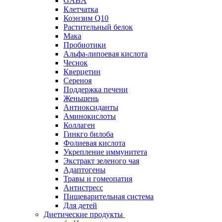
GABA
Клетчатка
Коэнзим Q10
Растительный белок
Мака
Пробиотики
Альфа-липоевая кислота
Чеснок
Кверцетин
Сереноя
Поддержка печени
Женьшень
Антиоксиданты
Аминокислоты
Коллаген
Гинкго билоба
Фолиевая кислота
Укрепление иммунитета
Экстракт зеленого чая
Адаптогены
Травы и гомеопатия
Антистресс
Пищеварительная система
Для детей
Диетические продукты