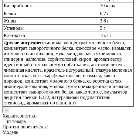
Калорийность
70 ккал
Белки
6,7 г
Жиры
3,6 г
Углеводы
5 г
Клетчатка
16,7 г
Другие ингредиенты:
вода, концентрат молочного белка,
концентрат сывороточного белка, кокосовое масло, изомальт,
изомальтоолигосахарид, мука миндальная, сухое молоко,
глицерин, аллюлоза, сорбитоловый сироп, ароматизатор
идентичный натуральному, сорбат калия, антиокислитель
лимонная кислота, краситель натуральный, глазурь молочная
кондитерская без сахара(какао-масло, изомальт, какао-
порошок, концентрат молочного белка, сыворотка сухая
деминерализованная, молоко сухое обезжиренное и цельное,
концентрат сывороточного белка, какао тертое, эмульгатор
лецитин соевый E322, натуральный подсластитель
стевиозид, ароматизатор ванилин).
Характеристики
Тип товара
Протеиновое печенье
Модель