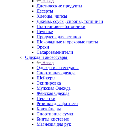
Назад
Диетические продукты
Десерты
Хлебцы, чипсы
Джемы, соусы, сиропы, топпинги
Протеиновые батончики
Печенье
Продукты для веганов
Шоколадные и ореховые пасты
Орехи
Сахарозаменители
Одежда и аксессуары
Назад
Одежда и аксессуары
Спортивная одежда
Шейкеры
Экипировка
Мужская Одежда
Женская Одежда
Перчатки
Резинки для фитнеса
Контейнеры
Спортивные сумки
Бинты кистевые
Магнезия для рук