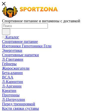
Спортивное питание и витамины с доставкой
Каталог
Спортивное питание
Изотоники Гипотоники Гели
Энергетики
Спортивные напитки
Л-Глютамин
Гейнеры
Жиросжигатели
Бета-аланин
BCAA
Л-Карнитин
Л-Аргинин
Креатин
Протеины
Л-Цитруллин
Перед тренировкой
Кости связки суставы