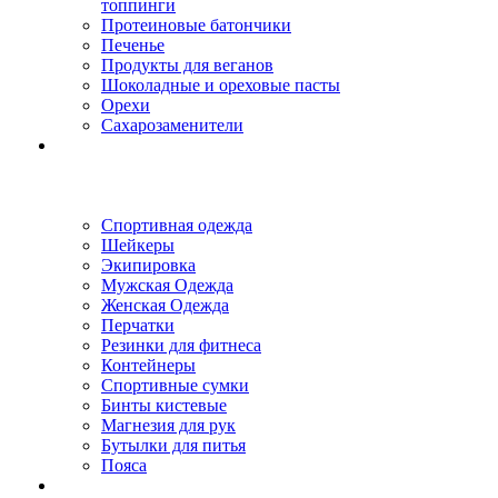
топпинги
Протеиновые батончики
Печенье
Продукты для веганов
Шоколадные и ореховые пасты
Орехи
Сахарозаменители
Спортивная одежда
Шейкеры
Экипировка
Мужская Одежда
Женская Одежда
Перчатки
Резинки для фитнеса
Контейнеры
Спортивные сумки
Бинты кистевые
Магнезия для рук
Бутылки для питья
Пояса