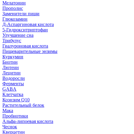
Мелатонин
Прополис
Заменители пищи
Глюкозамин
Д-Аспаргиновая кислота
5-Гидрокситриптофан
Улучшение сна
Трибулус
Гиалуроновая кислота
Пищеварительные энзимы
Куркумин
Биотин
Лютеин
Лецитин
Водоросли
Ферменты
GABA
Клетчатка
Коэнзим Q10
Растительный белок
Мака
Пробиотики
Альфа-липоевая кислота
Чеснок
Кверцетин