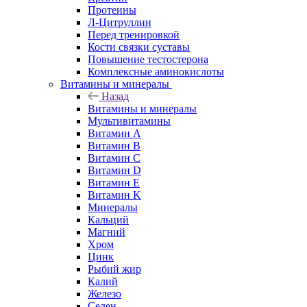
Протеины
Л-Цитруллин
Перед тренировкой
Кости связки суставы
Повышение тестостерона
Комплексные аминокислоты
Витамины и минералы
Назад
Витамины и минералы
Мультивитамины
Витамин A
Витамин B
Витамин C
Витамин D
Витамин E
Витамин K
Минералы
Кальций
Магний
Хром
Цинк
Рыбий жир
Калий
Железо
Селен