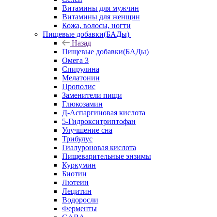
Витамины для мужчин
Витамины для женщин
Кожа, волосы, ногти
Пищевые добавки(БАДы)
Назад
Пищевые добавки(БАДы)
Омега 3
Спирулина
Мелатонин
Прополис
Заменители пищи
Глюкозамин
Д-Аспаргиновая кислота
5-Гидрокситриптофан
Улучшение сна
Трибулус
Гиалуроновая кислота
Пищеварительные энзимы
Куркумин
Биотин
Лютеин
Лецитин
Водоросли
Ферменты