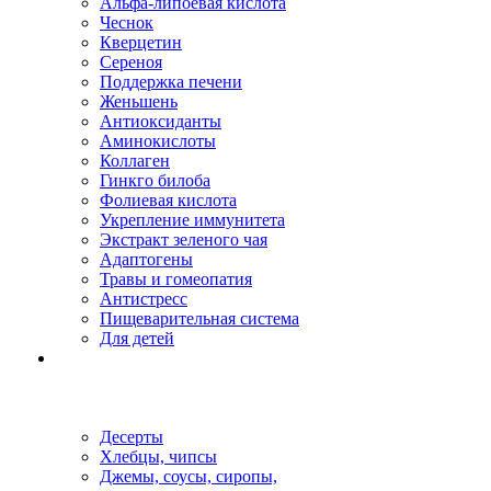
Альфа-липоевая кислота
Чеснок
Кверцетин
Сереноя
Поддержка печени
Женьшень
Антиоксиданты
Аминокислоты
Коллаген
Гинкго билоба
Фолиевая кислота
Укрепление иммунитета
Экстракт зеленого чая
Адаптогены
Травы и гомеопатия
Антистресс
Пищеварительная система
Для детей
Десерты
Хлебцы, чипсы
Джемы, соусы, сиропы,