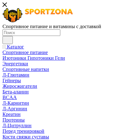
Спортивное питание и витамины с доставкой
Каталог
Спортивное питание
Изотоники Гипотоники Гели
Энергетики
Спортивные напитки
Л-Глютамин
Гейнеры
Жиросжигатели
Бета-аланин
BCAA
Л-Карнитин
Л-Аргинин
Креатин
Протеины
Л-Цитруллин
Перед тренировкой
Кости связки суставы