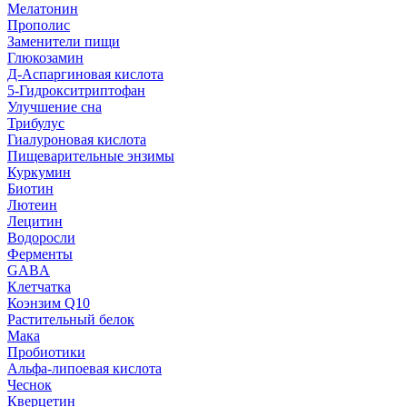
Мелатонин
Прополис
Заменители пищи
Глюкозамин
Д-Аспаргиновая кислота
5-Гидрокситриптофан
Улучшение сна
Трибулус
Гиалуроновая кислота
Пищеварительные энзимы
Куркумин
Биотин
Лютеин
Лецитин
Водоросли
Ферменты
GABA
Клетчатка
Коэнзим Q10
Растительный белок
Мака
Пробиотики
Альфа-липоевая кислота
Чеснок
Кверцетин