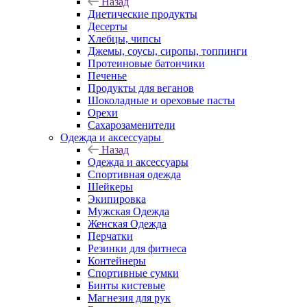
Назад
Диетические продукты
Десерты
Хлебцы, чипсы
Джемы, соусы, сиропы, топпинги
Протеиновые батончики
Печенье
Продукты для веганов
Шоколадные и ореховые пасты
Орехи
Сахарозаменители
Одежда и аксессуары
Назад
Одежда и аксессуары
Спортивная одежда
Шейкеры
Экипировка
Мужская Одежда
Женская Одежда
Перчатки
Резинки для фитнеса
Контейнеры
Спортивные сумки
Бинты кистевые
Магнезия для рук