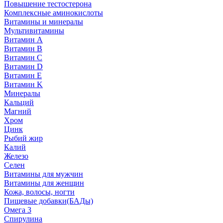
Повышение тестостерона
Комплексные аминокислоты
Витамины и минералы
Мультивитамины
Витамин A
Витамин B
Витамин C
Витамин D
Витамин E
Витамин K
Минералы
Кальций
Магний
Хром
Цинк
Рыбий жир
Калий
Железо
Селен
Витамины для мужчин
Витамины для женщин
Кожа, волосы, ногти
Пищевые добавки(БАДы)
Омега 3
Спирулина