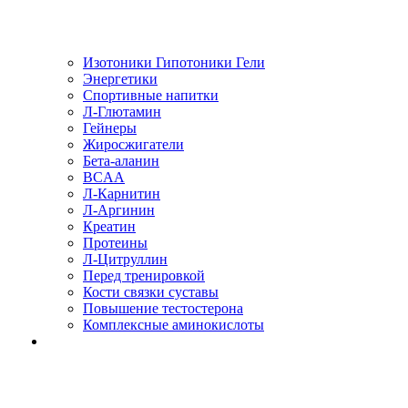
Изотоники Гипотоники Гели
Энергетики
Спортивные напитки
Л-Глютамин
Гейнеры
Жиросжигатели
Бета-аланин
BCAA
Л-Карнитин
Л-Аргинин
Креатин
Протеины
Л-Цитруллин
Перед тренировкой
Кости связки суставы
Повышение тестостерона
Комплексные аминокислоты