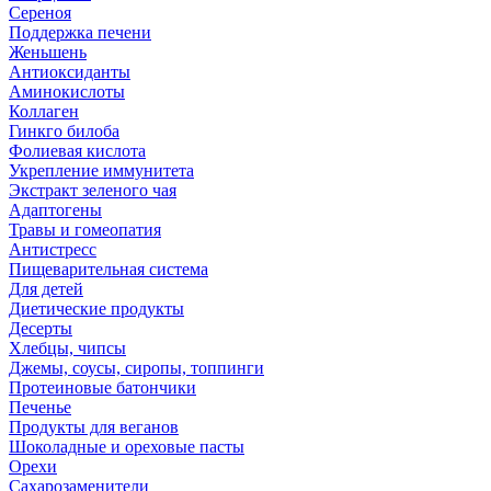
Сереноя
Поддержка печени
Женьшень
Антиоксиданты
Аминокислоты
Коллаген
Гинкго билоба
Фолиевая кислота
Укрепление иммунитета
Экстракт зеленого чая
Адаптогены
Травы и гомеопатия
Антистресс
Пищеварительная система
Для детей
Диетические продукты
Десерты
Хлебцы, чипсы
Джемы, соусы, сиропы, топпинги
Протеиновые батончики
Печенье
Продукты для веганов
Шоколадные и ореховые пасты
Орехи
Сахарозаменители