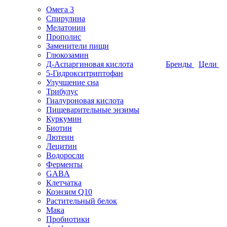
Омега 3
Спирулина
Мелатонин
Прополис
Заменители пищи
Глюкозамин
Д-Аспаргиновая кислота
Бренды
Цели
5-Гидрокситриптофан
Улучшение сна
Трибулус
Гиалуроновая кислота
Пищеварительные энзимы
Куркумин
Биотин
Лютеин
Лецитин
Водоросли
Ферменты
GABA
Клетчатка
Коэнзим Q10
Растительный белок
Мака
Пробиотики