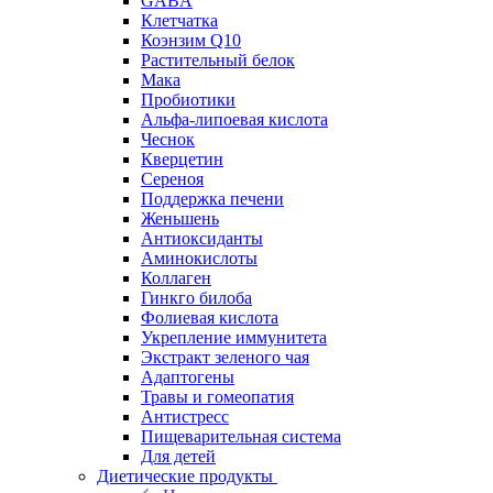
GABA
Клетчатка
Коэнзим Q10
Растительный белок
Мака
Пробиотики
Альфа-липоевая кислота
Чеснок
Кверцетин
Сереноя
Поддержка печени
Женьшень
Антиоксиданты
Аминокислоты
Коллаген
Гинкго билоба
Фолиевая кислота
Укрепление иммунитета
Экстракт зеленого чая
Адаптогены
Травы и гомеопатия
Антистресс
Пищеварительная система
Для детей
Диетические продукты