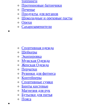
топпинги
Протеиновые батончики
Печенье
Продукты для веганов
Шоколадные и ореховые пасты
Орехи
Сахарозаменители
Спортивная одежда
Шейкеры
Экипировка
Мужская Одежда
Женская Одежда
Перчатки
Резинки для фитнеса
Контейнеры
Спортивные сумки
Бинты кистевые
Магнезия для рук
Бутылки для питья
Пояса