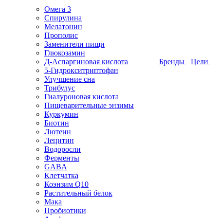
Омега 3
Спирулина
Мелатонин
Прополис
Заменители пищи
Глюкозамин
Д-Аспаргиновая кислота
Бренды
Цели
5-Гидрокситриптофан
Улучшение сна
Трибулус
Гиалуроновая кислота
Пищеварительные энзимы
Куркумин
Биотин
Лютеин
Лецитин
Водоросли
Ферменты
GABA
Клетчатка
Коэнзим Q10
Растительный белок
Мака
Пробиотики