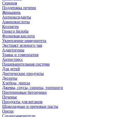
Сереноя
Поддержка печени
Женьшень
Антиоксиданты
Аминокислоты
Коллаген
Гинкго билоба
Фолиевая кислота
Укрепление иммунитета
Экстракт зеленого чая
Адаптогены
Травы и гомеопатия
Антистресс
Пищеварительная система
Для детей
Диетические продукты
Десерты
Хлебцы, чипсы
Джемы, соусы, сиропы, топпинги
Протеиновые батончики
Печенье
Продукты для веганов
Шоколадные и ореховые пасты
Орехи
Сахарозаменители