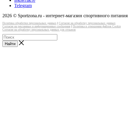
Вконтакте
Telegram
2026 © Sportzona.ru - интернет-магазин спортивного питания
Политика обработки персональных данных
|
Согласие на обработку персональных данных
Согласие на рекламные и информационные сообщения
|
Политика в отношении файлов Cookie
Согласие на обработку персональных данных для отзывов
Найти