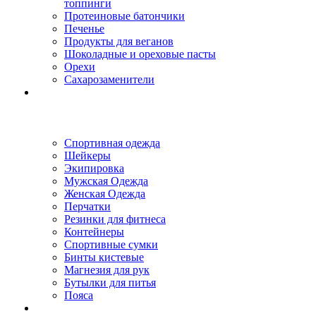
топпинги
Протеиновые батончики
Печенье
Продукты для веганов
Шоколадные и ореховые пасты
Орехи
Сахарозаменители
Спортивная одежда
Шейкеры
Экипировка
Мужская Одежда
Женская Одежда
Перчатки
Резинки для фитнеса
Контейнеры
Спортивные сумки
Бинты кистевые
Магнезия для рук
Бутылки для питья
Пояса