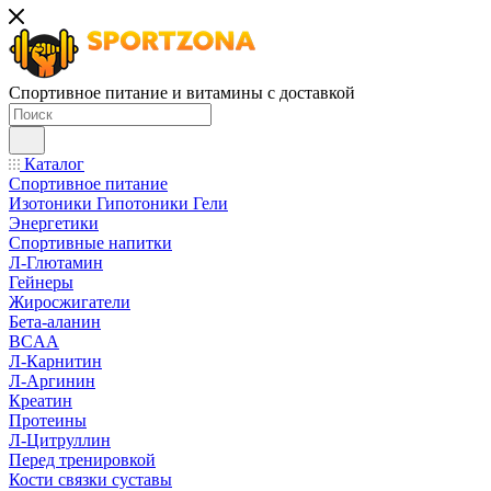
Спортивное питание и витамины с доставкой
Каталог
Спортивное питание
Изотоники Гипотоники Гели
Энергетики
Спортивные напитки
Л-Глютамин
Гейнеры
Жиросжигатели
Бета-аланин
BCAA
Л-Карнитин
Л-Аргинин
Креатин
Протеины
Л-Цитруллин
Перед тренировкой
Кости связки суставы