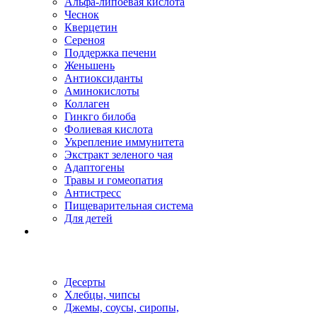
Альфа-липоевая кислота
Чеснок
Кверцетин
Сереноя
Поддержка печени
Женьшень
Антиоксиданты
Аминокислоты
Коллаген
Гинкго билоба
Фолиевая кислота
Укрепление иммунитета
Экстракт зеленого чая
Адаптогены
Травы и гомеопатия
Антистресс
Пищеварительная система
Для детей
Десерты
Хлебцы, чипсы
Джемы, соусы, сиропы,