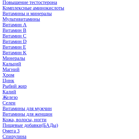
Повышение тестостерона
Комплексные аминокислоты
Витамины и минералы
Мультивитамины
Витамин A
Витамин B
Витамин C
Витамин D
Витамин E
Витамин K
Минералы
Кальций
Магний
Хром
Цинк
Рыбий жир
Калий
Железо
Селен
Витамины для мужчин
Витамины для женщин
Кожа, волосы, ногти
Пищевые добавки(БАДы)
Омега 3
Спирулина