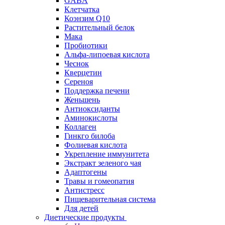
GABA
Клетчатка
Коэнзим Q10
Растительный белок
Мака
Пробиотики
Альфа-липоевая кислота
Чеснок
Кверцетин
Сереноя
Поддержка печени
Женьшень
Антиоксиданты
Аминокислоты
Коллаген
Гинкго билоба
Фолиевая кислота
Укрепление иммунитета
Экстракт зеленого чая
Адаптогены
Травы и гомеопатия
Антистресс
Пищеварительная система
Для детей
Диетические продукты