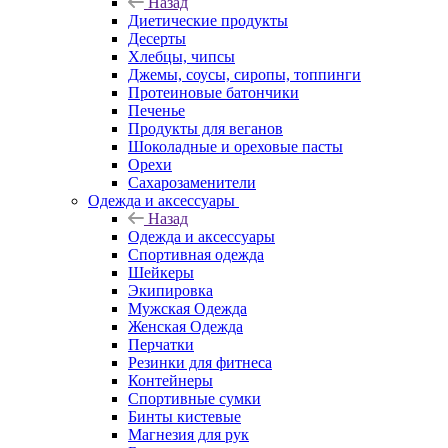
Назад
Диетические продукты
Десерты
Хлебцы, чипсы
Джемы, соусы, сиропы, топпинги
Протеиновые батончики
Печенье
Продукты для веганов
Шоколадные и ореховые пасты
Орехи
Сахарозаменители
Одежда и аксессуары
Назад
Одежда и аксессуары
Спортивная одежда
Шейкеры
Экипировка
Мужская Одежда
Женская Одежда
Перчатки
Резинки для фитнеса
Контейнеры
Спортивные сумки
Бинты кистевые
Магнезия для рук