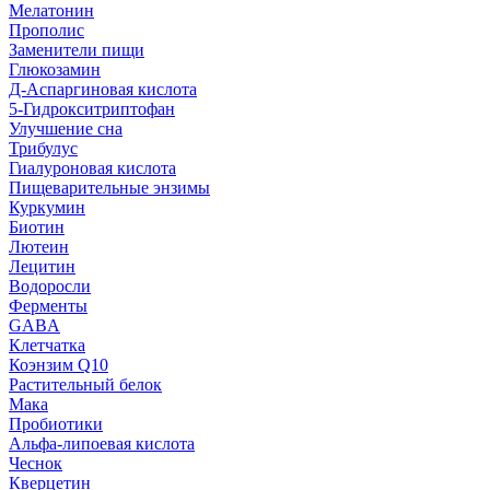
Мелатонин
Прополис
Заменители пищи
Глюкозамин
Д-Аспаргиновая кислота
5-Гидрокситриптофан
Улучшение сна
Трибулус
Гиалуроновая кислота
Пищеварительные энзимы
Куркумин
Биотин
Лютеин
Лецитин
Водоросли
Ферменты
GABA
Клетчатка
Коэнзим Q10
Растительный белок
Мака
Пробиотики
Альфа-липоевая кислота
Чеснок
Кверцетин