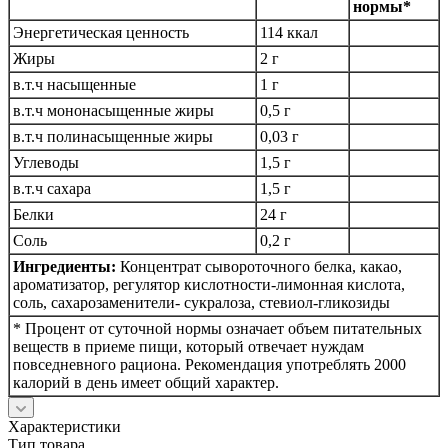
нормы*
Энергетическая ценность
114 ккал
Жиры
2 г
в.т.ч насыщенные
1 г
в.т.ч мононасыщенные жиры
0,5 г
в.т.ч полинасыщенные жиры
0,03 г
Углеводы
1,5 г
в.т.ч сахара
1,5 г
Белки
24 г
Соль
0,2 г
Ингредиенты:
Концентрат сывороточного белка, какао,
ароматизатор, регулятор кислотности-лимонная кислота,
соль, сахарозаменители- сукралоза, стевиол-гликозиды
* Процент от суточной нормы означает объем питательных
веществ в приеме пищи, который отвечает нуждам
повседневного рациона. Рекомендация употреблять 2000
калорий в день имеет общий характер.
Характеристики
Тип товара