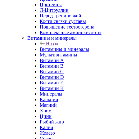
Протеины
Л-Цитруллин
Перед тренировкой
Кости связки суставы
Повышение тестостерона
Комплексные аминокислоты
Витамины и минералы
Назад
Витамины и минералы
Мультивитамины
Витамин A
Витамин B
Витамин C
Витамин D
Витамин E
Витамин K
Минералы
Кальций
Магний
Хром
Цинк
Рыбий жир
Калий
Железо
Селен