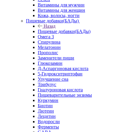
Витамины для мужчин
Витамины для женщин
Кожа, волосы, ногти
Пищевые добавки(БАДы)
Назад
Пищевые добавки(БАДы)
Омега 3
Спирулина
Мелатонин
Прополис
Заменители пищи
Глюкозамин
Д-Аспаргиновая кислота
5-Гидрокситриптофан
Улучшение сна
Трибулус
Гиалуроновая кислота
Пищеварительные энзимы
Куркумин
Биотин
Лютеин
Лецитин
Водоросли
Ферменты