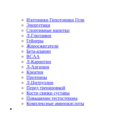
Изотоники Гипотоники Гели
Энергетики
Спортивные напитки
Л-Глютамин
Гейнеры
Жиросжигатели
Бета-аланин
BCAA
Л-Карнитин
Л-Аргинин
Креатин
Протеины
Л-Цитруллин
Перед тренировкой
Кости связки суставы
Повышение тестостерона
Комплексные аминокислоты