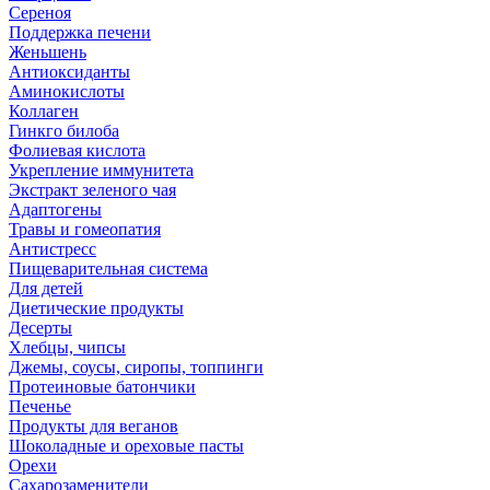
Сереноя
Поддержка печени
Женьшень
Антиоксиданты
Аминокислоты
Коллаген
Гинкго билоба
Фолиевая кислота
Укрепление иммунитета
Экстракт зеленого чая
Адаптогены
Травы и гомеопатия
Антистресс
Пищеварительная система
Для детей
Диетические продукты
Десерты
Хлебцы, чипсы
Джемы, соусы, сиропы, топпинги
Протеиновые батончики
Печенье
Продукты для веганов
Шоколадные и ореховые пасты
Орехи
Сахарозаменители