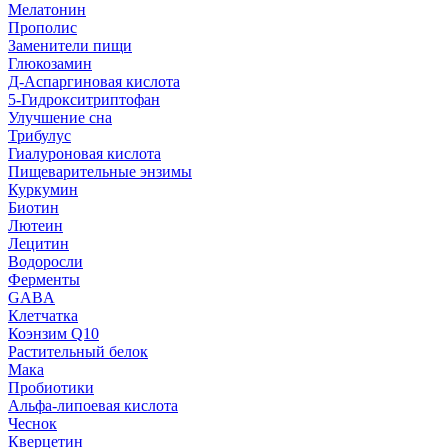
Мелатонин
Прополис
Заменители пищи
Глюкозамин
Д-Аспаргиновая кислота
5-Гидрокситриптофан
Улучшение сна
Трибулус
Гиалуроновая кислота
Пищеварительные энзимы
Куркумин
Биотин
Лютеин
Лецитин
Водоросли
Ферменты
GABA
Клетчатка
Коэнзим Q10
Растительный белок
Мака
Пробиотики
Альфа-липоевая кислота
Чеснок
Кверцетин