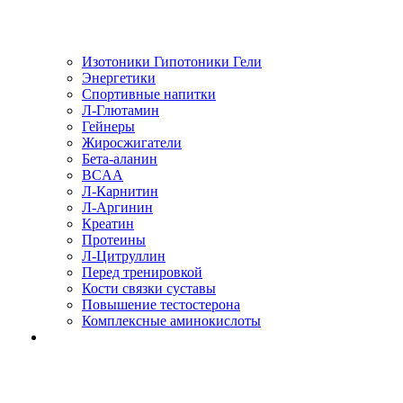
Изотоники Гипотоники Гели
Энергетики
Спортивные напитки
Л-Глютамин
Гейнеры
Жиросжигатели
Бета-аланин
BCAA
Л-Карнитин
Л-Аргинин
Креатин
Протеины
Л-Цитруллин
Перед тренировкой
Кости связки суставы
Повышение тестостерона
Комплексные аминокислоты