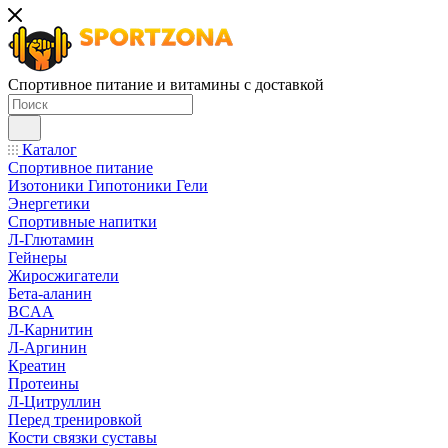
Спортивное питание и витамины с доставкой
Каталог
Спортивное питание
Изотоники Гипотоники Гели
Энергетики
Спортивные напитки
Л-Глютамин
Гейнеры
Жиросжигатели
Бета-аланин
BCAA
Л-Карнитин
Л-Аргинин
Креатин
Протеины
Л-Цитруллин
Перед тренировкой
Кости связки суставы