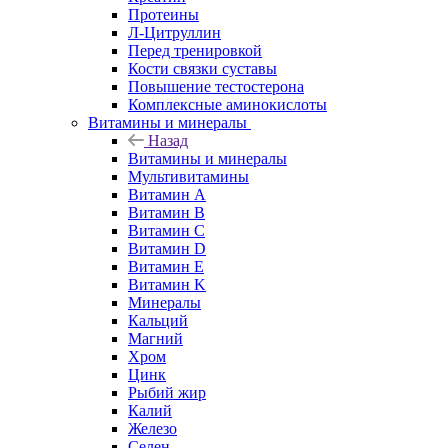
Протеины
Л-Цитруллин
Перед тренировкой
Кости связки суставы
Повышение тестостерона
Комплексные аминокислоты
Витамины и минералы
Назад
Витамины и минералы
Мультивитамины
Витамин A
Витамин B
Витамин C
Витамин D
Витамин E
Витамин K
Минералы
Кальций
Магний
Хром
Цинк
Рыбий жир
Калий
Железо
Селен