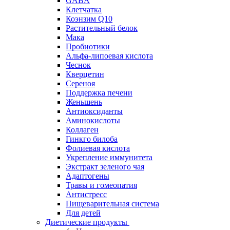
GABA
Клетчатка
Коэнзим Q10
Растительный белок
Мака
Пробиотики
Альфа-липоевая кислота
Чеснок
Кверцетин
Сереноя
Поддержка печени
Женьшень
Антиоксиданты
Аминокислоты
Коллаген
Гинкго билоба
Фолиевая кислота
Укрепление иммунитета
Экстракт зеленого чая
Адаптогены
Травы и гомеопатия
Антистресс
Пищеварительная система
Для детей
Диетические продукты