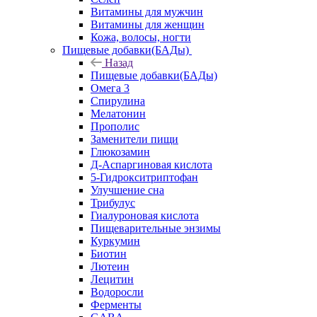
Витамины для мужчин
Витамины для женщин
Кожа, волосы, ногти
Пищевые добавки(БАДы)
Назад
Пищевые добавки(БАДы)
Омега 3
Спирулина
Мелатонин
Прополис
Заменители пищи
Глюкозамин
Д-Аспаргиновая кислота
5-Гидрокситриптофан
Улучшение сна
Трибулус
Гиалуроновая кислота
Пищеварительные энзимы
Куркумин
Биотин
Лютеин
Лецитин
Водоросли
Ферменты