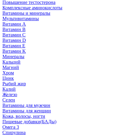
Повышение тестостерона
Комплексные аминокислоты
Витамины и минералы
Мультивитамины
Витамин A
Витамин B
Витамин C
Витамин D
Витамин E
Витамин K
Минералы
Кальций
Магний
Хром
Цинк
Рыбий жир
Калий
Железо
Селен
Витамины для мужчин
Витамины для женщин
Кожа, волосы, ногти
Пищевые добавки(БАДы)
Омега 3
Спирулина