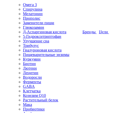
Омега 3
Спирулина
Мелатонин
Прополис
Заменители пищи
Глюкозамин
Д-Аспаргиновая кислота
Бренды
Цели
5-Гидрокситриптофан
Улучшение сна
Трибулус
Гиалуроновая кислота
Пищеварительные энзимы
Куркумин
Биотин
Лютеин
Лецитин
Водоросли
Ферменты
GABA
Клетчатка
Коэнзим Q10
Растительный белок
Мака
Пробиотики