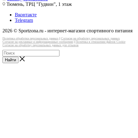
Тюмень, ТРЦ "Гудвин", 1 этаж
Вконтакте
Telegram
2026 © Sportzona.ru - интернет-магазин спортивного питания
Политика обработки персональных данных
|
Согласие на обработку персональных данных
Согласие на рекламные и информационные сообщения
|
Политика в отношении файлов Cookie
Согласие на обработку персональных данных для отзывов
Найти