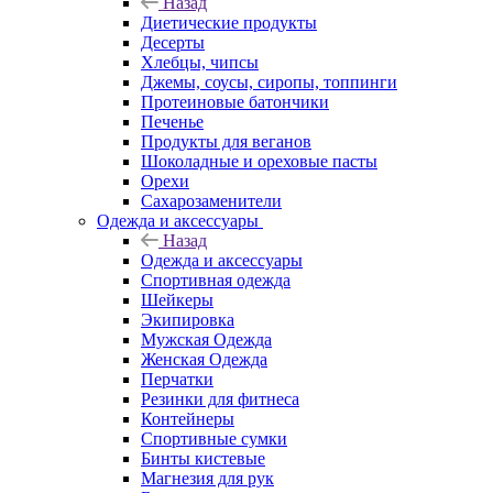
Назад
Диетические продукты
Десерты
Хлебцы, чипсы
Джемы, соусы, сиропы, топпинги
Протеиновые батончики
Печенье
Продукты для веганов
Шоколадные и ореховые пасты
Орехи
Сахарозаменители
Одежда и аксессуары
Назад
Одежда и аксессуары
Спортивная одежда
Шейкеры
Экипировка
Мужская Одежда
Женская Одежда
Перчатки
Резинки для фитнеса
Контейнеры
Спортивные сумки
Бинты кистевые
Магнезия для рук