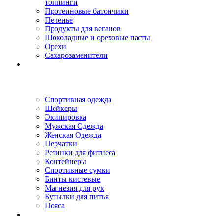
топпинги
Протеиновые батончики
Печенье
Продукты для веганов
Шоколадные и ореховые пасты
Орехи
Сахарозаменители
Спортивная одежда
Шейкеры
Экипировка
Мужская Одежда
Женская Одежда
Перчатки
Резинки для фитнеса
Контейнеры
Спортивные сумки
Бинты кистевые
Магнезия для рук
Бутылки для питья
Пояса