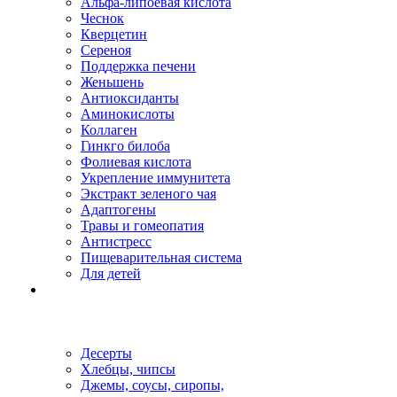
Альфа-липоевая кислота
Чеснок
Кверцетин
Сереноя
Поддержка печени
Женьшень
Антиоксиданты
Аминокислоты
Коллаген
Гинкго билоба
Фолиевая кислота
Укрепление иммунитета
Экстракт зеленого чая
Адаптогены
Травы и гомеопатия
Антистресс
Пищеварительная система
Для детей
Десерты
Хлебцы, чипсы
Джемы, соусы, сиропы,