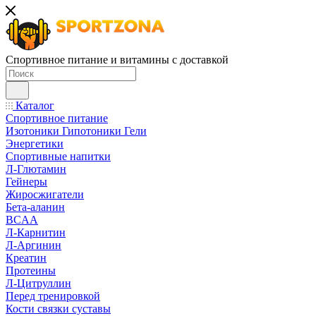
Спортивное питание и витамины с доставкой
Каталог
Спортивное питание
Изотоники Гипотоники Гели
Энергетики
Спортивные напитки
Л-Глютамин
Гейнеры
Жиросжигатели
Бета-аланин
BCAA
Л-Карнитин
Л-Аргинин
Креатин
Протеины
Л-Цитруллин
Перед тренировкой
Кости связки суставы