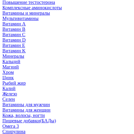
Повышение тестостерона
Комплексные аминокислоты
Витамины и минералы
Мультивитамины
Витамин A
Витамин B
Витамин C
Витамин D
Витамин E
Витамин K
Минералы
Кальций
Магний
Хром
Цинк
Рыбий жир
Калий
Железо
Селен
Витамины для мужчин
Витамины для женщин
Кожа, волосы, ногти
Пищевые добавки(БАДы)
Омега 3
Спирулина