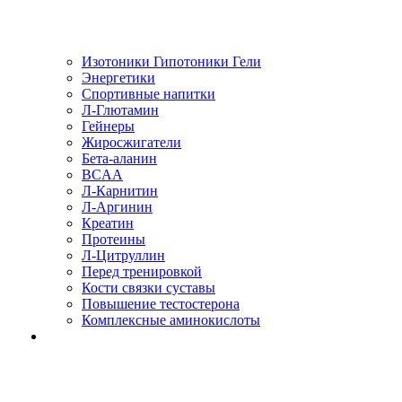
Изотоники Гипотоники Гели
Энергетики
Спортивные напитки
Л-Глютамин
Гейнеры
Жиросжигатели
Бета-аланин
BCAA
Л-Карнитин
Л-Аргинин
Креатин
Протеины
Л-Цитруллин
Перед тренировкой
Кости связки суставы
Повышение тестостерона
Комплексные аминокислоты