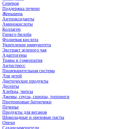
Сереноя
Поддержка печени
Женьшень
Антиоксиданты
Аминокислоты
Коллаген
Гинкго билоба
Фолиевая кислота
Укрепление иммунитета
Экстракт зеленого чая
Адаптогены
Травы и гомеопатия
Антистресс
Пищеварительная система
Для детей
Диетические продукты
Десерты
Хлебцы, чипсы
Джемы, соусы, сиропы, топпинги
Протеиновые батончики
Печенье
Продукты для веганов
Шоколадные и ореховые пасты
Орехи
Сахарозаменители