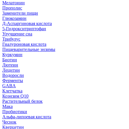
Мелатонин
Прополис
Заменители пищи
Глюкозамин
Д-Аспаргиновая кислота
5-Гидрокситриптофан
Улучшение сна
Трибулус
Гиалуроновая кислота
Пищеварительные энзимы
Куркумин
Биотин
Лютеин
Лецитин
Водоросли
Ферменты
GABA
Клетчатка
Коэнзим Q10
Растительный белок
Мака
Пробиотики
Альфа-липоевая кислота
Чеснок
Кверцетин