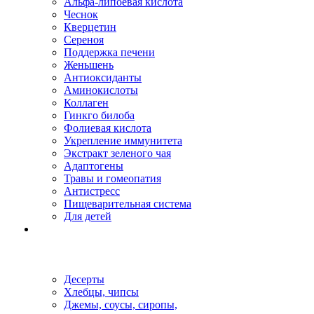
Альфа-липоевая кислота
Чеснок
Кверцетин
Сереноя
Поддержка печени
Женьшень
Антиоксиданты
Аминокислоты
Коллаген
Гинкго билоба
Фолиевая кислота
Укрепление иммунитета
Экстракт зеленого чая
Адаптогены
Травы и гомеопатия
Антистресс
Пищеварительная система
Для детей
Десерты
Хлебцы, чипсы
Джемы, соусы, сиропы,