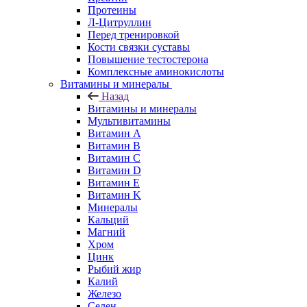
Протеины
Л-Цитруллин
Перед тренировкой
Кости связки суставы
Повышение тестостерона
Комплексные аминокислоты
Витамины и минералы
Назад
Витамины и минералы
Мультивитамины
Витамин A
Витамин B
Витамин C
Витамин D
Витамин E
Витамин K
Минералы
Кальций
Магний
Хром
Цинк
Рыбий жир
Калий
Железо
Селен