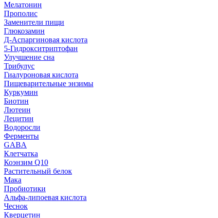
Мелатонин
Прополис
Заменители пищи
Глюкозамин
Д-Аспаргиновая кислота
5-Гидрокситриптофан
Улучшение сна
Трибулус
Гиалуроновая кислота
Пищеварительные энзимы
Куркумин
Биотин
Лютеин
Лецитин
Водоросли
Ферменты
GABA
Клетчатка
Коэнзим Q10
Растительный белок
Мака
Пробиотики
Альфа-липоевая кислота
Чеснок
Кверцетин