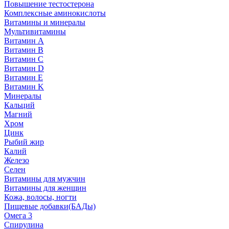
Повышение тестостерона
Комплексные аминокислоты
Витамины и минералы
Мультивитамины
Витамин A
Витамин B
Витамин C
Витамин D
Витамин E
Витамин K
Минералы
Кальций
Магний
Хром
Цинк
Рыбий жир
Калий
Железо
Селен
Витамины для мужчин
Витамины для женщин
Кожа, волосы, ногти
Пищевые добавки(БАДы)
Омега 3
Спирулина