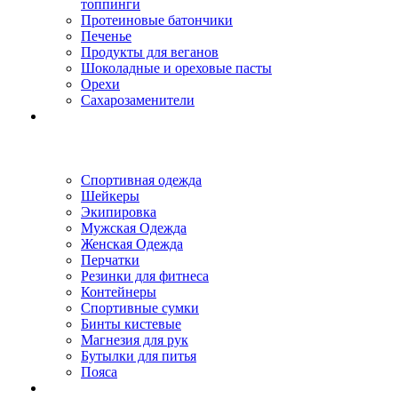
топпинги
Протеиновые батончики
Печенье
Продукты для веганов
Шоколадные и ореховые пасты
Орехи
Сахарозаменители
Спортивная одежда
Шейкеры
Экипировка
Мужская Одежда
Женская Одежда
Перчатки
Резинки для фитнеса
Контейнеры
Спортивные сумки
Бинты кистевые
Магнезия для рук
Бутылки для питья
Пояса