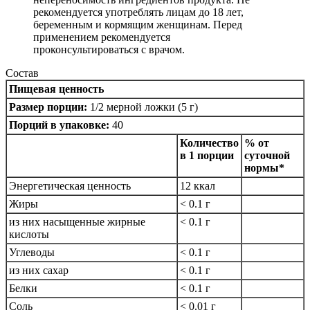
рекомендуется употреблять лицам до 18 лет,
беременным и кормящим женщинам. Перед
применением рекомендуется
проконсультироваться с врачом.
Состав
Пищевая ценность
Размер порции:
1/2 мерной ложки (5 г)
Порций в упаковке:
40
Количество
% от
в 1 порции
суточной
нормы*
Энергетическая ценность
12 ккал
Жиры
< 0.1 г
из них насыщенные жирные
< 0.1 г
кислоты
Углеводы
< 0.1 г
из них сахар
< 0.1 г
Белки
< 0.1 г
Соль
< 0.01 г