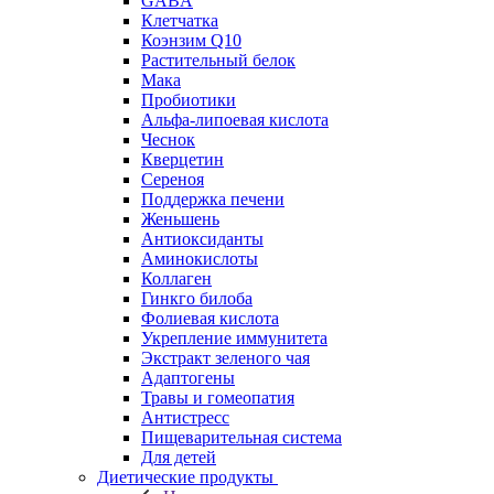
GABA
Клетчатка
Коэнзим Q10
Растительный белок
Мака
Пробиотики
Альфа-липоевая кислота
Чеснок
Кверцетин
Сереноя
Поддержка печени
Женьшень
Антиоксиданты
Аминокислоты
Коллаген
Гинкго билоба
Фолиевая кислота
Укрепление иммунитета
Экстракт зеленого чая
Адаптогены
Травы и гомеопатия
Антистресс
Пищеварительная система
Для детей
Диетические продукты