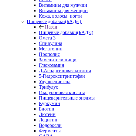
Витамины для мужчин
Витамины для женщин
Кожа, волосы, ногти
Пищевые добавки(БАДы)
Назад
Пищевые добавки(БАДы)
Омега 3
Спирулина
Мелатонин
Прополис
Заменители пищи
Глюкозамин
Д-Аспаргиновая кислота
5-Гидрокситриптофан
Улучшение сна
Трибулус
Гиалуроновая кислота
Пищеварительные энзимы
Куркумин
Биотин
Лютеин
Лецитин
Водоросли
Ферменты