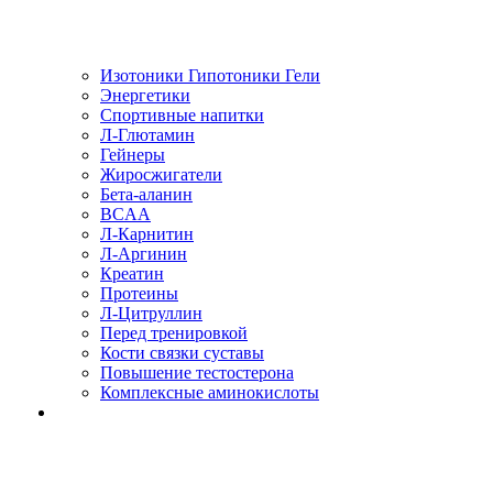
Изотоники Гипотоники Гели
Энергетики
Спортивные напитки
Л-Глютамин
Гейнеры
Жиросжигатели
Бета-аланин
BCAA
Л-Карнитин
Л-Аргинин
Креатин
Протеины
Л-Цитруллин
Перед тренировкой
Кости связки суставы
Повышение тестостерона
Комплексные аминокислоты