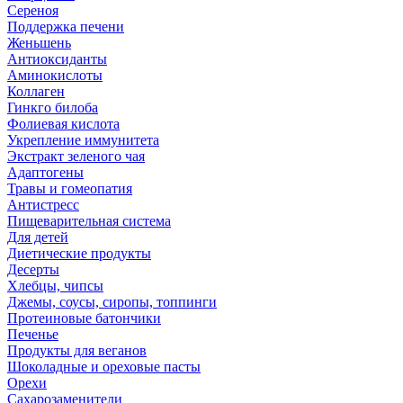
Сереноя
Поддержка печени
Женьшень
Антиоксиданты
Аминокислоты
Коллаген
Гинкго билоба
Фолиевая кислота
Укрепление иммунитета
Экстракт зеленого чая
Адаптогены
Травы и гомеопатия
Антистресс
Пищеварительная система
Для детей
Диетические продукты
Десерты
Хлебцы, чипсы
Джемы, соусы, сиропы, топпинги
Протеиновые батончики
Печенье
Продукты для веганов
Шоколадные и ореховые пасты
Орехи
Сахарозаменители