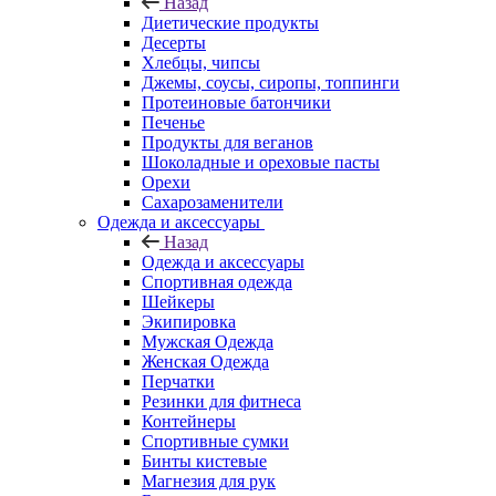
Назад
Диетические продукты
Десерты
Хлебцы, чипсы
Джемы, соусы, сиропы, топпинги
Протеиновые батончики
Печенье
Продукты для веганов
Шоколадные и ореховые пасты
Орехи
Сахарозаменители
Одежда и аксессуары
Назад
Одежда и аксессуары
Спортивная одежда
Шейкеры
Экипировка
Мужская Одежда
Женская Одежда
Перчатки
Резинки для фитнеса
Контейнеры
Спортивные сумки
Бинты кистевые
Магнезия для рук