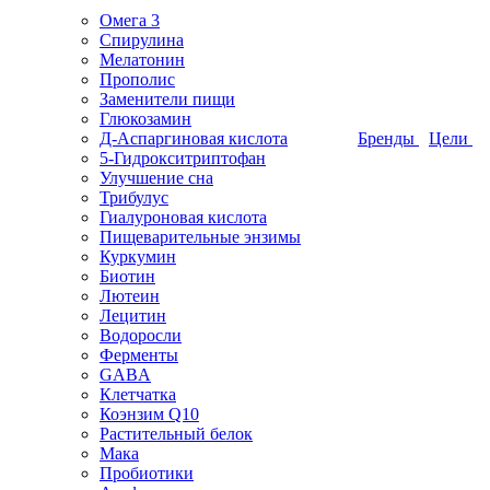
Омега 3
Спирулина
Мелатонин
Прополис
Заменители пищи
Глюкозамин
Д-Аспаргиновая кислота
Бренды
Цели
5-Гидрокситриптофан
Улучшение сна
Трибулус
Гиалуроновая кислота
Пищеварительные энзимы
Куркумин
Биотин
Лютеин
Лецитин
Водоросли
Ферменты
GABA
Клетчатка
Коэнзим Q10
Растительный белок
Мака
Пробиотики