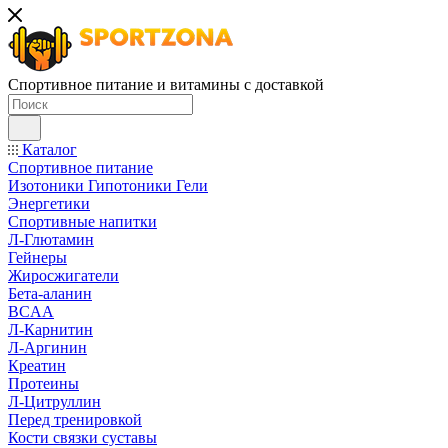
Спортивное питание и витамины с доставкой
Каталог
Спортивное питание
Изотоники Гипотоники Гели
Энергетики
Спортивные напитки
Л-Глютамин
Гейнеры
Жиросжигатели
Бета-аланин
BCAA
Л-Карнитин
Л-Аргинин
Креатин
Протеины
Л-Цитруллин
Перед тренировкой
Кости связки суставы