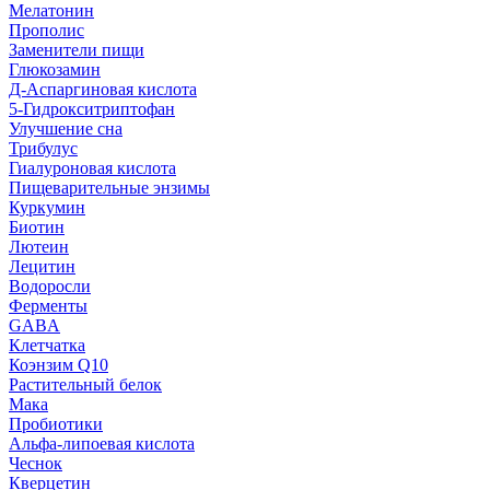
Мелатонин
Прополис
Заменители пищи
Глюкозамин
Д-Аспаргиновая кислота
5-Гидрокситриптофан
Улучшение сна
Трибулус
Гиалуроновая кислота
Пищеварительные энзимы
Куркумин
Биотин
Лютеин
Лецитин
Водоросли
Ферменты
GABA
Клетчатка
Коэнзим Q10
Растительный белок
Мака
Пробиотики
Альфа-липоевая кислота
Чеснок
Кверцетин