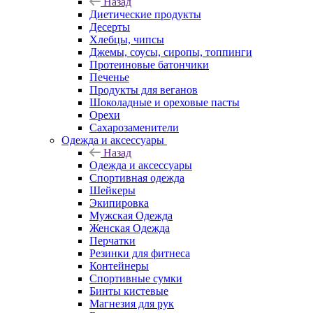
Назад
Диетические продукты
Десерты
Хлебцы, чипсы
Джемы, соусы, сиропы, топпинги
Протеиновые батончики
Печенье
Продукты для веганов
Шоколадные и ореховые пасты
Орехи
Сахарозаменители
Одежда и аксессуары
Назад
Одежда и аксессуары
Спортивная одежда
Шейкеры
Экипировка
Мужская Одежда
Женская Одежда
Перчатки
Резинки для фитнеса
Контейнеры
Спортивные сумки
Бинты кистевые
Магнезия для рук