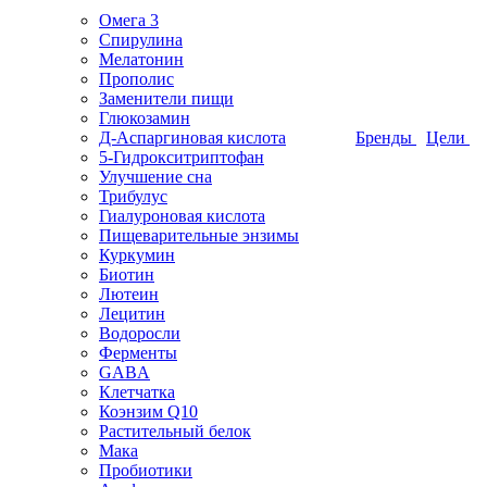
Омега 3
Спирулина
Мелатонин
Прополис
Заменители пищи
Глюкозамин
Д-Аспаргиновая кислота
Бренды
Цели
5-Гидрокситриптофан
Улучшение сна
Трибулус
Гиалуроновая кислота
Пищеварительные энзимы
Куркумин
Биотин
Лютеин
Лецитин
Водоросли
Ферменты
GABA
Клетчатка
Коэнзим Q10
Растительный белок
Мака
Пробиотики