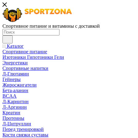
Спортивное питание и витамины с доставкой
Каталог
Спортивное питание
Изотоники Гипотоники Гели
Энергетики
Спортивные напитки
Л-Глютамин
Гейнеры
Жиросжигатели
Бета-аланин
BCAA
Л-Карнитин
Л-Аргинин
Креатин
Протеины
Л-Цитруллин
Перед тренировкой
Кости связки суставы