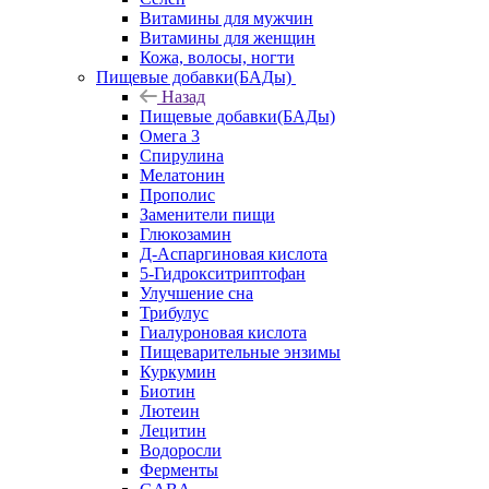
Витамины для мужчин
Витамины для женщин
Кожа, волосы, ногти
Пищевые добавки(БАДы)
Назад
Пищевые добавки(БАДы)
Омега 3
Спирулина
Мелатонин
Прополис
Заменители пищи
Глюкозамин
Д-Аспаргиновая кислота
5-Гидрокситриптофан
Улучшение сна
Трибулус
Гиалуроновая кислота
Пищеварительные энзимы
Куркумин
Биотин
Лютеин
Лецитин
Водоросли
Ферменты