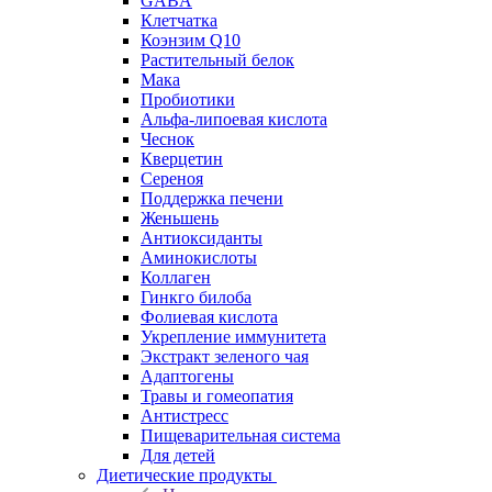
GABA
Клетчатка
Коэнзим Q10
Растительный белок
Мака
Пробиотики
Альфа-липоевая кислота
Чеснок
Кверцетин
Сереноя
Поддержка печени
Женьшень
Антиоксиданты
Аминокислоты
Коллаген
Гинкго билоба
Фолиевая кислота
Укрепление иммунитета
Экстракт зеленого чая
Адаптогены
Травы и гомеопатия
Антистресс
Пищеварительная система
Для детей
Диетические продукты