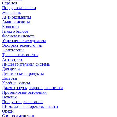
Сереноя
Поддержка печени
Женьшень
Антиоксиданты
Аминокислоты
Коллаген
Гинкго билоба
Фолиевая кислота
Укрепление иммунитета
Экстракт зеленого чая
Адаптогены
Травы и гомеопатия
Антистресс
Пищеварительная система
Для детей
Диетические продукты
Десерты
Хлебцы, чипсы
Джемы, соусы, сиропы, топпинги
Протеиновые батончики
Печенье
Продукты для веганов
Шоколадные и ореховые пасты
Орехи
Сахарозаменители