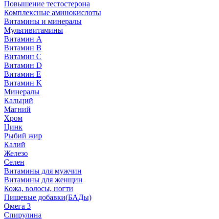
Повышение тестостерона
Комплексные аминокислоты
Витамины и минералы
Мультивитамины
Витамин A
Витамин B
Витамин C
Витамин D
Витамин E
Витамин K
Минералы
Кальций
Магний
Хром
Цинк
Рыбий жир
Калий
Железо
Селен
Витамины для мужчин
Витамины для женщин
Кожа, волосы, ногти
Пищевые добавки(БАДы)
Омега 3
Спирулина