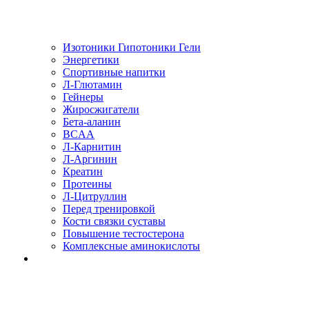
Изотоники Гипотоники Гели
Энергетики
Спортивные напитки
Л-Глютамин
Гейнеры
Жиросжигатели
Бета-аланин
BCAA
Л-Карнитин
Л-Аргинин
Креатин
Протеины
Л-Цитруллин
Перед тренировкой
Кости связки суставы
Повышение тестостерона
Комплексные аминокислоты