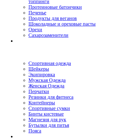
топпинги
Протеиновые батончики
Печенье
Продукты для веганов
Шоколадные и ореховые пасты
Орехи
Сахарозаменители
Спортивная одежда
Шейкеры
Экипировка
Мужская Одежда
Женская Одежда
Перчатки
Резинки для фитнеса
Контейнеры
Спортивные сумки
Бинты кистевые
Магнезия для рук
Бутылки для питья
Пояса