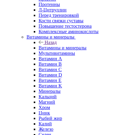
Протеины
Л-Цитруллин
Перед тренировкой
Кости связки суставы
Повышение тестостерона
Комплексные аминокислоты
Витамины и минералы
Назад
Витамины и минералы
Мультивитамины
Витамин A
Витамин B
Витамин C
Витамин D
Витамин E
Витамин K
Минералы
Кальций
Магний
Хром
Цинк
Рыбий жир
Калий
Железо
Селен