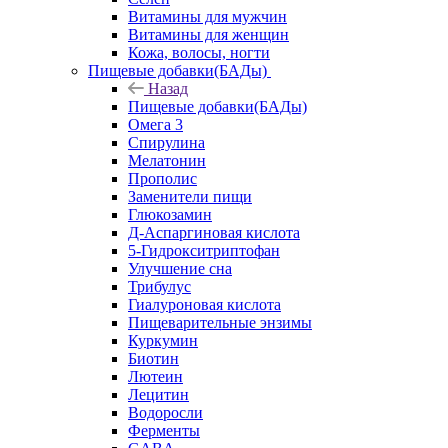
Витамины для мужчин
Витамины для женщин
Кожа, волосы, ногти
Пищевые добавки(БАДы)
Назад
Пищевые добавки(БАДы)
Омега 3
Спирулина
Мелатонин
Прополис
Заменители пищи
Глюкозамин
Д-Аспаргиновая кислота
5-Гидрокситриптофан
Улучшение сна
Трибулус
Гиалуроновая кислота
Пищеварительные энзимы
Куркумин
Биотин
Лютеин
Лецитин
Водоросли
Ферменты