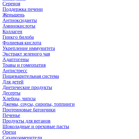
Сереноя
Поддержка печени
Женьшень
Антиоксиданты
Аминокислоты
Коллаген
Гинкго билоба
Фолиевая кислота
Укрепление иммунитета
Экстракт зеленого чая
Адаптогены
Травы и гомеопатия
Антистресс
Пищеварительная система
Для детей
Диетические продукты
Десерты
Хлебцы, чипсы
Джемы, соусы, сиропы, топпинги
Протеиновые батончики
Печенье
Продукты для веганов
Шоколадные и ореховые пасты
Орехи
Сахарозаменители