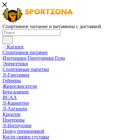
Спортивное питание и витамины с доставкой
Каталог
Спортивное питание
Изотоники Гипотоники Гели
Энергетики
Спортивные напитки
Л-Глютамин
Гейнеры
Жиросжигатели
Бета-аланин
BCAA
Л-Карнитин
Л-Аргинин
Креатин
Протеины
Л-Цитруллин
Перед тренировкой
Кости связки суставы