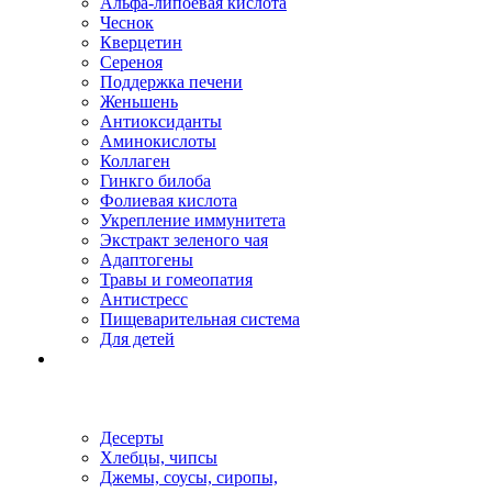
Альфа-липоевая кислота
Чеснок
Кверцетин
Сереноя
Поддержка печени
Женьшень
Антиоксиданты
Аминокислоты
Коллаген
Гинкго билоба
Фолиевая кислота
Укрепление иммунитета
Экстракт зеленого чая
Адаптогены
Травы и гомеопатия
Антистресс
Пищеварительная система
Для детей
Десерты
Хлебцы, чипсы
Джемы, соусы, сиропы,