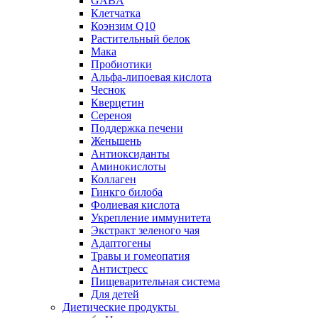
GABA
Клетчатка
Коэнзим Q10
Растительный белок
Мака
Пробиотики
Альфа-липоевая кислота
Чеснок
Кверцетин
Сереноя
Поддержка печени
Женьшень
Антиоксиданты
Аминокислоты
Коллаген
Гинкго билоба
Фолиевая кислота
Укрепление иммунитета
Экстракт зеленого чая
Адаптогены
Травы и гомеопатия
Антистресс
Пищеварительная система
Для детей
Диетические продукты