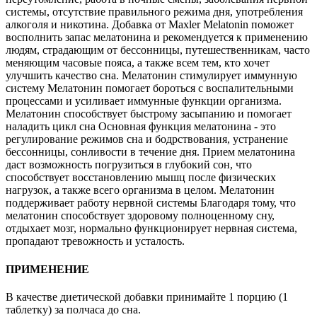
системы, отсутствие правильного режима дня, употребления
алкоголя и никотина. Добавка от Maxler Melatonin поможет
восполнить запас мелатонина и рекомендуется к применению
людям, страдающим от бессонницы, путешественникам, часто
меняющим часовые пояса, а также всем тем, кто хочет
улучшить качество сна. Мелатонин стимулирует иммунную
систему Мелатонин помогает бороться с воспалительными
процессами и усиливает иммунные функции организма.
Мелатонин способствует быстрому засыпанию и помогает
наладить цикл сна Основная функция мелатонина - это
регулирование режимов сна и бодрствования, устранение
бессонницы, сонливости в течение дня. Прием мелатонина
даст возможность погрузиться в глубокий сон, что
способствует восстановлению мышц после физических
нагрузок, а также всего организма в целом. Мелатонин
поддерживает работу нервной системы Благодаря тому, что
мелатонин способствует здоровому полноценному сну,
отдыхает мозг, нормально функционирует нервная система,
пропадают тревожность и усталость.
ПРИМЕНЕНИЕ
В качестве диетической добавки принимайте 1 порцию (1
таблетку) за полчаса до сна.