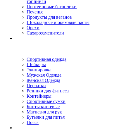
топпинги
Протеиновые батончики
Печенье
Продукты для веганов
Шоколадные и ореховые пасты
Орехи
Сахарозаменители
Спортивная одежда
Шейкеры
Экипировка
Мужская Одежда
Женская Одежда
Перчатки
Резинки для фитнеса
Контейнеры
Спортивные сумки
Бинты кистевые
Магнезия для рук
Бутылки для питья
Пояса