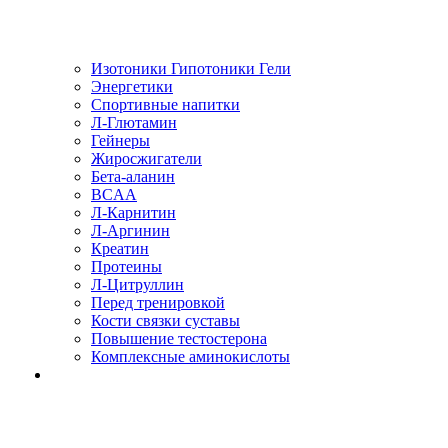
Изотоники Гипотоники Гели
Энергетики
Спортивные напитки
Л-Глютамин
Гейнеры
Жиросжигатели
Бета-аланин
BCAA
Л-Карнитин
Л-Аргинин
Креатин
Протеины
Л-Цитруллин
Перед тренировкой
Кости связки суставы
Повышение тестостерона
Комплексные аминокислоты