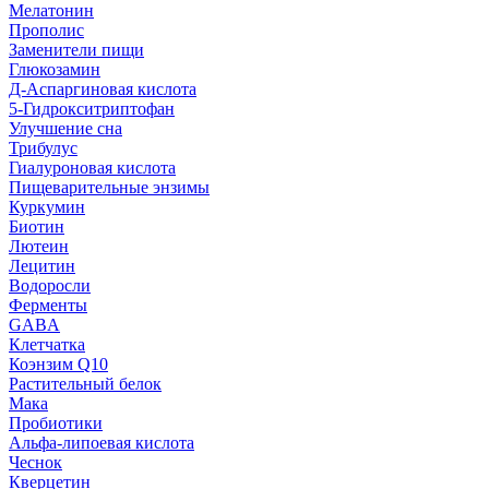
Мелатонин
Прополис
Заменители пищи
Глюкозамин
Д-Аспаргиновая кислота
5-Гидрокситриптофан
Улучшение сна
Трибулус
Гиалуроновая кислота
Пищеварительные энзимы
Куркумин
Биотин
Лютеин
Лецитин
Водоросли
Ферменты
GABA
Клетчатка
Коэнзим Q10
Растительный белок
Мака
Пробиотики
Альфа-липоевая кислота
Чеснок
Кверцетин