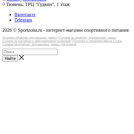
Тюмень, ТРЦ "Гудвин", 1 этаж
Вконтакте
Telegram
2026 © Sportzona.ru - интернет-магазин спортивного питания
Политика обработки персональных данных
|
Согласие на обработку персональных данных
Согласие на рекламные и информационные сообщения
|
Политика в отношении файлов Cookie
Согласие на обработку персональных данных для отзывов
Найти