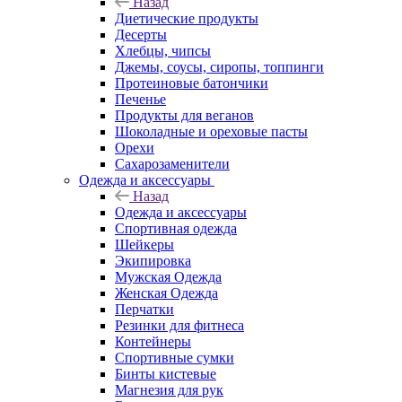
Назад
Диетические продукты
Десерты
Хлебцы, чипсы
Джемы, соусы, сиропы, топпинги
Протеиновые батончики
Печенье
Продукты для веганов
Шоколадные и ореховые пасты
Орехи
Сахарозаменители
Одежда и аксессуары
Назад
Одежда и аксессуары
Спортивная одежда
Шейкеры
Экипировка
Мужская Одежда
Женская Одежда
Перчатки
Резинки для фитнеса
Контейнеры
Спортивные сумки
Бинты кистевые
Магнезия для рук