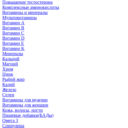
Повышение тестостерона
Комплексные аминокислоты
Витамины и минералы
Мультивитамины
Витамин A
Витамин B
Витамин C
Витамин D
Витамин E
Витамин K
Минералы
Кальций
Магний
Хром
Цинк
Рыбий жир
Калий
Железо
Селен
Витамины для мужчин
Витамины для женщин
Кожа, волосы, ногти
Пищевые добавки(БАДы)
Омега 3
Спирулина