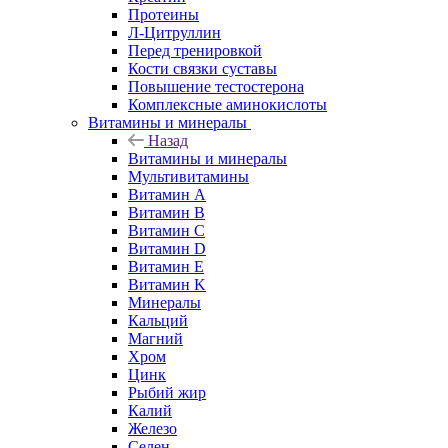
Протеины
Л-Цитруллин
Перед тренировкой
Кости связки суставы
Повышение тестостерона
Комплексные аминокислоты
Витамины и минералы
Назад
Витамины и минералы
Мультивитамины
Витамин A
Витамин B
Витамин C
Витамин D
Витамин E
Витамин K
Минералы
Кальций
Магний
Хром
Цинк
Рыбий жир
Калий
Железо
Селен