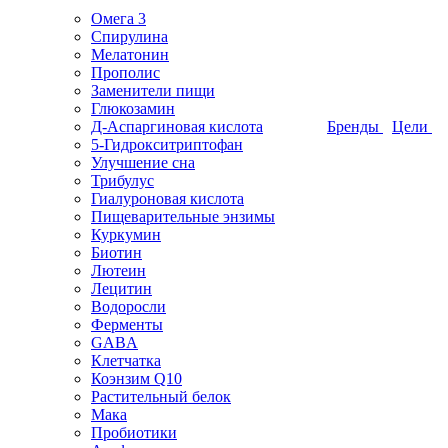
Омега 3
Спирулина
Мелатонин
Прополис
Заменители пищи
Глюкозамин
Д-Аспаргиновая кислота
Бренды
Цели
5-Гидрокситриптофан
Улучшение сна
Трибулус
Гиалуроновая кислота
Пищеварительные энзимы
Куркумин
Биотин
Лютеин
Лецитин
Водоросли
Ферменты
GABA
Клетчатка
Коэнзим Q10
Растительный белок
Мака
Пробиотики