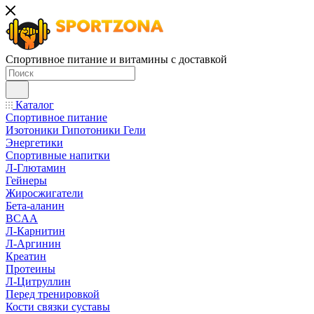
Спортивное питание и витамины с доставкой
Каталог
Спортивное питание
Изотоники Гипотоники Гели
Энергетики
Спортивные напитки
Л-Глютамин
Гейнеры
Жиросжигатели
Бета-аланин
BCAA
Л-Карнитин
Л-Аргинин
Креатин
Протеины
Л-Цитруллин
Перед тренировкой
Кости связки суставы