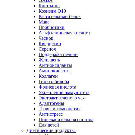
GABA
Клетчатка
Коэнзим Q10
Растительный белок
Мака
Пробиотики
Альфа-липоевая кислота
Чеснок
Кверцетин
Сереноя
Поддержка печени
Женьшень
Антиоксиданты
Аминокислоты
Коллаген
Гинкго билоба
Фолиевая кислота
Укрепление иммунитета
Экстракт зеленого чая
Адаптогены
Травы и гомеопатия
Антистресс
Пищеварительная система
Для детей
Диетические продукты