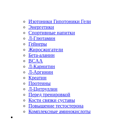
Изотоники Гипотоники Гели
Энергетики
Спортивные напитки
Л-Глютамин
Гейнеры
Жиросжигатели
Бета-аланин
BCAA
Л-Карнитин
Л-Аргинин
Креатин
Протеины
Л-Цитруллин
Перед тренировкой
Кости связки суставы
Повышение тестостерона
Комплексные аминокислоты