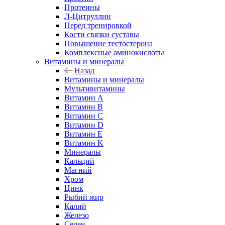
Протеины
Л-Цитруллин
Перед тренировкой
Кости связки суставы
Повышение тестостерона
Комплексные аминокислоты
Витамины и минералы
Назад
Витамины и минералы
Мультивитамины
Витамин A
Витамин B
Витамин C
Витамин D
Витамин E
Витамин K
Минералы
Кальций
Магний
Хром
Цинк
Рыбий жир
Калий
Железо
Селен