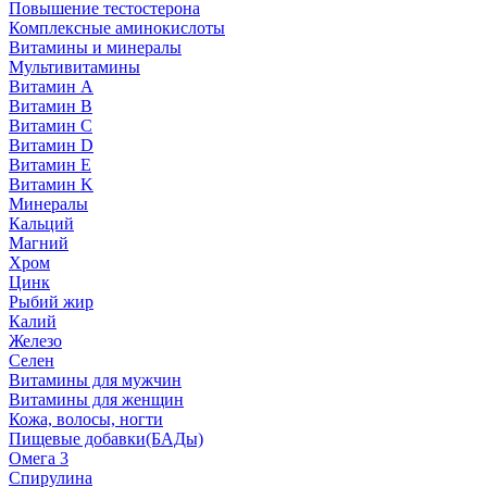
Повышение тестостерона
Комплексные аминокислоты
Витамины и минералы
Мультивитамины
Витамин A
Витамин B
Витамин C
Витамин D
Витамин E
Витамин K
Минералы
Кальций
Магний
Хром
Цинк
Рыбий жир
Калий
Железо
Селен
Витамины для мужчин
Витамины для женщин
Кожа, волосы, ногти
Пищевые добавки(БАДы)
Омега 3
Спирулина