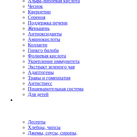
Альфа-липоевая кислота
Чеснок
Кверцетин
Сереноя
Поддержка печени
Женьшень
Антиоксиданты
Аминокислоты
Коллаген
Гинкго билоба
Фолиевая кислота
Укрепление иммунитета
Экстракт зеленого чая
Адаптогены
Травы и гомеопатия
Антистресс
Пищеварительная система
Для детей
Десерты
Хлебцы, чипсы
Джемы, соусы, сиропы,