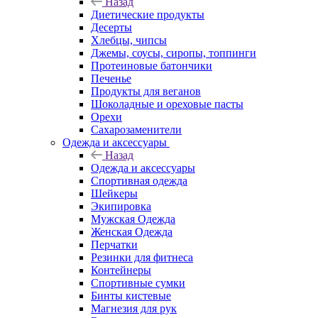
Назад
Диетические продукты
Десерты
Хлебцы, чипсы
Джемы, соусы, сиропы, топпинги
Протеиновые батончики
Печенье
Продукты для веганов
Шоколадные и ореховые пасты
Орехи
Сахарозаменители
Одежда и аксессуары
Назад
Одежда и аксессуары
Спортивная одежда
Шейкеры
Экипировка
Мужская Одежда
Женская Одежда
Перчатки
Резинки для фитнеса
Контейнеры
Спортивные сумки
Бинты кистевые
Магнезия для рук