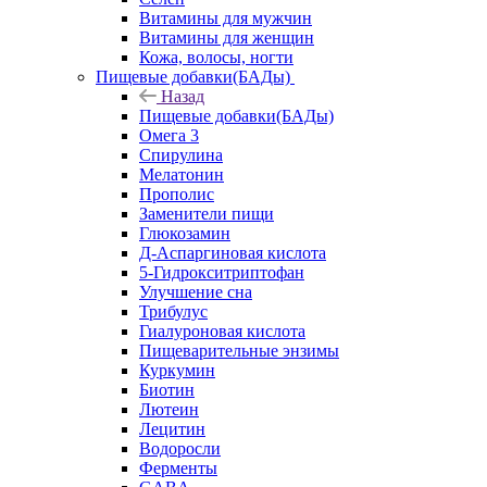
Витамины для мужчин
Витамины для женщин
Кожа, волосы, ногти
Пищевые добавки(БАДы)
Назад
Пищевые добавки(БАДы)
Омега 3
Спирулина
Мелатонин
Прополис
Заменители пищи
Глюкозамин
Д-Аспаргиновая кислота
5-Гидрокситриптофан
Улучшение сна
Трибулус
Гиалуроновая кислота
Пищеварительные энзимы
Куркумин
Биотин
Лютеин
Лецитин
Водоросли
Ферменты