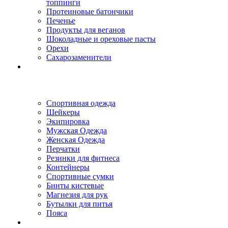
топпинги
Протеиновые батончики
Печенье
Продукты для веганов
Шоколадные и ореховые пасты
Орехи
Сахарозаменители
Спортивная одежда
Шейкеры
Экипировка
Мужская Одежда
Женская Одежда
Перчатки
Резинки для фитнеса
Контейнеры
Спортивные сумки
Бинты кистевые
Магнезия для рук
Бутылки для питья
Пояса