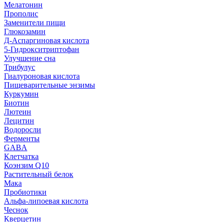
Мелатонин
Прополис
Заменители пищи
Глюкозамин
Д-Аспаргиновая кислота
5-Гидрокситриптофан
Улучшение сна
Трибулус
Гиалуроновая кислота
Пищеварительные энзимы
Куркумин
Биотин
Лютеин
Лецитин
Водоросли
Ферменты
GABA
Клетчатка
Коэнзим Q10
Растительный белок
Мака
Пробиотики
Альфа-липоевая кислота
Чеснок
Кверцетин