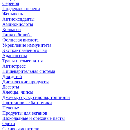
Сереноя
Поддержка печени
Женьшень
Антиоксиданты
Аминокислоты
Коллаген
Гинкго билоба
Фолиевая кислота
Укрепление иммунитета
Экстракт зеленого чая
Адаптогены
Травы и гомеопатия
Антистресс
Пищеварительная система
Для детей
Диетические продукты
Десерты
Хлебцы, чипсы
Джемы, соусы, сиропы, топпинги
Протеиновые батончики
Печенье
Продукты для веганов
Шоколадные и ореховые пасты
Орехи
Сахарозаменители