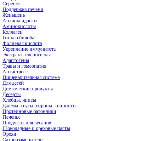
Сереноя
Поддержка печени
Женьшень
Антиоксиданты
Аминокислоты
Коллаген
Гинкго билоба
Фолиевая кислота
Укрепление иммунитета
Экстракт зеленого чая
Адаптогены
Травы и гомеопатия
Антистресс
Пищеварительная система
Для детей
Диетические продукты
Десерты
Хлебцы, чипсы
Джемы, соусы, сиропы, топпинги
Протеиновые батончики
Печенье
Продукты для веганов
Шоколадные и ореховые пасты
Орехи
Сахарозаменители