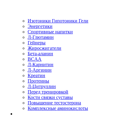
Изотоники Гипотоники Гели
Энергетики
Спортивные напитки
Л-Глютамин
Гейнеры
Жиросжигатели
Бета-аланин
BCAA
Л-Карнитин
Л-Аргинин
Креатин
Протеины
Л-Цитруллин
Перед тренировкой
Кости связки суставы
Повышение тестостерона
Комплексные аминокислоты