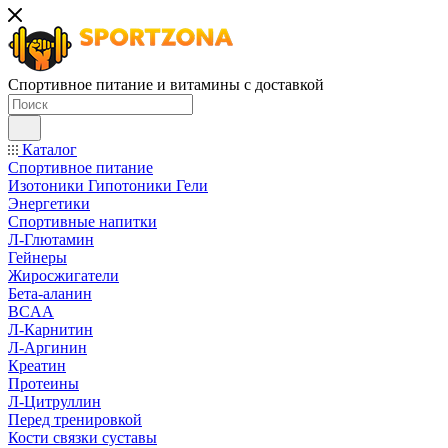
Спортивное питание и витамины с доставкой
Каталог
Спортивное питание
Изотоники Гипотоники Гели
Энергетики
Спортивные напитки
Л-Глютамин
Гейнеры
Жиросжигатели
Бета-аланин
BCAA
Л-Карнитин
Л-Аргинин
Креатин
Протеины
Л-Цитруллин
Перед тренировкой
Кости связки суставы