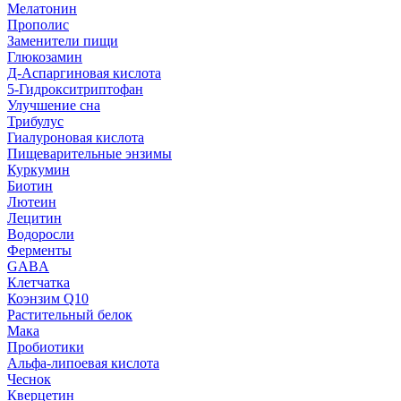
Мелатонин
Прополис
Заменители пищи
Глюкозамин
Д-Аспаргиновая кислота
5-Гидрокситриптофан
Улучшение сна
Трибулус
Гиалуроновая кислота
Пищеварительные энзимы
Куркумин
Биотин
Лютеин
Лецитин
Водоросли
Ферменты
GABA
Клетчатка
Коэнзим Q10
Растительный белок
Мака
Пробиотики
Альфа-липоевая кислота
Чеснок
Кверцетин