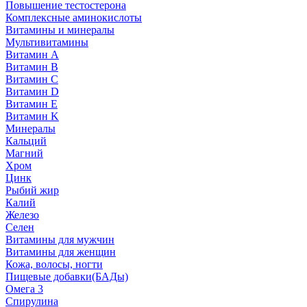
Повышение тестостерона
Комплексные аминокислоты
Витамины и минералы
Мультивитамины
Витамин A
Витамин B
Витамин C
Витамин D
Витамин E
Витамин K
Минералы
Кальций
Магний
Хром
Цинк
Рыбий жир
Калий
Железо
Селен
Витамины для мужчин
Витамины для женщин
Кожа, волосы, ногти
Пищевые добавки(БАДы)
Омега 3
Спирулина