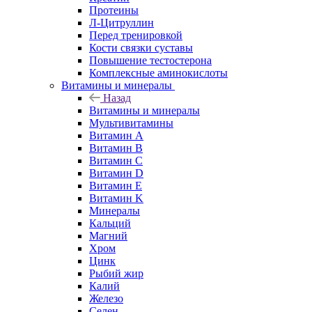
Протеины
Л-Цитруллин
Перед тренировкой
Кости связки суставы
Повышение тестостерона
Комплексные аминокислоты
Витамины и минералы
Назад
Витамины и минералы
Мультивитамины
Витамин A
Витамин B
Витамин C
Витамин D
Витамин E
Витамин K
Минералы
Кальций
Магний
Хром
Цинк
Рыбий жир
Калий
Железо
Селен