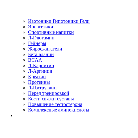
Изотоники Гипотоники Гели
Энергетики
Спортивные напитки
Л-Глютамин
Гейнеры
Жиросжигатели
Бета-аланин
BCAA
Л-Карнитин
Л-Аргинин
Креатин
Протеины
Л-Цитруллин
Перед тренировкой
Кости связки суставы
Повышение тестостерона
Комплексные аминокислоты