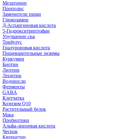
Мелатонин
Прополис
Заменители пищи
Глюкозамин
Д-Аспаргиновая кислота
5-Гидрокситриптофан
Улучшение сна
Трибулус
Гиалуроновая кислота
Пищеварительные энзимы
Куркумин
Биотин
Лютеин
Лецитин
Водоросли
Ферменты
GABA
Клетчатка
Коэнзим Q10
Растительный белок
Мака
Пробиотики
Альфа-липоевая кислота
Чеснок
Кверцетин