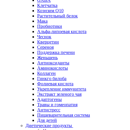
GABA
Клетчатка
Коэнзим Q10
Растительный белок
Мака
Пробиотики
Альфа-липоевая кислота
Чеснок
Кверцетин
Сереноя
Поддержка печени
Женьшень
Антиоксиданты
Аминокислоты
Коллаген
Гинкго билоба
Фолиевая кислота
Укрепление иммунитета
Экстракт зеленого чая
Адаптогены
Травы и гомеопатия
Антистресс
Пищеварительная система
Для детей
Диетические продукты