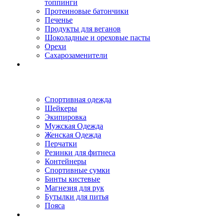
топпинги
Протеиновые батончики
Печенье
Продукты для веганов
Шоколадные и ореховые пасты
Орехи
Сахарозаменители
Спортивная одежда
Шейкеры
Экипировка
Мужская Одежда
Женская Одежда
Перчатки
Резинки для фитнеса
Контейнеры
Спортивные сумки
Бинты кистевые
Магнезия для рук
Бутылки для питья
Пояса