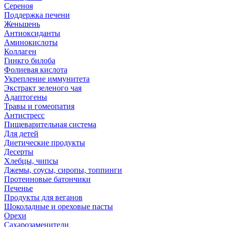
Сереноя
Поддержка печени
Женьшень
Антиоксиданты
Аминокислоты
Коллаген
Гинкго билоба
Фолиевая кислота
Укрепление иммунитета
Экстракт зеленого чая
Адаптогены
Травы и гомеопатия
Антистресс
Пищеварительная система
Для детей
Диетические продукты
Десерты
Хлебцы, чипсы
Джемы, соусы, сиропы, топпинги
Протеиновые батончики
Печенье
Продукты для веганов
Шоколадные и ореховые пасты
Орехи
Сахарозаменители