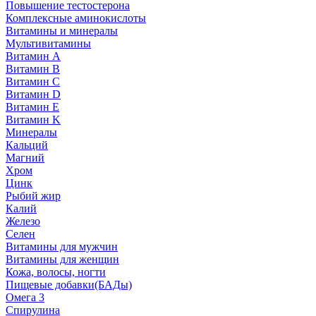
Повышение тестостерона
Комплексные аминокислоты
Витамины и минералы
Мультивитамины
Витамин A
Витамин B
Витамин C
Витамин D
Витамин E
Витамин K
Минералы
Кальций
Магний
Хром
Цинк
Рыбий жир
Калий
Железо
Селен
Витамины для мужчин
Витамины для женщин
Кожа, волосы, ногти
Пищевые добавки(БАДы)
Омега 3
Спирулина