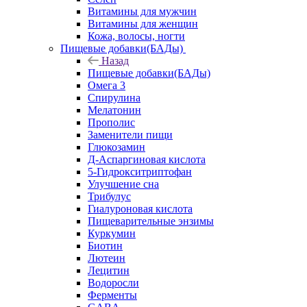
Витамины для мужчин
Витамины для женщин
Кожа, волосы, ногти
Пищевые добавки(БАДы)
Назад
Пищевые добавки(БАДы)
Омега 3
Спирулина
Мелатонин
Прополис
Заменители пищи
Глюкозамин
Д-Аспаргиновая кислота
5-Гидрокситриптофан
Улучшение сна
Трибулус
Гиалуроновая кислота
Пищеварительные энзимы
Куркумин
Биотин
Лютеин
Лецитин
Водоросли
Ферменты