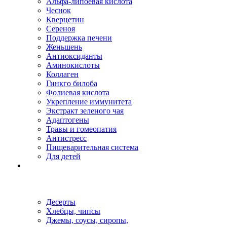
Альфа-липоевая кислота
Чеснок
Кверцетин
Сереноя
Поддержка печени
Женьшень
Антиоксиданты
Аминокислоты
Коллаген
Гинкго билоба
Фолиевая кислота
Укрепление иммунитета
Экстракт зеленого чая
Адаптогены
Травы и гомеопатия
Антистресс
Пищеварительная система
Для детей
Десерты
Хлебцы, чипсы
Джемы, соусы, сиропы,