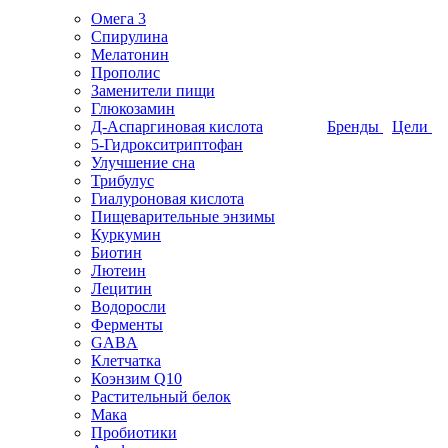
Омега 3
Спирулина
Мелатонин
Прополис
Заменители пищи
Глюкозамин
Д-Аспаргиновая кислота
Бренды
Цели
5-Гидрокситриптофан
Улучшение сна
Трибулус
Гиалуроновая кислота
Пищеварительные энзимы
Куркумин
Биотин
Лютеин
Лецитин
Водоросли
Ферменты
GABA
Клетчатка
Коэнзим Q10
Растительный белок
Мака
Пробиотики