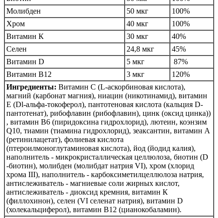
Молибден
50 мкг
100%
Хром
40 мкг
100%
Витамин К
30 мкг
40%
Селен
24,8 мкг
45%
Витамин D
5 мкг
87%
Витамин B12
3 мкг
120%
Ингредиенты:
Витамин С (L-аскорбиновая кислота),
магний (карбонат магния), ниацин (никотинамид), витамин
Е (Dl-альфа-токоферол), пантотеновая кислота (кальция D-
пантотенат), рибофлавин (рибофлавин), цинк (оксид цинка))
, витамин В6 (пиридоксина гидрохлорид), лютеин, коэнзим
Q10, тиамин (тиамина гидрохлорид), зеаксантин, витамин А
(ретинилацетат), фолиевая кислота
(птероилмоноглутаминовая кислота), йод (йодид калия),
наполнитель - микрокристаллическая целлюлоза, биотин (D
-биотин), молибден (молибдат натрия VI), хром (хлорид
хрома III), наполнитель - карбоксиметилцеллюлоза натрия,
антислеживатель - магниевые соли жирных кислот,
антислеживатель - диоксид кремния, витамин К
(филлохинон), селен (VI селенат натрия), витамин D
(холекальциферол), витамин B12 (цианокобаламин).