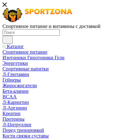
Спортивное питание и витамины с доставкой
Каталог
Спортивное питание
Изотоники Гипотоники Гели
Энергетики
Спортивные напитки
Л-Глютамин
Гейнеры
Жиросжигатели
Бета-аланин
BCAA
Л-Карнитин
Л-Аргинин
Креатин
Протеины
Л-Цитруллин
Перед тренировкой
Кости связки суставы