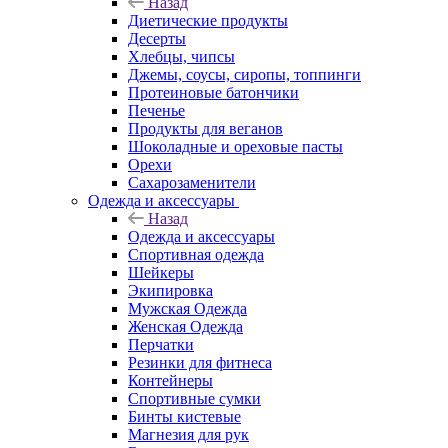
Назад
Диетические продукты
Десерты
Хлебцы, чипсы
Джемы, соусы, сиропы, топпинги
Протеиновые батончики
Печенье
Продукты для веганов
Шоколадные и ореховые пасты
Орехи
Сахарозаменители
Одежда и аксессуары
Назад
Одежда и аксессуары
Спортивная одежда
Шейкеры
Экипировка
Мужская Одежда
Женская Одежда
Перчатки
Резинки для фитнеса
Контейнеры
Спортивные сумки
Бинты кистевые
Магнезия для рук