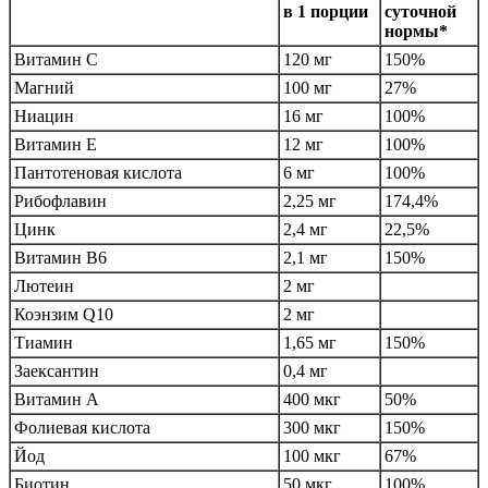
в 1 порции
суточной
нормы*
Витамин С
120 мг
150%
Магний
100 мг
27%
Ниацин
16 мг
100%
Витамин Е
12 мг
100%
Пантотеновая кислота
6 мг
100%
Рибофлавин
2,25 мг
174,4%
Цинк
2,4 мг
22,5%
Витамин B6
2,1 мг
150%
Лютеин
2 мг
Коэнзим Q10
2 мг
Тиамин
1,65 мг
150%
Заексантин
0,4 мг
Витамин А
400 мкг
50%
Фолиевая кислота
300 мкг
150%
Йод
100 мкг
67%
Биотин
50 мкг
100%