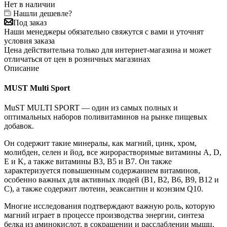
Нет в наличии
Нашли дешевле?
Под заказ
Наши менеджеры обязательно свяжутся с вами и уточнят
условия заказа
Цена действительна только для интернет-магазина и может
отличаться от цен в розничных магазинах
Описание
MUST Multi Sport
MuST MULTI SPORT — один из самых полных и
оптимальных наборов поливитаминов на рынке пищевых
добавок.
Он содержит такие минералы, как магний, цинк, хром,
молибден, селен и йод, все жирорастворимые витамины A, D,
E и K, а также витамины B3, B5 и B7. Он также
характеризуется повышенным содержанием витаминов,
особенно важных для активных людей (В1, В2, В6, В9, В12 и
С), а также содержит лютеин, зеаксантин и коэнзим Q10.
Многие исследования подтверждают важную роль, которую
магний играет в процессе производства энергии, синтеза
белка из аминокислот, в сокращении и расслаблении мышц,