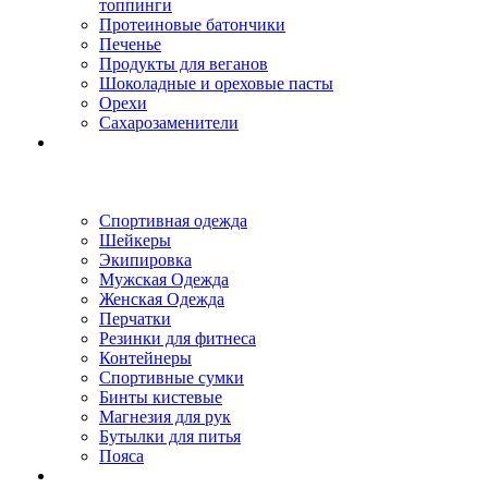
топпинги
Протеиновые батончики
Печенье
Продукты для веганов
Шоколадные и ореховые пасты
Орехи
Сахарозаменители
Спортивная одежда
Шейкеры
Экипировка
Мужская Одежда
Женская Одежда
Перчатки
Резинки для фитнеса
Контейнеры
Спортивные сумки
Бинты кистевые
Магнезия для рук
Бутылки для питья
Пояса