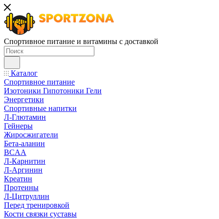
Спортивное питание и витамины с доставкой
Каталог
Спортивное питание
Изотоники Гипотоники Гели
Энергетики
Спортивные напитки
Л-Глютамин
Гейнеры
Жиросжигатели
Бета-аланин
BCAA
Л-Карнитин
Л-Аргинин
Креатин
Протеины
Л-Цитруллин
Перед тренировкой
Кости связки суставы