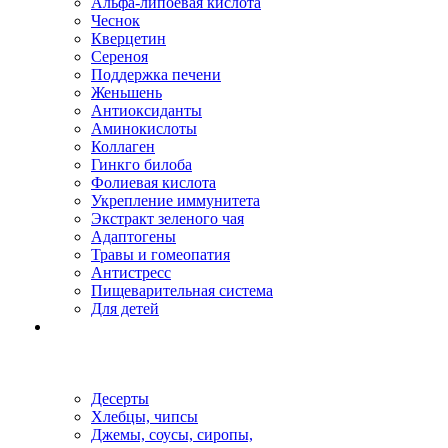
Альфа-липоевая кислота
Чеснок
Кверцетин
Сереноя
Поддержка печени
Женьшень
Антиоксиданты
Аминокислоты
Коллаген
Гинкго билоба
Фолиевая кислота
Укрепление иммунитета
Экстракт зеленого чая
Адаптогены
Травы и гомеопатия
Антистресс
Пищеварительная система
Для детей
Десерты
Хлебцы, чипсы
Джемы, соусы, сиропы,