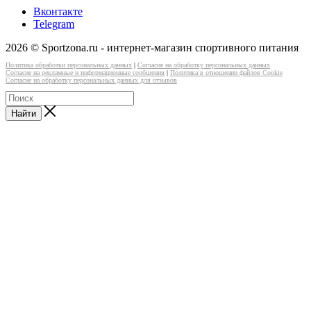
Вконтакте
Telegram
2026 © Sportzona.ru - интернет-магазин спортивного питания
Политика обработки персональных данных
|
Согласие на обработку персональных данных
Согласие на рекламные и информационные сообщения
|
Политика в отношении файлов Cookie
Согласие на обработку персональных данных для отзывов
Найти