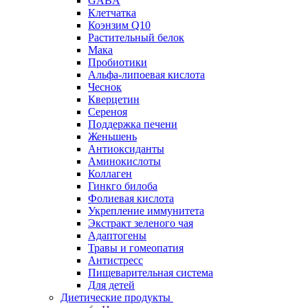
GABA
Клетчатка
Коэнзим Q10
Растительный белок
Мака
Пробиотики
Альфа-липоевая кислота
Чеснок
Кверцетин
Сереноя
Поддержка печени
Женьшень
Антиоксиданты
Аминокислоты
Коллаген
Гинкго билоба
Фолиевая кислота
Укрепление иммунитета
Экстракт зеленого чая
Адаптогены
Травы и гомеопатия
Антистресс
Пищеварительная система
Для детей
Диетические продукты