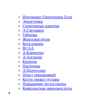
Изотоники Гипотоники Гели
Энергетики
Спортивные напитки
Л-Глютамин
Гейнеры
Жиросжигатели
Бета-аланин
BCAA
Л-Карнитин
Л-Аргинин
Креатин
Протеины
Л-Цитруллин
Перед тренировкой
Кости связки суставы
Повышение тестостерона
Комплексные аминокислоты