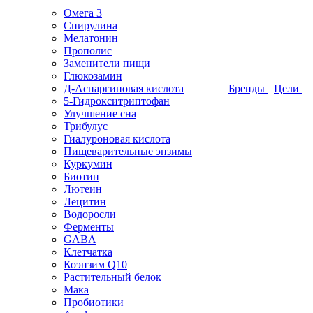
Омега 3
Спирулина
Мелатонин
Прополис
Заменители пищи
Глюкозамин
Д-Аспаргиновая кислота
Бренды
Цели
5-Гидрокситриптофан
Улучшение сна
Трибулус
Гиалуроновая кислота
Пищеварительные энзимы
Куркумин
Биотин
Лютеин
Лецитин
Водоросли
Ферменты
GABA
Клетчатка
Коэнзим Q10
Растительный белок
Мака
Пробиотики