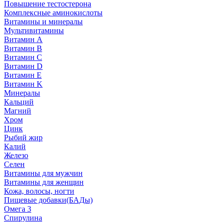
Повышение тестостерона
Комплексные аминокислоты
Витамины и минералы
Мультивитамины
Витамин A
Витамин B
Витамин C
Витамин D
Витамин E
Витамин K
Минералы
Кальций
Магний
Хром
Цинк
Рыбий жир
Калий
Железо
Селен
Витамины для мужчин
Витамины для женщин
Кожа, волосы, ногти
Пищевые добавки(БАДы)
Омега 3
Спирулина