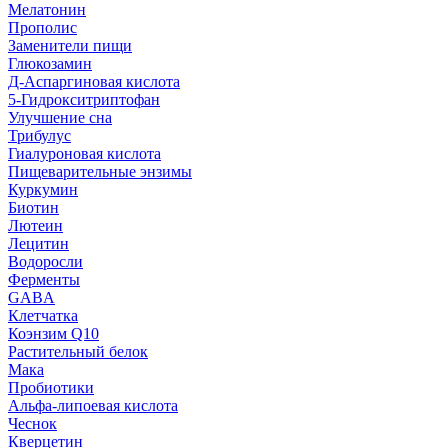
Мелатонин
Прополис
Заменители пищи
Глюкозамин
Д-Аспаргиновая кислота
5-Гидрокситриптофан
Улучшение сна
Трибулус
Гиалуроновая кислота
Пищеварительные энзимы
Куркумин
Биотин
Лютеин
Лецитин
Водоросли
Ферменты
GABA
Клетчатка
Коэнзим Q10
Растительный белок
Мака
Пробиотики
Альфа-липоевая кислота
Чеснок
Кверцетин