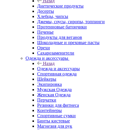
Назад
Диетические продукты
Десерты
Хлебцы, чипсы
Джемы, соусы, сиропы, топпинги
Протеиновые батончики
Печенье
Продукты для веганов
Шоколадные и ореховые пасты
Орехи
Сахарозаменители
Одежда и аксессуары
Назад
Одежда и аксессуары
Спортивная одежда
Шейкеры
Экипировка
Мужская Одежда
Женская Одежда
Перчатки
Резинки для фитнеса
Контейнеры
Спортивные сумки
Бинты кистевые
Магнезия для рук