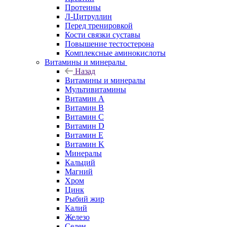
Протеины
Л-Цитруллин
Перед тренировкой
Кости связки суставы
Повышение тестостерона
Комплексные аминокислоты
Витамины и минералы
Назад
Витамины и минералы
Мультивитамины
Витамин A
Витамин B
Витамин C
Витамин D
Витамин E
Витамин K
Минералы
Кальций
Магний
Хром
Цинк
Рыбий жир
Калий
Железо
Селен