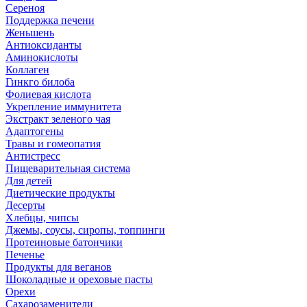
Сереноя
Поддержка печени
Женьшень
Антиоксиданты
Аминокислоты
Коллаген
Гинкго билоба
Фолиевая кислота
Укрепление иммунитета
Экстракт зеленого чая
Адаптогены
Травы и гомеопатия
Антистресс
Пищеварительная система
Для детей
Диетические продукты
Десерты
Хлебцы, чипсы
Джемы, соусы, сиропы, топпинги
Протеиновые батончики
Печенье
Продукты для веганов
Шоколадные и ореховые пасты
Орехи
Сахарозаменители