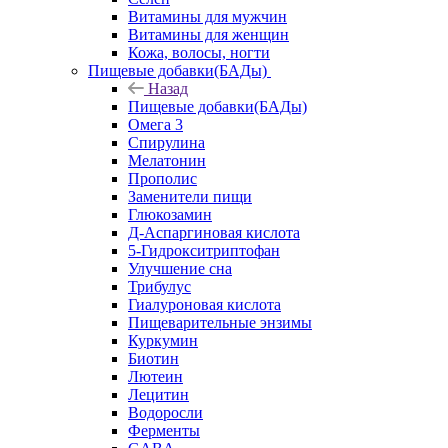
Витамины для мужчин
Витамины для женщин
Кожа, волосы, ногти
Пищевые добавки(БАДы)
Назад
Пищевые добавки(БАДы)
Омега 3
Спирулина
Мелатонин
Прополис
Заменители пищи
Глюкозамин
Д-Аспаргиновая кислота
5-Гидрокситриптофан
Улучшение сна
Трибулус
Гиалуроновая кислота
Пищеварительные энзимы
Куркумин
Биотин
Лютеин
Лецитин
Водоросли
Ферменты