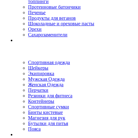
топпинги
Протеиновые батончики
Печенье
Продукты для веганов
Шоколадные и ореховые пасты
Орехи
Сахарозаменители
Спортивная одежда
Шейкеры
Экипировка
Мужская Одежда
Женская Одежда
Перчатки
Резинки для фитнеса
Контейнеры
Спортивные сумки
Бинты кистевые
Магнезия для рук
Бутылки для питья
Пояса