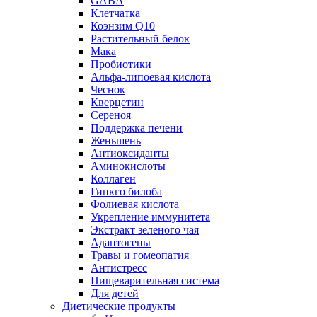
GABA
Клетчатка
Коэнзим Q10
Растительный белок
Мака
Пробиотики
Альфа-липоевая кислота
Чеснок
Кверцетин
Сереноя
Поддержка печени
Женьшень
Антиоксиданты
Аминокислоты
Коллаген
Гинкго билоба
Фолиевая кислота
Укрепление иммунитета
Экстракт зеленого чая
Адаптогены
Травы и гомеопатия
Антистресс
Пищеварительная система
Для детей
Диетические продукты