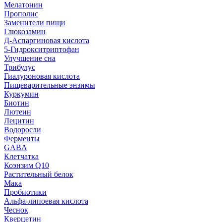
Мелатонин
Прополис
Заменители пищи
Глюкозамин
Д-Аспаргиновая кислота
5-Гидрокситриптофан
Улучшение сна
Трибулус
Гиалуроновая кислота
Пищеварительные энзимы
Куркумин
Биотин
Лютеин
Лецитин
Водоросли
Ферменты
GABA
Клетчатка
Коэнзим Q10
Растительный белок
Мака
Пробиотики
Альфа-липоевая кислота
Чеснок
Кверцетин