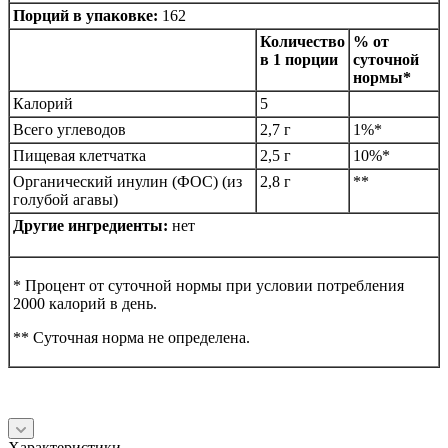
Порций в упаковке:
162
Количество
% от
в 1 порции
суточной
нормы*
Калорий
5
Всего углеводов
2,7 г
1%*
Пищевая клетчатка
2,5 г
10%*
Органический инулин (ФОС) (из
2,8 г
**
голубой агавы)
Другие ингредиенты:
нет
* Процент от суточной нормы при условии потребления
2000 калорий в день.
** Суточная норма не определена.
Характеристики