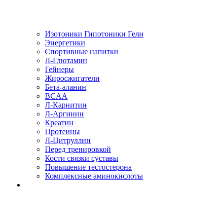
Изотоники Гипотоники Гели
Энергетики
Спортивные напитки
Л-Глютамин
Гейнеры
Жиросжигатели
Бета-аланин
BCAA
Л-Карнитин
Л-Аргинин
Креатин
Протеины
Л-Цитруллин
Перед тренировкой
Кости связки суставы
Повышение тестостерона
Комплексные аминокислоты