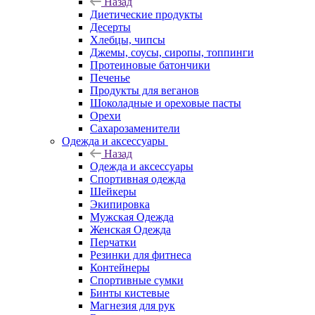
Назад
Диетические продукты
Десерты
Хлебцы, чипсы
Джемы, соусы, сиропы, топпинги
Протеиновые батончики
Печенье
Продукты для веганов
Шоколадные и ореховые пасты
Орехи
Сахарозаменители
Одежда и аксессуары
Назад
Одежда и аксессуары
Спортивная одежда
Шейкеры
Экипировка
Мужская Одежда
Женская Одежда
Перчатки
Резинки для фитнеса
Контейнеры
Спортивные сумки
Бинты кистевые
Магнезия для рук