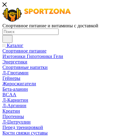
Спортивное питание и витамины с доставкой
Каталог
Спортивное питание
Изотоники Гипотоники Гели
Энергетики
Спортивные напитки
Л-Глютамин
Гейнеры
Жиросжигатели
Бета-аланин
BCAA
Л-Карнитин
Л-Аргинин
Креатин
Протеины
Л-Цитруллин
Перед тренировкой
Кости связки суставы