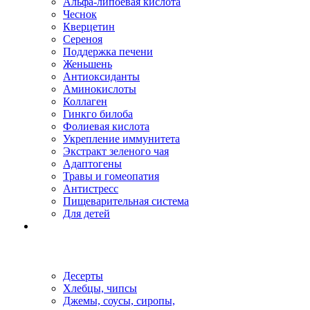
Альфа-липоевая кислота
Чеснок
Кверцетин
Сереноя
Поддержка печени
Женьшень
Антиоксиданты
Аминокислоты
Коллаген
Гинкго билоба
Фолиевая кислота
Укрепление иммунитета
Экстракт зеленого чая
Адаптогены
Травы и гомеопатия
Антистресс
Пищеварительная система
Для детей
Десерты
Хлебцы, чипсы
Джемы, соусы, сиропы,