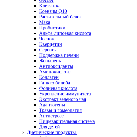
GABA
Клетчатка
Коэнзим Q10
Растительный белок
Мака
Пробиотики
Альфа-липоевая кислота
Чеснок
Кверцетин
Сереноя
Поддержка печени
Женьшень
Антиоксиданты
Аминокислоты
Коллаген
Гинкго билоба
Фолиевая кислота
Укрепление иммунитета
Экстракт зеленого чая
Адаптогены
Травы и гомеопатия
Антистресс
Пищеварительная система
Для детей
Диетические продукты