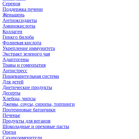
Сереноя
Поддержка печени
Женьшень
Антиоксиданты
Аминокислоты
Коллаген
Гинкго билоба
Фолиевая кислота
Укрепление иммунитета
Экстракт зеленого чая
Адаптогены
Травы и гомеопатия
Антистресс
Пищеварительная система
Для детей
Диетические продукты
Десерты
Хлебцы, чипсы
Джемы, соусы, сиропы, топпинги
Протеиновые батончики
Печенье
Продукты для веганов
Шоколадные и ореховые пасты
Орехи
Сахарозаменители