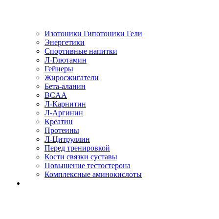
Изотоники Гипотоники Гели
Энергетики
Спортивные напитки
Л-Глютамин
Гейнеры
Жиросжигатели
Бета-аланин
BCAA
Л-Карнитин
Л-Аргинин
Креатин
Протеины
Л-Цитруллин
Перед тренировкой
Кости связки суставы
Повышение тестостерона
Комплексные аминокислоты