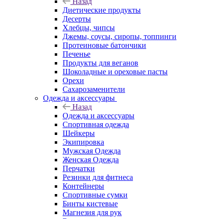
Назад
Диетические продукты
Десерты
Хлебцы, чипсы
Джемы, соусы, сиропы, топпинги
Протеиновые батончики
Печенье
Продукты для веганов
Шоколадные и ореховые пасты
Орехи
Сахарозаменители
Одежда и аксессуары
Назад
Одежда и аксессуары
Спортивная одежда
Шейкеры
Экипировка
Мужская Одежда
Женская Одежда
Перчатки
Резинки для фитнеса
Контейнеры
Спортивные сумки
Бинты кистевые
Магнезия для рук