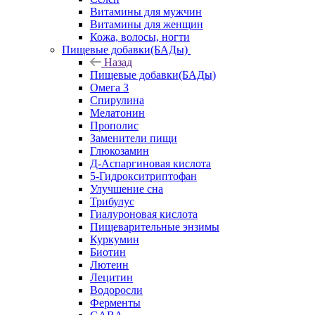
Витамины для мужчин
Витамины для женщин
Кожа, волосы, ногти
Пищевые добавки(БАДы)
Назад
Пищевые добавки(БАДы)
Омега 3
Спирулина
Мелатонин
Прополис
Заменители пищи
Глюкозамин
Д-Аспаргиновая кислота
5-Гидрокситриптофан
Улучшение сна
Трибулус
Гиалуроновая кислота
Пищеварительные энзимы
Куркумин
Биотин
Лютеин
Лецитин
Водоросли
Ферменты