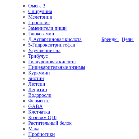
Омега 3
Спирулина
Мелатонин
Прополис
Заменители пищи
Глюкозамин
Д-Аспаргиновая кислота
Бренды
Цели
5-Гидрокситриптофан
Улучшение сна
Трибулус
Гиалуроновая кислота
Пищеварительные энзимы
Куркумин
Биотин
Лютеин
Лецитин
Водоросли
Ферменты
GABA
Клетчатка
Коэнзим Q10
Растительный белок
Мака
Пробиотики