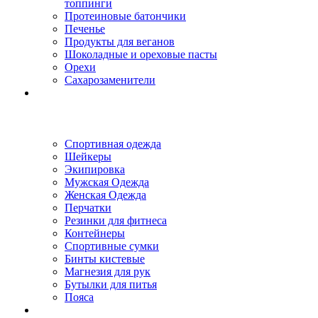
топпинги
Протеиновые батончики
Печенье
Продукты для веганов
Шоколадные и ореховые пасты
Орехи
Сахарозаменители
Спортивная одежда
Шейкеры
Экипировка
Мужская Одежда
Женская Одежда
Перчатки
Резинки для фитнеса
Контейнеры
Спортивные сумки
Бинты кистевые
Магнезия для рук
Бутылки для питья
Пояса