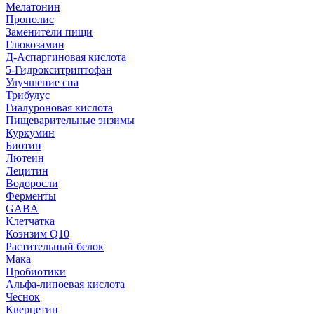
Мелатонин
Прополис
Заменители пищи
Глюкозамин
Д-Аспаргиновая кислота
5-Гидрокситриптофан
Улучшение сна
Трибулус
Гиалуроновая кислота
Пищеварительные энзимы
Куркумин
Биотин
Лютеин
Лецитин
Водоросли
Ферменты
GABA
Клетчатка
Коэнзим Q10
Растительный белок
Мака
Пробиотики
Альфа-липоевая кислота
Чеснок
Кверцетин