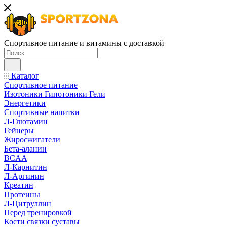
Спортивное питание и витамины с доставкой
Каталог
Спортивное питание
Изотоники Гипотоники Гели
Энергетики
Спортивные напитки
Л-Глютамин
Гейнеры
Жиросжигатели
Бета-аланин
BCAA
Л-Карнитин
Л-Аргинин
Креатин
Протеины
Л-Цитруллин
Перед тренировкой
Кости связки суставы