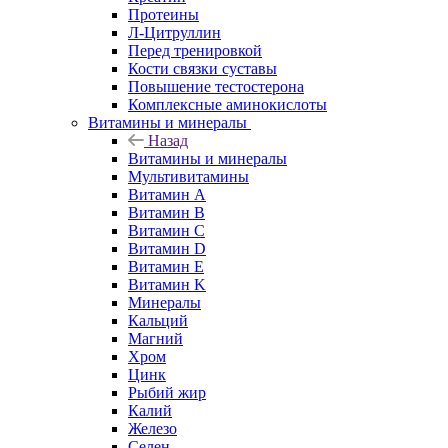
Протеины
Л-Цитруллин
Перед тренировкой
Кости связки суставы
Повышение тестостерона
Комплексные аминокислоты
Витамины и минералы
Назад
Витамины и минералы
Мультивитамины
Витамин A
Витамин B
Витамин C
Витамин D
Витамин E
Витамин K
Минералы
Кальций
Магний
Хром
Цинк
Рыбий жир
Калий
Железо
Селен