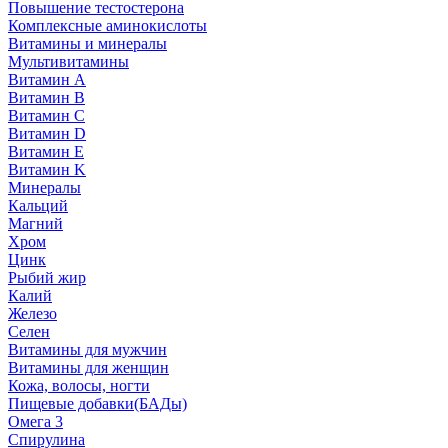
Повышение тестостерона
Комплексные аминокислоты
Витамины и минералы
Мультивитамины
Витамин A
Витамин B
Витамин C
Витамин D
Витамин E
Витамин K
Минералы
Кальций
Магний
Хром
Цинк
Рыбий жир
Калий
Железо
Селен
Витамины для мужчин
Витамины для женщин
Кожа, волосы, ногти
Пищевые добавки(БАДы)
Омега 3
Спирулина