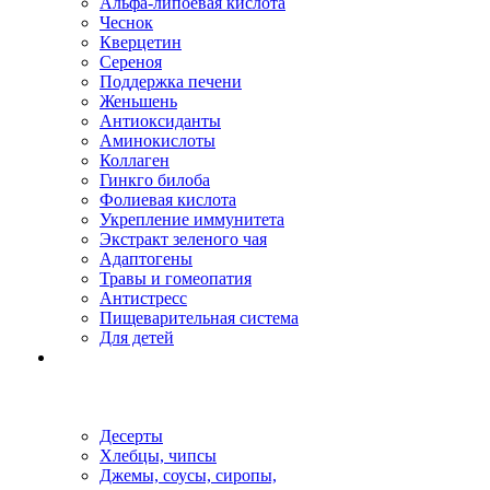
Альфа-липоевая кислота
Чеснок
Кверцетин
Сереноя
Поддержка печени
Женьшень
Антиоксиданты
Аминокислоты
Коллаген
Гинкго билоба
Фолиевая кислота
Укрепление иммунитета
Экстракт зеленого чая
Адаптогены
Травы и гомеопатия
Антистресс
Пищеварительная система
Для детей
Десерты
Хлебцы, чипсы
Джемы, соусы, сиропы,