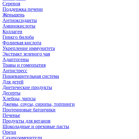
Сереноя
Поддержка печени
Женьшень
Антиоксиданты
Аминокислоты
Коллаген
Гинкго билоба
Фолиевая кислота
Укрепление иммунитета
Экстракт зеленого чая
Адаптогены
Травы и гомеопатия
Антистресс
Пищеварительная система
Для детей
Диетические продукты
Десерты
Хлебцы, чипсы
Джемы, соусы, сиропы, топпинги
Протеиновые батончики
Печенье
Продукты для веганов
Шоколадные и ореховые пасты
Орехи
Сахарозаменители