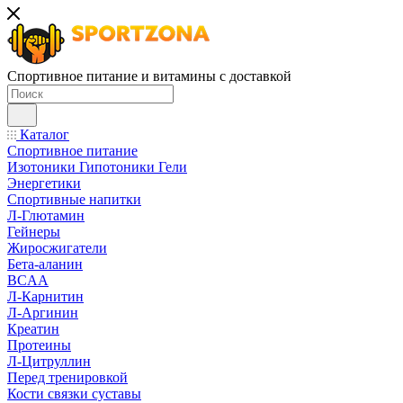
Спортивное питание и витамины с доставкой
Каталог
Спортивное питание
Изотоники Гипотоники Гели
Энергетики
Спортивные напитки
Л-Глютамин
Гейнеры
Жиросжигатели
Бета-аланин
BCAA
Л-Карнитин
Л-Аргинин
Креатин
Протеины
Л-Цитруллин
Перед тренировкой
Кости связки суставы