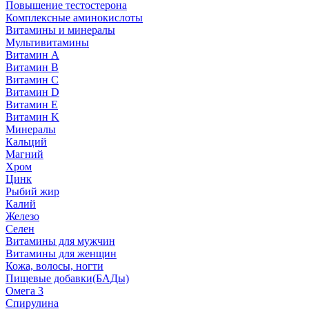
Повышение тестостерона
Комплексные аминокислоты
Витамины и минералы
Мультивитамины
Витамин A
Витамин B
Витамин C
Витамин D
Витамин E
Витамин K
Минералы
Кальций
Магний
Хром
Цинк
Рыбий жир
Калий
Железо
Селен
Витамины для мужчин
Витамины для женщин
Кожа, волосы, ногти
Пищевые добавки(БАДы)
Омега 3
Спирулина