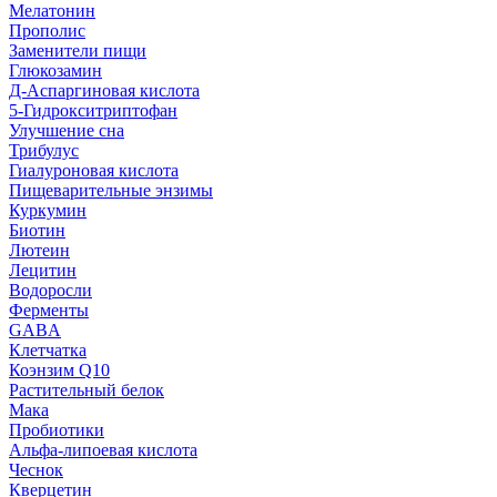
Мелатонин
Прополис
Заменители пищи
Глюкозамин
Д-Аспаргиновая кислота
5-Гидрокситриптофан
Улучшение сна
Трибулус
Гиалуроновая кислота
Пищеварительные энзимы
Куркумин
Биотин
Лютеин
Лецитин
Водоросли
Ферменты
GABA
Клетчатка
Коэнзим Q10
Растительный белок
Мака
Пробиотики
Альфа-липоевая кислота
Чеснок
Кверцетин