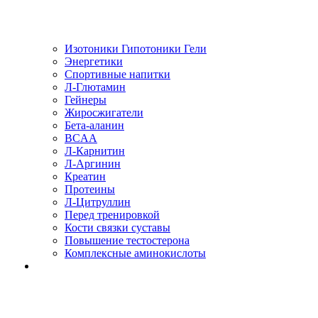
Изотоники Гипотоники Гели
Энергетики
Спортивные напитки
Л-Глютамин
Гейнеры
Жиросжигатели
Бета-аланин
BCAA
Л-Карнитин
Л-Аргинин
Креатин
Протеины
Л-Цитруллин
Перед тренировкой
Кости связки суставы
Повышение тестостерона
Комплексные аминокислоты