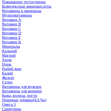
Повышение тестостерона
Комплексные аминокислоты
Витамины и минералы
Мультивитамины
Витамин A
Витамин B
Витамин C
Витамин D
Витамин E
Витамин K
Минералы
Кальций
Магний
Хром
Цинк
Рыбий жир
Калий
Железо
Селен
Витамины для мужчин
Витамины для женщин
Кожа, волосы, ногти
Пищевые добавки(БАДы)
Омега 3
Спирулина