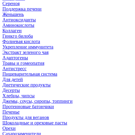
Сереноя
Поддержка печени
Женьшень
Антиоксиданты
Аминокислоты
Коллаген
Гинкго билоба
Фолиевая кислота
Укрепление иммунитета
Экстракт зеленого чая
Адаптогены
Травы и гомеопатия
Антистресс
Пищеварительная система
Для детей
Диетические продукты
Десерты
Хлебцы, чипсы
Джемы, соусы, сиропы, топпинги
Протеиновые батончики
Печенье
Продукты для веганов
Шоколадные и ореховые пасты
Орехи
Сахарозаменители