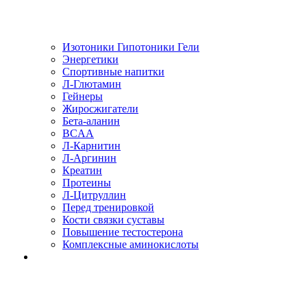
Изотоники Гипотоники Гели
Энергетики
Спортивные напитки
Л-Глютамин
Гейнеры
Жиросжигатели
Бета-аланин
BCAA
Л-Карнитин
Л-Аргинин
Креатин
Протеины
Л-Цитруллин
Перед тренировкой
Кости связки суставы
Повышение тестостерона
Комплексные аминокислоты