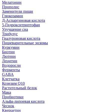
Мелатонин
Прополис
Заменители пищи
Глюкозамин
Д-Аспаргиновая кислота
5-Гидрокситриптофан
Улучшение сна
Трибулус
Гиалуроновая кислота
Пищеварительные энзимы
Куркумин
Биотин
Лютеин
Лецитин
Водоросли
Ферменты
GABA
Клетчатка
Коэнзим Q10
Растительный белок
Мака
Пробиотики
Альфа-липоевая кислота
Чеснок
Кверцетин