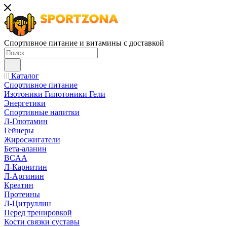
Спортивное питание и витамины с доставкой
Каталог
Спортивное питание
Изотоники Гипотоники Гели
Энергетики
Спортивные напитки
Л-Глютамин
Гейнеры
Жиросжигатели
Бета-аланин
BCAA
Л-Карнитин
Л-Аргинин
Креатин
Протеины
Л-Цитруллин
Перед тренировкой
Кости связки суставы