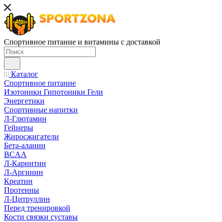
Спортивное питание и витамины с доставкой
Каталог
Спортивное питание
Изотоники Гипотоники Гели
Энергетики
Спортивные напитки
Л-Глютамин
Гейнеры
Жиросжигатели
Бета-аланин
BCAA
Л-Карнитин
Л-Аргинин
Креатин
Протеины
Л-Цитруллин
Перед тренировкой
Кости связки суставы