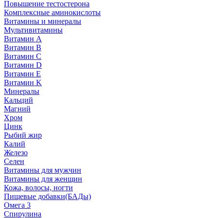
Повышение тестостерона
Комплексные аминокислоты
Витамины и минералы
Мультивитамины
Витамин A
Витамин B
Витамин C
Витамин D
Витамин E
Витамин K
Минералы
Кальций
Магний
Хром
Цинк
Рыбий жир
Калий
Железо
Селен
Витамины для мужчин
Витамины для женщин
Кожа, волосы, ногти
Пищевые добавки(БАДы)
Омега 3
Спирулина