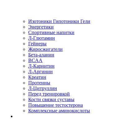
Изотоники Гипотоники Гели
Энергетики
Спортивные напитки
Л-Глютамин
Гейнеры
Жиросжигатели
Бета-аланин
BCAA
Л-Карнитин
Л-Аргинин
Креатин
Протеины
Л-Цитруллин
Перед тренировкой
Кости связки суставы
Повышение тестостерона
Комплексные аминокислоты