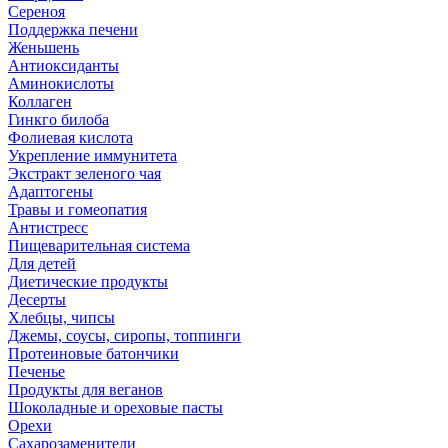
Сереноя
Поддержка печени
Женьшень
Антиоксиданты
Аминокислоты
Коллаген
Гинкго билоба
Фолиевая кислота
Укрепление иммунитета
Экстракт зеленого чая
Адаптогены
Травы и гомеопатия
Антистресс
Пищеварительная система
Для детей
Диетические продукты
Десерты
Хлебцы, чипсы
Джемы, соусы, сиропы, топпинги
Протеиновые батончики
Печенье
Продукты для веганов
Шоколадные и ореховые пасты
Орехи
Сахарозаменители