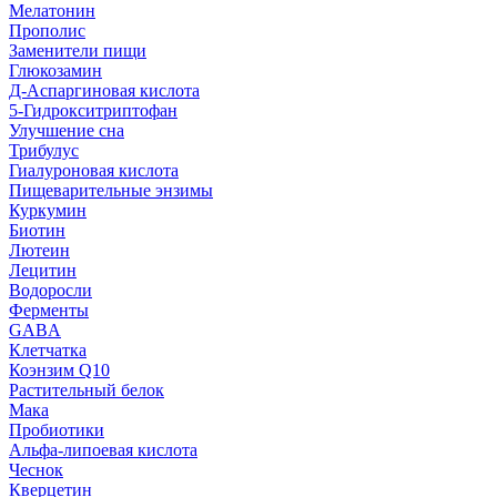
Мелатонин
Прополис
Заменители пищи
Глюкозамин
Д-Аспаргиновая кислота
5-Гидрокситриптофан
Улучшение сна
Трибулус
Гиалуроновая кислота
Пищеварительные энзимы
Куркумин
Биотин
Лютеин
Лецитин
Водоросли
Ферменты
GABA
Клетчатка
Коэнзим Q10
Растительный белок
Мака
Пробиотики
Альфа-липоевая кислота
Чеснок
Кверцетин