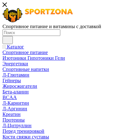
Спортивное питание и витамины с доставкой
Каталог
Спортивное питание
Изотоники Гипотоники Гели
Энергетики
Спортивные напитки
Л-Глютамин
Гейнеры
Жиросжигатели
Бета-аланин
BCAA
Л-Карнитин
Л-Аргинин
Креатин
Протеины
Л-Цитруллин
Перед тренировкой
Кости связки суставы