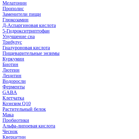
Мелатонин
Прополис
Заменители пищи
Глюкозамин
Д-Аспаргиновая кислота
5-Гидрокситриптофан
Улучшение сна
Трибулус
Гиалуроновая кислота
Пищеварительные энзимы
Куркумин
Биотин
Лютеин
Лецитин
Водоросли
Ферменты
GABA
Клетчатка
Коэнзим Q10
Растительный белок
Мака
Пробиотики
Альфа-липоевая кислота
Чеснок
Кверцетин