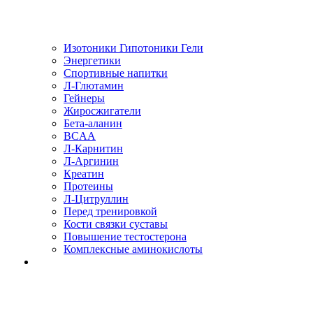
Изотоники Гипотоники Гели
Энергетики
Спортивные напитки
Л-Глютамин
Гейнеры
Жиросжигатели
Бета-аланин
BCAA
Л-Карнитин
Л-Аргинин
Креатин
Протеины
Л-Цитруллин
Перед тренировкой
Кости связки суставы
Повышение тестостерона
Комплексные аминокислоты