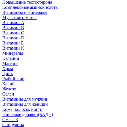
Повышение тестостерона
Комплексные аминокислоты
Витамины и минералы
Мультивитамины
Витамин A
Витамин B
Витамин C
Витамин D
Витамин E
Витамин K
Минералы
Кальций
Магний
Хром
Цинк
Рыбий жир
Калий
Железо
Селен
Витамины для мужчин
Витамины для женщин
Кожа, волосы, ногти
Пищевые добавки(БАДы)
Омега 3
Спирулина