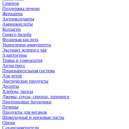
Сереноя
Поддержка печени
Женьшень
Антиоксиданты
Аминокислоты
Коллаген
Гинкго билоба
Фолиевая кислота
Укрепление иммунитета
Экстракт зеленого чая
Адаптогены
Травы и гомеопатия
Антистресс
Пищеварительная система
Для детей
Диетические продукты
Десерты
Хлебцы, чипсы
Джемы, соусы, сиропы, топпинги
Протеиновые батончики
Печенье
Продукты для веганов
Шоколадные и ореховые пасты
Орехи
Сахарозаменители