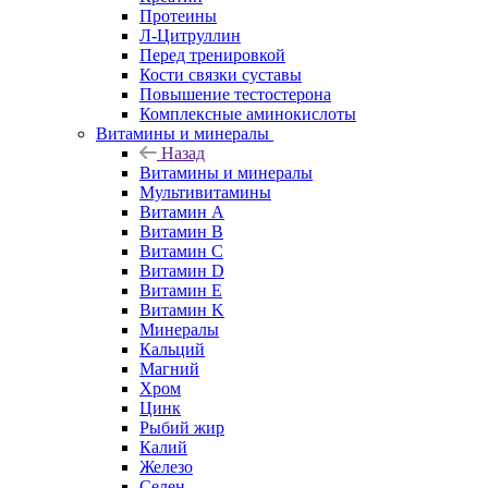
Протеины
Л-Цитруллин
Перед тренировкой
Кости связки суставы
Повышение тестостерона
Комплексные аминокислоты
Витамины и минералы
Назад
Витамины и минералы
Мультивитамины
Витамин A
Витамин B
Витамин C
Витамин D
Витамин E
Витамин K
Минералы
Кальций
Магний
Хром
Цинк
Рыбий жир
Калий
Железо
Селен