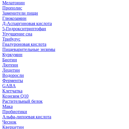
Мелатонин
Прополис
Заменители пищи
Глюкозамин
Д-Аспаргиновая кислота
5-Гидрокситриптофан
Улучшение сна
Трибулус
Гиалуроновая кислота
Пищеварительные энзимы
Куркумин
Биотин
Лютеин
Лецитин
Водоросли
Ферменты
GABA
Клетчатка
Коэнзим Q10
Растительный белок
Мака
Пробиотики
Альфа-липоевая кислота
Чеснок
Кверцетин