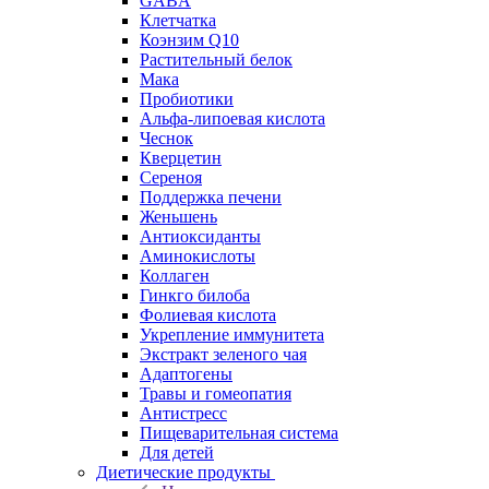
GABA
Клетчатка
Коэнзим Q10
Растительный белок
Мака
Пробиотики
Альфа-липоевая кислота
Чеснок
Кверцетин
Сереноя
Поддержка печени
Женьшень
Антиоксиданты
Аминокислоты
Коллаген
Гинкго билоба
Фолиевая кислота
Укрепление иммунитета
Экстракт зеленого чая
Адаптогены
Травы и гомеопатия
Антистресс
Пищеварительная система
Для детей
Диетические продукты