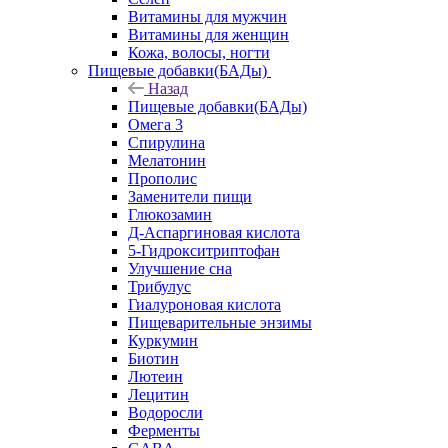
Витамины для мужчин
Витамины для женщин
Кожа, волосы, ногти
Пищевые добавки(БАДы)
Назад
Пищевые добавки(БАДы)
Омега 3
Спирулина
Мелатонин
Прополис
Заменители пищи
Глюкозамин
Д-Аспаргиновая кислота
5-Гидрокситриптофан
Улучшение сна
Трибулус
Гиалуроновая кислота
Пищеварительные энзимы
Куркумин
Биотин
Лютеин
Лецитин
Водоросли
Ферменты