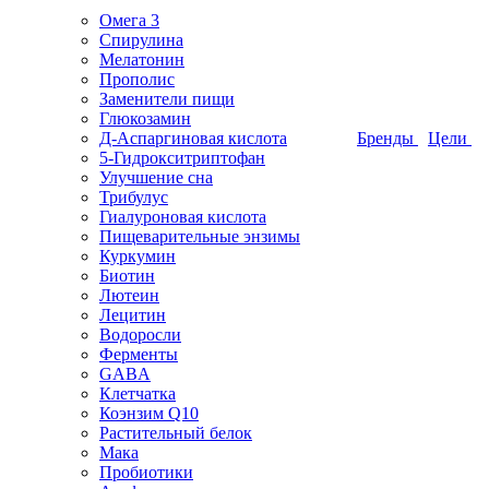
Омега 3
Спирулина
Мелатонин
Прополис
Заменители пищи
Глюкозамин
Д-Аспаргиновая кислота
Бренды
Цели
5-Гидрокситриптофан
Улучшение сна
Трибулус
Гиалуроновая кислота
Пищеварительные энзимы
Куркумин
Биотин
Лютеин
Лецитин
Водоросли
Ферменты
GABA
Клетчатка
Коэнзим Q10
Растительный белок
Мака
Пробиотики