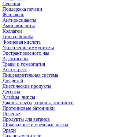
Сереноя
Поддержка печени
Женьшень
Антиоксиданты
Аминокислоты
Коллаген
Гинкго билоба
Фолиевая кислота
Укрепление иммунитета
Экстракт зеленого чая
Адаптогены
Травы и гомеопатия
Антистресс
Пищеварительная система
Для детей
Диетические продукты
Десерты
Хлебцы, чипсы
Джемы, соусы, сиропы, топпинги
Протеиновые батончики
Печенье
Продукты для веганов
Шоколадные и ореховые пасты
Орехи
Сахарозаменители