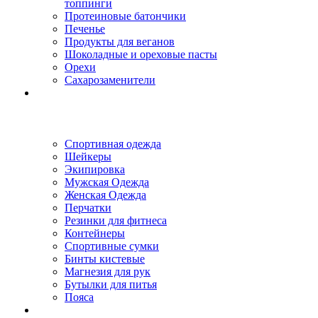
топпинги
Протеиновые батончики
Печенье
Продукты для веганов
Шоколадные и ореховые пасты
Орехи
Сахарозаменители
Спортивная одежда
Шейкеры
Экипировка
Мужская Одежда
Женская Одежда
Перчатки
Резинки для фитнеса
Контейнеры
Спортивные сумки
Бинты кистевые
Магнезия для рук
Бутылки для питья
Пояса