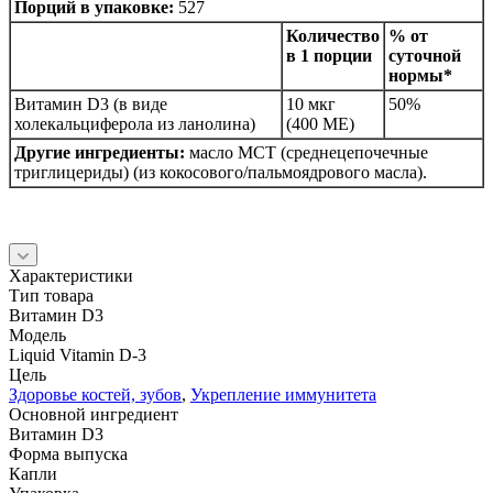
Порций в упаковке:
527
Количество
% от
в 1 порции
суточной
нормы*
Витамин D3 (в виде
10 мкг
50%
холекальциферола из ланолина)
(400 МЕ)
Другие ингредиенты:
масло MCT (среднецепочечные
триглицериды) (из кокосового/пальмоядрового масла).
Характеристики
Тип товара
Витамин D3
Модель
Liquid Vitamin D-3
Цель
Здоровье костей, зубов
,
Укрепление иммунитета
Основной ингредиент
Витамин D3
Форма выпуска
Капли