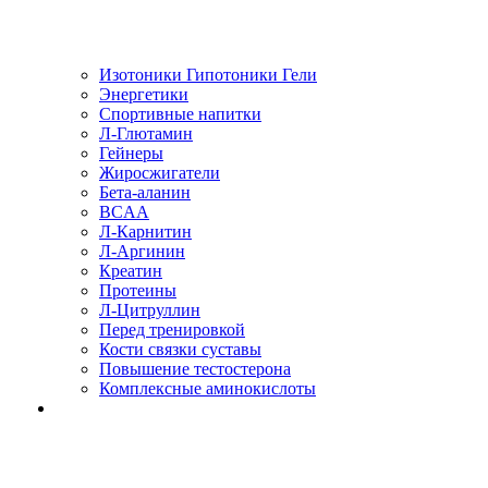
Изотоники Гипотоники Гели
Энергетики
Спортивные напитки
Л-Глютамин
Гейнеры
Жиросжигатели
Бета-аланин
BCAA
Л-Карнитин
Л-Аргинин
Креатин
Протеины
Л-Цитруллин
Перед тренировкой
Кости связки суставы
Повышение тестостерона
Комплексные аминокислоты