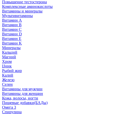
Повышение тестостерона
Комплексные аминокислоты
Витамины и минералы
Мультивитамины
Витамин A
Витамин B
Витамин C
Витамин D
Витамин E
Витамин K
Минералы
Кальций
Магний
Хром
Цинк
Рыбий жир
Калий
Железо
Селен
Витамины для мужчин
Витамины для женщин
Кожа, волосы, ногти
Пищевые добавки(БАДы)
Омега 3
Спирулина