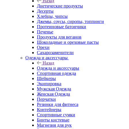
Назад
Диетические продукты
Десерты
Хлебцы, чипсы
Джемы, соусы, сиропы, топпинги
Протеиновые батончики
Печенье
Продукты для веганов
Шоколадные и ореховые пасты
Орехи
Сахарозаменители
Одежда и аксессуары
Назад
Одежда и аксессуары
Спортивная одежда
Шейкеры
Экипировка
Мужская Одежда
Женская Одежда
Перчатки
Резинки для фитнеса
Контейнеры
Спортивные сумки
Бинты кистевые
Магнезия для рук