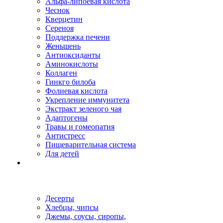
Альфа-липоевая кислота
Чеснок
Кверцетин
Сереноя
Поддержка печени
Женьшень
Антиоксиданты
Аминокислоты
Коллаген
Гинкго билоба
Фолиевая кислота
Укрепление иммунитета
Экстракт зеленого чая
Адаптогены
Травы и гомеопатия
Антистресс
Пищеварительная система
Для детей
Десерты
Хлебцы, чипсы
Джемы, соусы, сиропы,