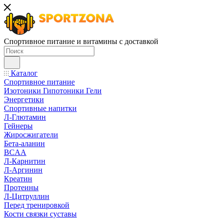
Спортивное питание и витамины с доставкой
Каталог
Спортивное питание
Изотоники Гипотоники Гели
Энергетики
Спортивные напитки
Л-Глютамин
Гейнеры
Жиросжигатели
Бета-аланин
BCAA
Л-Карнитин
Л-Аргинин
Креатин
Протеины
Л-Цитруллин
Перед тренировкой
Кости связки суставы