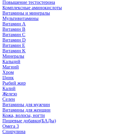
Повышение тестостерона
Комплексные аминокислоты
Витамины и минералы
Мультивитамины
Витамин A
Витамин B
Витамин C
Витамин D
Витамин E
Витамин K
Минералы
Кальций
Магний
Хром
Цинк
Рыбий жир
Калий
Железо
Селен
Витамины для мужчин
Витамины для женщин
Кожа, волосы, ногти
Пищевые добавки(БАДы)
Омега 3
Спирулина