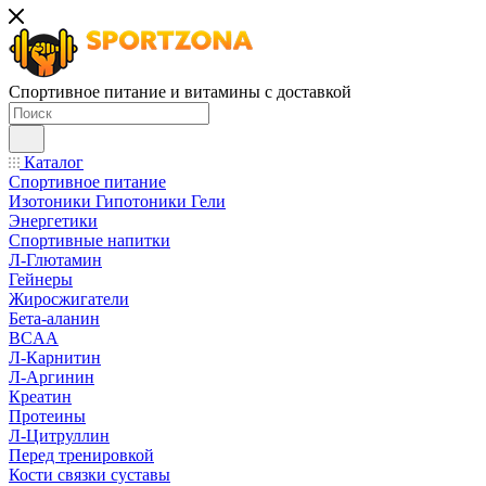
Спортивное питание и витамины с доставкой
Каталог
Спортивное питание
Изотоники Гипотоники Гели
Энергетики
Спортивные напитки
Л-Глютамин
Гейнеры
Жиросжигатели
Бета-аланин
BCAA
Л-Карнитин
Л-Аргинин
Креатин
Протеины
Л-Цитруллин
Перед тренировкой
Кости связки суставы