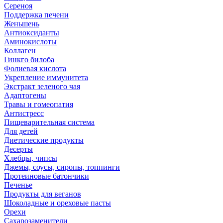
Сереноя
Поддержка печени
Женьшень
Антиоксиданты
Аминокислоты
Коллаген
Гинкго билоба
Фолиевая кислота
Укрепление иммунитета
Экстракт зеленого чая
Адаптогены
Травы и гомеопатия
Антистресс
Пищеварительная система
Для детей
Диетические продукты
Десерты
Хлебцы, чипсы
Джемы, соусы, сиропы, топпинги
Протеиновые батончики
Печенье
Продукты для веганов
Шоколадные и ореховые пасты
Орехи
Сахарозаменители