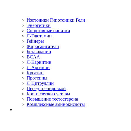
Изотоники Гипотоники Гели
Энергетики
Спортивные напитки
Л-Глютамин
Гейнеры
Жиросжигатели
Бета-аланин
BCAA
Л-Карнитин
Л-Аргинин
Креатин
Протеины
Л-Цитруллин
Перед тренировкой
Кости связки суставы
Повышение тестостерона
Комплексные аминокислоты