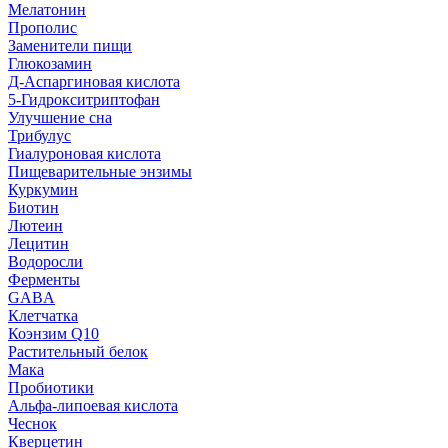
Мелатонин
Прополис
Заменители пищи
Глюкозамин
Д-Аспаргиновая кислота
5-Гидрокситриптофан
Улучшение сна
Трибулус
Гиалуроновая кислота
Пищеварительные энзимы
Куркумин
Биотин
Лютеин
Лецитин
Водоросли
Ферменты
GABA
Клетчатка
Коэнзим Q10
Растительный белок
Мака
Пробиотики
Альфа-липоевая кислота
Чеснок
Кверцетин