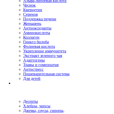
Альфа-липоевая кислота
Чеснок
Кверцетин
Сереноя
Поддержка печени
Женьшень
Антиоксиданты
Аминокислоты
Коллаген
Гинкго билоба
Фолиевая кислота
Укрепление иммунитета
Экстракт зеленого чая
Адаптогены
Травы и гомеопатия
Антистресс
Пищеварительная система
Для детей
Десерты
Хлебцы, чипсы
Джемы, соусы, сиропы,