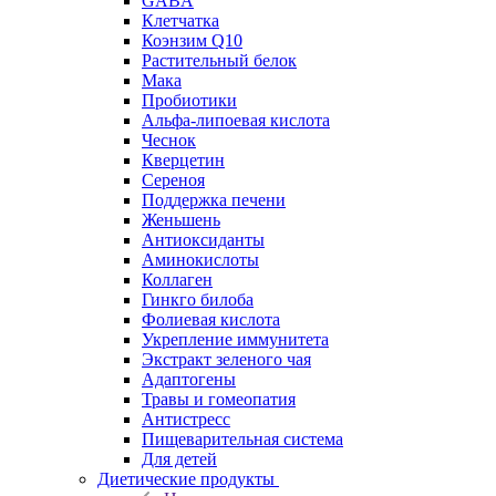
GABA
Клетчатка
Коэнзим Q10
Растительный белок
Мака
Пробиотики
Альфа-липоевая кислота
Чеснок
Кверцетин
Сереноя
Поддержка печени
Женьшень
Антиоксиданты
Аминокислоты
Коллаген
Гинкго билоба
Фолиевая кислота
Укрепление иммунитета
Экстракт зеленого чая
Адаптогены
Травы и гомеопатия
Антистресс
Пищеварительная система
Для детей
Диетические продукты