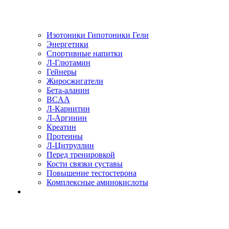
Изотоники Гипотоники Гели
Энергетики
Спортивные напитки
Л-Глютамин
Гейнеры
Жиросжигатели
Бета-аланин
BCAA
Л-Карнитин
Л-Аргинин
Креатин
Протеины
Л-Цитруллин
Перед тренировкой
Кости связки суставы
Повышение тестостерона
Комплексные аминокислоты