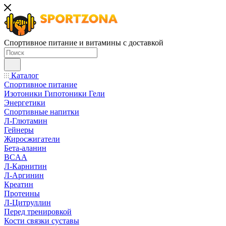
Спортивное питание и витамины с доставкой
Каталог
Спортивное питание
Изотоники Гипотоники Гели
Энергетики
Спортивные напитки
Л-Глютамин
Гейнеры
Жиросжигатели
Бета-аланин
BCAA
Л-Карнитин
Л-Аргинин
Креатин
Протеины
Л-Цитруллин
Перед тренировкой
Кости связки суставы