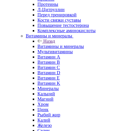
Протеины
Л-Цитруллин
Перед тренировкой
Кости связки суставы
Повышение тестостерона
Комплексные аминокислоты
Витамины и минералы
Назад
Витамины и минералы
Мультивитамины
Витамин A
Витамин B
Витамин C
Витамин D
Витамин E
Витамин K
Минералы
Кальций
Магний
Хром
Цинк
Рыбий жир
Калий
Железо
Селен