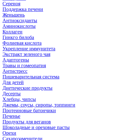
Сереноя
Поддержка печени
Женьшень
Антиоксиданты
Аминокислоты
Коллаген
Гинкго билоба
Фолиевая кислота
Укрепление иммунитета
Экстракт зеленого чая
Адаптогены
Травы и гомеопатия
Антистресс
Пищеварительная система
Для детей
Диетические продукты
Десерты
Хлебцы, чипсы
Джемы, соусы, сиропы, топпинги
Протеиновые батончики
Печенье
Продукты для веганов
Шоколадные и ореховые пасты
Орехи
Сахарозаменители