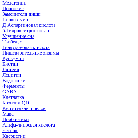
Мелатонин
Прополис
Заменители пищи
Глюкозамин
Д-Аспаргиновая кислота
5-Гидрокситриптофан
Улучшение сна
Трибулус
Гиалуроновая кислота
Пищеварительные энзимы
Куркумин
Биотин
Лютеин
Лецитин
Водоросли
Ферменты
GABA
Клетчатка
Коэнзим Q10
Растительный белок
Мака
Пробиотики
Альфа-липоевая кислота
Чеснок
Кверцетин