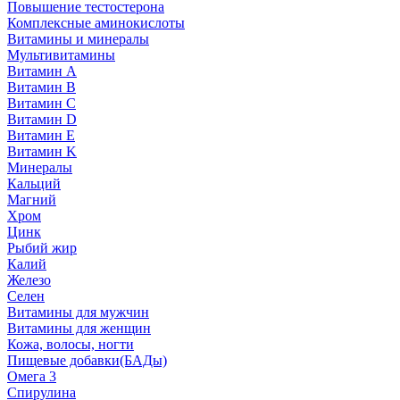
Повышение тестостерона
Комплексные аминокислоты
Витамины и минералы
Мультивитамины
Витамин A
Витамин B
Витамин C
Витамин D
Витамин E
Витамин K
Минералы
Кальций
Магний
Хром
Цинк
Рыбий жир
Калий
Железо
Селен
Витамины для мужчин
Витамины для женщин
Кожа, волосы, ногти
Пищевые добавки(БАДы)
Омега 3
Спирулина