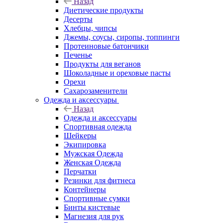
Назад
Диетические продукты
Десерты
Хлебцы, чипсы
Джемы, соусы, сиропы, топпинги
Протеиновые батончики
Печенье
Продукты для веганов
Шоколадные и ореховые пасты
Орехи
Сахарозаменители
Одежда и аксессуары
Назад
Одежда и аксессуары
Спортивная одежда
Шейкеры
Экипировка
Мужская Одежда
Женская Одежда
Перчатки
Резинки для фитнеса
Контейнеры
Спортивные сумки
Бинты кистевые
Магнезия для рук