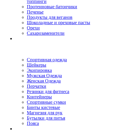
топпинги
Протеиновые батончики
Печенье
Продукты для веганов
Шоколадные и ореховые пасты
Орехи
Сахарозаменители
Спортивная одежда
Шейкеры
Экипировка
Мужская Одежда
Женская Одежда
Перчатки
Резинки для фитнеса
Контейнеры
Спортивные сумки
Бинты кистевые
Магнезия для рук
Бутылки для питья
Пояса