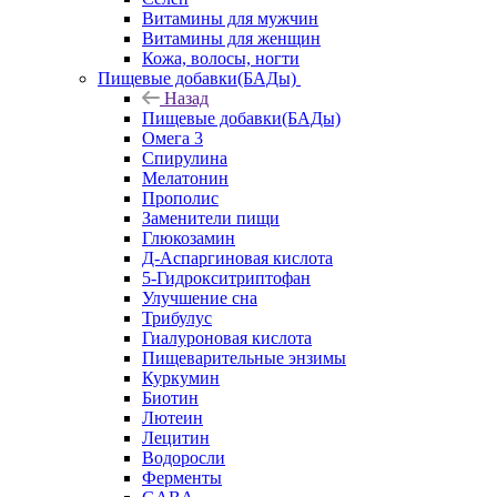
Витамины для мужчин
Витамины для женщин
Кожа, волосы, ногти
Пищевые добавки(БАДы)
Назад
Пищевые добавки(БАДы)
Омега 3
Спирулина
Мелатонин
Прополис
Заменители пищи
Глюкозамин
Д-Аспаргиновая кислота
5-Гидрокситриптофан
Улучшение сна
Трибулус
Гиалуроновая кислота
Пищеварительные энзимы
Куркумин
Биотин
Лютеин
Лецитин
Водоросли
Ферменты