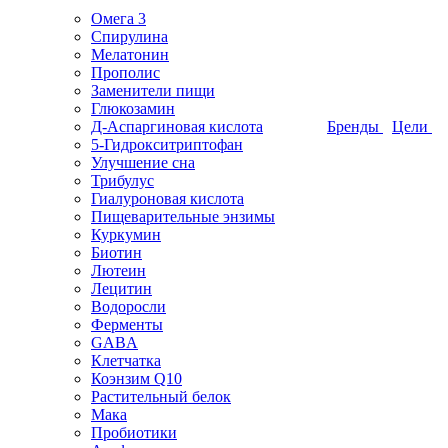
Омега 3
Спирулина
Мелатонин
Прополис
Заменители пищи
Глюкозамин
Д-Аспаргиновая кислота
Бренды
Цели
5-Гидрокситриптофан
Улучшение сна
Трибулус
Гиалуроновая кислота
Пищеварительные энзимы
Куркумин
Биотин
Лютеин
Лецитин
Водоросли
Ферменты
GABA
Клетчатка
Коэнзим Q10
Растительный белок
Мака
Пробиотики