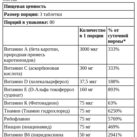
Пищевая ценность
Размер порции:
3 таблетки
Порций в упаковке:
80
Количество
% от
в 1 порции
суточной
нормы*
Витамин А (бета каротин,
3000 мкг
333%
природная примесь
каротиноидов)
Витамин С (аскорбиновая
300 мг
333%
кислота)
Витамин D (холекальциферол)
37,5 мкг
188%
Витамин E (D-Альфа токоферрол
160 мг
893%
суцинат)
Витамин К (Фитонадион)
75 мкг
63%
Тиамин (Тиамин гидрохлорид)
75 мг
6250%
Рибофлавин
75 мг
5769%
Ниацин (ниацинамид)
75 мг
469%
Витамин B6 (пиридоксиина
50 мг
2941%