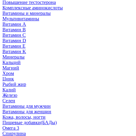
Повышение тестостерона
Комплексные аминокислоты
Витамины и минералы
Мультивитамины
Витамин A
Витамин B
Витамин C
Витамин D
Витамин E
Витамин K
Минералы
Кальций
Магний
Хром
Цинк
Рыбий жир
Калий
Железо
Селен
Витамины для мужчин
Витамины для женщин
Кожа, волосы, ногти
Пищевые добавки(БАДы)
Омега 3
Спирулина