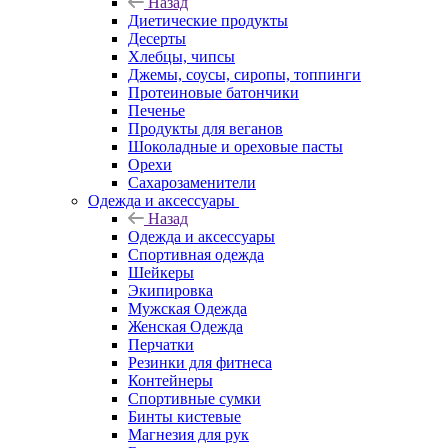
Назад
Диетические продукты
Десерты
Хлебцы, чипсы
Джемы, соусы, сиропы, топпинги
Протеиновые батончики
Печенье
Продукты для веганов
Шоколадные и ореховые пасты
Орехи
Сахарозаменители
Одежда и аксессуары
Назад
Одежда и аксессуары
Спортивная одежда
Шейкеры
Экипировка
Мужская Одежда
Женская Одежда
Перчатки
Резинки для фитнеса
Контейнеры
Спортивные сумки
Бинты кистевые
Магнезия для рук