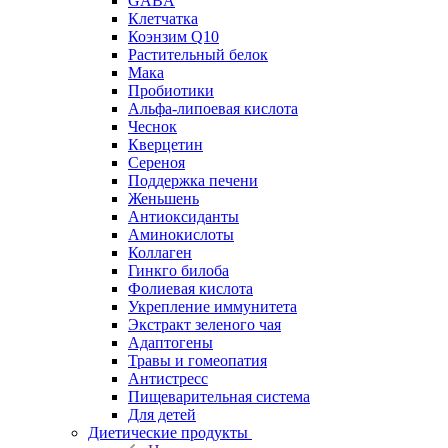
GABA
Клетчатка
Коэнзим Q10
Растительный белок
Мака
Пробиотики
Альфа-липоевая кислота
Чеснок
Кверцетин
Сереноя
Поддержка печени
Женьшень
Антиоксиданты
Аминокислоты
Коллаген
Гинкго билоба
Фолиевая кислота
Укрепление иммунитета
Экстракт зеленого чая
Адаптогены
Травы и гомеопатия
Антистресс
Пищеварительная система
Для детей
Диетические продукты