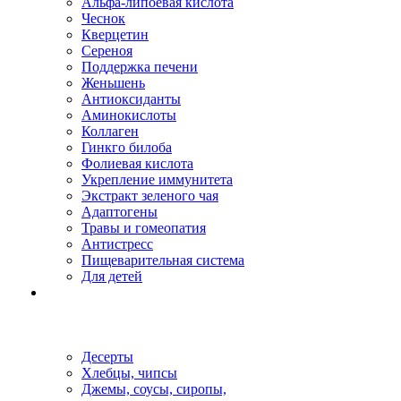
Альфа-липоевая кислота
Чеснок
Кверцетин
Сереноя
Поддержка печени
Женьшень
Антиоксиданты
Аминокислоты
Коллаген
Гинкго билоба
Фолиевая кислота
Укрепление иммунитета
Экстракт зеленого чая
Адаптогены
Травы и гомеопатия
Антистресс
Пищеварительная система
Для детей
Десерты
Хлебцы, чипсы
Джемы, соусы, сиропы,