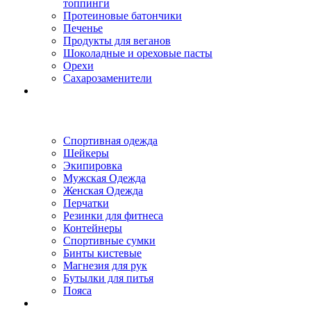
топпинги
Протеиновые батончики
Печенье
Продукты для веганов
Шоколадные и ореховые пасты
Орехи
Сахарозаменители
Спортивная одежда
Шейкеры
Экипировка
Мужская Одежда
Женская Одежда
Перчатки
Резинки для фитнеса
Контейнеры
Спортивные сумки
Бинты кистевые
Магнезия для рук
Бутылки для питья
Пояса