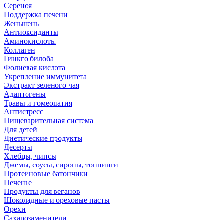
Сереноя
Поддержка печени
Женьшень
Антиоксиданты
Аминокислоты
Коллаген
Гинкго билоба
Фолиевая кислота
Укрепление иммунитета
Экстракт зеленого чая
Адаптогены
Травы и гомеопатия
Антистресс
Пищеварительная система
Для детей
Диетические продукты
Десерты
Хлебцы, чипсы
Джемы, соусы, сиропы, топпинги
Протеиновые батончики
Печенье
Продукты для веганов
Шоколадные и ореховые пасты
Орехи
Сахарозаменители