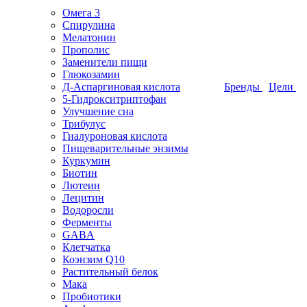
Омега 3
Спирулина
Мелатонин
Прополис
Заменители пищи
Глюкозамин
Д-Аспаргиновая кислота
Бренды
Цели
5-Гидрокситриптофан
Улучшение сна
Трибулус
Гиалуроновая кислота
Пищеварительные энзимы
Куркумин
Биотин
Лютеин
Лецитин
Водоросли
Ферменты
GABA
Клетчатка
Коэнзим Q10
Растительный белок
Мака
Пробиотики