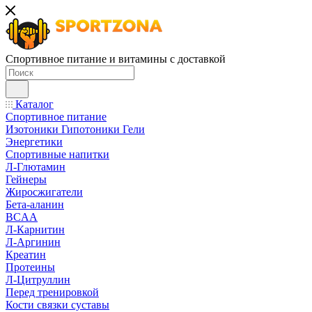
Спортивное питание и витамины с доставкой
Каталог
Спортивное питание
Изотоники Гипотоники Гели
Энергетики
Спортивные напитки
Л-Глютамин
Гейнеры
Жиросжигатели
Бета-аланин
BCAA
Л-Карнитин
Л-Аргинин
Креатин
Протеины
Л-Цитруллин
Перед тренировкой
Кости связки суставы