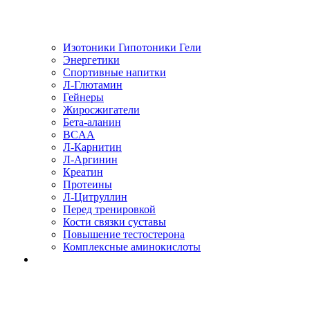
Изотоники Гипотоники Гели
Энергетики
Спортивные напитки
Л-Глютамин
Гейнеры
Жиросжигатели
Бета-аланин
BCAA
Л-Карнитин
Л-Аргинин
Креатин
Протеины
Л-Цитруллин
Перед тренировкой
Кости связки суставы
Повышение тестостерона
Комплексные аминокислоты