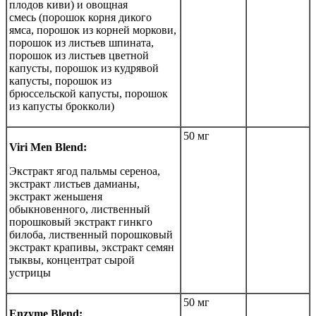
плодов киви) и овощная
смесь (порошок корня дикого
ямса, порошок из корней моркови,
порошок из листьев шпината,
порошок из листьев цветной
капусты, порошок из кудрявой
капусты, порошок из
брюссельской капусты, порошок
из капусты брокколи)
50 мг
Viri Men Blend:
Экстракт ягод пальмы сереноа,
экстракт листьев дамианы,
экстракт женьшеня
обыкновенного, лиственный
порошковый экстракт гинкго
билоба, лиственный порошковый
экстракт крапивы, экстракт семян
тыквы, концентрат сырой
устрицы
50 мг
Enzyme Blend: