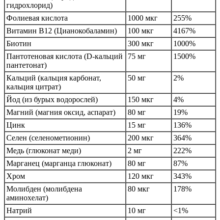
гидрохлорид)
Фолиевая кислота
1000 мкг
255%
Витамин B12 (Цианокобаламин)
100 мкг
4167%
Биотин
300 мкг
1000%
Пантотеновая кислота (D-кальций
75 мг
1500%
пантетонат)
Кальций (кальция карбонат,
50 мг
2%
кальция цитрат)
Йод (из бурых водорослей)
150 мкг
4%
Магний (магния оксид, аспарат)
80 мг
19%
Цинк
15 мг
136%
Селен (селенометионин)
200 мкг
364%
Медь (глюконат меди)
2 мг
222%
Марганец (марганца глюконат)
80 мг
87%
Хром
120 мкг
343%
Молибден (молибдена
80 мкг
178%
аминохелат)
Натрий
10 мг
<1%