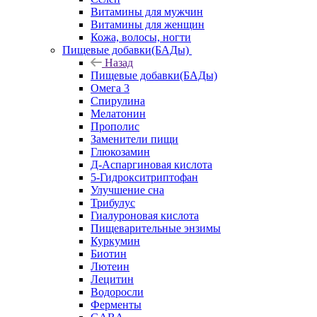
Витамины для мужчин
Витамины для женщин
Кожа, волосы, ногти
Пищевые добавки(БАДы)
Назад
Пищевые добавки(БАДы)
Омега 3
Спирулина
Мелатонин
Прополис
Заменители пищи
Глюкозамин
Д-Аспаргиновая кислота
5-Гидрокситриптофан
Улучшение сна
Трибулус
Гиалуроновая кислота
Пищеварительные энзимы
Куркумин
Биотин
Лютеин
Лецитин
Водоросли
Ферменты