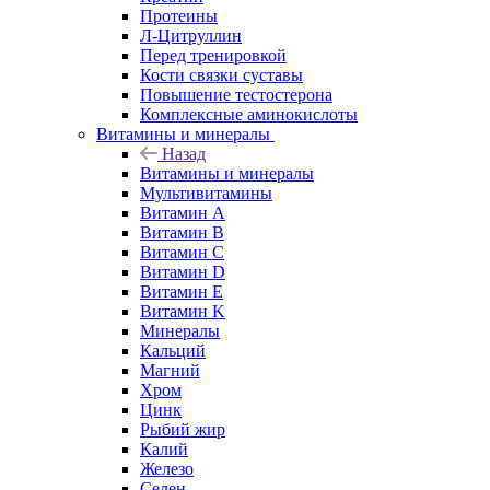
Протеины
Л-Цитруллин
Перед тренировкой
Кости связки суставы
Повышение тестостерона
Комплексные аминокислоты
Витамины и минералы
Назад
Витамины и минералы
Мультивитамины
Витамин A
Витамин B
Витамин C
Витамин D
Витамин E
Витамин K
Минералы
Кальций
Магний
Хром
Цинк
Рыбий жир
Калий
Железо
Селен