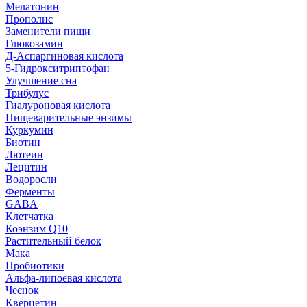
Мелатонин
Прополис
Заменители пищи
Глюкозамин
Д-Аспаргиновая кислота
5-Гидрокситриптофан
Улучшение сна
Трибулус
Гиалуроновая кислота
Пищеварительные энзимы
Куркумин
Биотин
Лютеин
Лецитин
Водоросли
Ферменты
GABA
Клетчатка
Коэнзим Q10
Растительный белок
Мака
Пробиотики
Альфа-липоевая кислота
Чеснок
Кверцетин