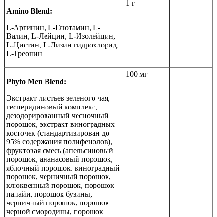
1 г
Amino Blend:
L-Аргинин, L-Глютамин, L-
Валин, L-Лейцин, L-Изолейцин,
L-Цистин, L-Лизин гидрохлорид,
L-Треонин
100 мг
Phyto Men Blend:
Экстракт листьев зеленого чая,
гесперидиновый комплекс,
дезодорированный чесночный
порошок, экстракт виноградных
косточек (стандартизирован до
95% содержания полифенолов),
фруктовая смесь (апельсиновый
порошок, ананасовый порошок,
яблочный порошок, виноградный
порошок, черничный порошок,
клюквенный порошок, порошок
папайи, порошок бузины,
черничный порошок, порошок
черной смородины, порошок